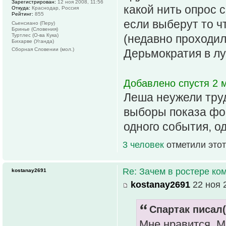
Зарегистрирован:
12 ноя 2008, 11:56
какой нить опрос 
Откуда:
Краснодар, Россия
Рейтинг:
855
если выберут то ч
Сьенсиано (Перу)
Бринье (Словения)
Туртлес (О-ва Кука)
(недавно проходил
Бихарве (Уганда)
Сборная Словении (мол.)
Дерьмократия в лу
Добавлено спустя 2 м
Леша неужели тру
выборы показа фор
одного события, од
3 человек
отметили этот
Re: Зачем в ростере к
kostanay2691
kostanay2691
22 ноя 
Спартак писал(
Мне нравится. М