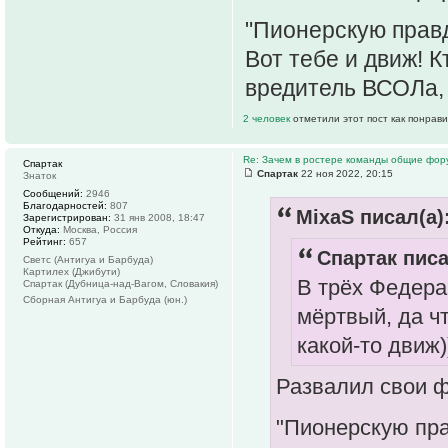
"Пионерскую правду
Вот тебе и движ! К
вредитель ВСОЛа, е
2 человек
отметили этот пост как понрав
Re: Зачем в ростере команды общие фор
Спартак
Спартак
22 ноя 2022, 20:15
Знаток
Сообщений:
2946
Благодарностей:
807
MixaS писал(а)
Зарегистрирован:
31 янв 2008, 18:47
Откуда:
Москва, Россия
Рейтинг:
657
Спартак писа
Светс (Антигуа и Барбуда)
Картилех (Джибути)
В трëх Федера
Спартак (Дубница-над-Вагом, Словакия)
Сборная Антигуа и Барбуда (юн.)
мёртвый, да чт
какой-то движ)
Развалил свои 
"Пионерскую прав