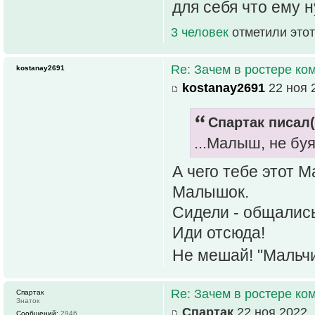
для себя что ему 
3 человек
отметили этот
Re: Зачем в ростере к
kostanay2691
kostanay2691
22 ноя 
Спартак писал(
...Малыш, не буя
А чего тебе этот
Малышок.
Сидели - общались
Иди отсюда!
Не мешай! "Мальчи
Re: Зачем в ростере к
Спартак
Знаток
Спартак
22 ноя 2022, 
Сообщений:
2946