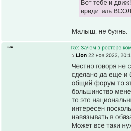
Вот тебе и движ!
вредитель ВСОЛа
Малыш, не буянь.
Re: Зачем в ростере к
Lion
Lion
22 ноя 2022, 20:
Честно говоря не 
сделано да еще и 
общий форум то эт
большинство мене
то это националь
интересен посколь
навязывать в обяз
Может все таки н