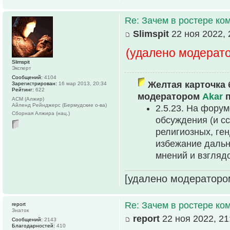
Re: Зачем в ростере к
Slimspit
22 ноя 2022, 
(удалено модерат
Slimspit
Эксперт
Сообщений:
4104
Желтая карточка 
Зарегистрирован:
16 мар 2013, 20:34
Рейтинг:
622
модератором
Akar
п
АСМ (Алжир)
Айленд Рейнджерс (Бермудские о-ва)
2.5.23. На фору
Сборная Алжира (нац.)
обсуждения (и с
религиозных, ге
избежание дальн
мнений и взглядо
[удалено модераторо
Re: Зачем в ростере к
report
Знаток
report
22 ноя 2022, 21
Сообщений:
2143
Благодарностей:
410