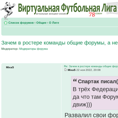
Список форумов
‹
Общие
‹
О Лиге
Зачем в ростере команды общие форумы, а н
Модератор:
Модераторы форума
Re: Зачем в ростере команды общие фор
MixaS
MixaS
22 ноя 2022, 20:08
Спартак писал(
В трëх Федераци
да что там Форум
движ)))
Развалил свои фо