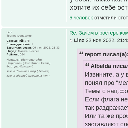
хотите их себе ост
5 человек
отметили этот
Re: Зачем в ростере к
Linz
Тренер-менеджер
Linz
22 ноя 2022, 21:4
Сообщений:
278
Благодарностей:
1
Зарегистрирован:
06 июн 2022, 23:33
Откуда:
Москва, Россия
report писал(а)
Рейтинг:
694
Нендельн (Лихтенштейн)
Националь (Сент-Китс и Невис)
Albelda писал
Фортуна (Камерун)
зам. в Райсинг Стар (Ямайка)
Извините, а у
зам. в сборной Камеруна (юн.)
понял про "ме
Темы с нац.ф
Если флага не
так раздражает
Или та же проб
заставляют сл