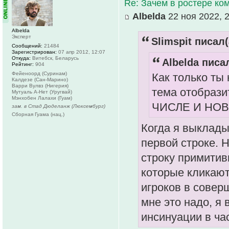
Re: Зачем в ростере к
Albelda
22 ноя 2022, 
Albelda
Эксперт
Slimspit писал(
Сообщений:
21484
Зарегистрирован:
07 апр 2012, 12:07
Откуда:
Витебск, Беларусь
Albelda писал
Рейтинг:
904
Фейеноорд (Суринам)
Как только ты
Калдезе (Сан-Марино)
Варри Вулвз (Нигерия)
тема отобраз
Мутуаль А-Нет (Уругвай)
Мэнхобен Лалахи (Гуам)
ЧИСЛЕ И НОВИ
зам. в Стад Дюделанж (Люксембург)
Сборная Гуама (нац.)
Когда я выклады
первой строке. 
строку примитив
которые кликают
игроков в совер
мне это надо, я 
инсинуации в ча