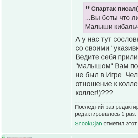
Спартак писал(
...Вы боты что л
Малыши кибальч
А у нас тут сосло
со своими "указив
Ведите себя прили
"малышом" Вам пов
не был в Игре. Чел
отношение к колле
коллег!)???
Последний раз редакти
редактировалось 1 раз.
SnookDjan
отметил этот