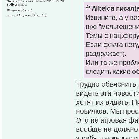
Зарегистрирован:
14 ноя 2013, 19:29
Рейтинг:
484
Albelda писал(а
Штурмас (Литва)
зам. в Монреаль (Канада)
Извините, а у в
про "мельтешени
Темы с нац.фор
Если флага нету
раздражает).
Или та же пробле
следить какие о
Трудно объяснить,
видеть эти новост
хотят их видеть. Н
новичков. Мы прос
Это не игровая фи
вообще не должно 
у себя, также как 