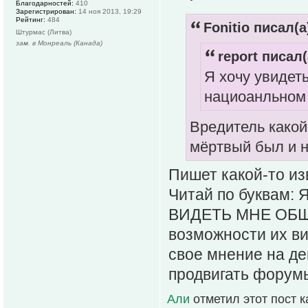
Благодарностей:
410
Зарегистрирован:
14 ноя 2013, 19:29
Рейтинг:
484
Fonitio писал(а
Штурмас (Литва)
зам. в Монреаль (Канада)
report писал(
Я хочу увидет
нациоанльном
Вредитель какой
мёртвый был и 
Пишет какой-то из
Читай по буквам
ВИДЕТЬ МНЕ ОБЩ
возможности их ви
свое мнение на д
продвигать форумы
Али
отметил этот пост 