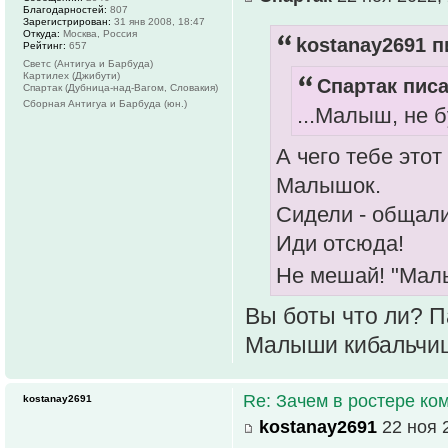
Благодарностей:
807
Зарегистрирован:
31 янв 2008, 18:47
Откуда:
Москва, Россия
kostanay2691 п
Рейтинг:
657
Светс (Антигуа и Барбуда)
Картилех (Джибути)
Спартак писа
Спартак (Дубница-над-Вагом, Словакия)
Сборная Антигуа и Барбуда (юн.)
...Малыш, не б
А чего тебе эт
Малышок.
Сидели - общали
Иди отсюда!
Не мешай! "Маль
Вы боты что ли? Па
Малыши кибальчиш
Re: Зачем в ростере к
kostanay2691
kostanay2691
22 ноя 