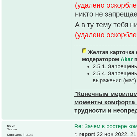
(удалено оскорбле
никто не запрещае
А в ту тему тебя н
(удалено оскорбле
Желтая карточка 
модератором
Akar
п
2.5.1. Запрещен
2.5.4. Запрещен
выpажения (мат)
"Конечным мерилом 
моменты комфорта и
трудности и неопре
Re: Зачем в ростере к
report
Знаток
report
22 ноя 2022, 21
Сообщений:
2143