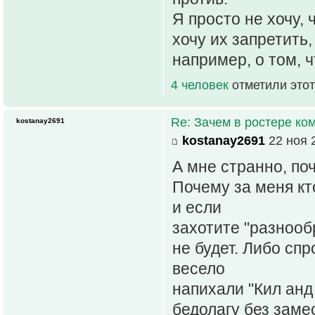
Я просто не хочу,
хочу их запретить,
например, о том, ч
4 человек
отметили этот
Re: Зачем в ростере к
kostanay2691
kostanay2691
22 ноя 
А мне странно, по
Почему за меня кт
и если
захотите "разнооб
не будет. Либо спр
весело
напихали "Кил анд
бедолагу без заме