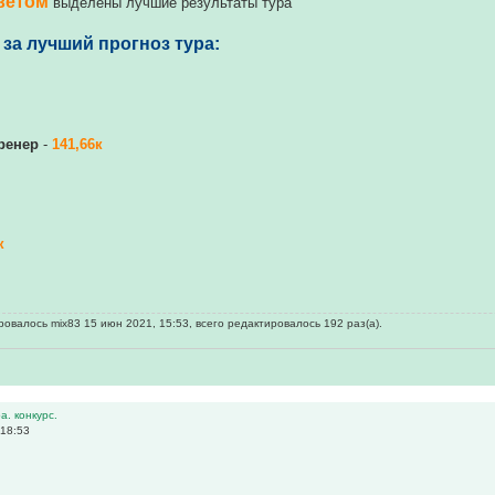
ветом
выделены лучшие результаты тура
за лучший прогноз тура:
ренер
-
141,66к
к
овалось mix83 15 июн 2021, 15:53, всего редактировалось 192 раз(а).
а. конкурс.
 18:53