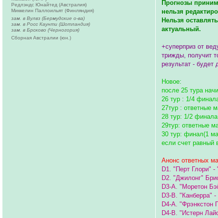
Прогнозы принима
Редлэндс Юнайтед (Австралия)
Миккелин Паллоильят (Финляндия)
нельзя редактиро
зам. в Вулвз (Бермудские о-ва)
Нельзя оставлять
зам. в Росс Каунти (Шотландия)
актуальный.
зам. в Брсково (Черногория)
Сборная Австралии (юн.)
+суперприз от веду
трижды, получит т
результат - будет
Новое:
после 25 тура нач
26 тур : 1/4 финала
27тур : ответные 
28 тур: 1/2 финала
29тур: ответные м
30 тур: финал(1 ма
если счет равный 
Анонс ответных ма
D1. "Перт Глори" 
D2. "Джилонг" Бри
D3-A. "Моретон Бэ
D3-B. "Канберра" 
D4-A. "Фрэнкстон 
D4-B. "Истерн Лай