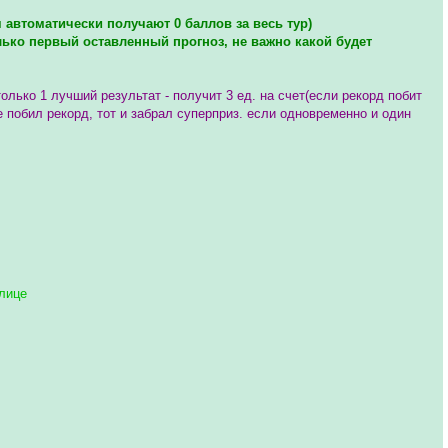
 автоматически получают 0 баллов за весь тур)
олько первый оставленный прогноз, не важно какой будет
только 1 лучший результат - получит 3 ед. на счет(если рекорд побит
 побил рекорд, тот и забрал суперприз. если одновременно и один
блице