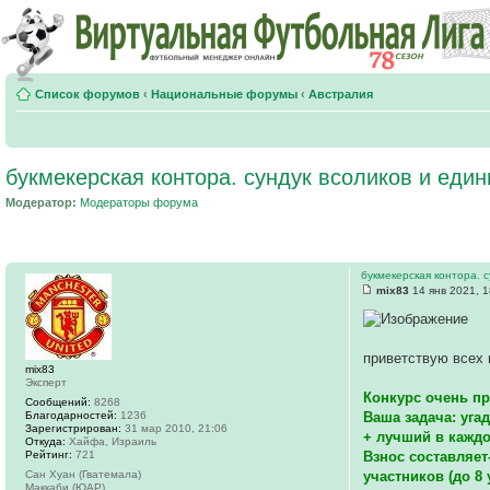
Список форумов
‹
Национальные форумы
‹
Австралия
букмекерская контора. сундук всоликов и един
Модератор:
Модераторы форума
букмекерская контора. с
mix83
14 янв 2021, 1
приветствую всех
mix83
Эксперт
Конкурс очень пр
Сообщений:
8268
Благодарностей:
1236
Ваша задача: уга
Зарегистрирован:
31 мар 2010, 21:06
+ лучший в каждо
Откуда:
Хайфа, Израиль
Рейтинг:
721
Взнос составляет
Сан Хуан (Гватемала)
участников (до 8 
Маккаби (ЮАР)