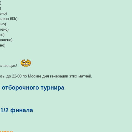
)
)
ено)
ачено 60k)
но)
чено)
но)
лачено)
ено)
желающих!
зы до 22-00 по Москве дня генерации этих матчей.
 отборочного турнира
1/2 финала