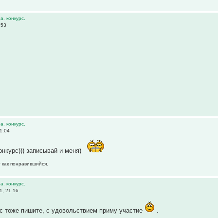
а. конкурс.
:53
а. конкурс.
1:04
онкурс))) записывай и меня)
т как понравившийся.
а. конкурс.
1, 21:16
с тоже пишите, с удовольствием приму участие
.