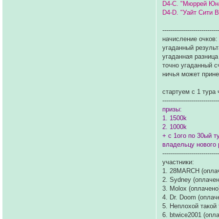
D4-C. "Мюррей Юна
D4-D. "Уайт Сити 
----------------------------
начисление очков:
угаданный результ
угаданная разница
точно угаданный сч
ничья может принес
стартуем с 1 тура
----------------------------
призы:
1. 1500k
2. 1000k
+ с 1ого по 30ый 
владельцу нового р
----------------------------
участники:
1. 28MARCH (опла
2. Sydney (оплачен
3. Molox (оплачено
4. Dr. Doom (оплач
5. Неплохой такой
6. btwice2001 (опл