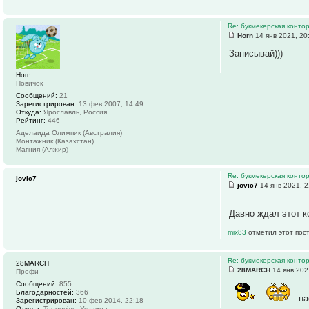
Re: букмекерская контор
Horn
14 янв 2021, 20
Записывай)))
Horn
Новичок
Сообщений:
21
Зарегистрирован:
13 фев 2007, 14:49
Откуда:
Ярославль, Россия
Рейтинг:
446
Аделаида Олимпик (Австралия)
Монтажник (Казахстан)
Магния (Алжир)
Re: букмекерская контор
jovic7
jovic7
14 янв 2021, 2
Давно ждал этот к
mix83
отметил этот пос
Re: букмекерская контор
28MARCH
28MARCH
14 янв 202
Профи
Сообщений:
855
Благодарностей:
366
на
Зарегистрирован:
10 фев 2014, 22:18
Откуда:
Тернопіль, Украина