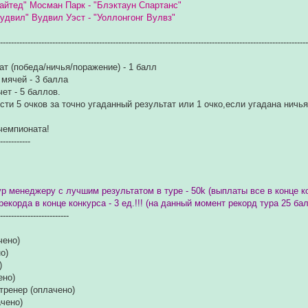
йтед" Мосман Парк - "Блэктаун Спартанс"
Вудвил" Вудвил Уэст - "Уоллонгонг Вулвз"
----------------------------------------------------------------------------------------------------------------
ат (победа/ничья/поражение) - 1 балл
 мячей - 3 балла
ет - 5 баллов.
ти 5 очков за точно угаданный результат или 1 очко,если угадана ничья,
 чемпионата!
------------
тур менеджеру с лучшим результатом в туре - 50k (выплаты все в конце к
екорда в конце конкурса - 3 ед.!!! (на данный момент рекорд тура 25 ба
--------------------------
чено)
о)
)
ено)
 тренер (оплачено)
ачено)