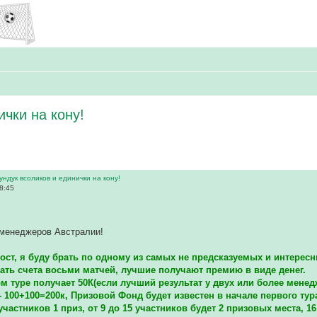
ички на кону!
ундук всоликов и единички на кону!
8:45
 менеджеров Австралии!
ост, я буду брать по одному из самых не предсказуемых и интересн
дать счета восьми матчей, лучшие получают премию в виде денег.
м туре получает 50К(если лучший результат у двух или более менед
- 100+100=200к, Призовой Фонд будет известен в начале первого тур
участников 1 приз, от 9 до 15 участников будет 2 призовых места, 1