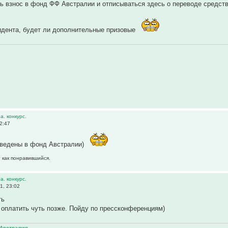
ь взнос в фонд ФФ Австралии и отписываться здесь о переводе средств
идента, будет ли дополнительные призовые
а. конкурс.
2:47
еведены в фонд Австралии)
т как понравившийся.
а. конкурс.
1, 23:02
ть
 оплатить чуть позже. Пойду по прессконференциям)
Австралию