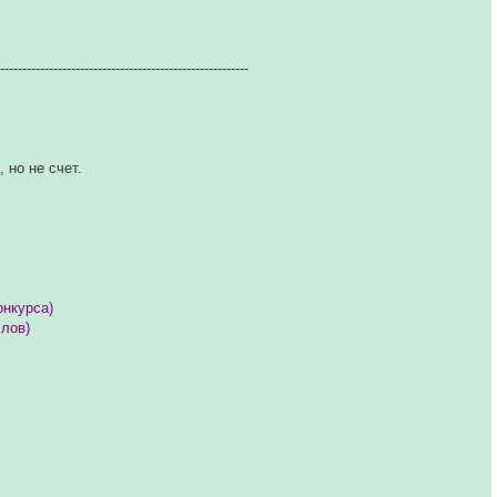
---------------------------------------------------------
 но не счет.
онкурса)
ллов)