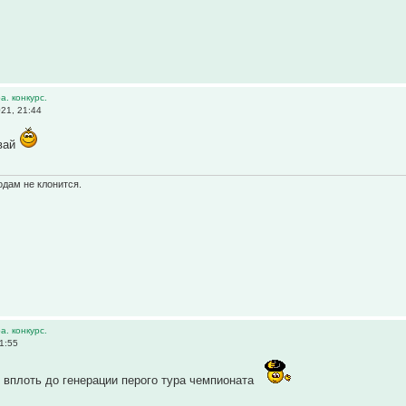
а. конкурс.
21, 21:44
вай
одам не клонится.
а. конкурс.
1:55
 вплоть до генерации перого тура чемпионата