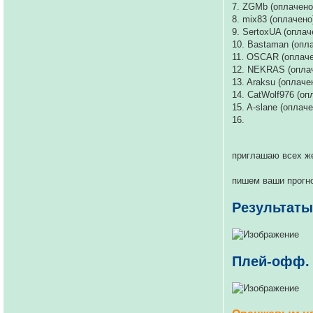
7. ZGMb (оплачено
8. mix83 (оплачено
9. SertoxUA (оплач
10. Bastaman (опл
11. OSCAR (оплаче
12. NEKRAS (опла
13. Araksu (оплаче
14. CatWolf976 (оп
15. A-slane (оплач
16.
приглашаю всех 
пишем ваши прогно
Результаты
Плей-офф. 