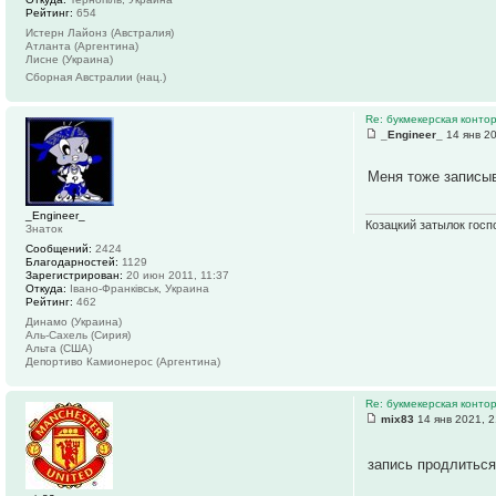
Рейтинг:
654
Истерн Лайонз (Австралия)
Атланта (Аргентина)
Лисне (Украина)
Сборная Австралии (нац.)
Re: букмекерская контор
_Engineer_
14 янв 20
Меня тоже записы
_Engineer_
Козацкий затылок госп
Знаток
Сообщений:
2424
Благодарностей:
1129
Зарегистрирован:
20 июн 2011, 11:37
Откуда:
Івано-Франківськ, Украина
Рейтинг:
462
Динамо (Украина)
Аль-Сахель (Сирия)
Альта (США)
Депортиво Камионерос (Аргентина)
Re: букмекерская контор
mix83
14 янв 2021, 2
запись продлиться