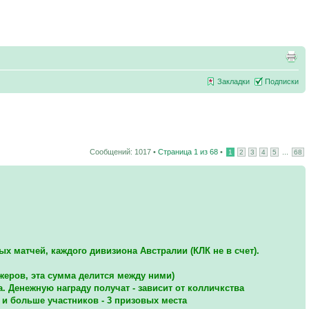
Закладки
Подписки
Сообщений: 1017 •
Страница
1
из
68
•
...
1
2
3
4
5
68
ых матчей, каждого дивизиона Австралии (КЛК не в счет).
жеров, эта сумма делится между ними)
а. Денежную награду получат - зависит от колличкства
6 и больше участников - 3 призовых места