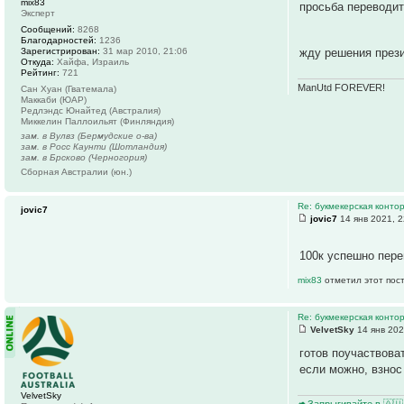
mix83
просьба переводит
Эксперт
Сообщений:
8268
Благодарностей:
1236
Зарегистрирован:
31 мар 2010, 21:06
жду решения през
Откуда:
Хайфа, Израиль
Рейтинг:
721
ManUtd FOREVER!
Сан Хуан (Гватемала)
Маккаби (ЮАР)
Редлэндс Юнайтед (Австралия)
Миккелин Паллоильят (Финляндия)
зам. в Вулвз (Бермудские о-ва)
зам. в Росс Каунти (Шотландия)
зам. в Брсково (Черногория)
Сборная Австралии (юн.)
Re: букмекерская контор
jovic7
jovic7
14 янв 2021, 2
100к успешно пер
mix83
отметил этот пос
Re: букмекерская контор
VelvetSky
14 янв 202
готов поучаствова
если можно, взнос
VelvetSky
🦘Запрыгивайте в 🇦