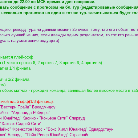
ются до 22-00 по МСК времени дня генерации.
вать сообщение с прогнозом на бл. тур (редактированые сообщения
 несколько прогнозов на один и тот же тур. засчитываться будет т
щего. рекорд тура на данный момент 25 очков. тому, кто его побьет, но 
олько лучший из них, если дважды одним результатом, то тот кто раньше
 дуэль на усмотрение ведущего)
инается плэй-офф
 (1 место против 8, 2 против 7, 3 против 6, 4 против 5)
матчи 1/4 финала
атчи 1/2 финала
тч)
в обоих матчах - проходит команда, занявшая более высокое место в та
тчей плэй-офф(1/8 финала):
- "Вестерн Прайд" Броадмидоу
сбен - "Аделаида Рейдерс"
й Юнайтед" Касино - "Кокбёрн Сити" Спирвуд
- "Хакоах Сидней Сити"
Пайнс" Фрэнкстон Норс - "Бокс Хилл Юнайтед" Эдвардстаун
онз" Бервуд - "Пайн Ривер Юнайтед" Страспайн