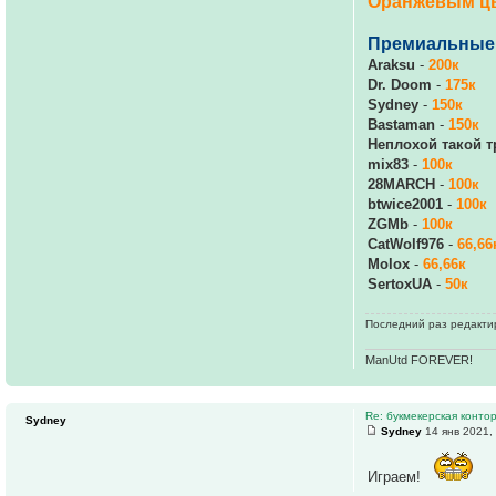
Оранжевым ц
Премиальные 
Araksu
-
200к
Dr. Doom
-
175к
Sydney
-
150к
Bastaman
-
150к
Неплохой такой т
mix83
-
100к
28MARCH
-
100к
btwice2001
-
100к
ZGMb
-
100к
CatWolf976
-
66,66
Molox
-
66,66к
SertoxUA
-
50к
Последний раз редактир
ManUtd FOREVER!
Re: букмекерская контор
Sydney
Sydney
14 янв 2021,
Играем!