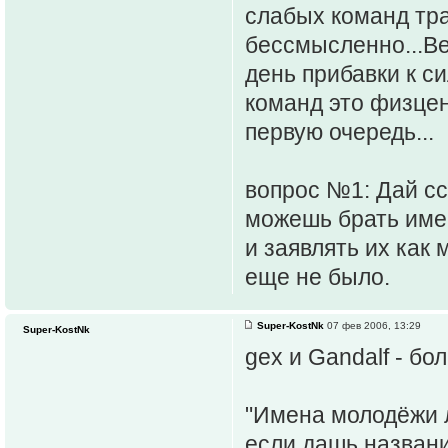
слабых команд тра
бессмысленно...Ве
день прибавки к с
команд это физцен
первую очередь...
вопрос №1: Дай ссы
можешь брать име
и заявлять их как 
еще не было.
Super-KostNk
07 фев 2006, 13:29
Super-KostNk
gex и Gandalf - б
"Имена молодёжи л
если дашь название