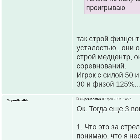
проигрываю
так строй физцент
усталостью , они о
строй медцентр, о
соревнований.
Игрок с силой 50 
30 и физой 125%...
Super-KostNk
07 фев 2006, 14:25
Super-KostNk
Ок. Тогда еще 3 во
1. Что это за стр
понимаю, что я нес