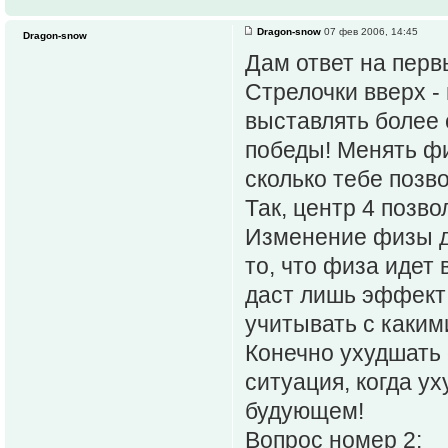
Dragon-snow
07 фев 2006, 14:45
Dragon-snow
Дам ответ на перв
Стрелочки вверх -
выставлять более 
победы! Менять фи
сколько тебе позв
Так, центр 4 позв
Изменение физы д
то, что физа идет 
даст лишь эффект 
учитывать с каким
Конечно ухудшать 
ситуация, когда у
будующем!
Вопрос номер 2: