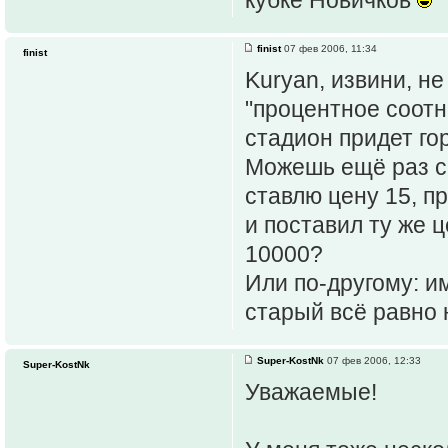
finist
07 фев 2006, 11:34
finist
Kuryan, извини, н
"процентное соотн
стадион придет го
Можешь ещё раз ск
ставлю цену 15, п
и поставил ту же ц
10000?
Или по-другому: и
старый всё равно 
Super-KostNk
07 фев 2006, 12:33
Super-KostNk
Уважаемые!