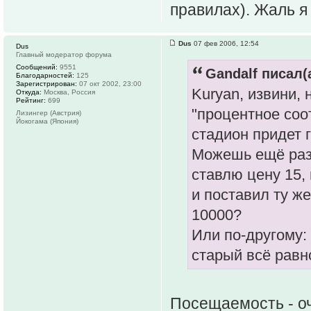
правилах). Жаль я
Dus
07 фев 2006, 12:54
Dus
Главный модератор форума
Сообщений:
9551
Gandalf писал(а
Благодарностей:
125
Зарегистрирован:
07 окт 2002, 23:00
Kuryan, извини,
Откуда:
Москва, Россия
Рейтинг:
699
"процентное соо
Лизингер (Австрия)
Йокогама (Япония)
стадион придет 
Можешь ещё раз 
ставлю цену 15,
и поставил ту же
10000?
Или по-другому:
старый всё равн
Посещаемость - о