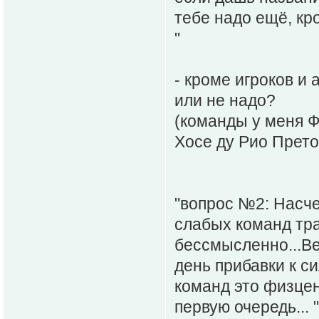
тебе надо ещё, кр
"
- кроме игроков и
или не надо?
(команды у меня Ф
Хосе ду Рио Прето
"вопрос №2: Насче
слабых команд тра
бессмысленно...Ве
день прибавки к с
команд это физцен
первую очередь... "