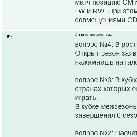
матч позицию CM м
LW и RW. При этом
совмещениями CD/
gex
07 фев 2006, 13:17
gex
вопрос №4: В рост
Открыт сезон заяв
нажимаешь на галоч
вопрос №3: В кубк
странах которых е
играть.
В кубке межсезонья
завершения 6 сезо
вопрос №2: Насчет