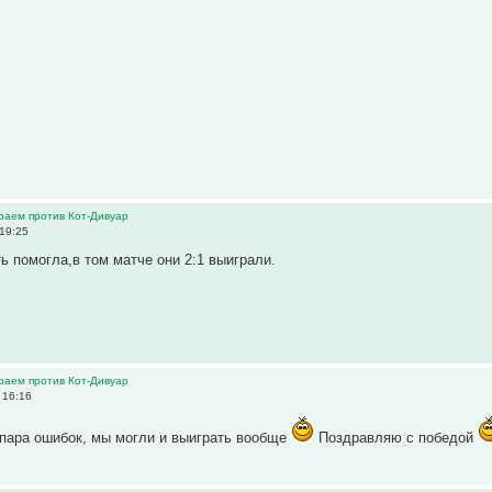
граем против Кот-Дивуар
 19:25
ть помогла,в том матче они 2:1 выиграли.
граем против Кот-Дивуар
 16:16
 пара ошибок, мы могли и выиграть вообще
Поздравляю с победой