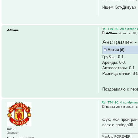
Ищем Кот-Дивуар
Re: ТТФ-30. 28 октября
A-Slane
A-Slane
28 окт 2018,
Австралия -
Матчи (6):
Грубые: 0-1.
Аренды: 0-0.
Автосоставы: 0-1.
Разница мячей: 8-5
Поздравляю с пер
Re: ТТФ-30. 4 ноября и
mix83
28 окт 2018, 1
фух, моя проигран
всех с победой!!!
mix83
Эксперт
ManUtd FOREVER!