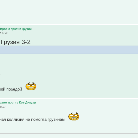
 играем против Грузии
 16:28
 Грузия 3-2
.
вой победой
граем против Кот-Дивуар
8:17
ная коллизия не помогла грузинам