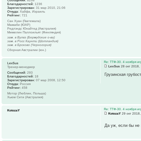
Сообщений:
8268
Благодарностей:
1236
Зарегистрирован:
31 мар 2010, 21:06
Откуда:
Хайфа, Израиль
Рейтинг:
721
Сан Хуан (Гватемала)
Маккаби (ЮАР)
Редлэндс Юнайтед (Австралия)
Миккелин Паллоильят (Финляндия)
зам. в Вулвз (Бермудские о-ва)
зам. в Росс Каунти (Шотландия)
зам. в Брсково (Черногория)
Сборная Австралии (юн.)
Re: ТТФ-30. 4 ноября и
LexSus
LexSus
28 окт 2018,
Тренер-менеджер
Сообщений:
293
Грузинская грубос
Благодарностей:
18
Зарегистрирован:
07 мар 2008, 12:50
Откуда:
Россия
Рейтинг:
458
Мотор (Люблин, Польша)
Хьюм Сити (Австралия)
Re: ТТФ-30. 4 ноября и
KotozaY
KotozaY
29 окт 2018,
Да уж, если бы не