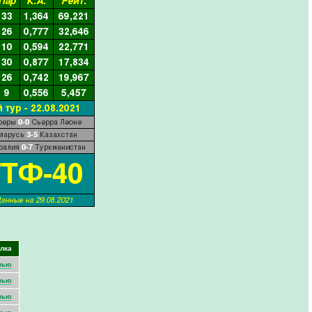
лка
вью
вью
вью