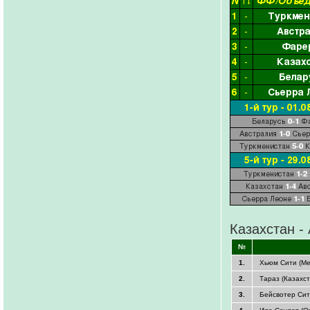
Казахстан -
№
1.
Хьюм Сити (Ме
2.
Тараз (Казахст
3.
Бейсвотер Сити