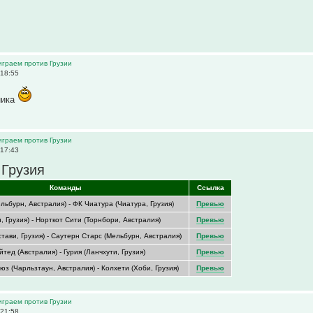
 играем против Грузии
 18:55
ника
 играем против Грузии
 17:43
 Грузия
Команды
Ссылка
льбурн, Австралия) - ФК Чиатура (Чиатура, Грузия)
Превью
, Грузия) - Норткот Сити (Торнбори, Австралия)
Превью
тави, Грузия) - Саутерн Старс (Мельбурн, Австралия)
Превью
ед (Австралия) - Гурия (Ланчхути, Грузия)
Превью
з (Чарльзтаун, Австралия) - Колхети (Хоби, Грузия)
Превью
 играем против Грузии
 21:58