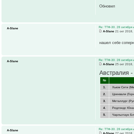
Обновил
Re: ТТФ-30. 28 октября
A-Slane
A-Slane
21 окт 2018,
нашел себе сопер
Re: ТТФ-30. 28 октября
A-Slane
A-Slane
25 окт 2018,
Австралия -
№
1.
Хьюм Сити (Ме
2.
Цхинвали (Гори
3.
Металлург (Рус
4.
Редлэндс Юнайт
5.
Чарльзтаун Блю
Re: ТТФ-30. 28 октября
A-Slane
A-Slane
27 окт 2018,