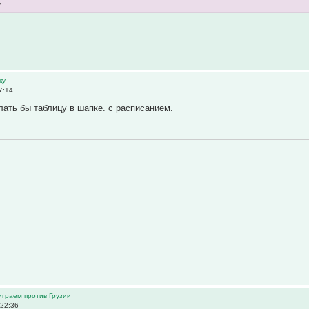
и
ку
7:14
лать бы таблицу в шапке. с расписанием.
 играем против Грузии
 22:36