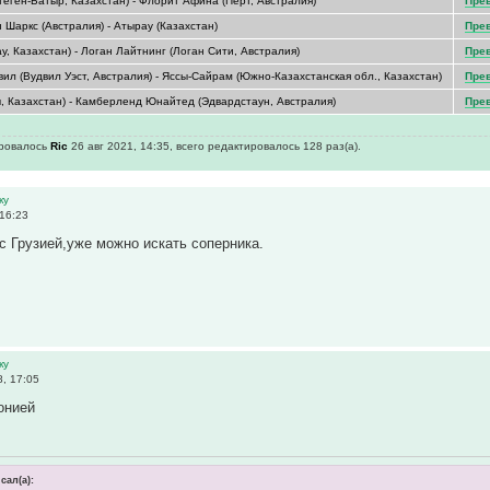
теген-Батыр, Казахстан) - Флорит Афина (Перт, Австралия)
Пре
 Шаркс (Австралия) - Атырау (Казахстан)
Пре
, Казахстан) - Логан Лайтнинг (Логан Сити, Австралия)
Пре
ил (Вудвил Уэст, Австралия) - Яссы-Сайрам (Южно-Казахстанская обл., Казахстан)
Пре
, Казахстан) - Камберленд Юнайтед (Эдвардстаун, Австралия)
Пре
ировалось
Ric
26 авг 2021, 14:35, всего редактировалось 128 раз(а).
ку
 16:23
 с Грузией,уже можно искать соперника.
ку
8, 17:05
онией
исал(а):