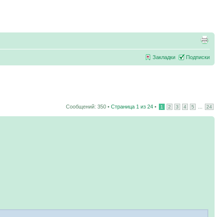
Закладки
Подписки
Сообщений: 350 •
Страница
1
из
24
•
...
1
2
3
4
5
24