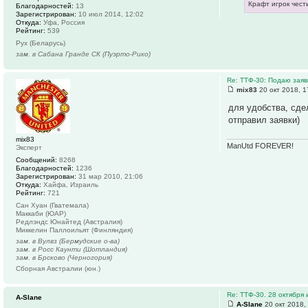
Крафт игрок чест
Благодарностей:
13
Зарегистрирован:
10 июл 2014, 12:02
Откуда:
Уфа, Россия
Рейтинг:
539
Рух (Беларусь)
зам. в Сабана Гранде СК (Пуэрто-Рико)
Re: ТТФ-30: Подаю заяв
mix83
20 окт 2018, 1
для удобства, сде
отправил заявки)
mix83
ManUtd FOREVER!
Эксперт
Сообщений:
8268
Благодарностей:
1236
Зарегистрирован:
31 мар 2010, 21:06
Откуда:
Хайфа, Израиль
Рейтинг:
721
Сан Хуан (Гватемала)
Маккаби (ЮАР)
Редлэндс Юнайтед (Австралия)
Миккелин Паллоильят (Финляндия)
зам. в Вулвз (Бермудские о-ва)
зам. в Росс Каунти (Шотландия)
зам. в Брсково (Черногория)
Сборная Австралии (юн.)
Re: ТТФ-30. 28 октября
A-Slane
A-Slane
20 окт 2018,