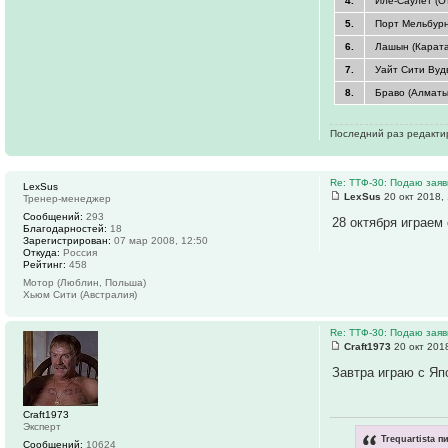
4.
Иле-Саулет (О
5.
Порт Мельбурн
6.
Лашын (Каратау
7.
Уайт Сити Вудв
8.
Браво (Алматы
Последний раз редакт
Re: ТТФ-30: Подаю заяв
LexSus
LexSus
20 окт 2018,
Тренер-менеджер
Сообщений:
293
28 октября играем
Благодарностей:
18
Зарегистрирован:
07 мар 2008, 12:50
Откуда:
Россия
Рейтинг:
458
Мотор (Люблин, Польша)
Хьюм Сити (Австралия)
Re: ТТФ-30: Подаю заяв
Craft1973
20 окт 201
Завтра играю с Яп
Craft1973
Эксперт
Trequartista п
Сообщений:
10624