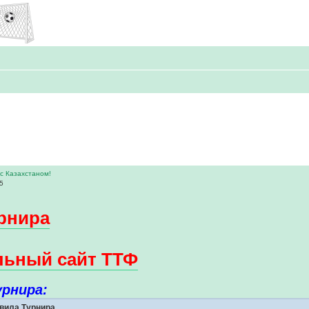
 с Казахстаном!
45
урнира
ьный сайт ТТФ
рнира:
вила Турнира