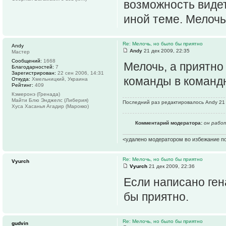
возможность видет
иной теме. Мелочь,
Re: Мелочь, но было бы приятно
Andy
Andy
21 дек 2009, 22:35
Мастер
Сообщений:
1668
Мелочь, а приятно
Благодарностей:
7
Зарегистрирован:
22 сен 2006, 14:31
команды в команд
Откуда:
Хмельницкий, Украина
Рейтинг:
409
Кэмеронэ (Гренада)
Майти Блю Энджелс (Либерия)
Последний раз редактировалось Andy 21 д
Хуса Хасанья Агадир (Марокко)
Комментарий модератора:
он работ
<удалено модератором во избежание п
Re: Мелочь, но было бы приятно
Vyurch
Vyurch
21 дек 2009, 22:36
Если написано гена
бы приятно.
Re: Мелочь, но было бы приятно
gudvin