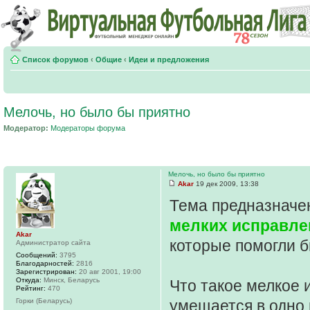
Список форумов
‹
Общие
‹
Идеи и предложения
Мелочь, но было бы приятно
Модератор:
Модераторы форума
Мелочь, но было бы приятно
Akar
19 дек 2009, 13:38
Тема предназначе
мелких исправле
Akar
которые помогли 
Администратор сайта
Сообщений:
3795
Благодарностей:
2816
Зарегистрирован:
20 авг 2001, 19:00
Откуда:
Минск, Беларусь
Что такое мелкое 
Рейтинг:
470
Горки (Беларусь)
умещается в одно