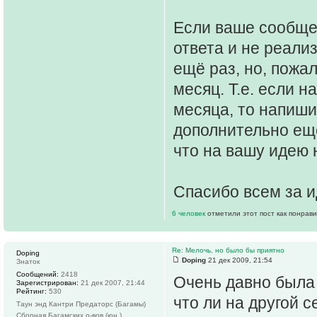
Если ваше сообще
ответа и не реали
ещё раз, но, пожа
месяц. Т.е. если 
месяца, то напиши
дополнительно ещё
что на вашу идею 
Спасибо всем за и
6 человек
отметили этот пост как понрав
Re: Мелочь, но было бы приятно
Doping
Doping
21 дек 2009, 21:54
Знаток
Сообщений:
2418
Очень давно была
Зарегистрирован:
21 дек 2007, 21:44
Рейтинг:
530
что ли на другой с
Таун энд Кантри Предаторс (Багамы)
Сборная Багамских о-вов (юн.)