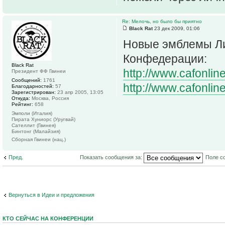
Re: Мелочь, но было бы приятно
Black Rat
23 дек 2009, 01:06
Новые эмблемы Ли
Конфедерации:
Black Rat
http://www.cafonlin
Президент ФФ Гвинеи
Сообщений:
1761
http://www.cafonlin
Благодарностей:
57
Зарегистрирован:
23 апр 2005, 13:05
Откуда:
Москва, Россия
Рейтинг:
658
Эмполи (Италия)
Пирата Хуниорс (Уругвай)
Сателлит (Гвинея)
Бинтонг (Малайзия)
Сборная Гвинеи (нац.)
Пред.
Показать сообщения за:
Поле с
Вернуться в Идеи и предложения
КТО СЕЙЧАС НА КОНФЕРЕНЦИИ