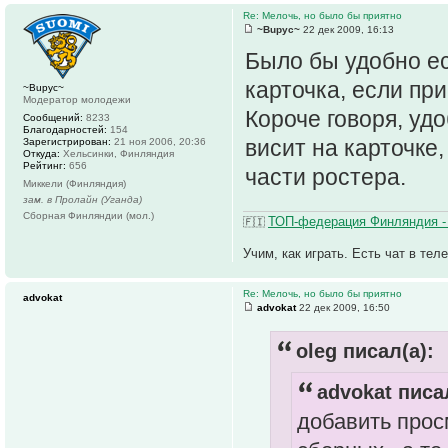
Re: Мелочь, но было бы приятно
~Bupyc~
22 дек 2009, 16:13
Было бы удобно ес
карточка, если пр
~Bupyc~
Модератор молодежи
Короче говоря, уд
Сообщений:
8233
Благодарностей:
154
висит на карточке
Зарегистрирован:
21 ноя 2006, 20:36
Откуда:
Хельсинки, Финляндия
Рейтинг:
656
части ростера.
Миккели (Финляндия)
зам. в Пролайн (Уганда)
Сборная Финляндии (мол.)
ТОП-федерация Финляндия -
🇫🇮
Учим, как играть. Есть чат в тел
Re: Мелочь, но было бы приятно
advokat
advokat
22 дек 2009, 16:50
oleg писал(а):
advokat писа
добавить прос