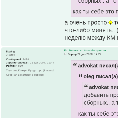
сборных.. а т
как ты себе это
а очень просто
т
что-либо менять..
неделю между КМ 
Re: Мелочь, но было бы приятно
Doping
Doping
22 дек 2009, 17:29
Знаток
Сообщений:
2418
Зарегистрирован:
21 дек 2007, 21:44
advokat писал(а
Рейтинг:
530
Таун энд Кантри Предаторс (Багамы)
Сборная Багамских о-вов (юн.)
oleg писал(а)
advokat пи
добавить пр
сборных.. а 
как ты себе э