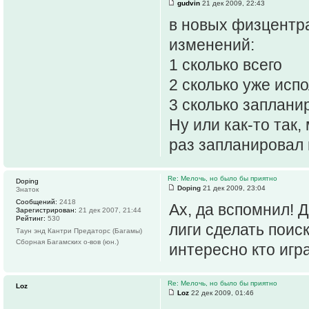
gudvin
21 дек 2009, 22:43
в новых физцентра
изменений:
1 сколько всего
2 сколько уже исп
3 сколько заплани
Ну или как-то так,
раз запланировал
Re: Мелочь, но было бы приятно
Doping
Doping
21 дек 2009, 23:04
Знаток
Сообщений:
2418
Ах, да вспомнил! 
Зарегистрирован:
21 дек 2007, 21:44
Рейтинг:
530
лиги сделать поис
Таун энд Кантри Предаторс (Багамы)
Сборная Багамских о-вов (юн.)
интересно кто игр
Re: Мелочь, но было бы приятно
Loz
Loz
22 дек 2009, 01:46