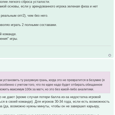
олее легкого сброса усталости.
мой основы, если у арендованного игрока зеленая физа и нет
 реальным опт2), чем без него.
зволяо играть 2 полными составами.
ой команде.
ения" игры.
 установить ту разумную грань, когда это не превратится в безумие (я
 (особенно с учетом того, что по идее надо будет отбирать обещанное
ложить максимум 100к за матч, но это без какой-либо аналитики.
о не дают (кроме случая потери балла из-за недостатка игровой
ься в своей команде). Для игроков 30-34 года, если есть возможность
чна (да, возможно нужны минуты, чтобы он не завершил карьеру,