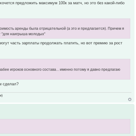
 хочется предложить максимум 100к за матч, но это без какой-либо
стоимость аренды была отрицательной (а это и предлагается). Причем я
ут "для наигрыша молодых"
огут часть зарплаты продолжать платить, но вот премию за рост
лабее игроков основного состава... именно потому я давно предлагаю
ем сделал?
и)