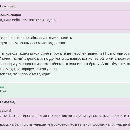
 писал(а):
235 писал(а):
,а что сейчас ботов не разводят?
 хорошо что я не обязан за этим следить.
еденты - можешь доложить куда надо.
ть аренды адекватной силе игрока, а не перспективности (ТК в стоимости
"нечестными" сделками, по доплате за наигрывание, то облегчить возмо
 аренды у молодого игрока отбивает желание его брать. А вот будет игр
и заберут, игнорируя высокую зп.
доплат, то и проблема уйдет.
нды
05:02
 писал(а):
исал(а):
о - можно арендовать только тех игроков, которые могут оказаться по силе в 
 игрока на балл силы меньше чем основной,но в зеленой форме, например на