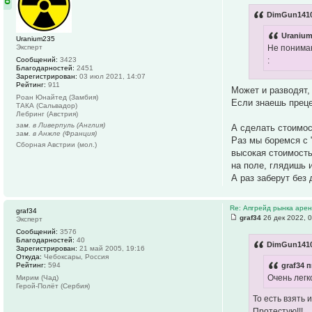
DimGun1410
Uranium
Uranium235
Эксперт
Не понимаю
Сообщений:
3423
:
Благодарностей:
2451
Зарегистрирован:
03 июл 2021, 14:07
Рейтинг:
911
Может и разводят,
Роан Юнайтед (Замбия)
Если знаешь прец
ТАКА (Сальвадор)
Лебринг (Австрия)
зам. в Ливерпуль (Англия)
А сделать стоимос
зам. в Анжле (Франция)
Раз мы боремся с 
Сборная Австрии (мол.)
высокая стоимость
на поле, глядишь 
А раз заберут без 
Re: Апгрейд рынка аре
graf34
graf34
26 дек 2022, 
Эксперт
Сообщений:
3576
Благодарностей:
40
DimGun1410
Зарегистрирован:
21 май 2005, 19:16
Откуда:
Чебоксары, Россия
Рейтинг:
594
graf34 п
Очень легк
Мирим (Чад)
Герой-Полёт (Сербия)
То есть взять
Протестую!!!