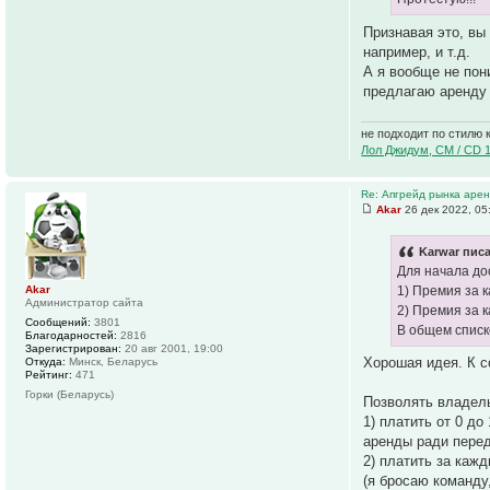
Признавая это, вы
например, и т.д.
А я вообще не пон
предлагаю аренду 
не подходит по стилю 
Лол Джидум, CM / CD 
Re: Апгрейд рынка аре
Akar
26 дек 2022, 05
Karwar писа
Для начала до
Akar
1) Премия за 
Администратор сайта
2) Премия за 
Сообщений:
3801
В общем списк
Благодарностей:
2816
Зарегистрирован:
20 авг 2001, 19:00
Хорошая идея. К с
Откуда:
Минск, Беларусь
Рейтинг:
471
Горки (Беларусь)
Позволять владель
1) платить от 0 д
аренды ради перед
2) платить за каж
(я бросаю команду,