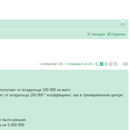
Закладки
Подписки
Сообщений: 341 •
Страница
2
из
23
•
...
1
2
3
4
5
23
р получает от владельца 100 000 за матч
ет от владельца 100 000 * коэффициент, как в тренировочном центре
ак было раньше.
 не 5 000 000