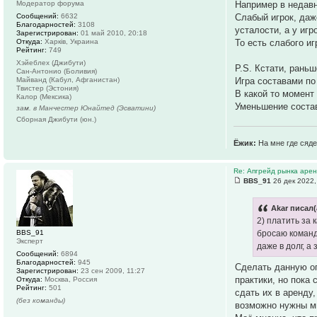
Например в недавн
Модератор форума
Слабый игрок, даж
Сообщений:
6632
Благодарностей:
3108
усталости, а у иг
Зарегистрирован:
01 май 2010, 20:18
То есть слабого иг
Откуда:
Харків, Украина
Рейтинг:
749
Хэйеблех (Джибути)
P.S. Кстати, рань
Сан-Антонио (Боливия)
Игра составами по
Майванд (Кабул, Афганистан)
Твистер (Эстония)
В какой то момент
Калор (Мексика)
Уменьшение состав
зам. в Манчестер Юнайтед (Эсватини)
Сборная Джибути (юн.)
Ёжик:
На мне где сяде
Re: Апгрейд рынка аре
BBS_91
26 дек 2022,
Akar писал(
2) платить за 
BBS_91
бросаю команду
Эксперт
даже в долг, а
Сообщений:
6894
Благодарностей:
945
Сделать данную оп
Зарегистрирован:
23 сен 2009, 11:27
практики, но пока
Откуда:
Москва, Россия
Рейтинг:
501
сдать их в аренду,
(без команды)
возможно нужны м