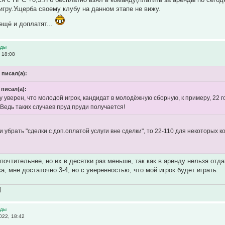
 игру.Ущерба своему клубу на данном этапе не вижу.
 ещё и доплатят...
нды
 18:08
 писал(а):
 писал(а):
ду уверен, что молодой игрок, кандидат в молодёжную сборную, к примеру, 22 г
! Ведь таких случаев пруд пруди получается!
и убрать "сделки с доп.оплатой услуги вне сделки", то 22-110 для некоторых
почтительнее, но их в десятки раз меньше, так как в аренду нельзя отда
а, мне достаточно 3-4, но с уверенностью, что мой игрок будет играть.
]
нды
022, 18:42