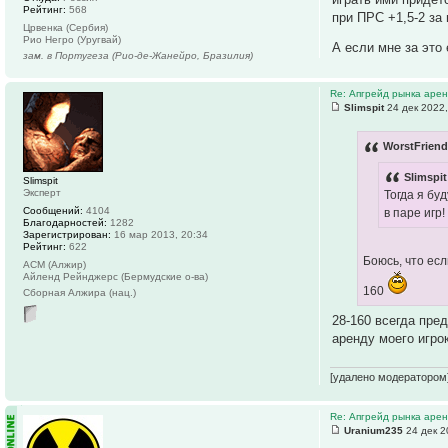
Рейтинг:
568
при ПРС +1,5-2 за
Црвенка (Сербия)
Рио Негро (Уругвай)
А если мне за это
зам. в Португеза (Рио-де-Жанейро, Бразилия)
Re: Апгрейд рынка аре
Slimspit
24 дек 2022,
WorstFriend
Slimspit
Slimspit
Эксперт
Тогда я бу
Сообщений:
4104
в паре игр
Благодарностей:
1282
Зарегистрирован:
16 мар 2013, 20:34
Рейтинг:
622
Боюсь, что есл
АСМ (Алжир)
Айленд Рейнджерс (Бермудские о-ва)
160
Сборная Алжира (нац.)
28-160 всегда пред
аренду моего игрок
[удалено модератором
Re: Апгрейд рынка аре
Uranium235
24 дек 2