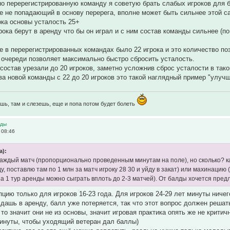
о перерегистрированную команду я советую брать слабых игроков для б
е не попадающий в основу перерега, вполне может быть сильнее этой са
рока основы усталость 25+
рока берут в аренду что бы он играл и с ним состав команды сильнее (по
ше в перерегистрированных командах было 22 игрока и это количество по
 очереди позволяет максимально быстро сбросить усталость.
 состав урезали до 20 игроков, заметно усложнив сброс усталости в так
а новой команды с 22 до 20 игроков это такой наглядный пример "улучш
шь, там и слезешь, еще и попа потом будет болеть
нды
 08:46
а):
каждый матч (пропорционально проведенным минутам на поле), но сколько? как
, поставлю там по 1 млн за матч игроку 28 30 и уйду в закат) или махинацию
 за 1 тур аренды можно сыграть вплоть до 2-3 матчей). От балды хочется пред
цию только для игроков 16-23 года. Для игроков 24-29 лет минуты ничег
 сдашь в аренду, балл уже потеряется, так что этот вопрос должен решат
 то значит они не из основы, значит игровая практика опять же не крити
инуты, чтобы уходящий ветеран дал баллы)