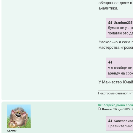
обещанное даже в 
аналитики.
Uranium235 
Думаю не узако
полагаю это д
Насколько я себе 
мастерства игроко
А я вообще не
аренду на срок
У Манчестер Юнайт
Некоторые считают, чт
Re: Апгрейд рынка аре
Karwar
26 дек 2022, 
Karwar писа
Сравнительно 
Karwar