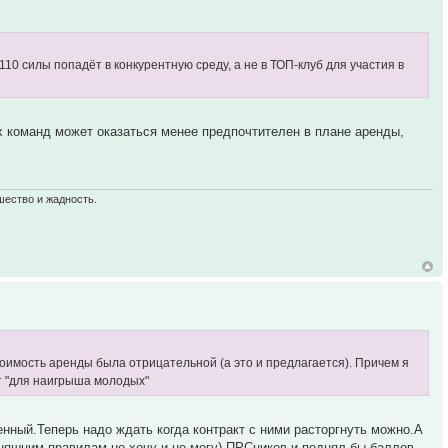
 110 силы попадёт в конкурентную среду, а не в ТОП-клуб для участия в
ых команд может оказаться менее предпочтителен в плане аренды,
шество и жадность.
стоимость аренды была отрицательной (а это и предлагается). Причем я
ут "для наигрыша молодых"
нный.Теперь надо ждать когда контракт с ними расторгнуть можно.А
дняшним правилам не хочу и не могу) ПРСников и поднял бы баллов