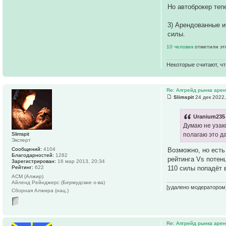
Но автоброкер те
3) Арендованные и
силы.
10 человек
отметили эт
Некоторые считают, чт
Re: Апгрейд рынка аре
Slimspit
24 дек 2022,
Uranium235 
Думаю не узако
Slimspit
полагаю это д
Эксперт
Возможно, но есть
Сообщений:
4104
Благодарностей:
1282
рейтинга Vs потенц
Зарегистрирован:
16 мар 2013, 20:34
110 силы попадёт 
Рейтинг:
622
АСМ (Алжир)
Айленд Рейнджерс (Бермудские о-ва)
[удалено модератором
Сборная Алжира (нац.)
Re: Апгрейд рынка аре