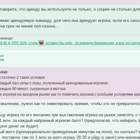
 говорите, что аренду вы используете не только, и скорее не столько дл
имаю арендуемую команду, для чего она арендует игрока, если его сила 
на срок не менее пол-сезона...
команде:
18 45 Д, ПРС 61%, стиль
, оставил бы себе , но команда бразильская, и все что и
нды
:05
л(а):
статочно 2 таких условия:
каждый бал силы с игры, полученный арендованным игроком.
каждые 90 минут, сыгранные в матчах.
е игроков на аредном рынке как то помечать игроков с особыми условиями ар
ожалению, нужно как-то лимитировать премии, чтобы это не превратилос
цу игрока по его желанию при выставлении игрока на рынок заявлять о т
о 1 млн. за каждый набранный игроком балл? (предполагая, что набирать
ачи денег не будет)
дый матч (пропорционально проведенным минутам на поле), но сколько? к
 поставлю там по 1 млн за матч игроку 28 30 и уйду в закат) или махина