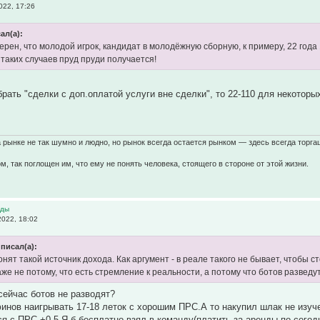
022, 17:26
сал(а):
верен, что молодой игрок, кандидат в молодёжную сборную, к примеру, 22 года
 таких случаев пруд пруди получается!
брать "сделки с доп.оплатой услуги вне сделки", то 22-110 для некотор
а рынке не так шумно и людно, но рынок всегда остается рынком — здесь всегда торга
ом, так поглощен им, что ему не понять человека, стоящего в стороне от этой жизни.
нды
2022, 18:02
писал(а):
нят такой источник дохода. Как аргумент - в реале такого не бывает, чтобы 
аже не потому, что есть стремление к реальности, а потому что ботов развед
сейчас ботов не разводят?
инов наигрывать 17-18 леток с хорошим ПРС.А то накупил шлак не изуче
ся с ПРС +0,5.Я б бесплатно взял в команду(платить за аренды по сего