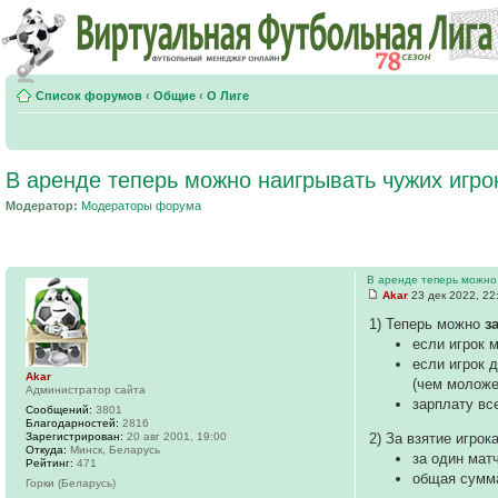
Список форумов
‹
Общие
‹
О Лиге
В аренде теперь можно наигрывать чужих игрок
Модератор:
Модераторы форума
В аренде теперь можно 
Akar
23 дек 2022, 22
1) Теперь можно
з
если игрок м
если игрок 
Akar
(чем моложе
Администратор сайта
зарплату вс
Сообщений:
3801
Благодарностей:
2816
Зарегистрирован:
20 авг 2001, 19:00
2) За взятие игрок
Откуда:
Минск, Беларусь
за один мат
Рейтинг:
471
общая сумма
Горки (Беларусь)