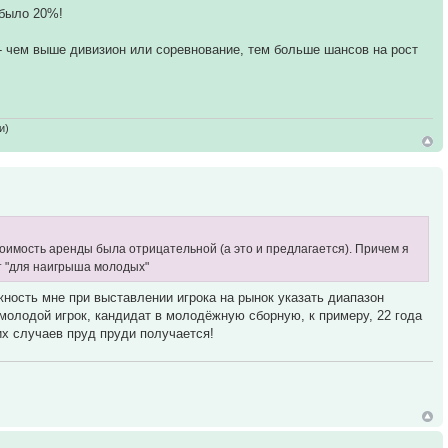
 было 20%!
- чем выше дивизион или соревнование, тем больше шансов на рост
и)
стоимость аренды была отрицательной (а это и предлагается). Причем я
ут "для наигрыша молодых"
ность мне при выставлении игрока на рынок указать диапазон
о молодой игрок, кандидат в молодёжную сборную, к примеру, 22 года
ких случаев пруд пруди получается!