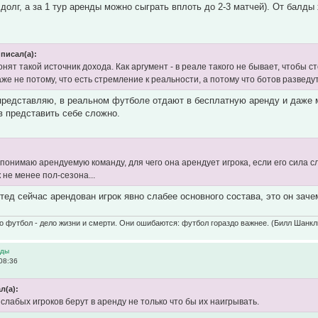
долг, а за 1 тур аренды можно сыграть вплоть до 2-3 матчей). От балды
писал(а):
нят такой источник дохода. Как аргумент - в реале такого не бывает, чтобы 
аже не потому, что есть стремление к реальности, а потому что ботов развед
представляю, в реальном футболе отдают в бесплатную аренду и даже м
в представить себе сложно.
 понимаю арендуемую команду, для чего она арендует игрока, если его сила с
 не менее пол-сезона...
ед сейчас арендован игрок явно слабее основного состава, это он зач
о футбол - дело жизни и смерти. Они ошибаются: футбол гораздо важнее. (Билл Шанкл
нды
08:36
л(а):
слабых игроков берут в аренду не только что бы их наигрывать.