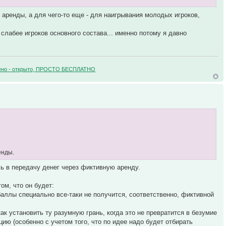
я аренды, а для чего-то еще - для наигрывания молодых игроков,
слабее игроков основного состава... именно потому я давно
зучено - открыто, ПРОСТО БЕСПЛАТНО
енды.
ь в передачу денег через фиктивную аренду.
ом, что он будет:
 баллы специально все-таки не получится, соответственно, фиктивной
ак установить ту разумную грань, когда это не превратится в безумие
цию (особенно с учетом того, что по идее надо будет отбирать