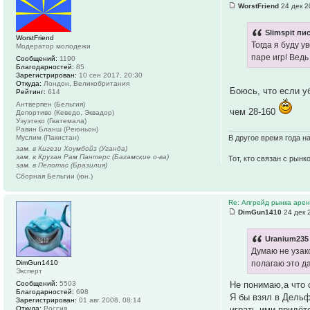
WorstFriend
24 дек 2
Slimspit пи
WorstFriend
Тогда я буду у
Модератор молодежи
паре игр! Ведь
Сообщений:
1190
Благодарностей:
85
Зарегистрирован:
10 сен 2017, 20:30
Откуда:
Лондон, Великобритания
Боюсь, что если у
Рейтинг:
614
Антверпен (Бельгия)
чем 28-160
Депортиво (Кеведо, Эквадор)
Уэуэтеко (Гватемала)
Равин Бланш (Реюньон)
В другое время года н
Муслим (Пакистан)
зам. в Кигези Хоумбойз (Уганда)
зам. в Крузан Рам Пантерс (Багамские о-ва)
Тот, кто связан с рынк
зам. в Пелотас (Бразилия)
Сборная Бельгии (юн.)
Re: Апгрейд рынка аре
DimGun1410
24 дек 
Uranium235 
Думаю не узако
DimGun1410
полагаю это д
Эксперт
Не понимаю,а что 
Сообщений:
5503
Благодарностей:
698
Я бы взял в Дельф
Зарегистрирован:
01 авг 2008, 08:14
играть ими придёт
Откуда:
Россия