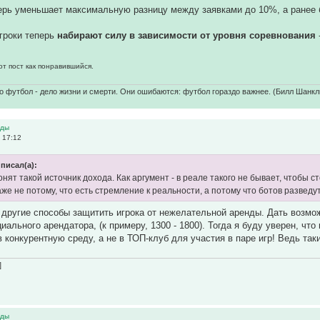
перь уменьшает максимальную разницу между заявками до 10%, а ранее
гроки теперь
набирают силу в зависимости от уровня соревнования
от пост как понравившийся.
о футбол - дело жизни и смерти. Они ошибаются: футбол гораздо важнее. (Билл Шанкл
нды
 17:12
писал(а):
нят такой источник дохода. Как аргумент - в реале такого не бывает, чтобы 
аже не потому, что есть стремление к реальности, а потому что ботов развед
 другие способы защитить игрока от нежелательной аренды. Дать возмож
иального арендатора, (к примеру, 1300 - 1800). Тогда я буду уверен, чт
в конкурентную среду, а не в ТОП-клуб для участия в паре игр! Ведь та
]
нды