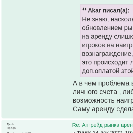
Akar писал(а):
Не знаю, наскол
обновлением ры
на аренду слишк
игроков на наиг
вознаграждение,
это происходит 
доп.оплатой это
А в чем проблема в
личного счета , л
возможность наиг
Саму аренду сдела
Re: Апгрейд рынка аре
Tyurk
Профи
Tyurk
24 дек 2022, 10