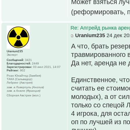
Может взяться луч
(реформировать, п
Re: Апгрейд рынка аре
Uranium235
24 дек 20
А что, брать резе
Uranium235
травмированного в
Эксперт
Сообщений:
3421
Да нет, аренда не
Благодарностей:
2449
Зарегистрирован:
03 июл 2021, 14:07
Рейтинг:
902
Роан Юнайтед (Замбия)
Единственное, что
ТАКА (Сальвадор)
Лебринг (Австрия)
считать ее стоимо
зам. в Ливерпуль (Англия)
зам. в Анжле (Франция)
молодых), а от си
Сборная Австрии (мол.)
только со спецой 
4 игрока, для оста
оп по лучшей из по