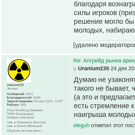
благодаря вознагр
силы игроков (при
решение могло бы 
молодых, набираю
[удалено модераторо
Re: Апгрейд рынка аре
Uranium235
24 дек 20
Думаю не узаконят
Uranium235
такого не бывает,
Эксперт
Сообщений:
3421
(а это и предлагае
Благодарностей:
2449
Зарегистрирован:
03 июл 2021, 14:07
есть стремление к
Рейтинг:
902
Роан Юнайтед (Замбия)
наигрыша молоды
ТАКА (Сальвадор)
Лебринг (Австрия)
зам. в Ливерпуль (Англия)
oleguh
отметил этот пос
зам. в Анжле (Франция)
Сборная Австрии (мол.)