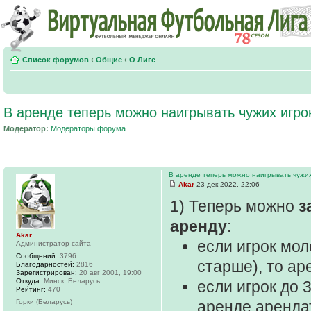
Список форумов
‹
Общие
‹
О Лиге
В аренде теперь можно наигрывать чужих игрок
Модератор:
Модераторы форума
В аренде теперь можно наигрывать чужих
Akar
23 дек 2022, 22:06
1) Теперь можно
з
аренду
:
Akar
если игрок моло
Администратор сайта
Сообщений:
3796
старше), то ар
Благодарностей:
2816
Зарегистрирован:
20 авг 2001, 19:00
Откуда:
Минск, Беларусь
если игрок до 
Рейтинг:
470
Горки (Беларусь)
аренде арендат