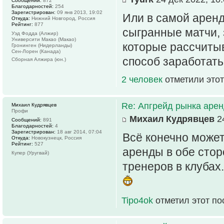
Сообщений:
872
Благодарностей:
254
Зарегистрирован:
09 янв 2013, 19:02
Или в самой аренд
Откуда:
Нижний Новгород, Россия
Рейтинг:
877
сыгранные матчи, з
Уэд Фодда (Алжир)
Университи Макао (Макао)
которые рассчитыв
Гронинген (Нидерланды)
Сен-Лорен (Канада)
способ заработать
Сборная Алжира (юн.)
2 человек
отметили этот
Re: Апгрейд рынка аре
Михаил Кудрявцев
Профи
Михаил Кудрявцев
24
Сообщений:
891
Благодарностей:
4
Зарегистрирован:
18 авг 2014, 07:04
Всё конечно може
Откуда:
Новокузнецк, Россия
Рейтинг:
527
аренды в обе стор
Купер (Уругвай)
тренеров в клубах.
Tipo4ok
отметил этот по