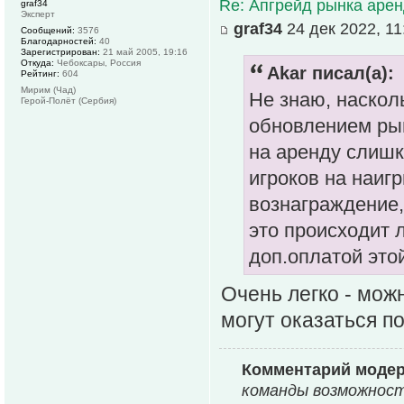
Re: Апгрейд рынка аре
graf34
Эксперт
graf34
24 дек 2022, 11
Сообщений:
3576
Благодарностей:
40
Зарегистрирован:
21 май 2005, 19:16
Откуда:
Чебоксары, Россия
Akar писал(а):
Рейтинг:
604
Мирим (Чад)
Не знаю, наскол
Герой-Полёт (Сербия)
обновлением ры
на аренду слишк
игроков на наиг
вознаграждение,
это происходит 
доп.оплатой это
Очень легко - мож
могут оказаться п
Комментарий моде
команды возможност