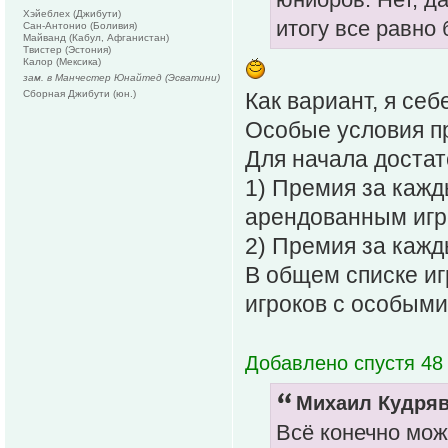
Хэйеблех (Джибути)
итогу все равно 
Сан-Антонио (Боливия)
Майванд (Кабул, Афганистан)
Твистер (Эстония)
Калор (Мексика)
зам. в Манчестер Юнайтед (Эсватини)
Сборная Джибути (юн.)
Как вариант, я себ
Особые условия пр
Для начала достат
1) Премия за кажд
арендованным игр
2) Премия за кажд
В общем списке иг
игроков с особым
Добавлено спустя 48 
Михаил Кудряв
Всё конечно мо