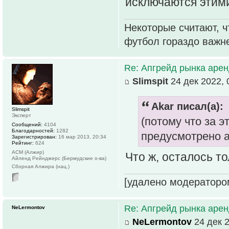
исключаются этим
Некоторые считают, ч
футбол гораздо важн
Re: Апгрейд рынка аре
Slimspit
24 дек 2022, 
Akar писал(а):
Slimspit
Эксперт
(потому что за э
Сообщений:
4104
Благодарностей:
1282
предусмотрено 
Зарегистрирован:
16 мар 2013, 20:34
Рейтинг:
624
АСМ (Алжир)
Что ж, осталось т
Айленд Рейнджерс (Бермудские о-ва)
Сборная Алжира (нац.)
[удалено модераторо
Re: Апгрейд рынка аре
NeLermontov
NeLermontov
24 дек 2