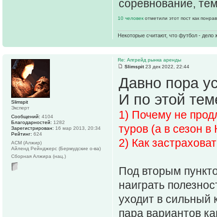
соревнование, тем
10 человек
отметили этот пост как понра
Некоторые считают, что футбол - дело 
Re: Апгрейд рынка аренды
Slimspit
23 дек 2022, 22:44
Давно пора у
И по этой тем
Slimspit
Эксперт
1) Почему не прод
Сообщений:
4104
Благодарностей:
1282
туров (а в сезон в 
Зарегистрирован:
16 мар 2013, 20:34
Рейтинг:
624
2) Как застрахова
АСМ (Алжир)
Айленд Рейнджерс (Бермудские о-ва)
Сборная Алжира (нац.)
Под вторым пункт
наиграть полезнос
уходит в сильный к
пара вариантов как