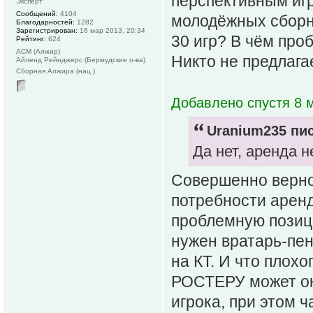
перспективным иг
Эксперт
Сообщений:
4104
молодёжных сборн
Благодарностей:
1282
Зарегистрирован:
16 мар 2013, 20:34
30 игр? В чём про
Рейтинг:
624
АСМ (Алжир)
Никто не предлагае
Айленд Рейнджерс (Бермудские о-ва)
Сборная Алжира (нац.)
Добавлено спустя 8 м
Uranium235 пис
Да нет, аренда 
Совершенно верно
потребности аренд
проблемную позици
нужен вратарь-пен
на КТ. И что плох
РОСТЕРУ может ока
игрока, при этом