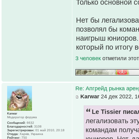
Только основной 
Нет бы легализова
позволял бы кома
наигрыш юниоров. 
который по итогу в
3 человек
отметили этот
Re: Апгрейд рынка аре
Karwar
24 дек 2022, 1
Le Tissier писа
Karwar
Модератор форума
легализовать эт
Сообщений:
6632
Благодарностей:
3108
командам получ
Зарегистрирован:
01 май 2010, 20:18
Откуда:
Харків, Украина
юниоров. Нет, д
Рейтинг:
750