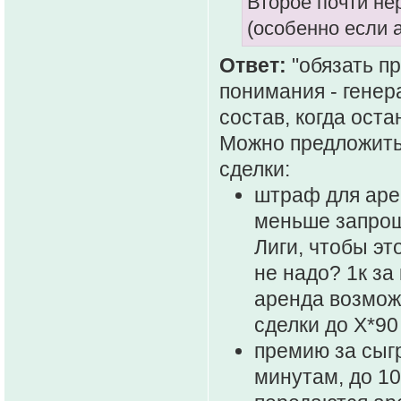
Второе почти не
(особенно если 
Ответ:
"обязать пр
понимания - генер
состав, когда ост
Можно предложить
сделки:
штраф для аре
меньше запрош
Лиги, чтобы эт
не надо? 1к за
аренда возможн
сделки до X*90
премию за сыг
минутам, до 10