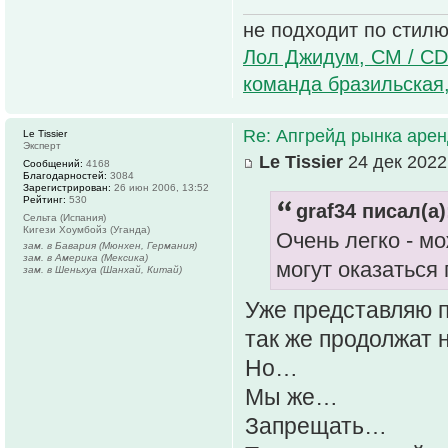
не подходит по стилю
Лол Джидум, CM / CD
команда бразильская
Re: Апгрейд рынка аре
Le Tissier
Эксперт
Le Tissier
24 дек 2022
Сообщений:
4168
Благодарностей:
3084
Зарегистрирован:
26 июн 2006, 13:52
Рейтинг:
530
graf34 писал(а)
Сельта (Испания)
Кигези Хоумбойз (Уганда)
Очень легко - м
зам. в Бавария (Мюнхен, Германия)
зам. в Америка (Мексика)
могут оказаться
зам. в Шеньхуа (Шанхай, Китай)
Уже представляю п
так же продолжат 
Но…
Мы же…
Запрещать…