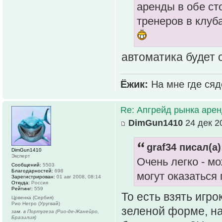
аренды в обе сто
тренеров в клуба
автоматика будет 
Ёжик:
На мне где сяд
Re: Апгрейд рынка аре
DimGun1410
24 дек 2
graf34 писал(а)
DimGun1410
Эксперт
Очень легко - м
Сообщений:
5503
Благодарностей:
698
могут оказаться
Зарегистрирован:
01 авг 2008, 08:14
Откуда:
Россия
Рейтинг:
559
То есть взять игр
Црвенка (Сербия)
Рио Негро (Уругвай)
зеленой форме, н
зам. в Португеза (Рио-де-Жанейро,
Бразилия)