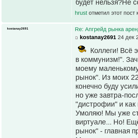
будет нельзя?Не с
hrust
отметил этот пост
Re: Апгрейд рынка аре
kostanay2691
kostanay2691
24 дек 2
Коллеги! Всё э
в коммунизм!". Зач
моему маленькому
рынок". Из моих 22
конечно буду усил
но уже завтра-пос
"дистрофии" и как
Умоляю! Мы уже ст
виртуале... Но! Е
рынок" - главная