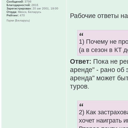
Сообщений:
3796
Благодарностей:
2816
Зарегистрирован:
20 авг 2001, 19:00
Откуда:
Минск, Беларусь
Рабочие ответы на
Рейтинг:
470
Горки (Беларусь)
1) Почему не пр
(а в сезон в КТ д
Ответ:
Пока не ре
аренде" - рано об 
аренда" может быт
туров.
2) Как застрахо
хочет наиграть и