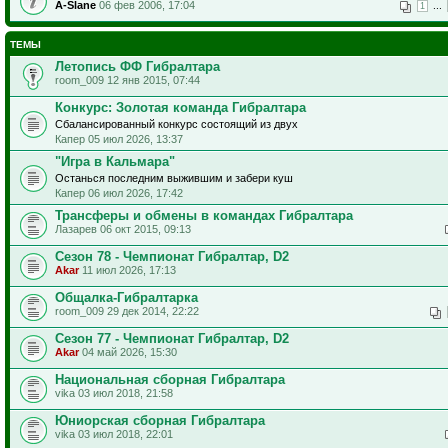
A-Slane
06 фев 2006, 17:04
...
1
ТЕМЫ
Летопись ФФ Гибралтара
room_009 12 янв 2015, 07:44
Конкурс: Золотая команда Гибралтара
Сбалансированный конкурс состоящий из двух
Капер 05 июл 2026, 13:37
"Игра в Кальмара"
Останься последним выжившим и забери куш
Капер 06 июл 2026, 17:42
Трансферы и обмены в командах Гибралтара
Лазарев 06 окт 2015, 09:13
Сезон 78 - Чемпионат Гибралтар, D2
Akar
11 июл 2026, 17:13
Общалка-Гибралтарка
room_009 29 дек 2014, 22:22
Сезон 77 - Чемпионат Гибралтар, D2
Akar
04 май 2026, 15:30
Национальная сборная Гибралтара
vika 03 июл 2018, 21:58
Юниорская сборная Гибралтара
vika 03 июл 2018, 22:01