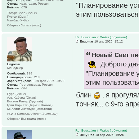
"Планирование ус
Откуда:
Краснодар, Россия
Рейтинг:
679
этим пользоваться
Таффс Уэлл (Уэльс)
Рустак (Оман)
Чамбас (Куба)
Сборная Уэльса (мол.)
Re: Education in Wales ( обучение)
Engomar
10 апр 2026, 15:12
Новый Свет пис
Доброго дня
Engomar
Менеджер
"Планирование у
Сообщений:
189
Благодарностей:
210
этим пользовать
Зарегистрирован:
25 фев 2026, 19:28
Откуда:
Ростсельмаш, Россия
Рейтинг:
664
блин
, я прогуля
Пуре (Уэльс)
Аль-Хабура (Оман)
Бостон Ривер (Уругвай)
точняк... с 9-го а
Грин Хорнетс (Теркс и Кайкос)
Миллинг Хотспурс (Эсватини)
зам. в Сонглам Нгеан (Вьетнам)
Сборная Вьетнама (мол.)
Re: Education in Wales ( обучение)
Dikiy Pes
10 апр 2026, 15:26