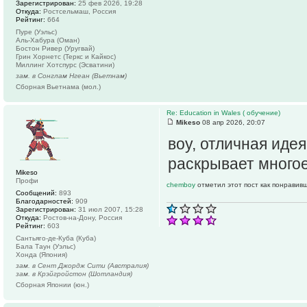
Зарегистрирован:
25 фев 2026, 19:28
Откуда:
Ростсельмаш, Россия
Рейтинг:
664
Пуре (Уэльс)
Аль-Хабура (Оман)
Бостон Ривер (Уругвай)
Грин Хорнетс (Теркс и Кайкос)
Миллинг Хотспурс (Эсватини)
зам. в Сонглам Нгеан (Вьетнам)
Сборная Вьетнама (мол.)
Re: Education in Wales ( обучение)
Mikeso
08 апр 2026, 20:07
воу, отличная иде
раскрывает много
Mikeso
Профи
chemboy
отметил этот пост как понравив
Сообщений:
893
Благодарностей:
909
Зарегистрирован:
31 июл 2007, 15:28
Откуда:
Ростов-на-Дону, Россия
Рейтинг:
603
Сантьяго-де-Куба (Куба)
Бала Таун (Уэльс)
Хонда (Япония)
зам. в Сент Джордж Сити (Австралия)
зам. в Крэйгройстон (Шотландия)
Сборная Японии (юн.)