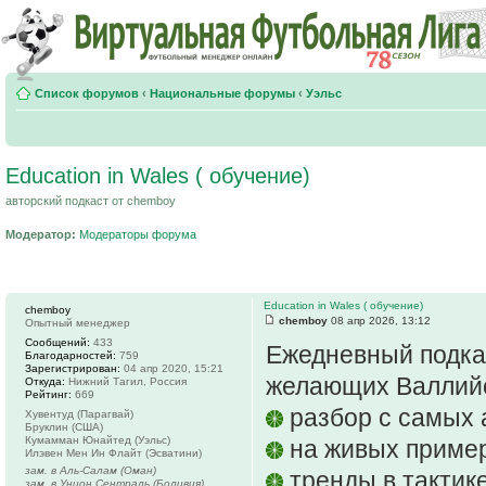
Список форумов
‹
Национальные форумы
‹
Уэльс
Education in Wales ( обучение)
авторский подкаст от chemboy
Модератор:
Модераторы форума
Education in Wales ( обучение)
chemboy
chemboy
08 апр 2026, 13:12
Опытный менеджер
Сообщений:
433
Ежедневный подкас
Благодарностей:
759
Зарегистрирован:
04 апр 2020, 15:21
желающих Валлийс
Откуда:
Нижний Тагил, Россия
Рейтинг:
669
разбор с самых 
Хувентуд (Парагвай)
Бруклин (США)
Кумамман Юнайтед (Уэльс)
на живых приме
Илэвен Мен Ин Флайт (Эсватини)
зам. в Аль-Салам (Оман)
тренды в тактик
зам. в Унион Сентраль (Боливия)