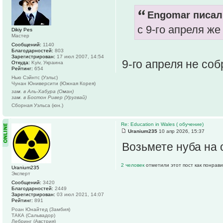
Engomar писал(
с 9-го апреля ж
Dikiy Pes
Мастер
Сообщений:
1140
Благодарностей:
803
Зарегистрирован:
17 июл 2007, 14:54
9-го апреля не со
Откуда:
Kyiv, Украина
Рейтинг:
654
Нью Сэйнтс (Уэльс)
Чунан Юниверсити (Южная Корея)
зам. в Аль-Хабура (Оман)
зам. в Бостон Ривер (Уругвай)
Сборная Уэльса (юн.)
Re: Education in Wales ( обучение)
Uranium235
10 апр 2026, 15:37
Возьмете нуба на
2 человек
отметили этот пост как понрав
Uranium235
Эксперт
Сообщений:
3420
Благодарностей:
2449
Зарегистрирован:
03 июл 2021, 14:07
Рейтинг:
891
Роан Юнайтед (Замбия)
ТАКА (Сальвадор)
Лебринг (Австрия)