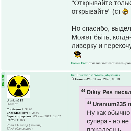
"Открывайте толь
открывайте" (с)
Но спасибо, вьіде
Может бьіть, когд
ливерку и переко
Новый Свет
отметил этот пост как понра
Re: Education in Wales ( обучение)
Uranium235
11 апр 2026, 00:19
Dikiy Pes писал
Uranium235
Uranium235 п
Эксперт
Сообщений:
3420
Ну как обычно 
Благодарностей:
2449
Зарегистрирован:
03 июл 2021, 14:07
супера - но н
Рейтинг:
891
Роан Юнайтед (Замбия)
пожалеешь.
ТАКА (Сальвадор)