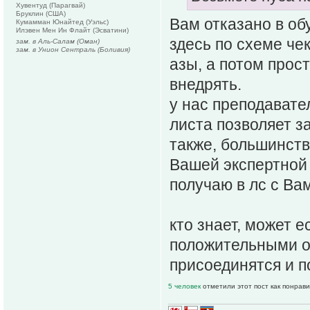
Хувентуд (Парагвай)
Бруклин (США)
Вам отказано в об
Кумамман Юнайтед (Уэльс)
Илэвен Мен Ин Флайт (Эсватини)
здесь по схеме че
зам. в Аль-Салам (Оман)
зам. в Унион Сентраль (Боливия)
азы, а потом прост
внедрять.
у нас преподавате
листа позволяет з
также, большинств
Вашей экспертной 
получаю в лс с Ва
кто знает, может 
положительными от
присоединятся и п
5 человек
отметили этот пост как понрав