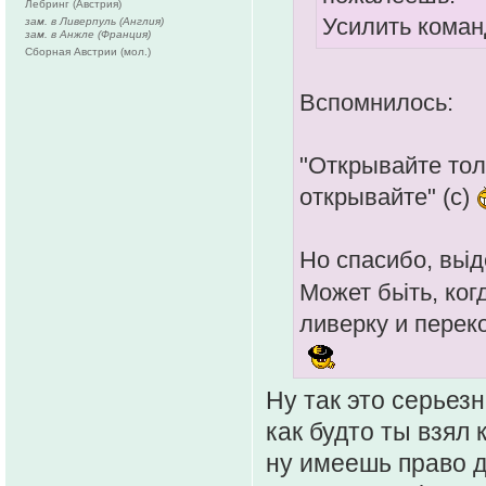
Лебринг (Австрия)
Усилить коман
зам. в Ливерпуль (Англия)
зам. в Анжле (Франция)
Сборная Австрии (мол.)
Вспомнилось:
"Открывайте то
открывайте" (с)
Но спасибо, вьі
Может бьіть, ко
ливерку и пере
Ну так это серьезн
как будто ты взял 
ну имеешь право д