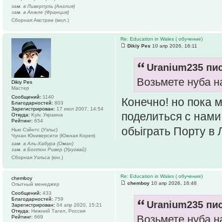
зам. в Ливерпуль (Англия)
зам. в Анжле (Франция)
Сборная Австрии (мол.)
Re: Education in Wales ( обучение)
Dikiy Pes
10 апр 2026, 16:11
Uranium235 пис
Возьмете нуба н
Dikiy Pes
Мастер
Сообщений:
1140
Конечно! но пока 
Благодарностей:
803
Зарегистрирован:
17 июл 2007, 14:54
поделиться с нами
Откуда:
Kyiv, Украина
Рейтинг:
654
обьіграть Порту в
Нью Сэйнтс (Уэльс)
Чунан Юниверсити (Южная Корея)
зам. в Аль-Хабура (Оман)
зам. в Бостон Ривер (Уругвай)
Сборная Уэльса (юн.)
Re: Education in Wales ( обучение)
chemboy
chemboy
10 апр 2026, 16:48
Опытный менеджер
Сообщений:
433
Благодарностей:
759
Uranium235 пис
Зарегистрирован:
04 апр 2020, 15:21
Откуда:
Нижний Тагил, Россия
Возьмете нуба н
Рейтинг:
669