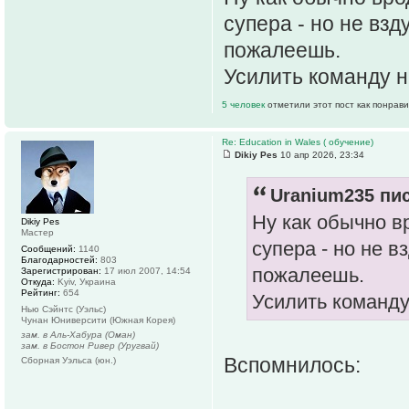
супера - но не вз
пожалеешь.
Усилить команду н
5 человек
отметили этот пост как понрав
Re: Education in Wales ( обучение)
Dikiy Pes
10 апр 2026, 23:34
Uranium235 пис
Ну как обычно вр
Dikiy Pes
Мастер
супера - но не 
Сообщений:
1140
Благодарностей:
803
пожалеешь.
Зарегистрирован:
17 июл 2007, 14:54
Откуда:
Kyiv, Украина
Рейтинг:
654
Усилить команду
Нью Сэйнтс (Уэльс)
Чунан Юниверсити (Южная Корея)
зам. в Аль-Хабура (Оман)
зам. в Бостон Ривер (Уругвай)
Вспомнилось:
Сборная Уэльса (юн.)