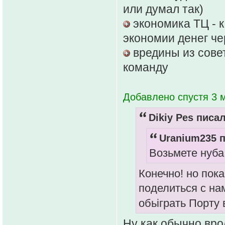
или думал так)
экономика ТЦ - к
экономии денег че
вредины из совет
команду
Добавлено спустя 3 м
Dikiy Pes писал
Uranium235 п
Возьмете нуба
Конечно! но пок
поделиться с на
обьіграть Порту
Ну как обычно врод