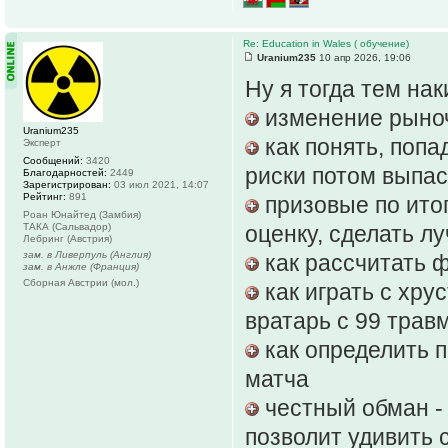
Re: Education in Wales ( обучение)
Uranium235
10 апр 2026, 19:06
Ну я тогда тем на
изменение рыноч
Uranium235
как понять, попа
Эксперт
Сообщений:
3420
риски потом выпа
Благодарностей:
2449
Зарегистрирован:
03 июл 2021, 14:07
Рейтинг:
891
призовые по ито
Роан Юнайтед (Замбия)
ТАКА (Сальвадор)
оценку, сделать л
Лебринг (Австрия)
зам. в Ливерпуль (Англия)
как рассчитать ф
зам. в Анжле (Франция)
Сборная Австрии (мол.)
как играть с хр
вратарь с 99 трав
как определить п
матча
честный обман -
позволит удивить 