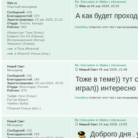
Re: Education in Wales ( обучение)
Sibe.ro
Sibe.ro
08 апр 2026, 20:25
Опытный менеджер
Сообщений:
429
А как будет прохо
Благодарностей:
375
Зарегистрирован:
03 авг 2020, 21:22
Откуда:
Toronto, Канада
Рейтинг:
662
chemboy
отметил этот пост как понравив
Аберистуит Таун (Уэльс)
Бэквелл Топ ХХ (Гайана)
Интернационале (Катар)
Темушент (Алжир)
зам. в Пиза (Италия)
зам. в сборной Уэльса (нац.)
Re: Education in Wales ( обучение)
Новый Свет
Новый Свет
08 апр 2026, 21:48
Менеджер
Сообщений:
192
Тоже в теме)) тут 
Благодарностей:
196
Зарегистрирован:
20 ноя 2024, 20:32
играл)) интересно
Откуда:
Краснодар, Россия
Рейтинг:
679
Таффс Уэлл (Уэльс)
chemboy
отметил этот пост как понравив
Рустак (Оман)
Чамбас (Куба)
Сборная Уэльса (мол.)
Re: Education in Wales ( обучение)
Новый Свет
Новый Свет
10 апр 2026, 13:55
Менеджер
Сообщений:
192
Доброго дня .
Благодарностей:
196
Зарегистрирован:
20 ноя 2024, 20:32