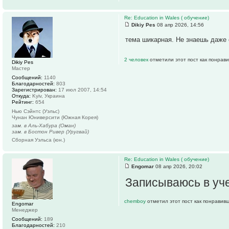
Re: Education in Wales ( обучение)
Dikiy Pes
08 апр 2026, 14:56
тема шикарная. Не знаешь даже 
2 человек
отметили этот пост как понрав
Dikiy Pes
Мастер
Сообщений:
1140
Благодарностей:
803
Зарегистрирован:
17 июл 2007, 14:54
Откуда:
Kyiv, Украина
Рейтинг:
654
Нью Сэйнтс (Уэльс)
Чунан Юниверсити (Южная Корея)
зам. в Аль-Хабура (Оман)
зам. в Бостон Ривер (Уругвай)
Сборная Уэльса (юн.)
Re: Education in Wales ( обучение)
Engomar
08 апр 2026, 20:02
Записываюсь в уч
chemboy
отметил этот пост как понравив
Engomar
Менеджер
Сообщений:
189
Благодарностей:
210