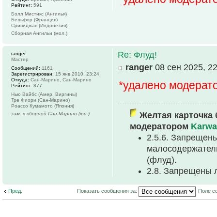
Рейтинг:
591
Болл Мистикс (Ангилья)
Бельфор (Франция)
Сривиджая (Индонезия)
Сборная Ангильи (мол.)
Re: Флуд!
ranger
Мастер
ranger
08 сен 2025, 22
Сообщений:
1161
Зарегистрирован:
15 янв 2010, 23:24
Откуда:
Сан-Марино, Сан-Марино
*удалено модерат
Рейтинг:
877
Нью Вайбс (Амер. Виргины)
Тре Фиори (Сан-Марино)
Роассо Кумамото (Япония)
Желтая карточка 
зам. в сборной Сан-Марино (юн.)
модератором
Karwa
2.5.6. Запреще
малосодеpжател
(флуд).
2.8. Запрещены 
Пред.
Показать сообщения за:
Поле с