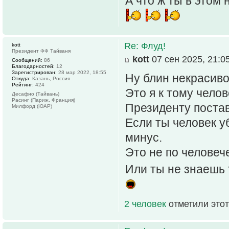
А что ж ты в этом 
Re: Флуд!
kott
Президент ФФ Тайваня
kott
07 сен 2025, 21:0
Сообщений:
86
Благодарностей:
12
Зарегистрирован:
28 мар 2022, 18:55
Ну блин некрасиво
Откуда:
Казань, Россия
Рейтинг:
424
Это я к тому чело
Десафио (Тайвань)
Расинг (Париж, Франция)
Президенту постав
Милфорд (ЮАР)
Если ты человек у
минус.
Это не по человеч
Или ты не знаешь 
2 человек
отметили этот