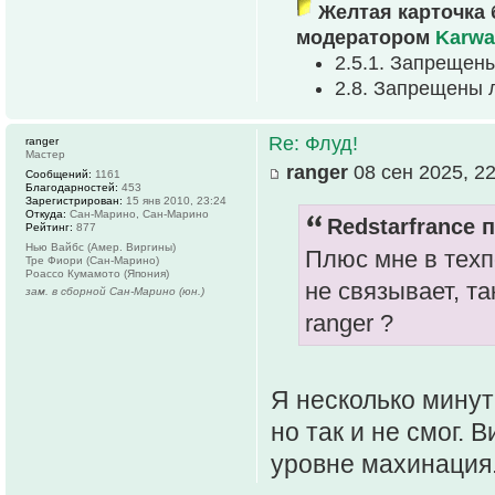
Желтая карточка 
модератором
Karwa
2.5.1. Запрещен
2.8. Запрещены 
Re: Флуд!
ranger
Мастер
ranger
08 сен 2025, 22
Сообщений:
1161
Благодарностей:
453
Зарегистрирован:
15 янв 2010, 23:24
Откуда:
Сан-Марино, Сан-Марино
Redstarfrance п
Рейтинг:
877
Нью Вайбс (Амер. Виргины)
Плюс мне в техп
Тре Фиори (Сан-Марино)
Роассо Кумамото (Япония)
не связывает, та
зам. в сборной Сан-Марино (юн.)
ranger ?
Я несколько минут
но так и не смог. 
уровне махинация