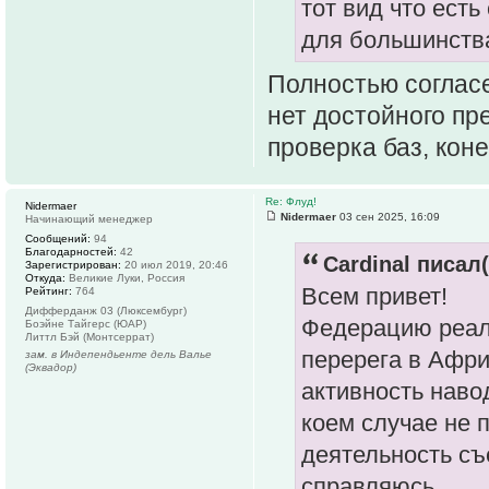
тот вид что есть
для большинства
Полностью согласе
нет достойного пре
проверка баз, кон
Re: Флуд!
Nidermaer
Nidermaer
03 сен 2025, 16:09
Начинающий менеджер
Сообщений:
94
Благодарностей:
42
Cardinal писал(
Зарегистрирован:
20 июл 2019, 20:46
Откуда:
Великие Луки, Россия
Всем привет!
Рейтинг:
764
Дифферданж 03 (Люксембург)
Федерацию реаль
Боэйне Тайгерс (ЮАР)
Литтл Бэй (Монтсеррат)
перерега в Африк
зам. в Индепендьенте дель Валье
(Эквадор)
активность наво
коем случае не 
деятельность съ
справляюсь.