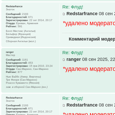
Re: Флуд!
Redstarfrance
Знаток
Redstarfrance
08 сен 
Сообщений:
2193
Благодарностей:
671
Зарегистрирован:
22 окт 2014, 20:17
*удалено модерат
Откуда:
Ереван, Армения
Рейтинг:
591
Болл Мистикс (Ангилья)
Бельфор (Франция)
Сривиджая (Индонезия)
Комментарий моде
Сборная Ангильи (мол.)
Re: Флуд!
ranger
Мастер
ranger
08 сен 2025, 22
Сообщений:
1161
Благодарностей:
453
Зарегистрирован:
15 янв 2010, 23:24
*удалено модерат
Откуда:
Сан-Марино, Сан-Марино
Рейтинг:
877
Нью Вайбс (Амер. Виргины)
Тре Фиори (Сан-Марино)
Роассо Кумамото (Япония)
зам. в сборной Сан-Марино (юн.)
Re: Флуд!
Redstarfrance
Знаток
Redstarfrance
08 сен 
Сообщений:
2193
Благодарностей:
671
Зарегистрирован:
22 окт 2014, 20:17
*удалено модерат
Откуда:
Ереван, Армения