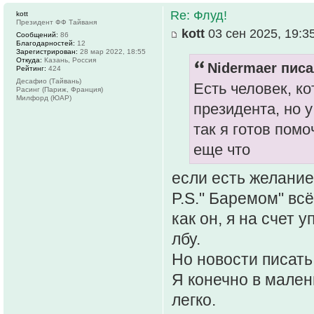
Re: Флуд!
kott
Президент ФФ Тайваня
kott
03 сен 2025, 19:3
Сообщений:
86
Благодарностей:
12
Зарегистрирован:
28 мар 2022, 18:55
Откуда:
Казань, Россия
Nidermaer писа
Рейтинг:
424
Десафио (Тайвань)
Есть человек, к
Расинг (Париж, Франция)
Милфорд (ЮАР)
президента, но 
так я готов помо
еще что
если есть желание
P.S." Баремом" всё
как он, я на счет
лбу.
Но новости писать
Я конечно в мален
легко.