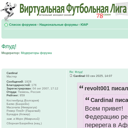
Список форумов
‹
Национальные форумы
‹
ЮАР
Флуд!
Модератор:
Модераторы форума
Re: Флуд!
Cardinal
Cardinal
03 сен 2025, 14:07
Мастер
Сообщений:
1928
Благодарностей:
176
revolt001 писал
Зарегистрирован:
04 окт 2007, 17:12
Откуда:
Тюмень, Россия
Рейтинг:
959
Cardinal писа
Костинброд (Болгария)
Бапко (Бахрейн)
Всем привет!
Масачапа (Никарагуа)
Ривер Плейт (Парагвай)
Бухадра (Алжир)
Федерацию реа
зам. в Морн (Маврикий)
перерега в Афр
Сборная Бахрейна (нац.)