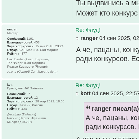
Ты выдвинись а м
Может кто конкурс
Re: Флуд!
ranger
Мастер
ranger
04 сен 2025, 02
Сообщений:
1161
Благодарностей:
453
Зарегистрирован:
15 янв 2010, 23:24
А че, пацаны, кон
Откуда:
Сан-Марино, Сан-Марино
Рейтинг:
877
ради конкурсов. Е
Нью Вайбс (Амер. Виргины)
Тре Фиори (Сан-Марино)
Роассо Кумамото (Япония)
зам. в сборной Сан-Марино (юн.)
Re: Флуд!
kott
Президент ФФ Тайваня
kott
04 сен 2025, 22:5
Сообщений:
86
Благодарностей:
12
Зарегистрирован:
28 мар 2022, 18:55
Откуда:
Казань, Россия
ranger писал(а)
Рейтинг:
424
Десафио (Тайвань)
А че, пацаны, к
Расинг (Париж, Франция)
Милфорд (ЮАР)
ради конкурсов.