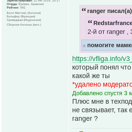
Зарегистрирован:
22 окт 2014, 20:17
Откуда:
Ереван, Армения
Рейтинг:
591
ranger писал(а)
Болл Мистикс (Ангилья)
Бельфор (Франция)
Сривиджая (Индонезия)
Redstarfrance
Сборная Ангильи (мол.)
2-й от ranger ,
помогите мамк
https://vfliga.info
который понял что 
какой же ты
*удалено модерат
Добавлено спустя 3 м
Плюс мне в техпод
не связывает, так 
ranger ?