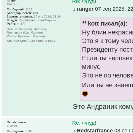
Re: Флуд!
ranger
Мастер
ranger
07 сен 2025, 22
Сообщений:
1161
Благодарностей:
453
Зарегистрирован:
15 янв 2010, 23:24
Откуда:
Сан-Марино, Сан-Марино
kott писал(а):
Рейтинг:
877
Нью Вайбс (Амер. Виргины)
Ну блин некраси
Тре Фиори (Сан-Марино)
Роассо Кумамото (Япония)
Это я к тому че
зам. в сборной Сан-Марино (юн.)
Президенту пост
Если ты человек
минус.
Это не по челове
Или ты не знаеш
Это Андраник кому
Re: Флуд!
Redstarfrance
Знаток
Redstarfrance
08 сен 
Сообщений:
2193