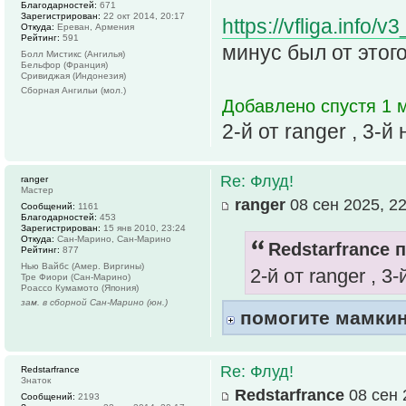
Благодарностей:
671
Зарегистрирован:
22 окт 2014, 20:17
https://vfliga.info
Откуда:
Ереван, Армения
Рейтинг:
591
минус был от этог
Болл Мистикс (Ангилья)
Бельфор (Франция)
Сривиджая (Индонезия)
Сборная Ангильи (мол.)
Добавлено спустя 1 м
2-й от ranger , 3-й
Re: Флуд!
ranger
Мастер
ranger
08 сен 2025, 22
Сообщений:
1161
Благодарностей:
453
Зарегистрирован:
15 янв 2010, 23:24
Откуда:
Сан-Марино, Сан-Марино
Redstarfrance п
Рейтинг:
877
Нью Вайбс (Амер. Виргины)
2-й от ranger , 3
Тре Фиори (Сан-Марино)
Роассо Кумамото (Япония)
зам. в сборной Сан-Марино (юн.)
помогите мамки
Re: Флуд!
Redstarfrance
Знаток
Redstarfrance
08 сен 
Сообщений:
2193