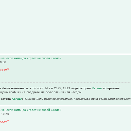
зию, если команда играет не своей школой
10:38
ором*
а была показана за этот пост
14 авг 2025, 11:21
модератором
Karwar
по причине:
рещены сообщения, содержащие оскоpбления или наезды.
ератора
Karwar
:
Пишите ники игроков аккуратно. Коверканье ника считается оскорблен
зию, если команда играет не своей школой
, 10:56
ором*