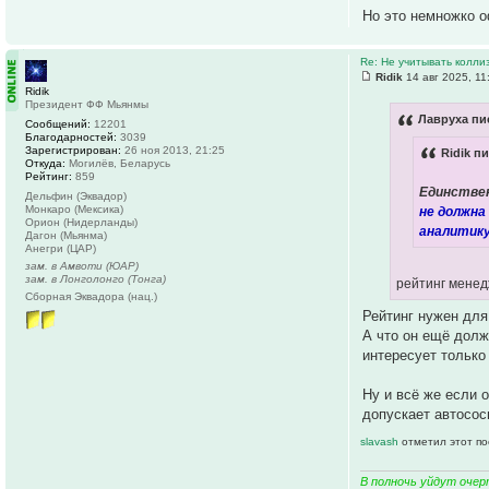
Но это немножко о
Re: Не учитывать колли
Ridik
14 авг 2025, 11
Ridik
Президент ФФ Мьянмы
Лавруха пи
Сообщений:
12201
Благодарностей:
3039
Зарегистрирован:
26 ноя 2013, 21:25
Ridik пи
Откуда:
Могилёв, Беларусь
Рейтинг:
859
Единствен
Дельфин (Эквадор)
Монкаро (Мексика)
не должна
Орион (Нидерланды)
аналитику
Дагон (Мьянма)
Анегри (ЦАР)
зам. в Амвоти (ЮАР)
зам. в Лонголонго (Тонга)
рейтинг менед
Сборная Эквадора (нац.)
Рейтинг нужен для
А что он ещё долж
интересует только
Ну и всё же если о
допускает автосос
slavash
отметил этот по
В полночь уйдут очер