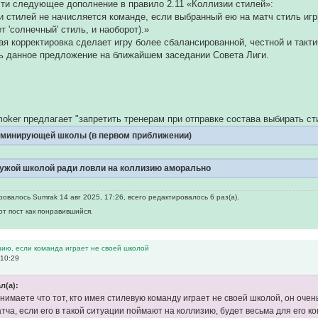
ти следующее дополнение в правило 2.11 «Коллизии стилей»:
и стилей не начисляется команде, если выбранный ею на матч стиль игры
 'солнечный' стиль, и наоборот).»
ая корректировка сделает игру более сбалансированной, честной и такти
ь данное предложение на ближайшем заседании Совета Лиги.
moker предлагает "запретить тренерам при отправке состава выбирать с
минирующей школы (в первом приближении)
ужой школой ради ловли на коллизию аморально
овалось Sumrak 14 авг 2025, 17:26, всего редактировалось 6 раз(а).
от пост как понравившийся.
зию, если команда играет не своей школой
 10:29
л(а):
онимаете что тот, кто имея стилевую команду играет не своей школой, он очен
атча, если его в такой ситуации поймают на коллизию, будет весьма для его 