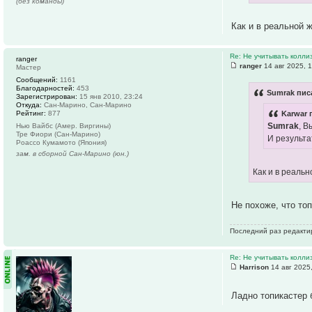
(без команды)
Как и в реальной 
Re: Не учитывать колли
ranger
ranger
14 авг 2025, 
Мастер
Сообщений:
1161
Благодарностей:
453
Sumrak писа
Зарегистрирован:
15 янв 2010, 23:24
Откуда:
Сан-Марино, Сан-Марино
Рейтинг:
877
Karwar 
Sumrak
, В
Нью Вайбс (Амер. Виргины)
Тре Фиори (Сан-Марино)
И результа
Роассо Кумамото (Япония)
зам. в сборной Сан-Марино (юн.)
Как и в реаль
Не похоже, что топ
Последний раз редактир
Re: Не учитывать колли
Harrison
14 авг 2025
Ладно топикастер 