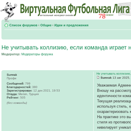
Список форумов
‹
Общие
‹
Идеи и предложения
Не учитывать коллизию, если команда играет 
Модератор:
Модераторы форума
Не учитывать коллизию,
Sumrak
Sumrak
13 авг 2025,
Профи
Сообщений:
799
Уважаемая Админи
Благодарностей:
380
Вношу на рассмотр
Зарегистрирован:
12 дек 2021, 19:53
Откуда:
Mersin, Турция
идентичности кома
Рейтинг:
505
Текущая реализаци
(без команды)
используя стиль, 
охарактеризовать 
На практике это в
стиля из противоп
нивелирует уникал