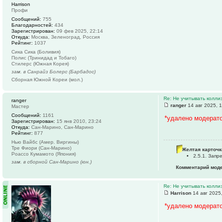
Harrison
Профи
Сообщений:
755
Благодарностей:
434
Зарегистрирован:
09 фев 2025, 22:14
Откуда:
Москва, Зеленоград, Россия
Рейтинг:
1037
Сика Сика (Боливия)
Полис (Тринидад и Тобаго)
Стилерс (Южная Корея)
зам. в Санрайз Болерс (Барбадос)
Сборная Южной Кореи (мол.)
Re: Не учитывать колли
ranger
ranger
14 авг 2025, 
Мастер
Сообщений:
1161
*удалено модерат
Зарегистрирован:
15 янв 2010, 23:24
Откуда:
Сан-Марино, Сан-Марино
Рейтинг:
877
Нью Вайбс (Амер. Виргины)
Тре Фиори (Сан-Марино)
Желтая карточк
Роассо Кумамото (Япония)
2.5.1. Зап
зам. в сборной Сан-Марино (юн.)
Комментарий мод
Re: Не учитывать колли
Harrison
14 авг 2025
*удалено модерат