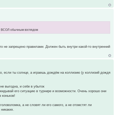
 и ВСОЛ обычным взглядом
 это не запрещено правилами. Должен быть внутри какой-то внутренний
то, если ты солнце, а играешь дождём на коллизию (у коллизий дождя
 не выгодна, и себе в убыток
рикидывай его ситуацию в турнире и возможности. Очень хорошо они
з коньков!
 головоломка, а не словят ли его самого, а не отомстят ли
 никаких.