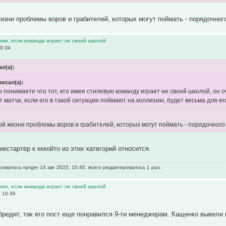
жизни проблемы воров и грабителей, которых могут поймать - порядочно
зию, если команда играет не своей школой
10:34
л(а):
писал(а):
ы понимаете что тот, кто имея стилевую команду играет не своей школой, он 
т матча, если его в такой ситуации поймают на коллизию, будет весьма для е
ной жизни проблемы воров и грабителей, которых могут поймать - порядочного
икстартер к кккойто из этих категорий относится.
овалось ranger 14 авг 2025, 10:40, всего редактировалось 1 раз.
зию, если команда играет не своей школой
, 10:36
бредит, так его пост еще понравился 9-ти менеджерам. Кащенко вывели