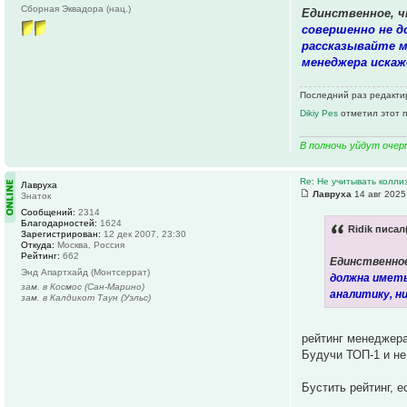
Сборная Эквадора (нац.)
Единственное, ч
совершенно не д
рассказывайте м
менеджера искаж
Последний раз редактиро
Dikiy Pes
отметил этот 
В полночь уйдут очер
Re: Не учитывать колли
Лавруха
Лавруха
14 авг 2025
Знаток
Сообщений:
2314
Благодарностей:
1624
Ridik писал
Зарегистрирован:
12 дек 2007, 23:30
Откуда:
Москва, Россия
Рейтинг:
662
Единственное
Энд Апартхайд (Монтсеррат)
должна иметь
зам. в Космос (Сан-Марино)
аналитику, н
зам. в Калдикот Таун (Уэльс)
рейтинг менеджера
Будучи ТОП-1 и не
Бустить рейтинг, е