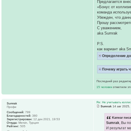
Предлагается внес
«Бонус от коллизи
команда использует
Убежден, что данн
Прошу рассмотрет
С уважением,
aka Sumrak
P.S.
как вариант aka S
Определение до
Почему играть ч
Последний раз редактир
15 человек
отметили эт
Re: Не учитывать колли
Sumrak
Sumrak
14 авг 2025,
Профи
Сообщений:
799
Благодарностей:
380
Karwar писа
Зарегистрирован:
12 дек 2021, 19:53
Sumrak
, Вы п
Откуда:
Mersin, Турция
Рейтинг:
505
И результат м