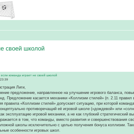
не своей школой
 если команда играет не своей школой
 23:39
страция Лиги,
ение предложение, направленное на улучшение игрового баланса, повы
нд. Предложение касается механики «Коллизии стилей» (п. 2.11 правил 
я правила «Коллизии стилей» допускает ситуацию, при которой команд
концептуально противоречащий её игровой школе («дождевой» или «солн
как эксплуатацию игровой механики, а не как глубокий стратегический вы
ыражается в том, что команды, вместо развития и совершенствования с
оложной школы исключительно с целью получения бонуса коллизии. Так
ьные особенности игровых школ.