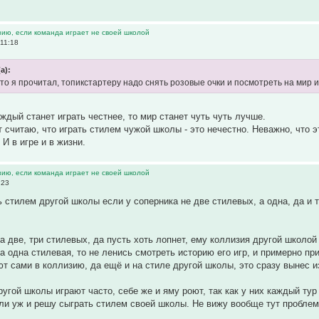
зию, если команда играет не своей школой
 11:18
а):
что я прочитал, топикстартеру надо снять розовые очки и посмотреть на мир
аждый станет играть честнее, то мир станет чуть чуть лучше.
от считаю, что играть стилем чужой школы - это нечестно. Неважно, что
 И в игре и в жизни.
зию, если команда играет не своей школой
:23
ь стилем другой школы если у соперника не две стилевых, а одна, да и 
а две, три стилевых, да пусть хоть лопнет, ему коллизия другой школой
ка одна стилевая, то не ленись смотреть историю его игр, и примерно п
ют сами в коллизию, да ещё и на стиле другой школы, это сразу вынес и
ругой школы играют часто, себе же и яму роют, так как у них каждый тур
ли уж и решу сыграть стилем своей школы. Не вижу вообще тут проблем