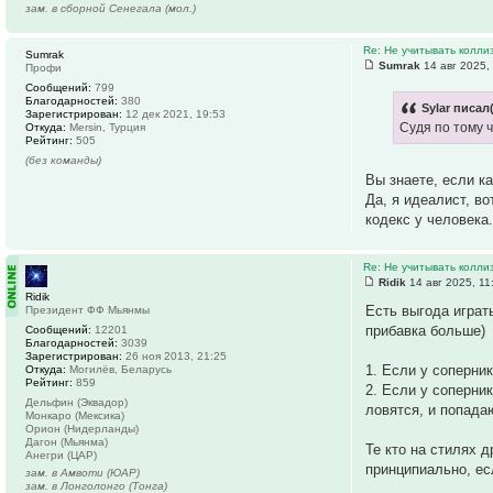
зам. в сборной Сенегала (мол.)
Re: Не учитывать колли
Sumrak
Sumrak
14 авг 2025,
Профи
Сообщений:
799
Благодарностей:
380
Sylar писал(
Зарегистрирован:
12 дек 2021, 19:53
Судя по тому 
Откуда:
Mersin, Турция
Рейтинг:
505
(без команды)
Вы знаете, если к
Да, я идеалист, в
кодекс у человека.
Re: Не учитывать колли
Ridik
14 авг 2025, 11
Ridik
Есть выгода играт
Президент ФФ Мьянмы
прибавка больше)
Сообщений:
12201
Благодарностей:
3039
Зарегистрирован:
26 ноя 2013, 21:25
1. Если у соперник
Откуда:
Могилёв, Беларусь
Рейтинг:
859
2. Если у соперни
Дельфин (Эквадор)
ловятся, и попада
Монкаро (Мексика)
Орион (Нидерланды)
Дагон (Мьянма)
Те кто на стилях д
Анегри (ЦАР)
принципиально, ес
зам. в Амвоти (ЮАР)
зам. в Лонголонго (Тонга)