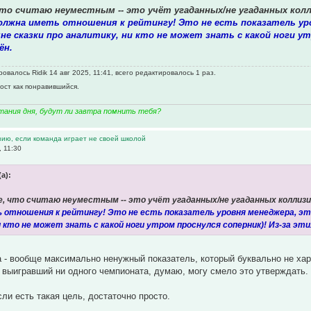
то считаю неуместным -- это учёт угаданных/не угаданных колл
олжна иметь отношения к рейтингу! Это не есть показатель ур
не сказки про аналитику, ни кто не может знать с какой ноги ут
ён.
валось Ridik 14 авг 2025, 11:41, всего редактировалось 1 раз.
пост как понравившийся.
тания дня, будут ли завтра помнить тебя?
зию, если команда играет не своей школой
, 11:30
(а):
, что считаю неуместным -- это учёт угаданных/не угаданных коллизи
 отношения к рейтингу! Это не есть показатель уровня менеджера, эт
и кто не может знать с какой ноги утром проснулся соперник)! Из-за эт
 - вообще максимально ненужный показатель, который буквально не хар
 выигравший ни одного чемпионата, думаю, могу смело это утверждать.
сли есть такая цель, достаточно просто.