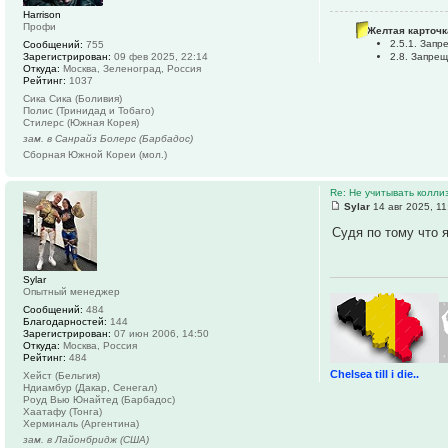
Harrison
Профи
Желтая карточк
2.5.1. Зап
Сообщений:
755
Зарегистрирован:
09 фев 2025, 22:14
2.8. Запре
Откуда:
Москва, Зеленоград, Россия
Рейтинг:
1037
Сика Сика (Боливия)
Полис (Тринидад и Тобаго)
Стилерс (Южная Корея)
зам. в Санрайз Болерс (Барбадос)
Сборная Южной Кореи (мол.)
Re: Не учитывать колли
Sylar
14 авг 2025, 11
Судя по тому что 
Sylar
Опытный менеджер
Сообщений:
484
Благодарностей:
144
Зарегистрирован:
07 июн 2006, 14:50
Откуда:
Москва, Россия
Рейтинг:
484
Chelsea till i die..
Хейст (Бельгия)
Ндиамбур (Дакар, Сенегал)
Роуд Вью Юнайтед (Барбадос)
Хаатафу (Тонга)
Херминаль (Аргентина)
зам. в Лайонбридж (США)