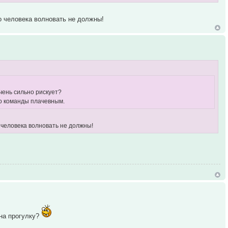
го человека волновать не должны!
очень сильно рискует?
го команды плачевным.
 человека волновать не должны!
 на прогулку?