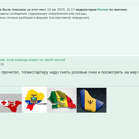
а была показана за этот пост
14 авг 2025, 11:17
модератором
Karwar
по причине:
рещены сообщения, содержащие оскоpбления или наезды.
щены личные разборки в форуме (неспортивное поведение).
зию, если команда играет не своей школой
:11
я прочитал, топикстартеру надо снять розовые очки и посмотреть на м