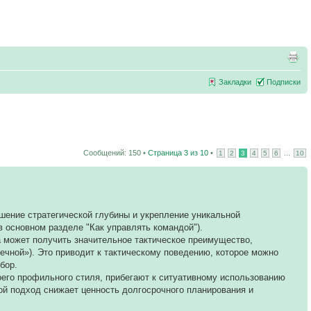
Закладки
Подписки
Сообщений: 150 •
Страница
3
из
10
•
...
1
2
3
4
5
6
10
шение стратегической глубины и укрепление уникальной
в основном разделе "Как управлять командой").
а может получить значительное тактическое преимущество,
ечной»). Это приводит к тактическому поведению, которое можно
бор.
воего профильного стиля, прибегают к ситуативному использованию
ой подход снижает ценность долгосрочного планирования и