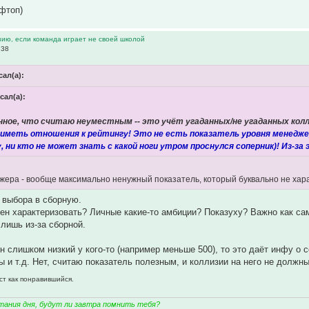
фтоп)
зию, если команда играет не своей школой
:38
сал(а):
сал(а):
ное, что считаю неуместным -- это учёт угаданных/не угаданных колл
 иметь отношения к рейтингу! Это не есть показатель уровня менедже
, ни кто не может знать с какой ноги утром проснулся соперник)! Из-за
жера - вообще максимально ненужный показатель, который буквально не хара
 выбора в сборную.
ен характеризовать? Личные какие-то амбиции? Показуху? Важно как сам
 лишь из-за сборной.
н слишком низкий у кого-то (например меньше 500), то это даёт инфу о со
ы и т.д. Нет, считаю показатель полезным, и коллизии на него не должн
ст как понравившийся.
тания дня, будут ли завтра помнить тебя?