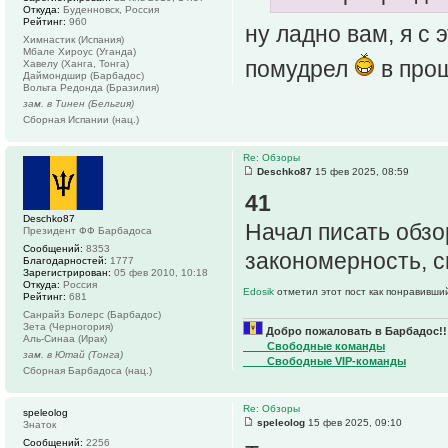
Откуда:
Буденновск, Россия
Рейтинг:
960
ну ладно вам, я с 
Химнастик (Испания)
Мбале Хироус (Уганда)
помудрел
в прош
Хавелу (Ханга, Тонга)
Даймондшир (Барбадос)
Вольта Редонда (Бразилия)
зам. в Тинен (Бельгия)
Сборная Испании (нац.)
Re: Обзоры
Deschko87
15 фев 2025, 08:59
41
Deschko87
Начал писать обзо
Президент ФФ Барбадоса
Сообщений:
8353
закономерность, с
Благодарностей:
1777
Зарегистрирован:
05 фев 2010, 10:18
Откуда:
Россия
Edosik
отметил этот пост как понравивши
Рейтинг:
681
Санрайз Болерс (Барбадос)
Зета (Черногория)
Добро пожаловать в Барбадос!!
Аль-Синаа (Ирак)
____Свободные команды
зам. в Ютай (Тонга)
____Свободные VIP-команды
Сборная Барбадоса (нац.)
Re: Обзоры
speleolog
speleolog
15 фев 2025, 09:10
Знаток
Сообщений:
2256