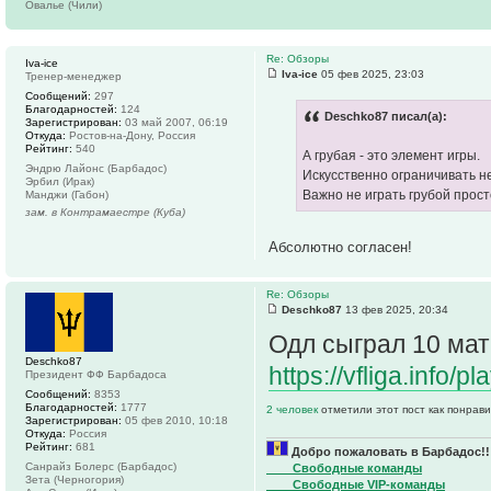
Овалье (Чили)
Re: Обзоры
Iva-ice
Iva-ice
05 фев 2025, 23:03
Тренер-менеджер
Сообщений:
297
Благодарностей:
124
Deschko87 писал(а):
Зарегистрирован:
03 май 2007, 06:19
Откуда:
Ростов-на-Дону, Россия
Рейтинг:
540
А грубая - это элемент игры.
Эндрю Лайонс (Барбадос)
Искусственно ограничивать не
Эрбил (Ирак)
Важно не играть грубой прост
Манджи (Габон)
зам. в Контрамаестре (Куба)
Абсолютно согласен!
Re: Обзоры
Deschko87
13 фев 2025, 20:34
Одл сыграл 10 мат
Deschko87
https://vfliga.info/p
Президент ФФ Барбадоса
Сообщений:
8353
Благодарностей:
1777
2 человек
отметили этот пост как понрав
Зарегистрирован:
05 фев 2010, 10:18
Откуда:
Россия
Рейтинг:
681
Добро пожаловать в Барбадос!!
Санрайз Болерс (Барбадос)
____Свободные команды
Зета (Черногория)
____Свободные VIP-команды