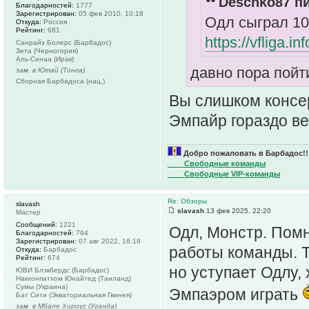
Deschko87 пи
Благодарностей:
1777
Зарегистрирован:
05 фев 2010, 10:18
Одл сыграл 10
Откуда:
Россия
Рейтинг:
681
https://vfliga.in
Санрайз Болерс (Барбадос)
Зета (Черногория)
Аль-Синаа (Ирак)
давно пора пойт
зам. в Ютай (Тонга)
Сборная Барбадоса (нац.)
Вы слишком консе
Эмпайр гораздо в
Добро пожаловать в Барбадос!!
____Свободные команды
____Свободные VIP-команды
Re: Обзоры
slavash
slavash
13 фев 2025, 22:20
Мастер
Сообщений:
1221
Одл, Монстр. Помн
Благодарностей:
794
Зарегистрирован:
07 авг 2022, 16:18
работы команды. Т
Откуда:
Барбадос
Рейтинг:
674
но уступает Одлу,
ЮВИ Блэкбердс (Барбадос)
Накхонпатхом Юнайтед (Таиланд)
Сумы (Украина)
Эмпаэром играть
Бат Сити (Экваториальная Гвинея)
зам. в Мбале Хироус (Уганда)