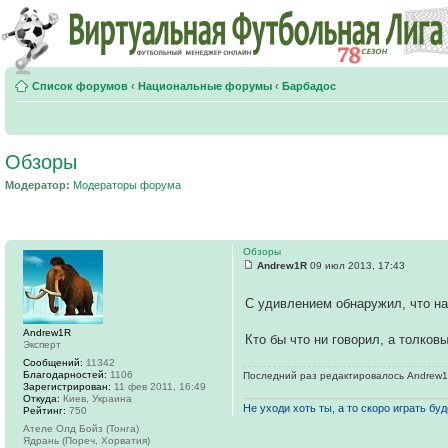
Список форумов
‹
Национальные форумы
‹
Барбадос
Обзоры
Модератор:
Модераторы форума
Обзоры
Andrew1R
09 июл 2013, 17:43
С удивлением обнаружил, что на
Andrew1R
Кто бы что ни говорил, а толков
Эксперт
Сообщений:
11342
Благодарностей:
1106
Последний раз редактировалось Andrew1R 
Зарегистрирован:
11 фев 2011, 16:49
Откуда:
Киев, Украина
Не уходи хоть ты, а то скоро играть буде
Рейтинг:
750
Ателе Олд Бойз (Тонга)
Ядрань (Пореч, Хорватия)