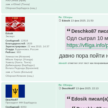
Аль-Синаа (Ирак)
зам. в Ютай (Тонга)
Сборная Барбадоса (нац.)
Re: Обзоры
Edosik
13 фев 2025, 21:53
Deschko87 писа
Edosik
Эксперт
Одл сыграл 10 м
Сообщений:
12818
Благодарностей:
1826
https://vfliga.info
Зарегистрирован:
22 янв 2010, 14:37
Откуда:
Буденновск, Россия
Рейтинг:
960
давно пора пойти
Химнастик (Испания)
Мбале Хироус (Уганда)
Хавелу (Ханга, Тонга)
slavash
отметил этот пост как понравивши
Даймондшир (Барбадос)
Вольта Редонда (Бразилия)
зам. в Тинен (Бельгия)
Сборная Испании (нац.)
Re: Обзоры
Deschko87
13 фев 2025, 22:13
Edosik писал(а)
Deschko87
Президент ФФ Барбадоса
Сообщений:
8353