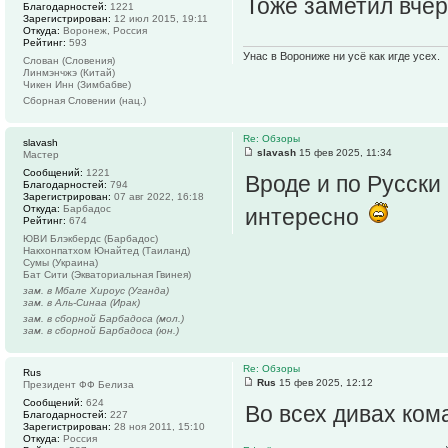
Тоже заметил вчер
Благодарностей:
1221
Зарегистрирован:
12 июл 2015, 19:11
Откуда:
Воронеж, Россия
Рейтинг:
593
Унас в Ворониже ни усё как игде усех.
Слован (Словения)
Линмэнчжэ (Китай)
Чикен Инн (Зимбабве)
Сборная Словении (нац.)
Re: Обзоры
slavash
slavash
15 фев 2025, 11:34
Мастер
Сообщений:
1221
Вроде и по Русски 
Благодарностей:
794
Зарегистрирован:
07 авг 2022, 16:18
Откуда:
Барбадос
интересно
Рейтинг:
674
ЮВИ Блэкбердс (Барбадос)
Накхонпатхом Юнайтед (Таиланд)
Сумы (Украина)
Бат Сити (Экваториальная Гвинея)
зам. в Мбале Хироус (Уганда)
зам. в Аль-Синаа (Ирак)
зам. в сборной Барбадоса (мол.)
зам. в сборной Барбадоса (юн.)
Re: Обзоры
Rus
Rus
15 фев 2025, 12:12
Президент ФФ Белиза
Сообщений:
624
Во всех дивах ком
Благодарностей:
227
Зарегистрирован:
28 ноя 2011, 15:10
Откуда:
Россия