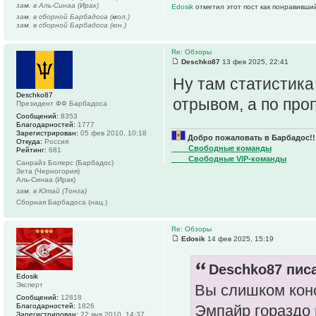
зам. в Аль-Синаа (Ирак)
Edosik
отметил этот пост как понравивши
зам. в сборной Барбадоса (мол.)
зам. в сборной Барбадоса (юн.)
Re: Обзоры
Deschko87
13 фев 2025, 22:41
Ну там статистика
Deschko87
отрывом, а по пр
Президент ФФ Барбадоса
Сообщений:
8353
Благодарностей:
1777
Зарегистрирован:
05 фев 2010, 10:18
Добро пожаловать в Барбадос!!
Откуда:
Россия
____Свободные команды
Рейтинг:
681
____Свободные VIP-команды
Санрайз Болерс (Барбадос)
Зета (Черногория)
Аль-Синаа (Ирак)
зам. в Ютай (Тонга)
Сборная Барбадоса (нац.)
Re: Обзоры
Edosik
14 фев 2025, 15:19
Deschko87 писа
Edosik
Эксперт
Вы слишком кон
Сообщений:
12818
Благодарностей:
1826
Эмпайр гораздо
Зарегистрирован:
22 янв 2010, 14:37