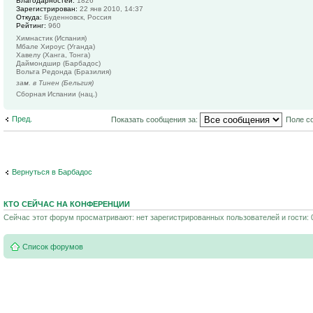
Благодарностей:
1826
Зарегистрирован:
22 янв 2010, 14:37
Откуда:
Буденновск, Россия
Рейтинг:
960
Химнастик (Испания)
Мбале Хироус (Уганда)
Хавелу (Ханга, Тонга)
Даймондшир (Барбадос)
Вольта Редонда (Бразилия)
зам. в Тинен (Бельгия)
Сборная Испании (нац.)
Пред.
Показать сообщения за:
Поле с
Вернуться в Барбадос
КТО СЕЙЧАС НА КОНФЕРЕНЦИИ
Сейчас этот форум просматривают: нет зарегистрированных пользователей и гости: 
Список форумов