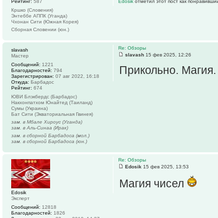
Рейтинг:
587
Edosik
отметил этот пост как понравивши
Кршко (Словения)
Энтеббе АППК (Уганда)
Чхонан Сити (Южная Корея)
Сборная Словении (юн.)
Re: Обзоры
slavash
slavash
15 фев 2025, 12:26
Мастер
Сообщений:
1221
Прикольно. Магия.
Благодарностей:
794
Зарегистрирован:
07 авг 2022, 16:18
Откуда:
Барбадос
Рейтинг:
674
ЮВИ Блэкбердс (Барбадос)
Накхонпатхом Юнайтед (Таиланд)
Сумы (Украина)
Бат Сити (Экваториальная Гвинея)
зам. в Мбале Хироус (Уганда)
зам. в Аль-Синаа (Ирак)
зам. в сборной Барбадоса (мол.)
зам. в сборной Барбадоса (юн.)
Re: Обзоры
Edosik
15 фев 2025, 13:53
Магия чисел
Edosik
Эксперт
Сообщений:
12818
Благодарностей:
1826