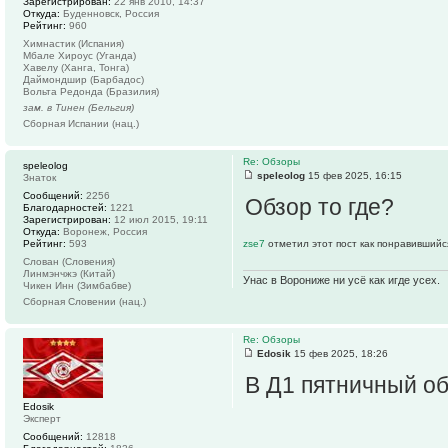
Зарегистрирован:
22 янв 2010, 14:37
Откуда:
Буденновск, Россия
Рейтинг:
960
Химнастик (Испания)
Мбале Хироус (Уганда)
Хавелу (Ханга, Тонга)
Даймондшир (Барбадос)
Вольта Редонда (Бразилия)
зам. в Тинен (Бельгия)
Сборная Испании (нац.)
Re: Обзоры
speleolog
speleolog
15 фев 2025, 16:15
Знаток
Сообщений:
2256
Обзор то где?
Благодарностей:
1221
Зарегистрирован:
12 июл 2015, 19:11
Откуда:
Воронеж, Россия
Рейтинг:
593
zse7
отметил этот пост как понравившийс
Слован (Словения)
Линмэнчжэ (Китай)
Унас в Ворониже ни усё как игде усех.
Чикен Инн (Зимбабве)
Сборная Словении (нац.)
Re: Обзоры
Edosik
15 фев 2025, 18:26
В Д1 пятничный о
Edosik
Эксперт
Сообщений:
12818