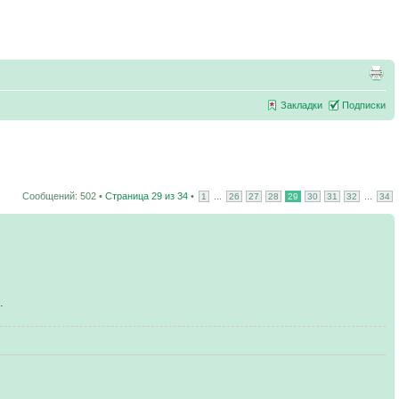
Закладки
Подписки
Сообщений: 502 •
Страница
29
из
34
•
...
...
1
26
27
28
29
30
31
32
34
.