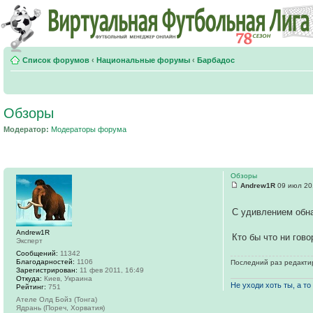
Список форумов
‹
Национальные форумы
‹
Барбадос
Обзоры
Модератор:
Модераторы форума
Обзоры
Andrew1R
09 июл 20
С удивлением обна
Andrew1R
Кто бы что ни гов
Эксперт
Сообщений:
11342
Благодарностей:
1106
Последний раз редактир
Зарегистрирован:
11 фев 2011, 16:49
Откуда:
Киев, Украина
Не уходи хоть ты, а то 
Рейтинг:
751
Ателе Олд Бойз (Тонга)
Ядрань (Пореч, Хорватия)