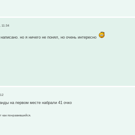
 11:34
 написано. но я ничего не понял, но очень интересно
:12
анды на первом месте набрали 41 очко
т как понравившийся.