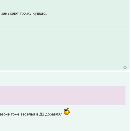
м замыкают тройку худших.
езоне тоже веселья в Д1 добавлял