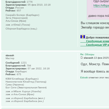
Одл сыграл
Благодарностей:
1776
Зарегистрирован:
05 фев 2010, 10:18
https://vfli
Откуда:
Россия
Рейтинг:
657
Санрайз Болерс (Барбадос)
давно пора по
Зета (Черногория)
Аль-Синаа (Ирак)
Вы слишком консе
зам. в Ютай (Тонга)
Эмпайр гораздо в
Сборная Барбадоса (нац.)
Добро пожаловат
____Свободные ком
____Свободные VIP-
Re: Обзоры
slavash
slavash
13 фев 2025
Мастер
Сообщений:
1221
Одл, Монстр. Помн
Благодарностей:
794
Зарегистрирован:
07 авг 2022, 16:18
Я вообще боюсь в
Откуда:
Барбадос
Рейтинг:
675
Edosik
отметил этот пос
ЮВИ Блэкбердс (Барбадос)
Накхонпатхом Юнайтед (Таиланд)
Сумы (Украина)
Бат Сити (Экваториальная Гвинея)
зам. в Мбале Хироус (Уганда)
зам. в Аль-Синаа (Ирак)
зам. в сборной Барбадоса (мол.)
зам. в сборной Барбадоса (юн.)