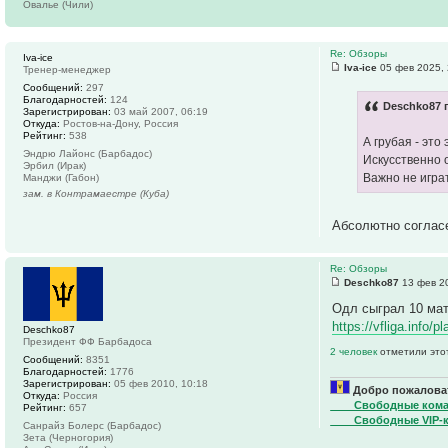
Овалье (Чили)
Re: Обзоры
Iva-ice
Iva-ice
05 фев 2025, 
Тренер-менеджер
Сообщений:
297
Благодарностей:
124
Deschko87 
Зарегистрирован:
03 май 2007, 06:19
Откуда:
Ростов-на-Дону, Россия
Рейтинг:
538
А грубая - это
Эндрю Лайонс (Барбадос)
Искусственно о
Эрбил (Ирак)
Важно не играт
Манджи (Габон)
зам. в Контрамаестре (Куба)
Абсолютно соглас
Re: Обзоры
Deschko87
13 фев 20
Одл сыграл 10 мат
https://vfliga.info/p
Deschko87
Президент ФФ Барбадоса
2 человек
отметили это
Сообщений:
8351
Благодарностей:
1776
Зарегистрирован:
05 фев 2010, 10:18
Добро пожаловат
Откуда:
Россия
____Свободные ком
Рейтинг:
657
____Свободные VIP-
Санрайз Болерс (Барбадос)
Зета (Черногория)