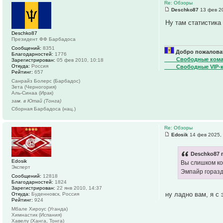
Re: Обзоры
Deschko87
13 фев 20
Ну там статистика
Deschko87
Президент ФФ Барбадоса
Сообщений:
8351
Добро пожаловат
Благодарностей:
1776
____Свободные ком
Зарегистрирован:
05 фев 2010, 10:18
Откуда:
Россия
____Свободные VIP-
Рейтинг:
657
Санрайз Болерс (Барбадос)
Зета (Черногория)
Аль-Синаа (Ирак)
зам. в Ютай (Тонга)
Сборная Барбадоса (нац.)
Re: Обзоры
Edosik
14 фев 2025,
Deschko87 
Edosik
Вы слишком к
Эксперт
Эмпайр горазд
Сообщений:
12818
Благодарностей:
1824
Зарегистрирован:
22 янв 2010, 14:37
ну ладно вам, я с
Откуда:
Буденновск, Россия
Рейтинг:
924
Мбале Хироус (Уганда)
Химнастик (Испания)
Хавелу (Ханга, Тонга)