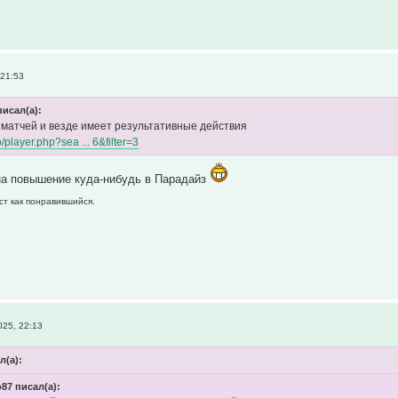
 21:53
писал(а):
 матчей и везде имеет результативные действия
fo/player.php?sea ... 6&filter=3
на повышение куда-нибудь в Парадайз
ст как понравившийся.
25, 22:13
л(а):
87 писал(а):