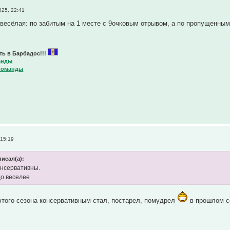
25, 22:41
 весёлая: по забитым на 1 месте с 9очковым отрывом, а по пропущенны
ь в Барбадос!!!
анды
команды
 15:19
писал(а):
онсервативны.
о веселее
 этого сезона консервативным стал, постарел, помудрел
в прошлом с