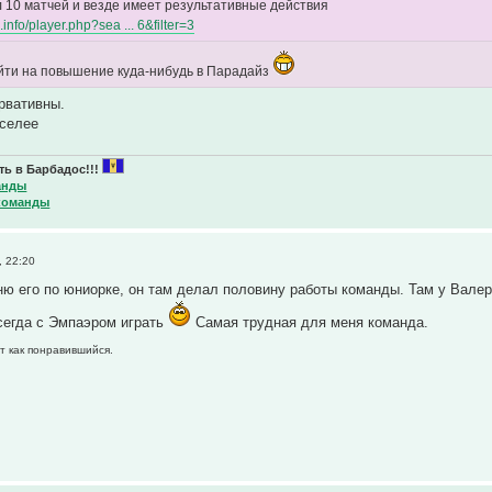
 10 матчей и везде имеет результативные действия
ga.info/player.php?sea ... 6&filter=3
йти на повышение куда-нибудь в Парадайз
рвативны.
еселее
ь в Барбадос!!!
анды
команды
, 22:20
ю его по юниорке, он там делал половину работы команды. Там у Валеры
сегда с Эмпаэром играть
Самая трудная для меня команда.
т как понравившийся.