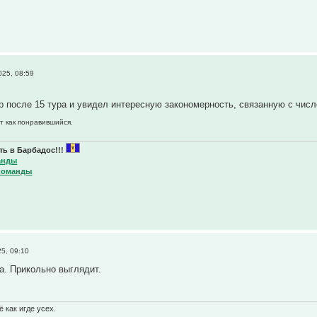
25, 08:59
р после 15 тура и увидел интересную закономерность, связанную с числ
т как понравившийся.
ь в Барбадос!!!
анды
команды
5, 09:10
а. Прикольно выглядит.
 как игде усех.