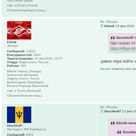
Аль-Синаа (Ирак)
зам. в Ютай (Тонга)
Сборная Барбадоса (нац.)
Re: Обзоры
Edosik
13 фев 2025,
Deschko87 
Edosik
Одл сыграл 10
Эксперт
https://vfliga.in
Сообщений:
12818
Благодарностей:
1824
Зарегистрирован:
22 янв 2010, 14:37
давно пора пойти 
Откуда:
Буденновск, Россия
Рейтинг:
924
slavash
отметил этот по
Мбале Хироус (Уганда)
Химнастик (Испания)
Хавелу (Ханга, Тонга)
Даймондшир (Барбадос)
Вольта Редонда (Бразилия)
зам. в Тинен (Бельгия)
Сборная Испании (нац.)
Re: Обзоры
Deschko87
13 фев 20
Edosik писа
Deschko87
Президент ФФ Барбадоса
Deschko
Сообщений:
8351