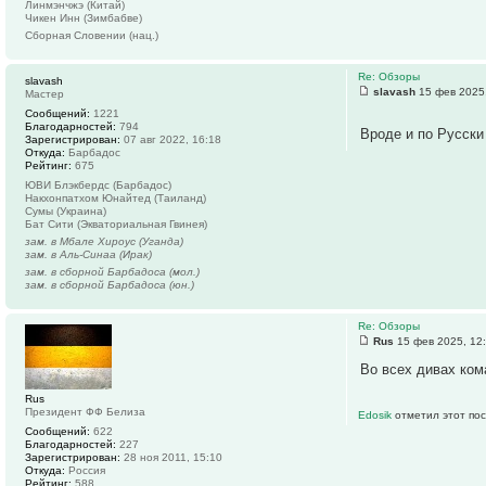
Линмэнчжэ (Китай)
Чикен Инн (Зимбабве)
Сборная Словении (нац.)
Re: Обзоры
slavash
slavash
15 фев 2025,
Мастер
Сообщений:
1221
Благодарностей:
794
Вроде и по Русски
Зарегистрирован:
07 авг 2022, 16:18
Откуда:
Барбадос
Рейтинг:
675
ЮВИ Блэкбердс (Барбадос)
Накхонпатхом Юнайтед (Таиланд)
Сумы (Украина)
Бат Сити (Экваториальная Гвинея)
зам. в Мбале Хироус (Уганда)
зам. в Аль-Синаа (Ирак)
зам. в сборной Барбадоса (мол.)
зам. в сборной Барбадоса (юн.)
Re: Обзоры
Rus
15 фев 2025, 12
Во всех дивах ком
Rus
Президент ФФ Белиза
Edosik
отметил этот пос
Сообщений:
622
Благодарностей:
227
Зарегистрирован:
28 ноя 2011, 15:10
Откуда:
Россия
Рейтинг:
588