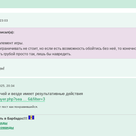
23:03
писал(а):
 элемент игры.
граничивать не стоит, но если есть возможность обойтись без неё, то конечн
ь грубой просто так, лишь бы навредить.
ен!
25, 20:34
чей и везде имеет результативные действия
layer.php?sea ... 6&filter=3
т пост как понравившийся.
ь в Барбадос!!!
анды
команды