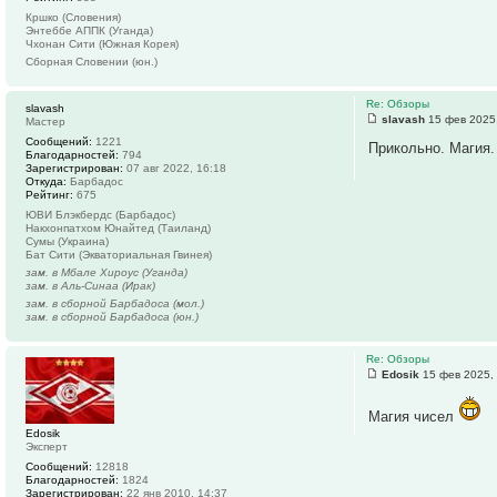
Кршко (Словения)
Энтеббе АППК (Уганда)
Чхонан Сити (Южная Корея)
Сборная Словении (юн.)
Re: Обзоры
slavash
slavash
15 фев 2025
Мастер
Сообщений:
1221
Прикольно. Магия.
Благодарностей:
794
Зарегистрирован:
07 авг 2022, 16:18
Откуда:
Барбадос
Рейтинг:
675
ЮВИ Блэкбердс (Барбадос)
Накхонпатхом Юнайтед (Таиланд)
Сумы (Украина)
Бат Сити (Экваториальная Гвинея)
зам. в Мбале Хироус (Уганда)
зам. в Аль-Синаа (Ирак)
зам. в сборной Барбадоса (мол.)
зам. в сборной Барбадоса (юн.)
Re: Обзоры
Edosik
15 фев 2025,
Магия чисел
Edosik
Эксперт
Сообщений:
12818
Благодарностей:
1824
Зарегистрирован:
22 янв 2010, 14:37