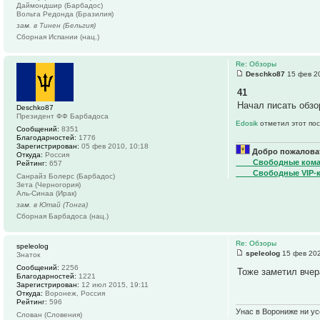
Даймондшир (Барбадос)
Вольта Редонда (Бразилия)
зам. в Тинен (Бельгия)
Сборная Испании (нац.)
Re: Обзоры
Deschko87
15 фев 20
41
Начал писать обзо
Deschko87
Президент ФФ Барбадоса
Edosik
отметил этот пос
Сообщений:
8351
Благодарностей:
1776
Зарегистрирован:
05 фев 2010, 10:18
Добро пожаловат
Откуда:
Россия
____Свободные ком
Рейтинг:
657
____Свободные VIP-
Санрайз Болерс (Барбадос)
Зета (Черногория)
Аль-Синаа (Ирак)
зам. в Ютай (Тонга)
Сборная Барбадоса (нац.)
Re: Обзоры
speleolog
speleolog
15 фев 202
Знаток
Сообщений:
2256
Тоже заметил вчер
Благодарностей:
1221
Зарегистрирован:
12 июл 2015, 19:11
Откуда:
Воронеж, Россия
Рейтинг:
596
Унас в Ворониже ни усё
Слован (Словения)