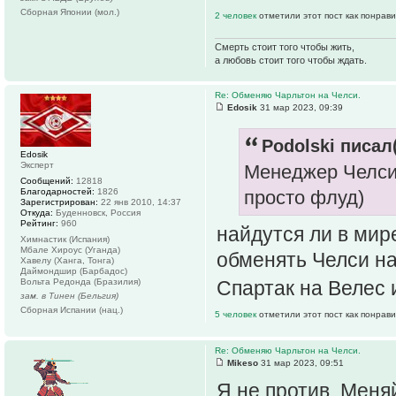
Сборная Японии (мол.)
2 человек
отметили этот пост как понрав
Смерть стоит того чтобы жить,
а любовь стоит того чтобы ждать.
Re: Обменяю Чарльтон на Челси.
Edosik
31 мар 2023, 09:39
Podolski писал(
Edosik
Эксперт
Менеджер Челси 
Сообщений:
12818
Благодарностей:
1826
просто флуд)
Зарегистрирован:
22 янв 2010, 14:37
Откуда:
Буденновск, Россия
Рейтинг:
960
найдутся ли в мир
Химнастик (Испания)
Мбале Хироус (Уганда)
обменять Челси на
Хавелу (Ханга, Тонга)
Даймондшир (Барбадос)
Спартак на Велес и
Вольта Редонда (Бразилия)
зам. в Тинен (Бельгия)
Сборная Испании (нац.)
5 человек
отметили этот пост как понрав
Re: Обменяю Чарльтон на Челси.
Mikeso
31 мар 2023, 09:51
Я не против. Меня