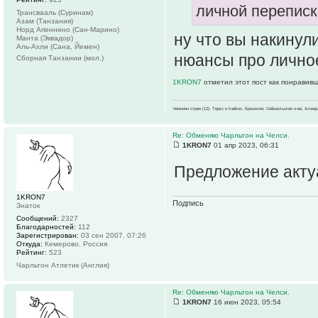
личной переписк
Трансвааль (Суринам)
Азам (Танзания)
Норд Апеннино (Сан-Марино)
ну что вы накинул
Манта (Эквадор)
Аль-Ахли (Сана, Йемен)
нюансы про личное
Сборная Танзании (мол.)
1KRON7
отметил этот пост как понравив
Чемпион стран (12): Теркс и Кайкос, Бразилия, Сейшельские о-ва, Алжир
Re: Обменяю Чарльтон на Челси.
1KRON7
01 апр 2023, 06:31
Предложение акту
1KRON7
Подпись
Знаток
Сообщений:
2327
Благодарностей:
112
Зарегистрирован:
03 сен 2007, 07:26
Откуда:
Кемерово, Россия
Рейтинг:
523
Чарльтон Атлетик (Англия)
Re: Обменяю Чарльтон на Челси.
1KRON7
16 июн 2023, 05:54