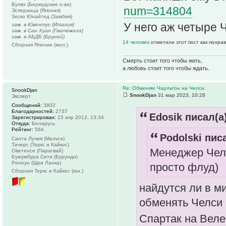
Вулвз (Бермудские о-ва)
num=314804
Эсперанца (Япония)
Зеско Юнайтед (Замбия)
У него аж четыре 
зам. в Ювентус (Италия)
зам. в Сан Хуан (Гватемала)
зам. в АБДБ (Бруней)
14 человек
отметили этот пост как понра
Сборная Японии (мол.)
Смерть стоит того чтобы жить,
а любовь стоит того чтобы ждать.
Re: Обменяю Чарльтон на Челси.
SnookDjan
SnookDjan
31 мар 2023, 10:28
Эксперт
Сообщений:
3802
Благодарностей:
2737
Edosik писал(а)
Зарегистрирован:
15 апр 2012, 13:34
Откуда:
Беларусь
Рейтинг:
564
Podolski писа
Санта Лучия (Мальта)
Тичерс (Теркс и Кайкос)
Менеджер Челси
Оветенсе (Парагвай)
Бужумбура Сити (Бурунди)
Реноун (Шри Ланка)
просто флуд)
Сборная Теркс и Кайкос (юн.)
найдутся ли в м
обменять Челси 
Спартак на Велес