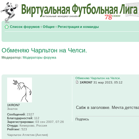
Список форумов
‹
Общие
‹
Регистрация и команды
Обменяю Чарльтон на Челси.
Модератор:
Модераторы форума
Обменяю Чарльтон на Челси.
1KRON7
31 мар 2023, 05:12
1KRON7
Сабж в заголовке. Мечта детств
Знаток
Сообщений:
2327
Благодарностей:
112
Подпись
Зарегистрирован:
03 сен 2007, 07:26
Откуда:
Кемерово, Россия
Рейтинг:
523
Чарльтон Атлетик (Англия)