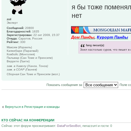
я бы тоже поменял
нет
zoil
Эксперт
Сообщений:
20800
Благодарностей:
1635
Зарегистрирован:
22 окт 2009, 15:37
Дом Панды
,
Курорт Панды
Откуда:
Саратов, Россия
Рейтинг:
330
fang писал(а):
Максим (Израиль)
Зоил настолько суров, что пишет в
Капиибари (Парагвай)
Ковбойс (Монголия)
Пальмар (Сан Томе и Принсипи)
Веррете (Гаити)
зам. в Хавелу (Ханга, Тонга)
зам. в СОАР (Гвинея)
Сборная Сан Томе и Принсипи (мол.)
Показать сообщения за:
Поле с
Вернуться в Регистрация и команды
КТО СЕЙЧАС НА КОНФЕРЕНЦИИ
Сейчас этот форум просматривают:
DataForSeoBot
, nerazzurri и гости: 0