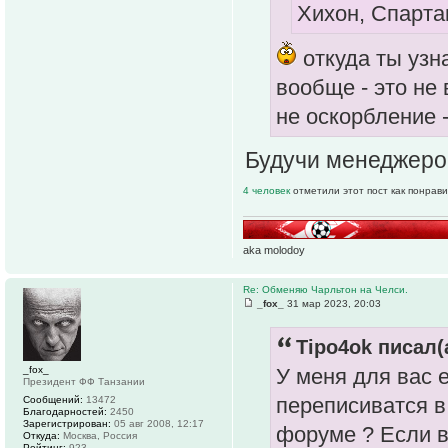
Хихон, Спартак
откуда ты узн
вообще - это не 
не оскорбление -
Будучи менеджеро
4 человек
отметили этот пост как понрав
aka molodoy
Re: Обменяю Чарльтон на Челси.
_fox_
31 мар 2023, 20:03
Tipo4ok писал(
_fox_
У меня для вас 
Президент ФФ Танзании
переписиватся в
Сообщений:
13472
Благодарностей:
2450
Зарегистрирован:
05 авг 2008, 12:17
форуме ? Если 
Откуда:
Москва, Россия
Рейтинг:
923