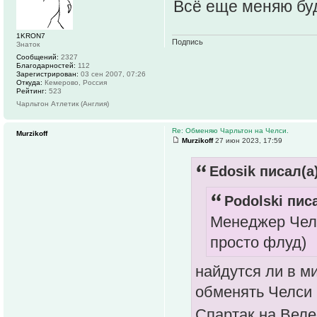
Всё еще меняю буд
1KRON7
Подпись
Знаток
Сообщений:
2327
Благодарностей:
112
Зарегистрирован:
03 сен 2007, 07:26
Откуда:
Кемерово, Россия
Рейтинг:
523
Чарльтон Атлетик (Англия)
Re: Обменяю Чарльтон на Челси.
Murzikoff
Murzikoff
27 июн 2023, 17:59
Edosik писал(а)
Podolski писа
Менеджер Челси
просто флуд)
найдутся ли в м
обменять Челси 
Спартак на Велес