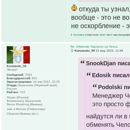
откуда ты узнал
вообще - это не во
не оскорбление - э
4 человек
отметили этот пост как понрав
Re: Обменяю Чарльтон на Челси.
Konstantin_59
31 мар 2023, 12:48
SnookDjan писа
Konstantin_59
Эксперт
Edosik писал
Сообщений:
7063
Благодарностей:
901
Зарегистрирован:
14 апр 2007, 22:25
Откуда:
Березники (Пермский край),
Podolski пи
Россия
Рейтинг:
722
Менеджер Че
Лацио (Италия)
Флуминенсе (Бразилия)
это просто 
Янгон Юнайтед (Мьянма)
зам. в Феникс (Гибралтар)
Сборная Мьянмы (юн.)
найдутся ли в
обменять Челс