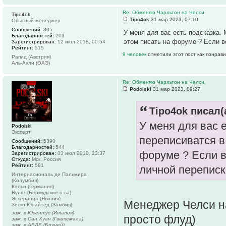
Re: Обменяю Чарльтон на Челси.
Tipo4ok
Tipo4ok
31 мар 2023, 07:10
Опытный менеджер
Сообщений:
305
У меня для вас есть подсказка.
Благодарностей:
203
этом писать на форуме ? Если в
Зарегистрирован:
12 июл 2018, 00:54
Рейтинг:
515
9 человек
отметили этот пост как понрав
Рапид (Австрия)
Аль-Ахли (ОАЭ)
Re: Обменяю Чарльтон на Челси.
Podolski
31 мар 2023, 09:27
Tipo4ok писал(
У меня для вас 
Podolski
Эксперт
переписиватся в
Сообщений:
5390
Благодарностей:
544
форуме ? Если 
Зарегистрирован:
03 июл 2010, 23:37
Откуда:
Мск, Россия
Рейтинг:
581
личной переписк
Интернасиональ де Пальмира
(Колумбия)
Кельн (Германия)
Вулвз (Бермудские о-ва)
Эсперанца (Япония)
Менеджер Челси на
Зеско Юнайтед (Замбия)
зам. в Ювентус (Италия)
просто флуд)
зам. в Сан Хуан (Гватемала)
зам. в АБДБ (Бруней)