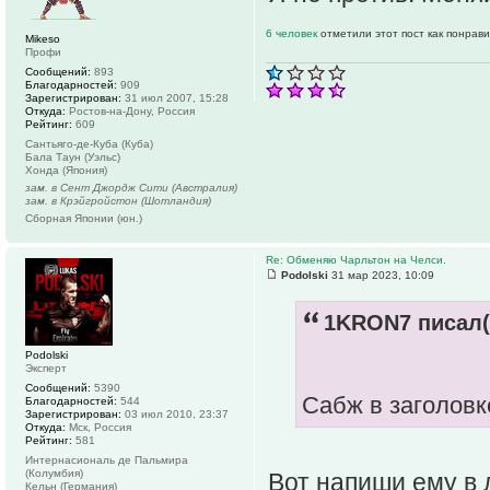
6 человек
отметили этот пост как понрав
Mikeso
Профи
Сообщений:
893
Благодарностей:
909
Зарегистрирован:
31 июл 2007, 15:28
Откуда:
Ростов-на-Дону, Россия
Рейтинг:
609
Сантьяго-де-Куба (Куба)
Бала Таун (Уэльс)
Хонда (Япония)
зам. в Сент Джордж Сити (Австралия)
зам. в Крэйгройстон (Шотландия)
Сборная Японии (юн.)
Re: Обменяю Чарльтон на Челси.
Podolski
31 мар 2023, 10:09
1KRON7 писал(
Podolski
Эксперт
Сообщений:
5390
Сабж в заголовк
Благодарностей:
544
Зарегистрирован:
03 июл 2010, 23:37
Откуда:
Мск, Россия
Рейтинг:
581
Интернасиональ де Пальмира
(Колумбия)
Вот напиши ему в
Кельн (Германия)