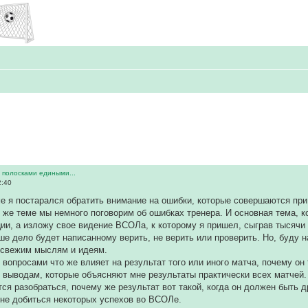
 полосками едиными...
2:40
 я постарался обратить внимание на ошибки, которые совершаются при 
 же теме мы немного поговорим об ошибках тренера. И основная тема, ко
ии, а изложу свое видение ВСОЛа, к которому я пришел, сыграв тысячи 
ше дело будет написанному верить, не верить или проверить. Но, буду
 свежим мыслям и идеям.
 вопросами что же влияет на результат того или иного матча, почему он 
к выводам, которые объясняют мне результаты практически всех матчей.
ся разобраться, почему же результат вот такой, когда он должен быть
не добиться некоторых успехов во ВСОЛе.