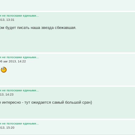
и не полосками едиными...
013, 13:31
 том будет писать наша звезда сбежавшая.
и не полосками едиными...
6 авг 2013, 14:22
о
и не полосками едиными...
13, 14:23
е интересно - тут ожидается самый большой срач)
и не полосками едиными...
013, 15:20