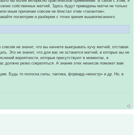
 было бы более интересно практическое применение. В связи с этим, я
 своих собственных матчей. Здесь будут приведены матчи не только
м или иным причинам совсем не блистал этим «талантом».
Давайте посмотрим и разберем с точки зрения вышеописанного.
о совсем не значит, что вы начнете выигрывать кучу матчей, отставая
ать. Это не значит, что для вас не останется матчей, в которых вы не
яснений вероятности, которые присутствуют в моментах, в
ас должно резко сократиться. А знание этих нюансов поможет вам
м. Будь то полоска силы, тактика, форвард-«монстр» и др. Но, в