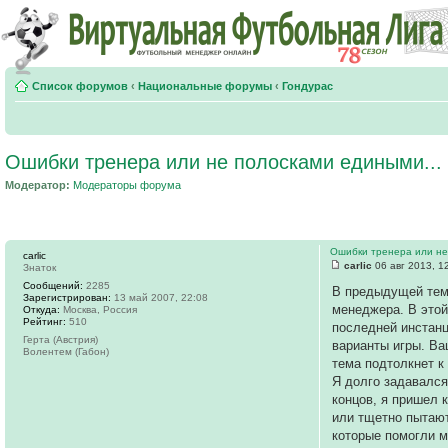
Список форумов
‹
Национальные форумы
‹
Гондурас
Ошибки тренера или не полосками едиными...
Модератор:
Модераторы форума
Ошибки тренера или не
carlic
carlic
06 авг 2013, 1
Знаток
Сообщений:
2285
В предыдущей теме
Зарегистрирован:
13 май 2007, 22:08
менеджера. В этой
Откуда:
Москва, Россия
Рейтинг:
510
последней инстанц
Герта (Австрия)
варианты игры. Ва
Волентем (Габон)
тема подтолкнет к
Я долго задавался
концов, я пришел 
или тщетно пытают
которые помогли м