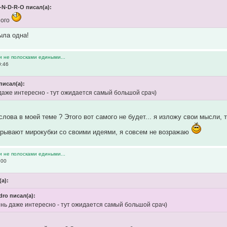
-N-D-R-O писал(а):
ного
ыла одна!
и не полосками едиными...
0:46
писал(а):
 даже интересно - тут ожидается самый большой срач)
слова в моей теме ? Этого вот самого не будет... я изложу свои мысли, т
грывают мирокубки со своими идеями, я совсем не возражаю
и не полосками едиными...
:00
(а):
dro писал(а):
ень даже интересно - тут ожидается самый большой срач)