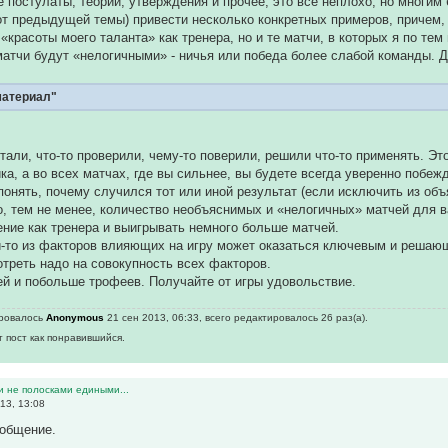
е постулаты, теории, утверждения и прочее, это все неплохо, но многим
от предыдущей темы) привести несколько конкретных примеров, причем,
«красоты моего таланта» как тренера, но и те матчи, в которых я по те
матчи будут «нелогичными» - ничья или победа более слабой команды. 
материал"
итали, что-то проверили, чему-то поверили, решили что-то применять. Эт
ка, а во всех матчах, где вы сильнее, вы будете всегда уверенно побежд
понять, почему случился тот или иной результат (если исключить из объ
о, тем не менее, количество необъяснимых и «нелогичных» матчей для в
ние как тренера и выигрывать немного больше матчей.
й-то из факторов влияющих на игру может оказаться ключевым и решающи
треть надо на совокупность всех факторов.
й и побольше трофеев. Получайте от игры удовольствие.
ировалось
Anonymous
21 сен 2013, 06:33, всего редактировалось 26 раз(а).
т пост как понравившийся.
и не полосками едиными...
13, 13:08
ообщение.