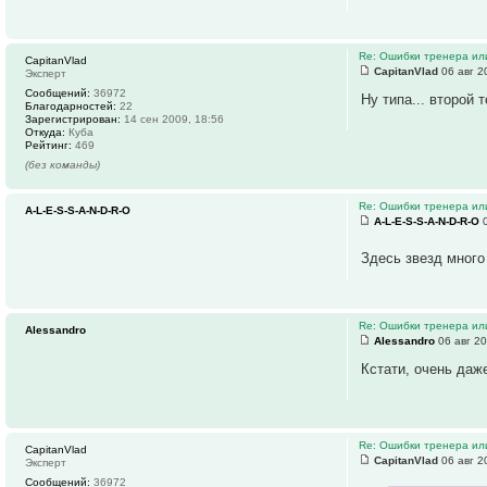
Re: Ошибки тренера ил
CapitanVlad
CapitanVlad
06 авг 2
Эксперт
Сообщений:
36972
Ну типа... второй
Благодарностей:
22
Зарегистрирован:
14 сен 2009, 18:56
Откуда:
Куба
Рейтинг:
469
(без команды)
Re: Ошибки тренера ил
A-L-E-S-S-A-N-D-R-O
A-L-E-S-S-A-N-D-R-O
0
Здесь звезд мног
Re: Ошибки тренера ил
Alessandro
Alessandro
06 авг 20
Кстати, очень даж
Re: Ошибки тренера ил
CapitanVlad
CapitanVlad
06 авг 2
Эксперт
Сообщений:
36972