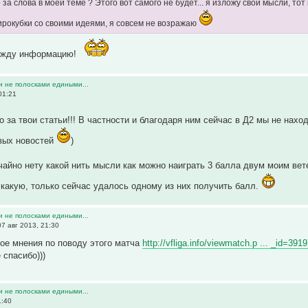
 за слова в моей теме ? Этого вот самого не будет... я изложу свои мысли, тот
рокубки со своими идеями, я совсем не возражаю
, жду информацию!
и не полосками едиными...
01:21
о за твои статьи!!! В частности и благодаря ним сейчас в Д2 мы не нах
вых новостей
)
учайно нету какой нить мысли как можно наиграть 3 балла двум моим вет
в какую, только сейчас удалось одному из них получить балл.
и не полосками едиными...
7 авг 2013, 21:30
ое мнения по поводу этого матча
http://vfliga.info/viewmatch.p ... _id=391
 спасибо)))
и не полосками едиными...
1:40