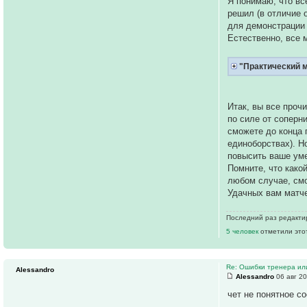
Я понимаю, что вс
решил (в отличие 
для демонстрации 
Естественно, все 
"Практический 
Итак, вы все проч
по силе от соперни
сможете до конца 
единоборствах). Н
повысить ваше уме
Помните, что како
любом случае, смо
Удачных вам матче
Последний раз редакт
5 человек
отметили это
Re: Ошибки тренера ил
Alessandro
Alessandro
06 авг 20
чет не понятное с