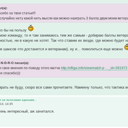
л(а):
сибо за твои статьи!!!
я случайно нету какой нить мысли как можно наиграть 3 балла двум моим вете
ыло бы на пользу
ою команду, то я там занимаюсь тем же самым - добираю баллы ветера
ностью, ни в какую не хотят. Так что ставим их везде, где можно буде
е шансов что достанется и ветеранам), ну и... помолиться еще можно
-N-D-R-O писал(а):
и свое мнения по поводу этого матча
http://vfliga.info/viewmatch.p ... _id=391972
е спасибо)))
рать не буду, скоро все сами прочитаете. Намекну только, что тактика 
и не полосками едиными...
13, 14:35
чень интересный, аж зачитался.