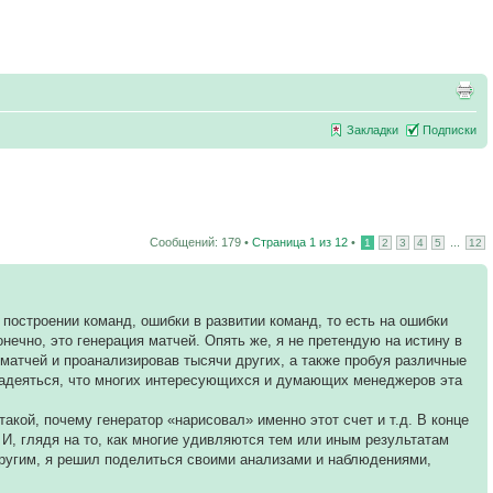
Закладки
Подписки
Сообщений: 179 •
Страница
1
из
12
•
...
1
2
3
4
5
12
построении команд, ошибки в развитии команд, то есть на ошибки
нечно, это генерация матчей. Опять же, я не претендую на истину в
матчей и проанализировав тысячи других, а также пробуя различные
 надеяться, что многих интересующихся и думающих менеджеров эта
такой, почему генератор «нарисовал» именно этот счет и т.д. В конце
 И, глядя на то, как многие удивляются тем или иным результатам
 другим, я решил поделиться своими анализами и наблюдениями,