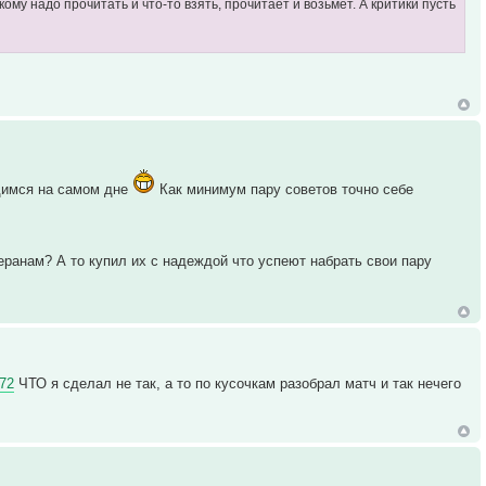
 кому надо прочитать и что-то взять, прочитает и возьмет. А критики пусть
одимся на самом дне
Как минимум пару советов точно себе
еранам? А то купил их с надеждой что успеют набрать свои пару
972
ЧТО я сделал не так, а то по кусочкам разобрал матч и так нечего