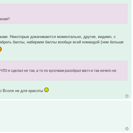
ранам?
нам. Некоторые докачиваются моментально, другие, видимо, с
т набрать баллы, набираем баллы вообще всей командой (чем больше
ЧТО я сделал не так, а то по кусочкам разобрал матч и так нечего не
во Всоле не для красоты