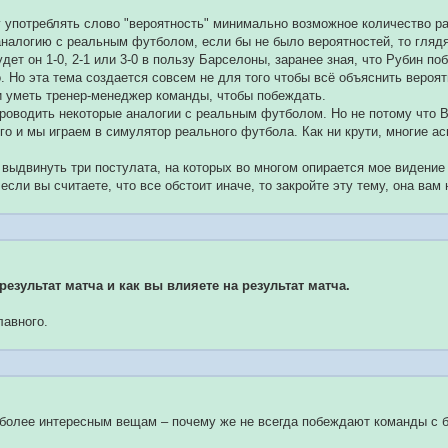
у употреблять слово "вероятность" минимально возможное количество раз
налогию с реальным футболом, если бы не было вероятностей, то глядя
дет он 1-0, 2-1 или 3-0 в пользу Барселоны, заранее зная, что Рубин по
. Но эта тема создается совсем не для того чтобы всё объяснить вероятн
 уметь тренер-менеджер команды, чтобы побеждать.
роводить некоторые аналогии с реальным футболом. Но не потому что В
его и мы играем в симулятор реального футбола. Как ни крути, многие ас
 выдвинуть три постулата, на которых во многом опирается мое видение 
если вы считаете, что все обстоит иначе, то закройте эту тему, она вам 
результат матча и как вы влияете на результат матча.
лавного.
 более интересным вещам – почему же не всегда побеждают команды с 