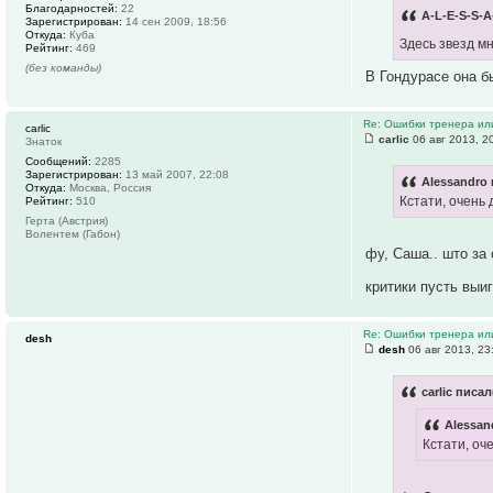
Благодарностей:
22
A-L-E-S-S-A
Зарегистрирован:
14 сен 2009, 18:56
Откуда:
Куба
Здесь звезд м
Рейтинг:
469
(без команды)
В Гондурасе она б
Re: Ошибки тренера ил
carlic
carlic
06 авг 2013, 2
Знаток
Сообщений:
2285
Зарегистрирован:
13 май 2007, 22:08
Alessandro 
Откуда:
Москва, Россия
Кстати, очень
Рейтинг:
510
Герта (Австрия)
Волентем (Габон)
фу, Саша.. што за 
критики пусть выи
Re: Ошибки тренера ил
desh
desh
06 авг 2013, 23
carlic писал
Alessan
Кстати, оч