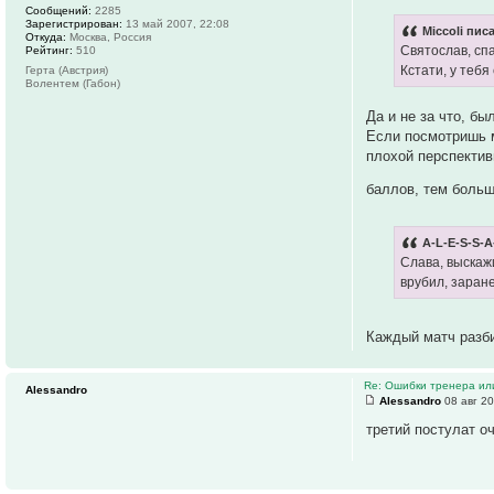
Сообщений:
2285
Зарегистрирован:
13 май 2007, 22:08
Miccoli писа
Откуда:
Москва, Россия
Святослав, спа
Рейтинг:
510
Кстати, у теб
Герта (Австрия)
Волентем (Габон)
Да и не за что, б
Если посмотришь м
плохой перспектив
баллов, тем больш
A-L-E-S-S-A
Слава, выскаж
врубил, заране
Каждый матч разби
Re: Ошибки тренера ил
Alessandro
Alessandro
08 авг 20
третий постулат о