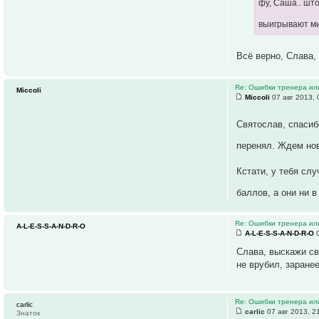
фу, Саша.. што
выигрывают ми
Всё верно, Слава
Re: Ошибки тренера ил
Miccoli
Miccoli
07 авг 2013, 
Святослав, спасиб
перенял. Ждем но
Кстати, у тебя сл
баллов, а они ни 
Re: Ошибки тренера ил
A-L-E-S-S-A-N-D-R-O
A-L-E-S-S-A-N-D-R-O
0
Слава, выскажи св
не врубил, заранее
Re: Ошибки тренера ил
carlic
carlic
07 авг 2013, 2
Знаток