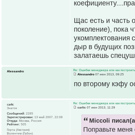
коефициенту....пра
Щас есть и часть
поколение), пока ч
укомплектования с
дыр в будущих поз
залатаешь спецуш
Re: Ошибки менеджера или как построить
Alessandro
Alessandro
07 июн 2013, 09:25
по второму кэфу о
Re: Ошибки менеджера или как построить
carlic
carlic
07 июн 2013, 11:29
Знаток
Сообщений:
2285
Зарегистрирован:
13 май 2007, 22:08
Miccoli писал(а
Откуда:
Москва, Россия
Рейтинг:
505
Поправьте меня е
Герта (Австрия)
Волентем (Габон)