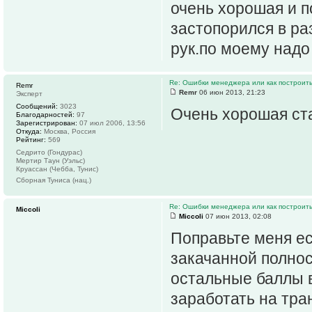
очень хорошая и по
застопорился в ра
рук.по моему надо
Re: Ошибки менеджера или как построить
Remr
Remr
06 июн 2013, 21:23
Эксперт
Сообщений:
3023
Очень хорошая ста
Благодарностей:
97
Зарегистрирован:
07 июл 2006, 13:56
Откуда:
Москва, Россия
Рейтинг:
569
Седрито (Гондурас)
Мертир Таун (Уэльс)
Круассан (Чебба, Тунис)
Сборная Туниса (нац.)
Re: Ошибки менеджера или как построить
Miccoli
Miccoli
07 июн 2013, 02:08
Поправьте меня ес
закачанной полно
остальные баллы 
заработать на тра