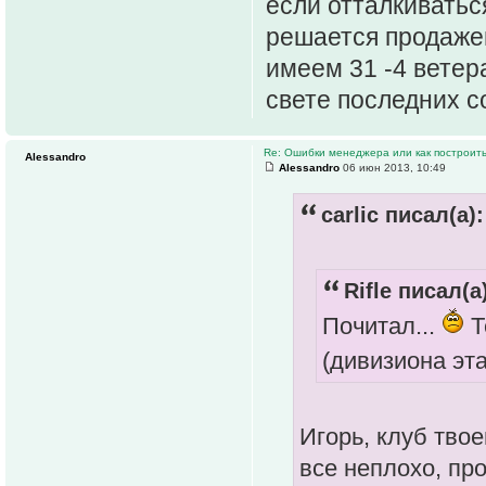
если отталкиваться
решается продаже
имеем 31 -4 ветера
свете последних с
Re: Ошибки менеджера или как построить
Alessandro
Alessandro
06 июн 2013, 10:49
carlic писал(а):
Rifle писал(а
Почитал...
Т
(дивизиона эта
Игорь, клуб тво
все неплохо, пр