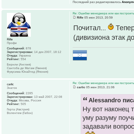
Последний раз редактировалось
Anonym
Re: Ошибки менеджера или как построить
Rifle
05 июн 2013, 20:59
Почитал...
Тепер
(дивизиона этак до
Rifle
Профи
Сообщений:
878
Зарегистрирован:
14 дек 2007, 18:12
Откуда:
Украина
Рейтинг:
554
Бернли (Англия)
Сантоба де Матам (Гвинея)
Фукусима Юнайтед (Япония)
Re: Ошибки менеджера или как построить
carlic
carlic
05 июн 2013, 21:06
Знаток
Сообщений:
2285
Зарегистрирован:
13 май 2007, 22:08
Alessandro пис
Откуда:
Москва, Россия
Рейтинг:
505
Ну вот наконец 
Герта (Австрия)
Волентем (Габон)
уму разуму поуч
задавали вопросы