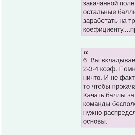
закачанной полн
остальные баллы
заработать на т
коефициенту....п
6. Вы вкладывает
2-3-4 коэф. Помн
ничто. И не факт
то чтобы прокача
Качать баллы з
команды бесполе
нужно распредел
основы.