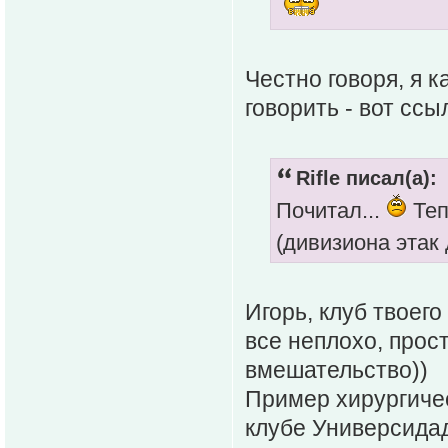
Честно говоря, я к
говорить - вот ссы
Rifle писал(а):
Почитал...
Теп
(дивизиона этак 
Игорь, клуб твоег
все неплохо, прос
вмешательство))
Пример хирургиче
клубе Универсидад