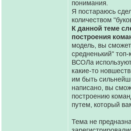
понимания.
Я постараюсь сде
количеством "буков
К данной теме сл
построения кома
модель, вы сможет
средненький" топ
ВСОЛа используют
какие-то новшеств
им быть сильнейши
написано, вы смож
построению команд
путем, который ва
Тема не предназна
зарегистрировалис