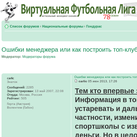
Список форумов
‹
Национальные форумы
‹
Гондурас
Ошибки менеджера или как построить топ-клу
Модератор:
Модераторы форума
Ошибки менеджера или как построить топ
carlic
carlic
05 июн 2013, 17:26
Знаток
Сообщений:
2285
Тем кто впервые 
Зарегистрирован:
13 май 2007, 22:08
Откуда:
Москва, Россия
Информация в топ
Рейтинг:
505
Герта (Австрия)
устаревать и дал
Волентем (Габон)
частности, измен
спортшколы с из
деньги. Но в цел