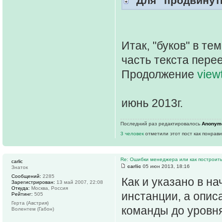
"Для "продвинут
Итак, "буков" в те
часть текста пере
Продолжение
view
июнь 2013г.
Последний раз редактировалось
Anonym
3 человек
отметили этот пост как понрав
Re: Ошибки менеджера или как построить
carlic
carlic
05 июн 2013, 18:16
Знаток
Сообщений:
2285
Как и указано в н
Зарегистрирован:
13 май 2007, 22:08
Откуда:
Москва, Россия
инстанции, а опис
Рейтинг:
505
Герта (Австрия)
команды до уровня
Волентем (Габон)