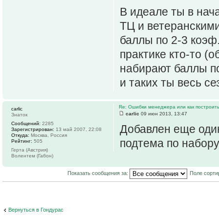
В идеале ты в нач
ТЦ и ветеранскими
баллы по 2-3 коэф
практике кто-то (
набирают баллы по 
и таких ты весь се
Re: Ошибки менеджера или как построить
carlic
carlic
09 июн 2013, 13:47
Знаток
Сообщений:
2285
Добавлен еще оди
Зарегистрирован:
13 май 2007, 22:08
Откуда:
Москва, Россия
подтема по набору
Рейтинг:
505
Герта (Австрия)
Волентем (Габон)
Показать сообщения за:
Поле сорти
Вернуться в Гондурас