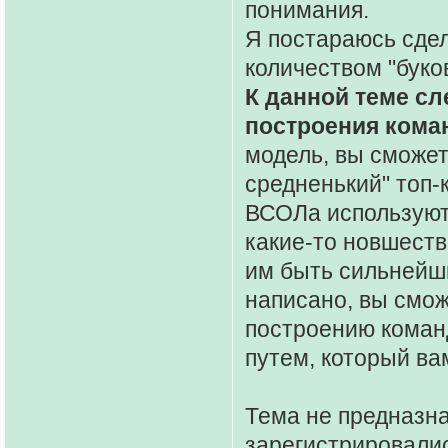
понимания.
Я постараюсь сде
количеством "буков
К данной теме сл
построения кома
модель, вы сможет
средненький" топ
ВСОЛа используют
какие-то новшеств
им быть сильнейши
написано, вы смож
построению команд
путем, который ва
Тема не предназна
зарегистрировалис