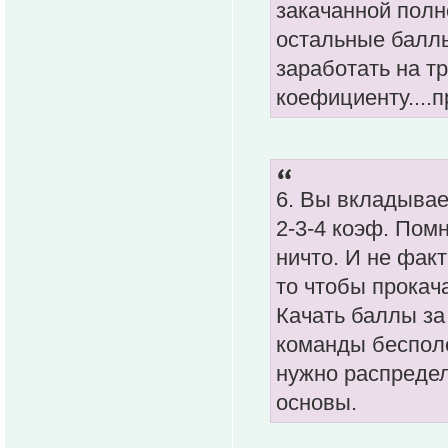
закачанной полн
остальные баллы
заработать на т
коефициенту....п
6. Вы вкладывает
2-3-4 коэф. Помн
ничто. И не факт
то чтобы прокача
Качать баллы з
команды бесполе
нужно распредел
основы.