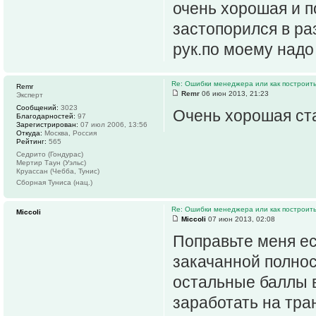
очень хорошая и по
застопорился в ра
рук.по моему надо
Re: Ошибки менеджера или как построить
Remr
Remr
06 июн 2013, 21:23
Эксперт
Сообщений:
3023
Очень хорошая ста
Благодарностей:
97
Зарегистрирован:
07 июл 2006, 13:56
Откуда:
Москва, Россия
Рейтинг:
565
Седрито (Гондурас)
Мертир Таун (Уэльс)
Круассан (Чебба, Тунис)
Сборная Туниса (нац.)
Re: Ошибки менеджера или как построить
Miccoli
Miccoli
07 июн 2013, 02:08
Поправьте меня ес
закачанной полно
остальные баллы 
заработать на тра