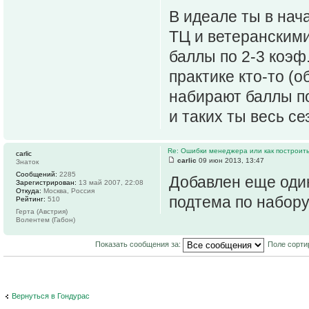
В идеале ты в нач
ТЦ и ветеранскими
баллы по 2-3 коэф
практике кто-то (
набирают баллы по 
и таких ты весь се
Re: Ошибки менеджера или как построить
carlic
carlic
09 июн 2013, 13:47
Знаток
Сообщений:
2285
Добавлен еще оди
Зарегистрирован:
13 май 2007, 22:08
Откуда:
Москва, Россия
подтема по набору
Рейтинг:
510
Герта (Австрия)
Волентем (Габон)
Показать сообщения за:
Поле сорти
Вернуться в Гондурас