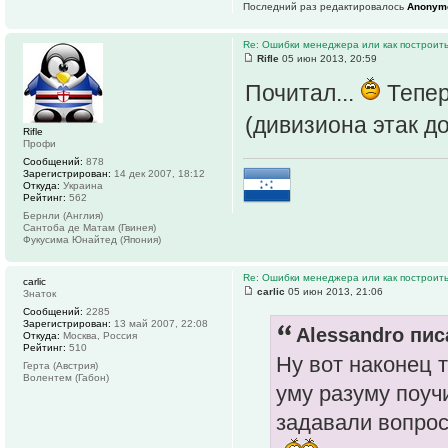
Последний раз редактировалось
Anonym
Re: Ошибки менеджера или как построить
Rifle
05 июн 2013, 20:59
Почитал...
Тепер
(дивизиона этак до
Rifle
Профи
Сообщений:
878
Зарегистрирован:
14 дек 2007, 18:12
Откуда:
Украина
Рейтинг:
562
Бернли (Англия)
Сантоба де Матам (Гвинея)
Фукусима Юнайтед (Япония)
Re: Ошибки менеджера или как построить
carlic
carlic
05 июн 2013, 21:06
Знаток
Сообщений:
2285
Зарегистрирован:
13 май 2007, 22:08
Alessandro пис
Откуда:
Москва, Россия
Рейтинг:
510
Ну вот наконец 
Герта (Австрия)
Волентем (Габон)
уму разуму поуч
задавали вопросы