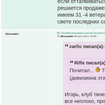
если отталкиваться
решается продаже
имеем 31 -4 ветера
свете последних с
Re: Ошибки менеджера или как построить
Alessandro
Alessandro
06 июн 2013, 10:49
carlic писал(а):
Rifle писал(а
Почитал...
Т
(дивизиона эта
Игорь, клуб тво
все неплохо, пр