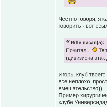
Честно говоря, я к
говорить - вот ссы
Rifle писал(а):
Почитал...
Теп
(дивизиона этак 
Игорь, клуб твоег
все неплохо, прос
вмешательство))
Пример хирургиче
клубе Универсидад