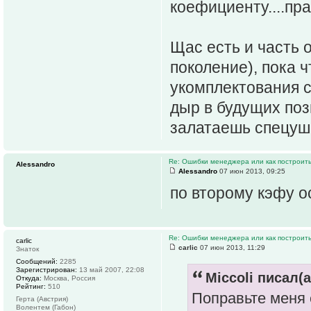
коефициенту....пра
Щас есть и часть
поколение), пока ч
укомплектования с
дыр в будущих поз
залатаешь спецуш
Re: Ошибки менеджера или как построить
Alessandro
Alessandro
07 июн 2013, 09:25
по второму кэфу о
Re: Ошибки менеджера или как построить
carlic
carlic
07 июн 2013, 11:29
Знаток
Сообщений:
2285
Зарегистрирован:
13 май 2007, 22:08
Miccoli писал(а
Откуда:
Москва, Россия
Рейтинг:
510
Поправьте меня е
Герта (Австрия)
Волентем (Габон)