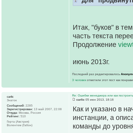
"Для "продвинут
Итак, "буков" в те
часть текста пере
Продолжение
view
июнь 2013г.
Последний раз редактировалось
Anonym
3 человек
отметили этот пост как понрав
Re: Ошибки менеджера или как построить
carlic
carlic
05 июн 2013, 18:16
Знаток
Сообщений:
2285
Как и указано в н
Зарегистрирован:
13 май 2007, 22:08
Откуда:
Москва, Россия
инстанции, а опис
Рейтинг:
510
Герта (Австрия)
команды до уровня
Волентем (Габон)