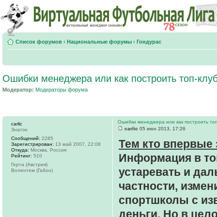
Список форумов
‹
Национальные форумы
‹
Гондурас
Ошибки менеджера или как построить топ-клу
Модератор:
Модераторы форума
Ошибки менеджера или как построить топ
carlic
carlic
05 июн 2013, 17:26
Знаток
Сообщений:
2285
Тем кто впервые 
Зарегистрирован:
13 май 2007, 22:08
Откуда:
Москва, Россия
Информация в топ
Рейтинг:
510
Герта (Австрия)
устаревать и дал
Волентем (Габон)
частности, измен
спортшколы с из
деньги. Но в цел