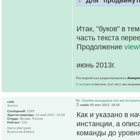
"Для "продвинут
Итак, "буков" в те
часть текста пере
Продолжение
view
июнь 2013г.
Последний раз редактировалось
Anonym
3 человек
отметили этот пост как понрав
Re: Ошибки менеджера или как построить
carlic
carlic
05 июн 2013, 18:16
Знаток
Сообщений:
2285
Как и указано в н
Зарегистрирован:
13 май 2007, 22:08
Откуда:
Москва, Россия
инстанции, а опис
Рейтинг:
510
Герта (Австрия)
команды до уровня
Волентем (Габон)