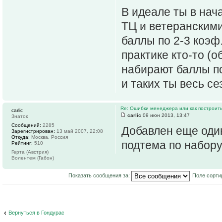
В идеале ты в нач
ТЦ и ветеранскими
баллы по 2-3 коэф
практике кто-то (
набирают баллы по 
и таких ты весь се
Re: Ошибки менеджера или как построить
carlic
carlic
09 июн 2013, 13:47
Знаток
Сообщений:
2285
Добавлен еще оди
Зарегистрирован:
13 май 2007, 22:08
Откуда:
Москва, Россия
подтема по набору
Рейтинг:
510
Герта (Австрия)
Волентем (Габон)
Показать сообщения за:
Поле сорти
Вернуться в Гондурас