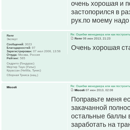
очень хорошая и по
застопорился в ра
рук.по моему надо
Re: Ошибки менеджера или как построить
Remr
Remr
06 июн 2013, 21:23
Эксперт
Сообщений:
3023
Очень хорошая ста
Благодарностей:
97
Зарегистрирован:
07 июл 2006, 13:56
Откуда:
Москва, Россия
Рейтинг:
565
Седрито (Гондурас)
Мертир Таун (Уэльс)
Круассан (Чебба, Тунис)
Сборная Туниса (нац.)
Re: Ошибки менеджера или как построить
Miccoli
Miccoli
07 июн 2013, 02:08
Поправьте меня ес
закачанной полно
остальные баллы 
заработать на тра