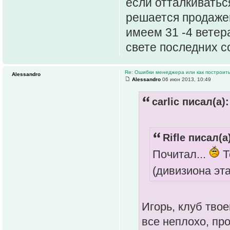
если отталкиваться
решается продаже
имеем 31 -4 ветера
свете последних с
Re: Ошибки менеджера или как построить
Alessandro
Alessandro
06 июн 2013, 10:49
carlic писал(а):
Rifle писал(а
Почитал...
Т
(дивизиона эта
Игорь, клуб тво
все неплохо, пр