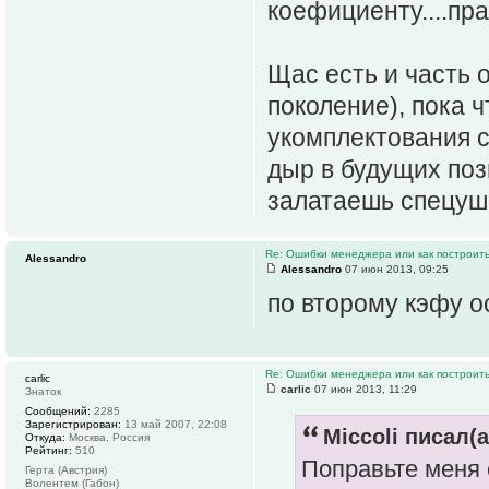
коефициенту....пра
Щас есть и часть
поколение), пока ч
укомплектования с
дыр в будущих поз
залатаешь спецуш
Re: Ошибки менеджера или как построить
Alessandro
Alessandro
07 июн 2013, 09:25
по второму кэфу о
Re: Ошибки менеджера или как построить
carlic
carlic
07 июн 2013, 11:29
Знаток
Сообщений:
2285
Зарегистрирован:
13 май 2007, 22:08
Miccoli писал(а
Откуда:
Москва, Россия
Рейтинг:
510
Поправьте меня е
Герта (Австрия)
Волентем (Габон)