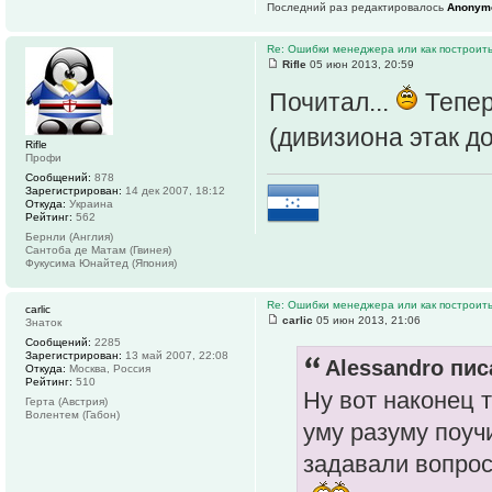
Последний раз редактировалось
Anonym
Re: Ошибки менеджера или как построить
Rifle
05 июн 2013, 20:59
Почитал...
Тепер
(дивизиона этак до
Rifle
Профи
Сообщений:
878
Зарегистрирован:
14 дек 2007, 18:12
Откуда:
Украина
Рейтинг:
562
Бернли (Англия)
Сантоба де Матам (Гвинея)
Фукусима Юнайтед (Япония)
Re: Ошибки менеджера или как построить
carlic
carlic
05 июн 2013, 21:06
Знаток
Сообщений:
2285
Зарегистрирован:
13 май 2007, 22:08
Alessandro пис
Откуда:
Москва, Россия
Рейтинг:
510
Ну вот наконец 
Герта (Австрия)
Волентем (Габон)
уму разуму поуч
задавали вопросы