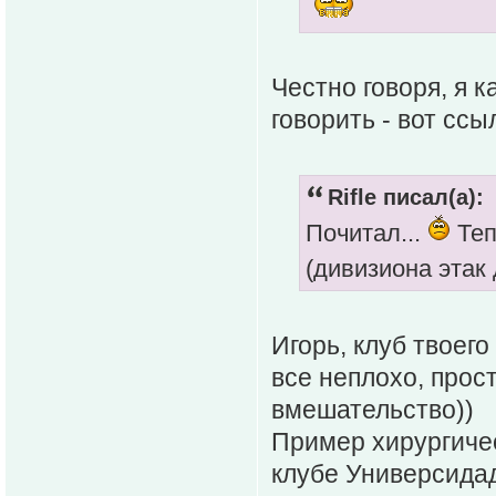
Честно говоря, я к
говорить - вот ссы
Rifle писал(а):
Почитал...
Теп
(дивизиона этак 
Игорь, клуб твоег
все неплохо, прос
вмешательство))
Пример хирургиче
клубе Универсидад