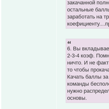
закачанной полн
остальные баллы
заработать на т
коефициенту....п
6. Вы вкладывает
2-3-4 коэф. Помн
ничто. И не факт
то чтобы прокача
Качать баллы з
команды бесполе
нужно распредел
основы.