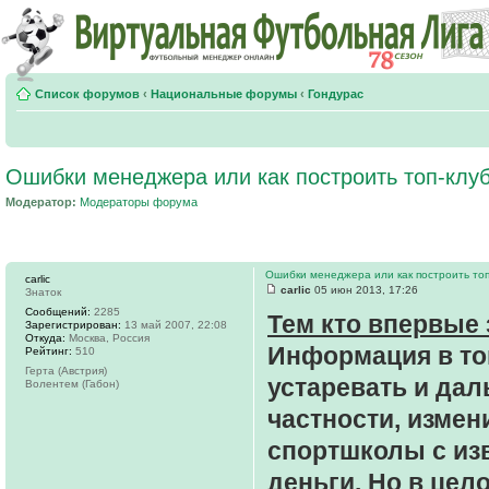
Список форумов
‹
Национальные форумы
‹
Гондурас
Ошибки менеджера или как построить топ-клу
Модератор:
Модераторы форума
Ошибки менеджера или как построить топ
carlic
carlic
05 июн 2013, 17:26
Знаток
Сообщений:
2285
Тем кто впервые 
Зарегистрирован:
13 май 2007, 22:08
Откуда:
Москва, Россия
Информация в топ
Рейтинг:
510
Герта (Австрия)
устаревать и дал
Волентем (Габон)
частности, измен
спортшколы с из
деньги. Но в цел