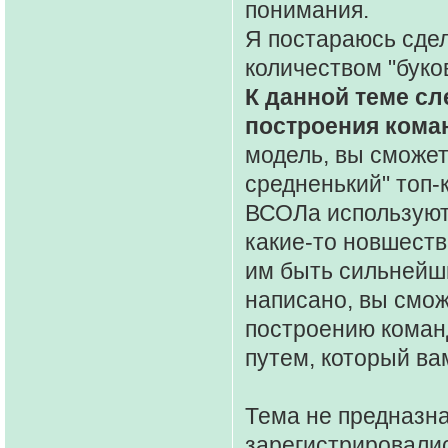
понимания.
Я постараюсь сде
количеством "буков
К данной теме сл
построения кома
модель, вы сможет
средненький" топ
ВСОЛа используют
какие-то новшеств
им быть сильнейши
написано, вы смож
построению команд
путем, который ва
Тема не предназна
зарегистрировалис