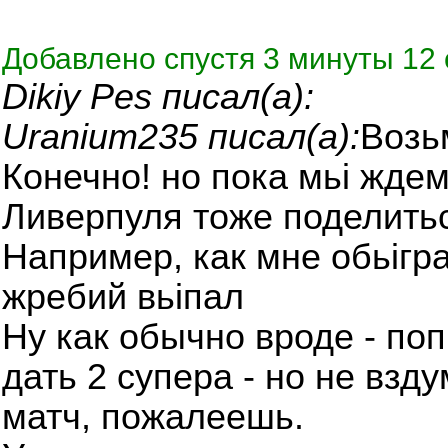
Добавлено спустя 3 минуты 12 
Dikiy Pes писал(а):
Uranium235 писал(а):
Возь
Конечно! но пока мьі ждем
Ливерпуля тоже поделитьс
Например, как мне обьігр
жребий вьіпал
Ну как обычно вроде - поп
дать 2 супера - но не вз
матч, пожалеешь.