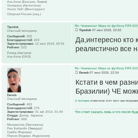
Аль-Ахли (Бенгази, Ливия)
Хенераль (Аргентина)
Хеллс Гейт (Монтсеррат)
Сборная России (нац.)
Re: Чемпионат Мира по футболу FIFA 202
Tipo4ok
Tipo4ok
07 июл 2026, 22:02
Опытный менеджер
Сообщений:
305
Да,интересно кто 
Благодарностей:
203
Зарегистрирован:
12 июл 2018, 00:54
реалистично все н
Рейтинг:
522
Рапид (Австрия)
Аль-Ахли (ОАЭ)
Re: Чемпионат Мира по футболу FIFA 202
Deneb
07 июл 2026, 22:54
Кстати в чем разн
Бразилии) ЧЕ мож
Deneb
Опытный менеджер
3 человек
отметили этот пост как понрав
Сообщений:
483
Благодарностей:
279
Что стоит сказать ложь и что после буд
Зарегистрирован:
01 авг 2014, 01:49
Откуда:
Днепр, Украина
Рейтинг:
669
Малакатеко (Гватемала)
Рио Бабаойо (Эквадор)
Сумба (Фареры)
Персик (Кедири, Индонезия)