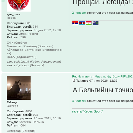
Прощай, Легенда! 
2 человек
отметили этот пост как понрав
igor_mors
Профи
Сообщений:
881
Благодарностей:
584
Зарегистрирован:
08 дек 2022, 12:19
Откуда:
Омск, Россия
Рейтинг:
599
ОФК (Сербия)
Манчестер Юнайтед (Эсватини)
Айландерс (Британские Виргинские о-
ва)
ЦСКА (Таджикистан)
зам. в Майванд (Кабул, Афганистан)
зам. в Будаэрш (Венгрия)
Re: Чемпионат Мира по футболу FIFA 202
Talianyc
07 июл 2026, 12:35
А Бельгийцы точно 
4 человек
отметили этот пост как понрав
Talianyc
Эксперт
Сообщений:
4851
газета "Kepes Sport"
Благодарностей:
704
Зарегистрирован:
25 ноя 2011, 05:19
Откуда:
Szczecin, Польша
Рейтинг:
604
Фегервар (Венгрия)