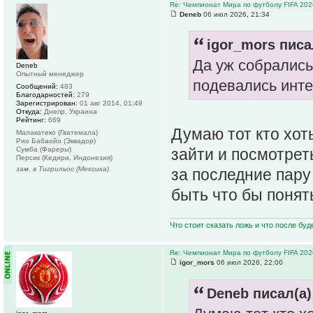
Re: Чемпионат Мира по футболу FIFA 202
Deneb
06 июл 2026, 21:34
igor_mors писа
Да уж собрались
Deneb
Опытный менеджер
подевались инт
Сообщений:
483
Благодарностей:
279
Зарегистрирован:
01 авг 2014, 01:49
Откуда:
Днепр, Украина
Рейтинг:
669
Думаю тот кто хот
Малакатеко (Гватемала)
Рио Бабаойо (Эквадор)
Сумба (Фареры)
зайти и посмотрет
Персик (Кедири, Индонезия)
зам. в Тигрильос (Мексика)
за последние пару
быть что бы понят
Что стоит сказать ложь и что после буд
Re: Чемпионат Мира по футболу FIFA 202
igor_mors
06 июл 2026, 22:00
Deneb писал(а)