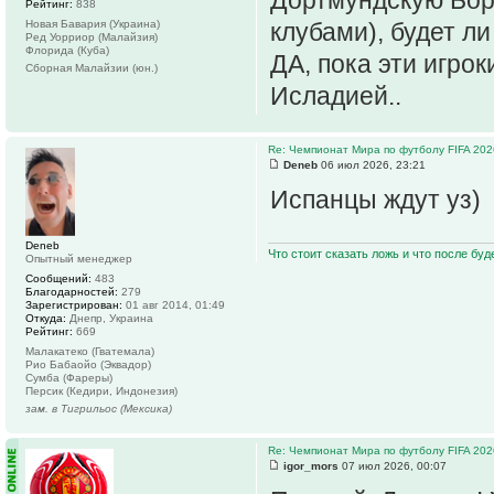
Рейтинг:
838
Новая Бавария (Украина)
клубами), будет л
Ред Уорриор (Малайзия)
Флорида (Куба)
ДА, пока эти игрок
Сборная Малайзии (юн.)
Исладией..
Re: Чемпионат Мира по футболу FIFA 202
Deneb
06 июл 2026, 23:21
Испанцы ждут уз)
Deneb
Что стоит сказать ложь и что после буд
Опытный менеджер
Сообщений:
483
Благодарностей:
279
Зарегистрирован:
01 авг 2014, 01:49
Откуда:
Днепр, Украина
Рейтинг:
669
Малакатеко (Гватемала)
Рио Бабаойо (Эквадор)
Сумба (Фареры)
Персик (Кедири, Индонезия)
зам. в Тигрильос (Мексика)
Re: Чемпионат Мира по футболу FIFA 202
igor_mors
07 июл 2026, 00:07