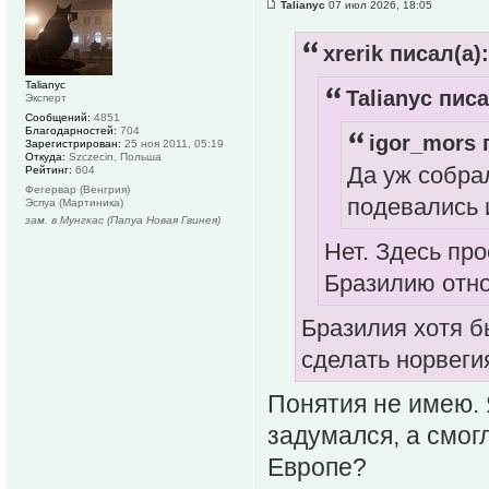
Talianyc
07 июл 2026, 18:05
xrerik писал(а):
Talianyc
Talianyc писа
Эксперт
Сообщений:
4851
Благодарностей:
704
igor_mors 
Зарегистрирован:
25 ноя 2011, 05:19
Откуда:
Szczecin, Польша
Да уж собра
Рейтинг:
604
Фегервар (Венгрия)
подевались 
Эспуа (Мартиника)
зам. в Мунгкас (Папуа Новая Гвинея)
Нет. Здесь пр
Бразилию отно
Бразилия хотя бы
сделать норвеги
Понятия не имею. Я
задумался, а смог
Европе?