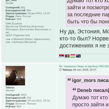
Думаю тот кто х
igor_mors
Профи
зайти и посмотр
Сообщений:
881
Благодарностей:
584
за последние па
Зарегистрирован:
08 дек 2022, 12:19
Откуда:
Омск, Россия
Рейтинг:
599
быть что бы пон
ОФК (Сербия)
Манчестер Юнайтед (Эсватини)
Айландерс (Британские Виргинские о-
Ну да, Эстония, 
ва)
ЦСКА (Таджикистан)
кто-то был? Норве
зам. в Майванд (Кабул, Афганистан)
зам. в Будаэрш (Венгрия)
достижениях я не
Re: Чемпионат Мира по футболу FIFA 202
Talianyc
06 июл 2026, 22:07
igor_mors писа
Talianyc
Deneb писал(
Эксперт
Сообщений:
4851
Думаю тот кто
Благодарностей:
704
Зарегистрирован:
25 ноя 2011, 05:19
просто зайти 
Откуда:
Szczecin, Польша
Рейтинг:
604