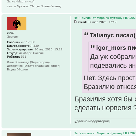
Эспуа (Мартиника)
зам. в Мунгкас (Папуа Новая Гвинея)
Re: Чемпионат Мира по футболу FIFA 202
xrerik
07 июл 2026, 17:19
xrerik
Talianyc писал(
Эксперт
Сообщений:
17608
Благодарностей:
439
igor_mors пи
Зарегистрирован:
30 апр 2010, 15:19
Откуда:
лемберг, Россия
Да уж собрали
Рейтинг:
551
Фанс Юнайтед (Черногория)
подевались ин
Депортиво (Экваториальная Гвинея)
Бхуна (Индия)
Нет. Здесь прос
Бразилию относя
Бразилия хотя бы о
сделать норвегия 
[удалено модератором]
Re: Чемпионат Мира по футболу FIFA 202