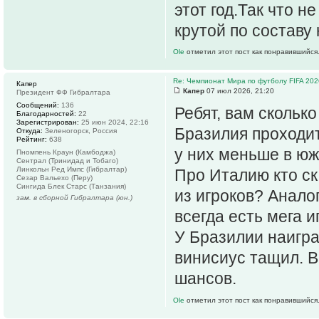
этот год.Так что 
крутой по составу
Ole
отметил этот пост как понравившийся
Re: Чемпионат Мира по футболу FIFA 202
Капер
Капер
07 июл 2026, 21:20
Президент ФФ Гибралтара
Сообщений:
136
Ребят, вам скольк
Благодарностей:
22
Зарегистрирован:
25 июн 2024, 22:16
Бразилия проходит
Откуда:
Зеленогорск, Россия
Рейтинг:
638
у них меньше в ю
Пномпень Краун (Камбоджа)
Сентрал (Тринидад и Тобаго)
Линкольн Ред Импс (Гибралтар)
Про Италию кто ск
Сезар Вальехо (Перу)
Сингида Блек Старс (Танзания)
из игроков? Анал
зам. в сборной Гибралтара (юн.)
всегда есть мега и
У Бразилии наигра
винисиус тащил. В
шансов.
Ole
отметил этот пост как понравившийся