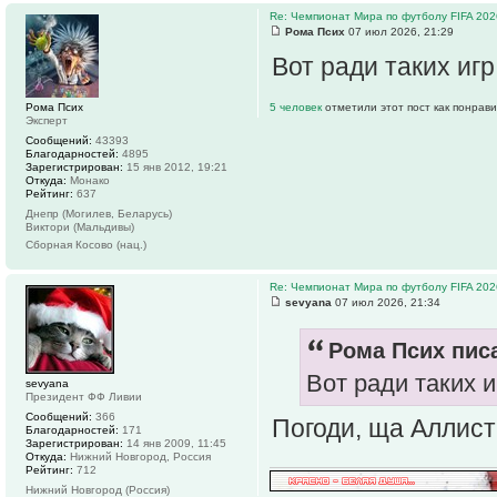
Re: Чемпионат Мира по футболу FIFA 202
Рома Псих
07 июл 2026, 21:29
Вот ради таких игр
Рома Псих
5 человек
отметили этот пост как понрав
Эксперт
Сообщений:
43393
Благодарностей:
4895
Зарегистрирован:
15 янв 2012, 19:21
Откуда:
Монако
Рейтинг:
637
Днепр (Могилев, Беларусь)
Виктори (Мальдивы)
Сборная Косово (нац.)
Re: Чемпионат Мира по футболу FIFA 202
sevyana
07 июл 2026, 21:34
Рома Псих писа
Вот ради таких и
sevyana
Президент ФФ Ливии
Сообщений:
366
Погоди, ща Аллист
Благодарностей:
171
Зарегистрирован:
14 янв 2009, 11:45
Откуда:
Нижний Новгород, Россия
Рейтинг:
712
Нижний Новгород (Россия)