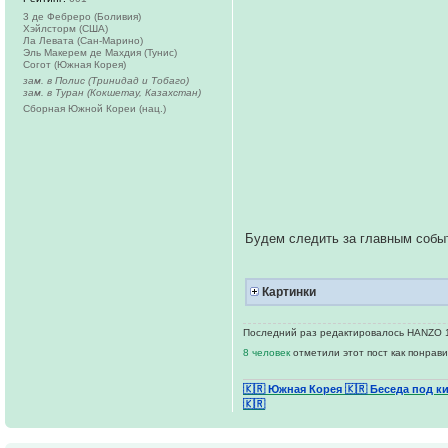
3 де Фебреро (Боливия)
Хэйлсторм (США)
Ла Левата (Сан-Марино)
Эль Макерем де Махдия (Тунис)
Согот (Южная Корея)
зам. в Полис (Тринидад и Тобаго)
зам. в Туран (Кокшетау, Казахстан)
Сборная Южной Кореи (нац.)
Будем следить за главным собы
Картинки
Последний раз редактировалось HANZO 14
8 человек
отметили этот пост как понрав
🇰🇷 Южная Корея
🇰🇷 Беседа под к
🇰🇷