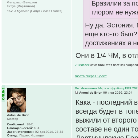
Бразилии за п
Фегервар (Венгрия)
Эспуа (Мартиника)
глором не нуж
зам. в Мунгкас (Папуа Новая Гвинея)
Ну да, Эстония,
еще кто-то был?
достижениях я н
Они в 1/4 ЧМ, в от
2 человек
отметили этот пост как понрав
газета "Kepes Sport"
Re: Чемпионат Мира по футболу FIFA 202
Antoni de Brion
06 июл 2026, 23:04
Кака - последний 
всегда будет в топ
Antoni de Brion
выжили от второго 
Мастер
Сообщений:
1841
составе не один то
Благодарностей:
604
Зарегистрирован:
02 дек 2014, 23:34
Откуда:
Париж, Франция
Дортмундскую Бору