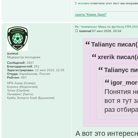
5 человек
отметили этот пост как понрав
газета "Kepes Sport"
Re: Чемпионат Мира по футболу FIFA 202
izumrud
07 июл 2026, 20:04
Talianyc писал(
izumrud
xrerik писал(
Модератор молодежи
Сообщений:
1847
Благодарностей:
261
Talianyc пи
Зарегистрирован:
12 июн 2010, 22:35
Откуда:
Карабаново, Россия
Рейтинг:
667
igor_mor
НРБ Ашир (Алжир)
Борнео (Индонезия)
Понятия не
Тутин (Сербия)
Уанаминт (Гаити)
Куяба Эспорте Клуб (Бразилия)
вот я тут
раз отбир
А вот это интерес