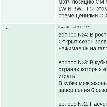
матч позицию CM м
LW и RW. При этом
совмещениями CD/
gex
07 фев 2006, 13:17
gex
вопрос №4: В рост
Открыт сезон заяв
нажимаешь на галоч
вопрос №3: В кубк
странах которых е
играть.
В кубке межсезонья
завершения 6 сезо
вопрос №2: Насчет