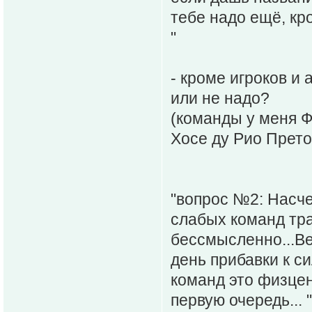
тебе надо ещё, кр
"
- кроме игроков и
или не надо?
(команды у меня Ф
Хосе ду Рио Прето
"вопрос №2: Насче
слабых команд тра
бессмысленно...Ве
день прибавки к с
команд это физцен
первую очередь... "