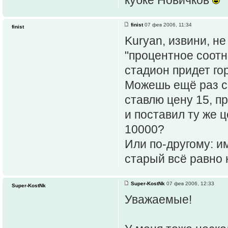
finist
07 фев 2006, 11:34
finist
Kuryan, извини, н
"процентное соотн
стадион придет го
Можешь ещё раз ск
ставлю цену 15, п
и поставил ту же ц
10000?
Или по-другому: и
старый всё равно 
Super-KostNk
07 фев 2006, 12:33
Super-KostNk
Уважаемые!