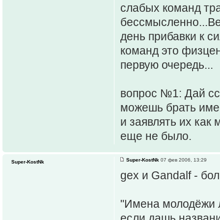
слабых команд тра
бессмысленно...Ве
день прибавки к с
команд это физцен
первую очередь...
вопрос №1: Дай ссы
можешь брать име
и заявлять их как 
еще не было.
Super-KostNk
07 фев 2006, 13:29
Super-KostNk
gex и Gandalf - б
"Имена молодёжи л
если дашь название