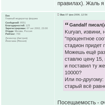
правилах). Жаль я
Dus
07 фев 2006, 12:54
Dus
Главный модератор форума
Сообщений:
9551
Gandalf писал(а
Благодарностей:
125
Зарегистрирован:
07 окт 2002, 23:00
Kuryan, извини,
Откуда:
Москва, Россия
Рейтинг:
700
"процентное соо
Лизингер (Австрия)
Йокогама (Япония)
стадион придет 
Можешь ещё раз 
ставлю цену 15,
и поставил ту же
10000?
Или по-другому:
старый всё равн
Посещаемость - о