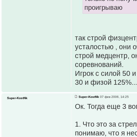
проигрываю
так строй физцент
усталостью , они о
строй медцентр, о
соревнований.
Игрок с силой 50 
30 и физой 125%...
Super-KostNk
07 фев 2006, 14:25
Super-KostNk
Ок. Тогда еще 3 во
1. Что это за стр
понимаю, что я нес