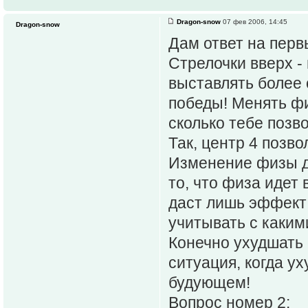
Dragon-snow
07 фев 2006, 14:45
Dragon-snow
Дам ответ на перв
Стрелочки вверх -
выставлять более 
победы! Менять фи
сколько тебе позв
Так, центр 4 позв
Изменение физы д
то, что физа идет 
даст лишь эффект 
учитывать с каким
Конечно ухудшать 
ситуация, когда у
будующем!
Вопрос номер 2: