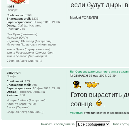
если будут дыры в
mix83
Эксперт
Сообщений:
8268
ManUtd FOREVER!
Благодарностей:
1236
Зарегистрирован:
31 мар 2010, 21:06
Откуда:
Хайфа, Израиль
Рейтинг:
716
Сан Хуан (Гватемала)
Маккаби (ЮАР)
Редлэндс Юнайтед (Австралия)
Миккелин Паллоильят (Финляндия)
зам. в Вулвз (Бермудские о-ва)
зам. в Росс Каунти (Шотландия)
зам. в Брсково (Черногория)
Сборная Австралии (юн.)
Re: Соревновательная программа разви
28MARCH
28MARCH
25 мар 2024, 22:39
Профи
Сообщений:
855
Благодарностей:
366
Зарегистрирован:
10 фев 2014, 22:18
Откуда:
Тернопіль, Украина
Готов вырастить 
Рейтинг:
650
Истерн Лайонз (Австралия)
солнце.
.
Атланта (Аргентина)
Лисне (Украина)
Сборная Австралии (нац.)
VelvetSky
отметил этот пост как понравив
Показать сообщения за:
Поле сорти