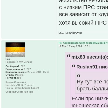
абсолютно не согла
с низким ПРС стан
все зависит от клу
хотя высокий ПРС 
ManUtd FOREVER!
Re: Соревновательная программа разви
Rus
12 мар 2024, 10:31
mix83 писал(а)
Rus
Президент ФФ Белиза
Ruslan91 пис
Сообщений:
622
Благодарностей:
227
Зарегистрирован:
28 ноя 2011, 15:10
Откуда:
Россия
Рейтинг:
588
Ну тут все п
Кршко (Словения)
Энтеббе АППК (Уганда)
брать баллы
Чхонан Сити (Южная Корея)
Сборная Словении (юн.)
Если прс низки
юношеская сбо