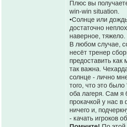
Плюс вы получаете
win-win situation.
•Солнце или дождь
достаточно неплох
наверное, тяжело.
В любом случае, с
несёт тренер сбор
предоставить как 
так важна. Чехард
солнце - лично мн
того, что это был
оба лагеря. Сам я
прокачкой у нас в
ничего и, подчерк
- качать игроков о
Помните!
По этой 