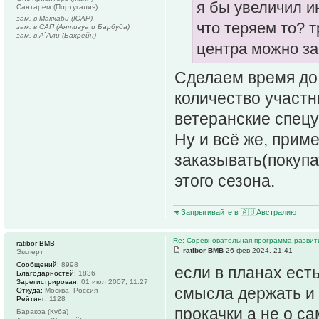
я бы увеличил и
Сантарем (Португалия)
зам. в Маккаби (ЮАР)
что теряем то? 
зам. в САП (Антигуа и Барбуда)
зам. в А`Али (Бахрейн)
центра можно за 
Сделаем время до 
количество участни
ветеранские спецу
Ну и всё же, прим
заказывать(покупа
этого сезона.
🦘Запрыгивайте в 🇦🇺Австралию
Re: Соревновательная программа разви
ratibor BMB
ratibor BMB
26 фев 2024, 21:41
Эксперт
Сообщений:
8998
если в планах ест
Благодарностей:
1836
Зарегистрирован:
01 июл 2007, 11:27
смысла держать и 
Откуда:
Москва, Россия
Рейтинг:
1128
прокачки а не о с
Баракоа (Куба)