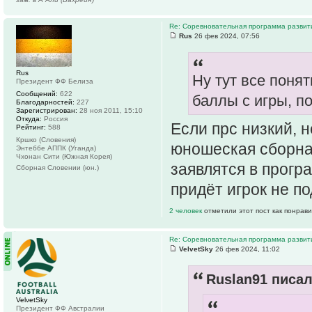
Re: Соревновательная программа разви
Rus
26 фев 2024, 07:56
Rus
Ну тут все понят
Президент ФФ Белиза
Сообщений:
622
баллы с игры, п
Благодарностей:
227
Зарегистрирован:
28 ноя 2011, 15:10
Откуда:
Россия
Если прс низкий, н
Рейтинг:
588
Кршко (Словения)
юношеская сборная
Энтеббе АППК (Уганда)
Чхонан Сити (Южная Корея)
заявлятся в прогр
Сборная Словении (юн.)
придёт игрок не п
2 человек
отметили этот пост как понрав
Re: Соревновательная программа разви
VelvetSky
26 фев 2024, 11:02
Ruslan91 писал
VelvetSky
Президент ФФ Австралии