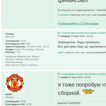
финансово!
Последний раз редактировалось VelvetSky
2 человек
отметили этот пост как понрав
🦘Запрыгивайте в 🇦🇺Австралию
Re: Соревновательная программа разви
tchapay
tchapay
25 фев 2024, 23:22
Мастер
Сообщений:
1470
Амбициозно. Надо пробовать.
Благодарностей:
288
Вот дострою базу до приличного
Зарегистрирован:
25 июн 2011, 15:15
Откуда:
Санкт-Петербург, Россия
Рейтинг:
715
mix83
отметил этот пост как понравивший
Академия Африка Фут (Мали)
Нотерн Тайгерс (Австралия)
Иска (Боливия)
Фулл Физик (Теркс и Кайкос)
Re: Соревновательная программа разви
mix83
25 фев 2024, 23:29
я тоже попробую чт
сборной.
mix83
Эксперт
Сообщений:
8268
ManUtd FOREVER!
Благодарностей:
1236