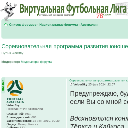
Список форумов
‹
Национальные форумы
‹
Австралия
Соревновательная программа развития юнош
Путь к Олимпу
Модератор:
Модераторы форума
Соревновательная программа развития 
VelvetSky
25 фев 2024, 22:57
Предупреждаю, буд
если Вы со мной с
VelvetSky
Президент ФФ Австралии
Сообщений:
1942
Вдохновлялся кон
Благодарностей:
683
Зарегистрирован:
24 июн 2010, 00:20
Откуда:
Питер, Россия
Тёркса и Кайкоса
Рейтинг:
822