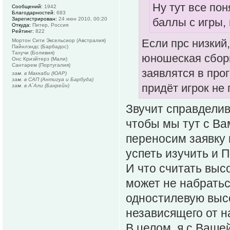
Ну тут все пон
Сообщений:
1942
Благодарностей:
683
Зарегистрирован:
24 июн 2010, 00:20
баллы с игры,
Откуда:
Питер, Россия
Рейтинг:
822
Если прс низкий,
Мортон Сити Эксельсиор (Австралия)
Пайнлэндс (Барбадос)
Тахучи (Боливия)
юношеская сборн
Онс Криэйтерз (Мали)
Сантарем (Португалия)
заявлятся в про
зам. в Маккаби (ЮАР)
зам. в САП (Антигуа и Барбуда)
придёт игрок не
зам. в А`Али (Бахрейн)
Звучит справделив
чтобы мы тут с Ва
переносим заявку 
успеть изучить и П
И что считать выс
может не набратьс
одностилевую выс
независящего от н
В целом, я с Ваше