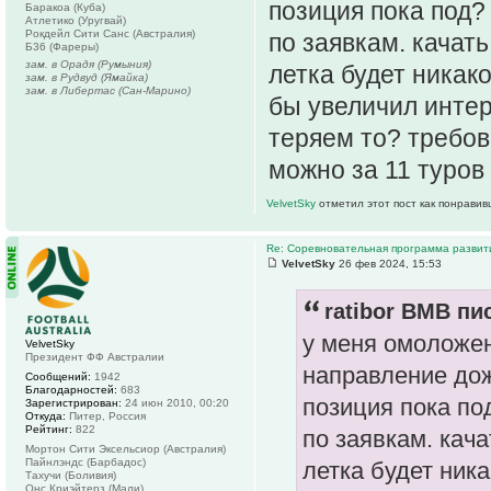
позиция пока под?
Баракоа (Куба)
Атлетико (Уругвай)
Рокдейл Сити Санс (Австралия)
по заявкам. качат
Б36 (Фареры)
зам. в Орадя (Румыния)
летка будет никак
зам. в Рудвуд (Ямайка)
зам. в Либертас (Сан-Марино)
бы увеличил интер
теряем то? требов
можно за 11 туров 
VelvetSky
отметил этот пост как понравив
Re: Соревновательная программа разви
VelvetSky
26 фев 2024, 15:53
ratibor BMB пис
у меня омоложен
VelvetSky
Президент ФФ Австралии
направление до
Сообщений:
1942
Благодарностей:
683
позиция пока по
Зарегистрирован:
24 июн 2010, 00:20
Откуда:
Питер, Россия
Рейтинг:
822
по заявкам. кача
Мортон Сити Эксельсиор (Австралия)
Пайнлэндс (Барбадос)
летка будет ник
Тахучи (Боливия)
Онс Криэйтерз (Мали)