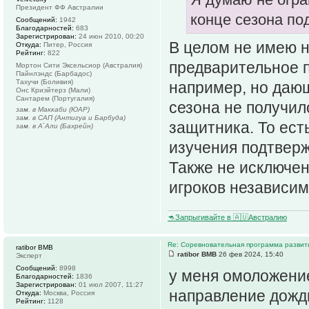
Президент ФФ Австралии
конце сезона по
Сообщений:
1942
Благодарностей:
683
Зарегистрирован:
24 июн 2010, 00:20
В целом не имею н
Откуда:
Питер, Россия
Рейтинг:
822
предварительное п
Мортон Сити Эксельсиор (Австралия)
Пайнлэндс (Барбадос)
Тахучи (Боливия)
например, но даю
Онс Криэйтерз (Мали)
Сантарем (Португалия)
сезона не получил
зам. в Маккаби (ЮАР)
зам. в САП (Антигуа и Барбуда)
защитника. То ест
зам. в А`Али (Бахрейн)
изучения подтверж
Также не исключен
игроков независи
🦘Запрыгивайте в 🇦🇺Австралию
Re: Соревновательная программа разви
ratibor BMB
ratibor BMB
26 фев 2024, 15:40
Эксперт
Сообщений:
8998
у меня омоложение
Благодарностей:
1836
Зарегистрирован:
01 июл 2007, 11:27
направление дожд
Откуда:
Москва, Россия
Рейтинг:
1128