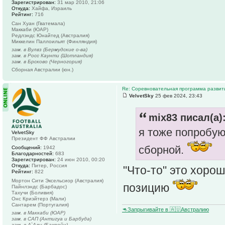
Зарегистрирован:
31 мар 2010, 21:06
Откуда:
Хайфа, Израиль
Рейтинг:
716
Сан Хуан (Гватемала)
Маккаби (ЮАР)
Редлэндс Юнайтед (Австралия)
Миккелин Паллоильят (Финляндия)
зам. в Вулвз (Бермудские о-ва)
зам. в Росс Каунти (Шотландия)
зам. в Брсково (Черногория)
Сборная Австралии (юн.)
Re: Соревновательная программа разви
VelvetSky
25 фев 2024, 23:43
mix83 писал(а)
я тоже попробую 
VelvetSky
Президент ФФ Австралии
сборной.
Сообщений:
1942
Благодарностей:
683
Зарегистрирован:
24 июн 2010, 00:20
Откуда:
Питер, Россия
"Что-то" это хорош
Рейтинг:
822
Мортон Сити Эксельсиор (Австралия)
позицию
Пайнлэндс (Барбадос)
Тахучи (Боливия)
Онс Криэйтерз (Мали)
Сантарем (Португалия)
🦘Запрыгивайте в 🇦🇺Австралию
зам. в Маккаби (ЮАР)
зам. в САП (Антигуа и Барбуда)
зам. в А`Али (Бахрейн)