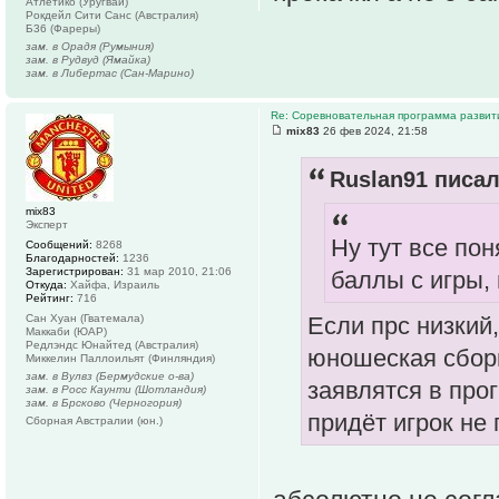
Атлетико (Уругвай)
Рокдейл Сити Санс (Австралия)
Б36 (Фареры)
зам. в Орадя (Румыния)
зам. в Рудвуд (Ямайка)
зам. в Либертас (Сан-Марино)
Re: Соревновательная программа разви
mix83
26 фев 2024, 21:58
Ruslan91 писал
mix83
Эксперт
Ну тут все пон
Сообщений:
8268
Благодарностей:
1236
Зарегистрирован:
31 мар 2010, 21:06
баллы с игры,
Откуда:
Хайфа, Израиль
Рейтинг:
716
Сан Хуан (Гватемала)
Если прс низкий,
Маккаби (ЮАР)
Редлэндс Юнайтед (Австралия)
юношеская сборн
Миккелин Паллоильят (Финляндия)
зам. в Вулвз (Бермудские о-ва)
заявлятся в про
зам. в Росс Каунти (Шотландия)
зам. в Брсково (Черногория)
придёт игрок не
Сборная Австралии (юн.)