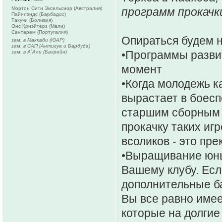
Мортон Сити Эксельсиор (Австралия)
программ прокачк
Пайнлэндс (Барбадос)
Тахучи (Боливия)
Онс Криэйтерз (Мали)
Сантарем (Португалия)
Опираться будем н
зам. в Маккаби (ЮАР)
зам. в САП (Антигуа и Барбуда)
•Программы разви
зам. в А`Али (Бахрейн)
момент
•Когда молодежь ка
вырастает в боес
старшим сборным -
прокачку таких иг
всоликов - это пре
•Выращивание юны
Вашему клубу. Есл
дополнительные ба
Вы все равно имее
которые на долгие