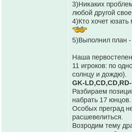
3)Никаких проблем 
любой другой свое
4)Кто хочет юзать 
5)Выполнил план -
Наша первостепенн
11 игроков: по одн
солнцу и дождю).
GK-LD,CD,CD,RD-
Разбираем позиции 
набрать 17 юнцов.
Особых преград не
расшевелиться.
Возродим тему др