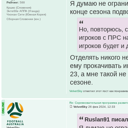
Я думаю не ограни
Рейтинг:
588
Кршко (Словения)
конце сезона подв
Энтеббе АППК (Уганда)
Чхонан Сити (Южная Корея)
Сборная Словении (юн.)
Но, повторюсь, с
игроков с ПРС н
игроков будет и
Отделять никого н
ему прокачивать иг
23, а мне такой не
сезоне.
VelvetSky
отметил этот пост как понравив
Re: Соревновательная программа разви
VelvetSky
26 фев 2024, 12:33
Ruslan91 писал
Я думаю не огра
VelvetSky