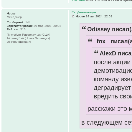
2 человек
отметили этот пост как понрав
Re: Демотивация
House
House
24 авг 2024, 22:58
Менеджер
Сообщений:
144
Зарегистрирован:
30 мар 2008, 20:08
Odissey писал(
Рейтинг:
510
Питтсбург Риверхаундс (США)
Айленд Бэй (Новая Зеландия)
_fox_ писал(а
Эребру (Швеция)
AlexD писа
после акции
демотивацие
команду изв
деградирует 
вредить сво
расскажи это
в следующем сез