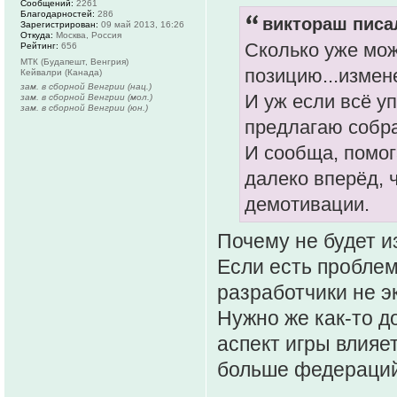
Сообщений:
2261
Благодарностей:
286
виктораш писал
Зарегистрирован:
09 май 2013, 16:26
Откуда:
Москва, Россия
Сколько уже мож
Рейтинг:
656
МТК (Будапешт, Венгрия)
позицию...измен
Кейвалри (Канада)
зам. в сборной Венгрии (нац.)
И уж если всё у
зам. в сборной Венгрии (мол.)
зам. в сборной Венгрии (юн.)
предлагаю собра
И сообща, помога
далеко вперёд, 
демотивации.
Почему не будет и
Если есть проблем
разработчики не 
Нужно же как-то до
аспект игры влияе
больше федераций