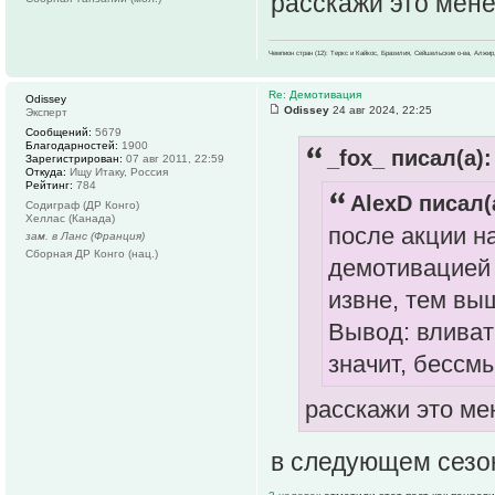
расскажи это мен
Чемпион стран (12): Теркс и Кайкос, Бразилия, Сейшельские о-ва, Алжир
Re: Демотивация
Odissey
Odissey
24 авг 2024, 22:25
Эксперт
Сообщений:
5679
Благодарностей:
1900
_fox_ писал(а):
Зарегистрирован:
07 авг 2011, 22:59
Откуда:
Ищу Итаку, Россия
Рейтинг:
784
AlexD писал(
Содиграф (ДР Конго)
Хеллас (Канада)
после акции н
зам. в Ланс (Франция)
Сборная ДР Конго (нац.)
демотивацией 
извне, тем вы
Вывод: вливать
значит, бессм
расскажи это м
в следующем сезон