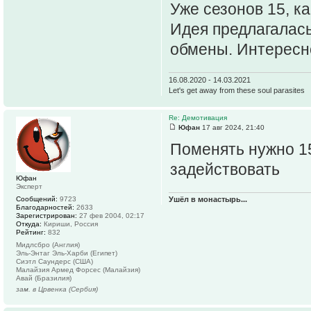
Уже сезонов 15, ка
Идея предлагалась
обмены. Интересно
16.08.2020 - 14.03.2021
Let's get away from these soul parasites
Re: Демотивация
Юфан
17 авг 2024, 21:40
Поменять нужно 15
задействовать
Юфан
Эксперт
Сообщений:
9723
Ушёл в монастырь...
Благодарностей:
2633
Зарегистрирован:
27 фев 2004, 02:17
Откуда:
Кириши, Россия
Рейтинг:
832
Мидлсбро (Англия)
Эль-Энтаг Эль-Харби (Египет)
Сиэтл Саундерс (США)
Малайзия Армед Форсес (Малайзия)
Авай (Бразилия)
зам. в Црвенка (Сербия)