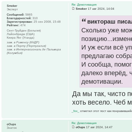
Re: Демотивация
Smoker
Smoker
17 авг 2024, 14:04
Эксперт
Сообщений:
5865
Благодарностей:
310
виктораш писал
Зарегистрирован:
25 сен 2008, 15:48
Рейтинг:
474
Сколько уже мож
Сент-Труйден (Бельгия)
Лайонбридж (США)
позицию...измен
Киира Янг (Уганда)
зам. в Рименсу (КНДР)
И уж если всё у
зам. в Порту (Португалия)
зам. в Интернасиональ де Пальмира
(Колумбия)
предлагаю собра
И сообща, помога
далеко вперёд, 
демотивации.
Да мы так, чисто 
хоть весело. Чеб 
_fox_
отметил этот пост как понравивший
Re: Демотивация
oOups
oOups
17 авг 2024, 14:47
Знаток