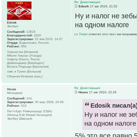
Re: Демотивация
Edosik
17 авг 2024, 21:52
Ну и налог не зеб
Edosik
на одном налоге
Эксперт
Сообщений:
12818
Le Tissier
отметил этот пост как понравив
Благодарностей:
1826
Зарегистрирован:
22 янв 2010, 14:37
Откуда:
Буденновск, Россия
Рейтинг:
954
Химнастик (Испания)
Мбале Хироус (Уганда)
Хавелу (Ханга, Тонга)
Даймондшир (Барбадос)
Вольта Редонда (Бразилия)
зам. в Тинен (Бельгия)
Сборная Испании (нац.)
Re: Демотивация
House
House
17 авг 2024, 22:26
Менеджер
Сообщений:
144
Зарегистрирован:
30 мар 2008, 20:08
Edosik писал(а)
Рейтинг:
510
Питтсбург Риверхаундс (США)
Ну и налог не з
Айленд Бэй (Новая Зеландия)
Эребру (Швеция)
на одном налоге
5% это все равно 