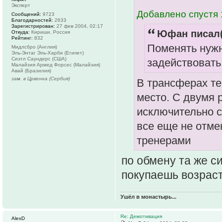
Эксперт
Добавлено спустя 
Сообщений:
9723
Благодарностей:
2633
Зарегистрирован:
27 фев 2004, 02:17
Юфан писал(
Откуда:
Кириши, Россия
Рейтинг:
832
Поменять нужн
Мидлсбро (Англия)
Эль-Энтаг Эль-Харби (Египет)
Сиэтл Саундерс (США)
задействовать
Малайзия Армед Форсес (Малайзия)
Авай (Бразилия)
зам. в Црвенка (Сербия)
В трансферах те
место. С двумя 
исключительно с
все еще не отме
тренерами
по обмену та же с
покупаешь возраст
Ушёл в монастырь...
Re: Демотивация
AlexD