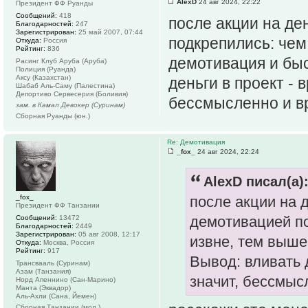
AlexD
24 авг 2024, 22:22
Президент ФФ Руанды
Сообщений:
418
после акции на де
Благодарностей:
247
Зарегистрирован:
25 май 2007, 07:44
подкрепились: чем
Откуда:
Россия
Рейтинг:
836
демотивация и быс
Расинг Клуб Аруба (Аруба)
Полиция (Руанда)
Аксу (Казахстан)
деньги в проект - 
Шабаб Аль-Саму (Палестина)
Депортиво Сервесерия (Боливия)
бессмысленно и в
зам. в Камал Девокер (Суринам)
Сборная Руанды (юн.)
Re: Демотивация
_fox_
24 авг 2024, 22:24
AlexD писал(а)
_fox_
после акции на 
Президент ФФ Танзании
демотивацией п
Сообщений:
13472
Благодарностей:
2449
Зарегистрирован:
05 авг 2008, 12:17
извне, тем выше
Откуда:
Москва, Россия
Рейтинг:
917
Вывод: вливать д
Трансвааль (Суринам)
Азам (Танзания)
значит, бессмыс
Норд Апеннино (Сан-Марино)
Манта (Эквадор)
Аль-Ахли (Сана, Йемен)
Сборная Танзании (мол.)