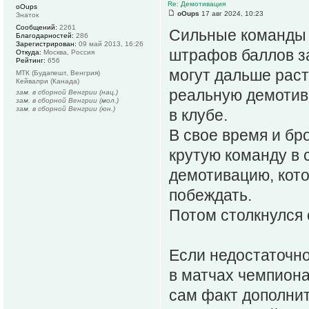
Re: Демотивация
oOups
oOups
17 авг 2024, 10:23
Знаток
Сообщений:
2261
Сильные команды 
Благодарностей:
286
Зарегистрирован:
09 май 2013, 16:26
штрафов баллов з
Откуда:
Москва, Россия
Рейтинг:
656
могут дальше раст
МТК (Будапешт, Венгрия)
Кейвалри (Канада)
реальную демотив
зам. в сборной Венгрии (нац.)
зам. в сборной Венгрии (мол.)
зам. в сборной Венгрии (юн.)
в клубе.
В свое время и бр
крутую команду в 
демотивацию, кото
побеждать.
Потом столкнулся 
Если недостаточно
в матчах чемпиона
сам факт дополнит