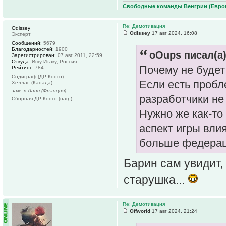
Свободные команды Венгрии (Европ
Re: Демотивация
Odissey
Odissey
17 авг 2024, 16:08
Эксперт
Сообщений:
5679
Благодарностей:
1900
oOups писал(а)
Зарегистрирован:
07 авг 2011, 22:59
Откуда:
Ищу Итаку, Россия
Почему не будет
Рейтинг:
784
Содиграф (ДР Конго)
Если есть пробл
Хеллас (Канада)
зам. в Ланс (Франция)
разработчики не
Сборная ДР Конго (нац.)
Нужно же как-то 
аспект игры вли
больше федерац
Барин сам увидит,
старушка...
Re: Демотивация
Offworld
17 авг 2024, 21:24