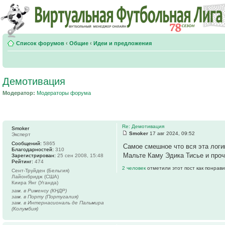
Список форумов
‹
Общие
‹
Идеи и предложения
Демотивация
Модератор:
Модераторы форума
Re: Демотивация
Smoker
Smoker
17 авг 2024, 09:52
Эксперт
Сообщений:
5865
Самое смешное что вся эта логи
Благодарностей:
310
Мальте Каму Эдика Тисье и проч
Зарегистрирован:
25 сен 2008, 15:48
Рейтинг:
474
2 человек
отметили этот пост как понрав
Сент-Труйден (Бельгия)
Лайонбридж (США)
Киира Янг (Уганда)
зам. в Рименсу (КНДР)
зам. в Порту (Португалия)
зам. в Интернасиональ де Пальмира
(Колумбия)