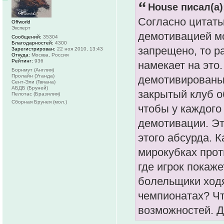
House писал(а)
Согласно цитат
Offworld
Эксперт
демотивацией мо
Сообщений:
35304
Благодарностей:
4300
запрещено, то р
Зарегистрирован:
22 ноя 2010, 13:43
Откуда:
Москва, Россия
Рейтинг:
936
намекает на это
Борнмут (Англия)
Пролайн (Уганда)
демотивированы
Сент-Эли (Гвиана)
АБДБ (Бруней)
закрытый клуб о
Пелотас (Бразилия)
Сборная Брунея (мол.)
чтобы у каждого
демотивации. Эт
этого абсурда. 
мирокубках прот
где игрок покаже
болельщики ходя
чемпионатах? Чт
возможностей. Д