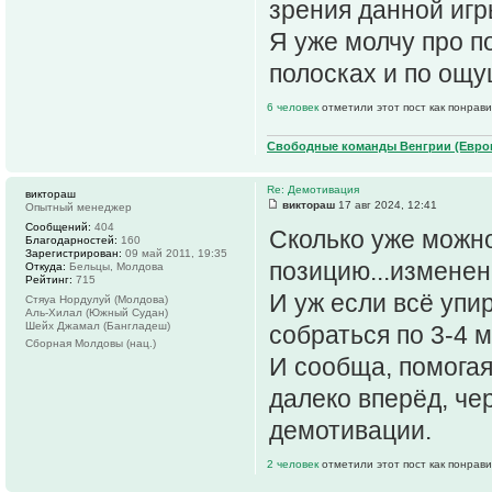
зрения данной игр
Я уже молчу про п
полосках и по ощу
6 человек
отметили этот пост как понрав
Свободные команды Венгрии (Европ
Re: Демотивация
виктораш
виктораш
17 авг 2024, 12:41
Опытный менеджер
Сообщений:
404
Сколько уже можно
Благодарностей:
160
Зарегистрирован:
09 май 2011, 19:35
позицию...изменен
Откуда:
Бельцы, Молдова
Рейтинг:
715
И уж если всё упи
Стяуа Нордулуй (Молдова)
Аль-Хилал (Южный Судан)
Шейх Джамал (Бангладеш)
собраться по 3-4 
Сборная Молдовы (нац.)
И сообща, помогая 
далеко вперёд, че
демотивации.
2 человек
отметили этот пост как понрав