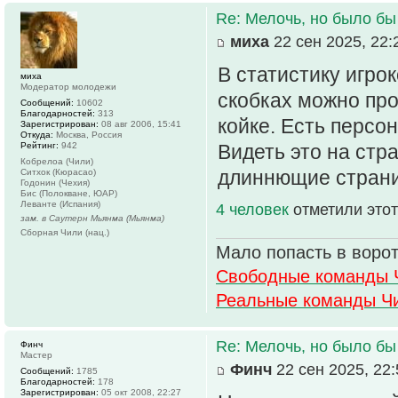
Re: Мелочь, но было бы
миха
22 сен 2025, 22:
В статистику игро
миха
Модератор молодежи
скобках можно пр
Сообщений:
10602
Благодарностей:
313
койке. Есть персо
Зарегистрирован:
08 авг 2006, 15:41
Откуда:
Москва, Россия
Рейтинг:
942
Видеть это на стр
Кобрелоа (Чили)
длиннющие страни
Ситхок (Кюрасао)
Годонин (Чехия)
Бис (Полокване, ЮАР)
Леванте (Испания)
4 человек
отметили этот
зам. в Саутерн Мьянма (Мьянма)
Сборная Чили (нац.)
Мало попасть в ворот
Свободные команды 
Реальные команды Ч
Re: Мелочь, но было бы
Финч
Мастер
Финч
22 сен 2025, 22:
Сообщений:
1785
Благодарностей:
178
Зарегистрирован:
05 окт 2008, 22:27