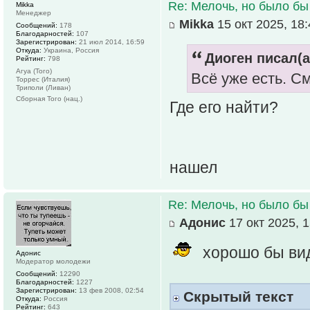
Re: Мелочь, но было бы
Mikka
Менеджер
Mikka
15 окт 2025, 18:
Сообщений:
178
Благодарностей:
107
Зарегистрирован:
21 июл 2014, 16:59
Откуда:
Украина, Россия
Диоген писал(а
Рейтинг:
798
Агуа (Того)
Всё уже есть. С
Торрес (Италия)
Триполи (Ливан)
Сборная Того (нац.)
Где его найти?
нашел
Re: Мелочь, но было бы
Адонис
17 окт 2025, 1
хорошо бы вид
Адонис
Модератор молодежи
Сообщений:
12290
Благодарностей:
1227
Зарегистрирован:
13 фев 2008, 02:54
Скрытый текст
Откуда:
Россия
Рейтинг:
643