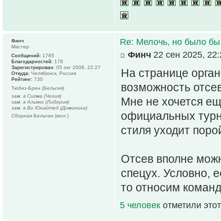
Re: Мелочь, но было бы
Финч
Мастер
Финч
22 сен 2025, 22:
Сообщений:
1785
Благодарностей:
178
Зарегистрирован:
05 окт 2008, 22:27
На странице орга
Откуда:
Челябинск, Россия
Рейтинг:
730
возможность отсе
Тюбиз-Брен (Бельгия)
зам. в Сигма (Чехия)
Мне не хочется ещё
зам. в Альянс (Либерия)
зам. в Ви Юнайтед (Доминика)
официальных турн
Сборная Бельгии (мол.)
стиля уходит поро
Отсев вполне мож
спецух. Условно, 
то относим команд
5 человек
отметили этот