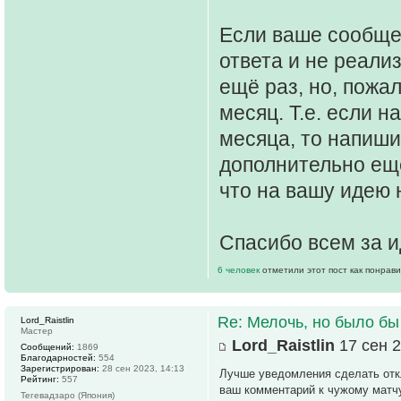
Если ваше сообще
ответа и не реали
ещё раз, но, пожа
месяц. Т.е. если 
месяца, то напиши
дополнительно ещё
что на вашу идею 
Спасибо всем за и
6 человек
отметили этот пост как понрав
Re: Мелочь, но было бы
Lord_Raistlin
Мастер
Lord_Raistlin
17 сен 2
Сообщений:
1869
Благодарностей:
554
Зарегистрирован:
28 сен 2023, 14:13
Лучше уведомления сделать откл
Рейтинг:
557
ваш комментарий к чужому матчу
Тегевадзаро (Япония)