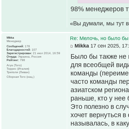
98% менеджеров т
«Вы думали, мы тут в
Re: Мелочь, но было бы
Mikka
Менеджер
Mikka
17 сен 2025, 17
Сообщений:
178
Благодарностей:
107
Зарегистрирован:
21 июл 2014, 16:59
Было бы также не 
Откуда:
Украина, Россия
Рейтинг:
798
для всеобщей види
Агуа (Того)
Торрес (Италия)
команды (переимен
Триполи (Ливан)
Сборная Того (нац.)
часто команды пе
азиатском региона
раньше, кто у нее
Это полезно в слу
хочет вернуться в 
называлась, в как