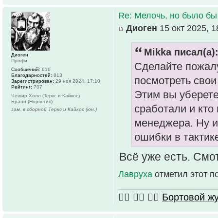
Re: Мелочь, но было бы
Диоген
15 окт 2025, 1
Mikka писал(а)
Диоген
Профи
Сделайте пожал
Сообщений:
616
Благодарностей:
813
посмотреть свои 
Зарегистрирован:
29 ноя 2024, 17:10
Рейтинг:
707
Этим вы уберете
Чешир Холл (Теркс и Кайкос)
Бранн (Норвегия)
сработали и кто
зам. в сборной Теркс и Кайкос (юн.)
менеджера. Ну и
ошибки в тактик
Всё уже есть. Смо
Лавруха
отметил этот п
🏴‍☠️ 🏴‍☠️ 🏴‍☠️
Бортовой 