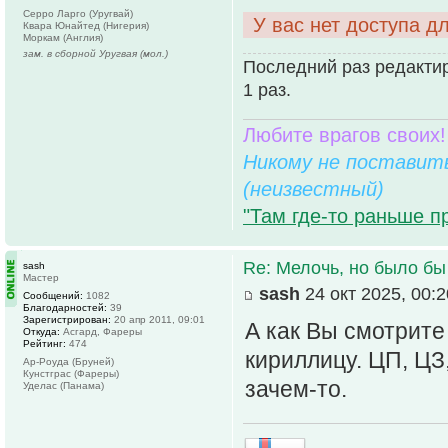
Серро Ларго (Уругвай)
У вас нет доступа д
Квара Юнайтед (Нигерия)
Моркам (Англия)
зам. в сборной Уругвая (мол.)
Последний раз редактир
1 раз.
Любите врагов своих!
Никому не поставить
(неизвестный)
"Там где-то раньше п
Re: Мелочь, но было бы
sash
Мастер
sash
24 окт 2025, 00:2
Сообщений:
1082
Благодарностей:
39
Зарегистрирован:
20 апр 2011, 09:01
А как Вы смотрите
Откуда:
Асгард, Фареры
Рейтинг:
474
кириллицу. ЦП, ЦЗ,
Ар-Роуда (Бруней)
Кунстграс (Фареры)
зачем-то.
Уделас (Панама)