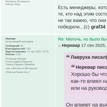
Белшина (Беларусь)
Гейзер (Чад)
Есть менеджеры, кото
те, кто над этим сос
не так важно, что он
победили...(с)
graf34
Re: Мелочь, но было бы
Неревар
Начинающий менеджер
Неревар
17 сен 2025,
Сообщений:
81
Благодарностей:
100
Зарегистрирован:
17 авг 2025, 13:31
Рейтинг:
615
Лавруха писал(
Леопардс (Кения)
Александрия (Украина)
Тиволи Гарденс (Ямайка)
Неревар писа
зам. в Белшина (Беларусь)
Сборная Кении (юн.)
Хорошо бы что
как-то влиял 
или на руково
Он влияет на вы