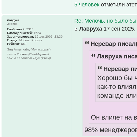
5 человек
отметили этот
Re: Мелочь, но было бы
Лавруха
Знаток
Лавруха
17 сен 2025,
Сообщений:
2314
Благодарностей:
1624
Зарегистрирован:
12 дек 2007, 23:30
Откуда:
Москва, Россия
Неревар писал(
Рейтинг:
663
Энд Апартхайд (Монтсеррат)
зам. в Космос (Сан-Марино)
Лавруха писа
зам. в Калдикот Таун (Уэльс)
Неревар пи
Хорошо бы ч
как-то влия
команде или
Он влияет на 
98% менеджеров 