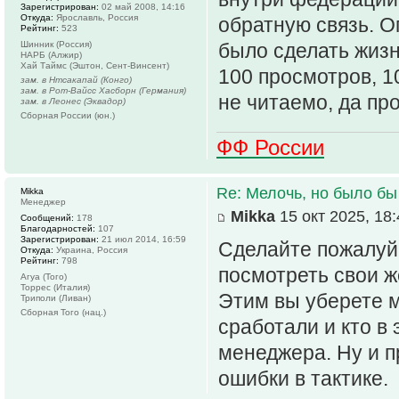
Зарегистрирован:
02 май 2008, 14:16
Откуда:
Ярославль, Россия
обратную связь. 
Рейтинг:
523
Шинник (Россия)
было сделать жизн
НАРБ (Алжир)
Хай Таймс (Эштон, Сент-Винсент)
100 просмотров, 1
зам. в Нтсакапай (Конго)
зам. в Рот-Вайсс Хасборн (Германия)
не читаемо, да про
зам. в Леонес (Эквадор)
Сборная России (юн.)
ФФ России
Re: Мелочь, но было бы
Mikka
Менеджер
Mikka
15 окт 2025, 18:
Сообщений:
178
Благодарностей:
107
Зарегистрирован:
21 июл 2014, 16:59
Сделайте пожалуй
Откуда:
Украина, Россия
Рейтинг:
798
посмотреть свои ж
Агуа (Того)
Торрес (Италия)
Этим вы уберете м
Триполи (Ливан)
Сборная Того (нац.)
сработали и кто в
менеджера. Ну и 
ошибки в тактике.