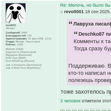
Re: Мелочь, но было бы
revolt001
18 сен 2025,
Лавруха писал(
revolt001
Эксперт
Сообщений:
5486
Deschko87 пи
Благодарностей:
153
Зарегистрирован:
21 фев 2009, 12:31
Комменты к та
Откуда:
Москва, Черногория
Рейтинг:
1048
Тогда сразу бу
Майами (США)
Будучность (Черногория)
Маракана (Бразилия)
Кейп Таун (ЮАР)
Коти Юнайтед (Япония)
Поддерживаю. В 
зам. в Хенераль (Аргентина)
зам. в Кейв Хилл (Барбадос)
кто-то написал 
полезешь прове
тоже захотелось 
3 человек
отметили этот