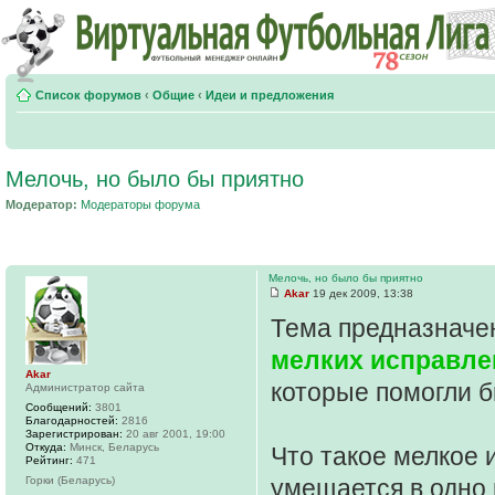
Список форумов
‹
Общие
‹
Идеи и предложения
Мелочь, но было бы приятно
Модератор:
Модераторы форума
Мелочь, но было бы приятно
Akar
19 дек 2009, 13:38
Тема предназначе
мелких исправле
Akar
которые помогли 
Администратор сайта
Сообщений:
3801
Благодарностей:
2816
Зарегистрирован:
20 авг 2001, 19:00
Откуда:
Минск, Беларусь
Что такое мелкое 
Рейтинг:
471
Горки (Беларусь)
умещается в одно