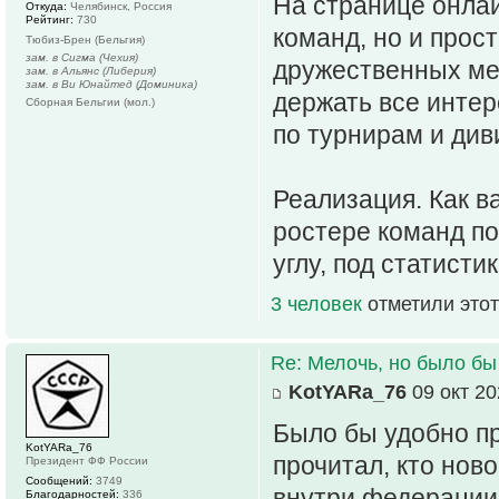
На странице онлай
Откуда:
Челябинск, Россия
Рейтинг:
730
команд, но и прос
Тюбиз-Брен (Бельгия)
зам. в Сигма (Чехия)
дружественных ме
зам. в Альянс (Либерия)
зам. в Ви Юнайтед (Доминика)
держать все инте
Сборная Бельгии (мол.)
по турнирам и див
Реализация. Как в
ростере команд по
углу, под статисти
3 человек
отметили этот
Re: Мелочь, но было бы
KotYARa_76
09 окт 20
Было бы удобно п
KotYARa_76
прочитал, кто ново
Президент ФФ России
Сообщений:
3749
внутри федерации
Благодарностей:
336