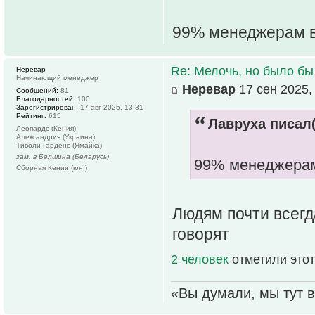
99% менеджерам в
Re: Мелочь, но было бы
Неревар
Начинающий менеджер
Неревар
17 сен 2025,
Сообщений:
81
Благодарностей:
100
Зарегистрирован:
17 авг 2025, 13:31
Рейтинг:
615
Лавруха писал(
Леопардс (Кения)
Александрия (Украина)
Тиволи Гарденс (Ямайка)
зам. в Белшина (Беларусь)
99% менеджерам 
Сборная Кении (юн.)
Людям почти всегд
говорят
2 человек
отметили этот
«Вы думали, мы тут в