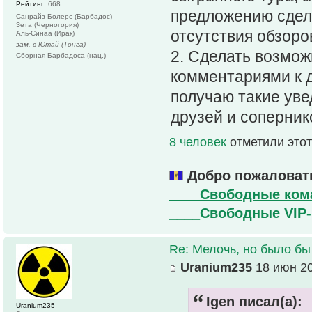
Рейтинг:
668
предложению сдела
Санрайз Болерс (Барбадос)
Зета (Черногория)
отсутствия обзоро
Аль-Синаа (Ирак)
зам. в Ютай (Тонга)
2. Сделать возможн
Сборная Барбадоса (нац.)
комментариями к д
получаю такие уве
друзей и соперник
8 человек
отметили этот
Добро пожаловать
____Свободные ко
____Свободные VIP
Re: Мелочь, но было бы
Uranium235
18 июн 20
Igen писал(а):
Uranium235