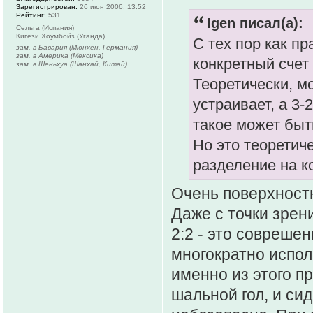
Зарегистрирован:
26 июн 2006, 13:52
Рейтинг:
531
Igen писал(а):
Сельта (Испания)
Кигези Хоумбойз (Уганда)
С тех пор как пр
зам. в Бавария (Мюнхен, Германия)
зам. в Америка (Мексика)
конкретный счет
зам. в Шеньхуа (Шанхай, Китай)
Теоретически, мо
устраивает, а 3-
такое может быт
Но это теоретиче
разделение на к
Очень поверхност
Даже с точки зрен
2:2 - это совреше
многократно исполь
именно из этого пр
шальной гол, и сид