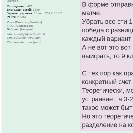
Эксперт
В форме отправк
Сообщений:
3421
Благодарностей:
2449
матче.
Зарегистрирован:
03 июл 2021, 14:07
Рейтинг:
903
Убрать все эти 1-0
Роан Юнайтед (Замбия)
ТАКА (Сальвадор)
победа с разнице
Лебринг (Австрия)
зам. в Ливерпуль (Англия)
каждый вариант 
зам. в Анжле (Франция)
Сборная Австрии (мол.)
А не вот это вот
выиграть, то 9 к
С тех пор как пр
конкретный счет
Теоретически, мо
устраивает, а 3-
такое может быт
Но это теоретиче
разделение на к