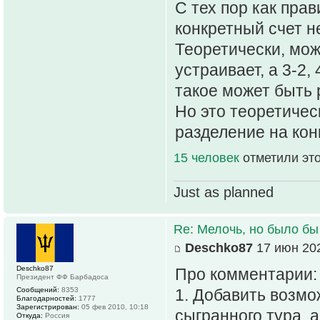
С тех пор как прав
конкретный счет н
Теоретически, може
устраивает, а 3-2,
такое может быть 
Но это теоретичес
разделение на кон
15 человек
отметили эт
Just as planned
Re: Мелочь, но было бы
Deschko87
17 июн 202
Deschko87
Про комментарии:
Президент ФФ Барбадоса
Сообщений:
8353
1. Добавить возм
Благодарностей:
1777
Зарегистрирован:
05 фев 2010, 10:18
сыгранного тура, 
Откуда:
Россия