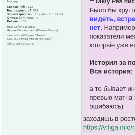
Dikiy Pes пис
Мастер
Сообщений:
1143
Бьіло бьі крут
Благодарностей:
807
Зарегистрирован:
17 июл 2007, 14:54
видеть, встр
Откуда:
Kyiv, Украина
Рейтинг:
659
нет
. Например
Нью Сэйнтс (Уэльс)
Чунан Юниверсити (Южная Корея)
показатели ме
зам. в Аль-Хабура (Оман)
зам. в Бостон Ривер (Уругвай)
которьіе уже 
Сборная Уэльса (юн.)
История за по
Вся история: 
а то бьівает ин
превью матча 
ошибаюсь)
заходишь в рост
https://vfliga.in