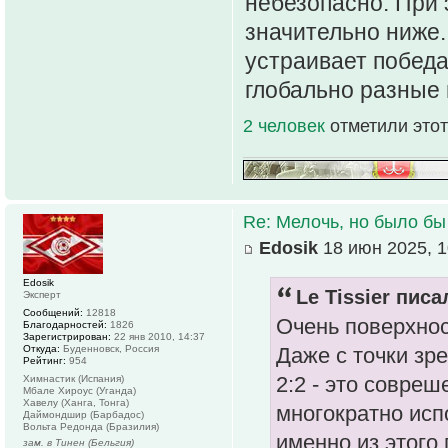
небезопасно. При 
значительно ниже.
устраивает победа 
глобально разные
2 человек
отметили этот
Re: Мелочь, но было бы
Edosik
18 июн 2025, 1
Edosik
Le Tissier писа
Эксперт
Сообщений:
12818
Очень поверхнос
Благодарностей:
1826
Зарегистрирован:
22 янв 2010, 14:37
Откуда:
Буденновск, Россия
Даже с точки зр
Рейтинг:
954
2:2 - это совреш
Химнастик (Испания)
Мбале Хироус (Уганда)
Хавелу (Ханга, Тонга)
многократно испо
Даймондшир (Барбадос)
Вольта Редонда (Бразилия)
именно из этого 
зам. в Тинен (Бельгия)