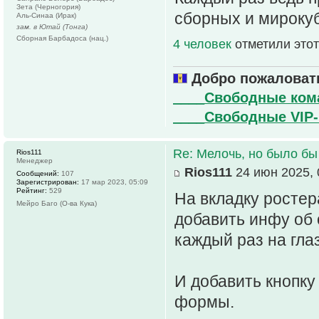
Зета (Черногория)
сборных и мирокуб
Аль-Синаа (Ирак)
зам. в Ютай (Тонга)
Сборная Барбадоса (нац.)
4 человек
отметили этот
Добро пожаловать
____Свободные ко
____Свободные VIP
Re: Мелочь, но было бы
Rios111
Менеджер
Rios111
24 июн 2025, 
Сообщений:
107
Зарегистрирован:
17 мар 2023, 05:09
Рейтинг:
529
На вкладку ростер
Мейро Баго (О-ва Кука)
добавить инфу об 
каждый раз на гла
И добавить кнопку
формы.