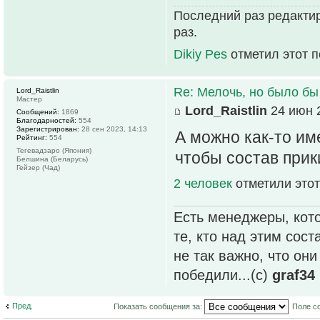
Последний раз редактир
раз.
Dikiy Pes
отметил этот 
Re: Мелочь, но было бы
Lord_Raistlin
Мастер
Lord_Raistlin
24 июн 2
Сообщений:
1869
Благодарностей:
554
Зарегистрирован:
28 сен 2023, 14:13
А можно как-то им
Рейтинг:
554
Тегевадзаро (Япония)
чтобы состав прики
Белшина (Беларусь)
Гейзер (Чад)
2 человек
отметили этот
Есть менеджеры, кото
те, кто над этим сос
не так важно, что он
победили...(с)
graf34
Пред.
Показать сообщения за:
Поле с