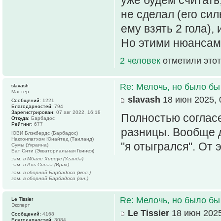
не сделал (его си
ему взять 2 гола),
Но этими нюансам
2 человек
отметили этот
Re: Мелочь, но было бы
slavash
Мастер
slavash
18 июн 2025, 
Сообщений:
1221
Благодарностей:
794
Зарегистрирован:
07 авг 2022, 16:18
Полностью согласе
Откуда:
Барбадос
Рейтинг:
677
разницы. Вообще д
ЮВИ Блэкбердс (Барбадос)
Накхонпатхом Юнайтед (Таиланд)
"я отыгрался". От 
Сумы (Украина)
Бат Сити (Экваториальная Гвинея)
зам. в Мбале Хироус (Уганда)
зам. в Аль-Синаа (Ирак)
зам. в сборной Барбадоса (мол.)
зам. в сборной Барбадоса (юн.)
Re: Мелочь, но было бы
Le Tissier
Эксперт
Le Tissier
18 июн 2025
Сообщений:
4168
Благодарностей:
3084