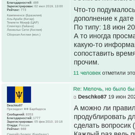
Благодарностей:
488
Зарегистрирован:
02 июл 2019, 13:00
Что-то подумалось
Рейтинг:
773
Кампиненсе (Бразилия)
дополнение к дате
Аль-Араби (Катар)
Темпете Мокаф (ЦАР)
По типу: 18 июн 20
Слингерз (Гайана)
Линкольн Сити (Англия)
А то иногда прос
Сборная Англии (мол.)
какую-то информац
сопоставить время
прочим.
11 человек
отметили это
Re: Мелочь, но было бы
Deschko87
19 июн 202
Deschko87
А можно ли прави
Президент ФФ Барбадоса
Сообщений:
8353
продублировать дл
Благодарностей:
1777
Зарегистрирован:
05 фев 2010, 10:18
сделать вопросик (
Откуда:
Россия
Рейтинг:
668
Каждый раз ведь п
Санрайз Болерс (Барбадос)