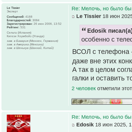
Re: Мелочь, но было бы
Le Tissier
Эксперт
Le Tissier
18 июн 2025
Сообщений:
4168
Благодарностей:
3084
Зарегистрирован:
26 июн 2006, 13:52
Рейтинг:
531
Edosik писал(а)
Сельта (Испания)
Кигези Хоумбойз (Уганда)
особенно с тел
зам. в Бавария (Мюнхен, Германия)
зам. в Америка (Мексика)
зам. в Шеньхуа (Шанхай, Китай)
ВСОЛ с телефона -
даже вне этих кон
А так в целом согл
галки и оставить т
2 человек
отметили этот
Re: Мелочь, но было бы
Edosik
18 июн 2025, 1