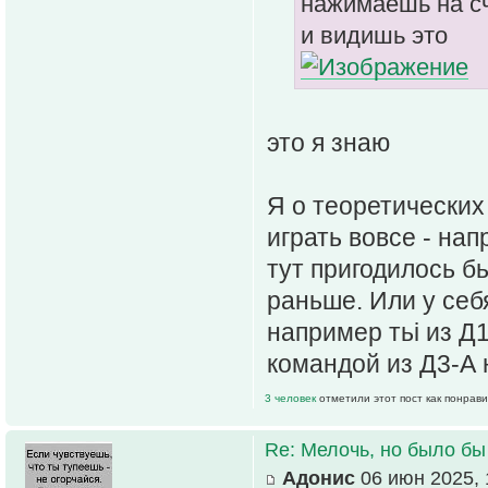
нажимаешь на сч
и видишь это
это я знаю
Я о теоретических
играть вовсе - на
тут пригодилось бьі
раньше. Или у себя
например тьі из Д
командой из Д3-А 
3 человек
отметили этот пост как понрав
Re: Мелочь, но было бы
Адонис
06 июн 2025, 