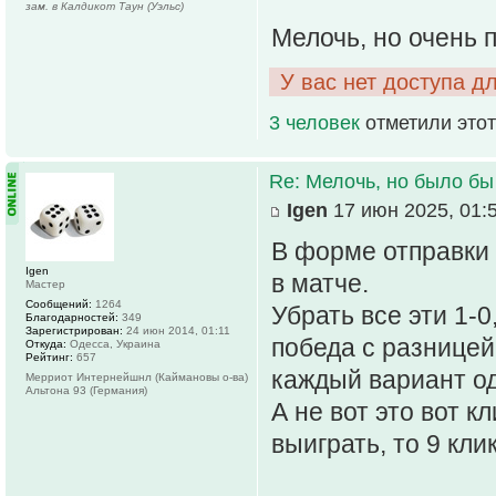
зам. в Калдикот Таун (Уэльс)
Мелочь, но очень 
У вас нет доступа д
3 человек
отметили этот
Re: Мелочь, но было бы
Igen
17 июн 2025, 01:
В форме отправки 
Igen
в матче.
Мастер
Сообщений:
1264
Убрать все эти 1-0, 
Благодарностей:
349
Зарегистрирован:
24 июн 2014, 01:11
победа с разницей 
Откуда:
Одесса, Украина
Рейтинг:
657
каждый вариант од
Мерриот Интернейшнл (Каймановы о-ва)
Альтона 93 (Германия)
А не вот это вот к
выиграть, то 9 кли