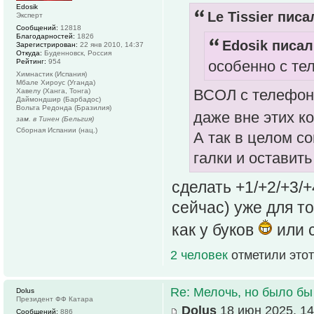
Edosik
Le Tissier писа
Эксперт
Сообщений:
12818
Благодарностей:
1826
Edosik писал
Зарегистрирован:
22 янв 2010, 14:37
Откуда:
Буденновск, Россия
Рейтинг:
954
особенно с те
Химнастик (Испания)
Мбале Хироус (Уганда)
ВСОЛ с телефона
Хавелу (Ханга, Тонга)
Даймондшир (Барбадос)
Вольта Редонда (Бразилия)
даже вне этих к
зам. в Тинен (Бельгия)
Сборная Испании (нац.)
А так в целом со
галки и оставить
сделать +1/+2/+3/+4
сейчас) уже для то
как у буков
или 
2 человек
отметили этот
Re: Мелочь, но было бы
Dolus
Президент ФФ Катара
Dolus
18 июн 2025, 14
Сообщений:
886