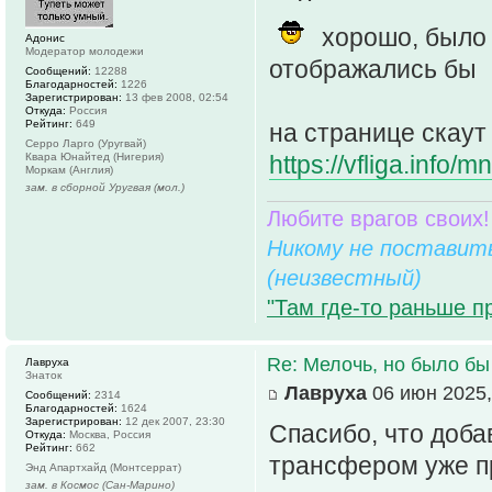
хорошо, было 
Адонис
Модератор молодежи
отображались бы
Сообщений:
12288
Благодарностей:
1226
Зарегистрирован:
13 фев 2008, 02:54
Откуда:
Россия
Рейтинг:
649
на странице скаут
Серро Ларго (Уругвай)
Квара Юнайтед (Нигерия)
https://vfliga.info/
Моркам (Англия)
зам. в сборной Уругвая (мол.)
Любите врагов своих!
Никому не поставить
(неизвестный)
"Там где-то раньше п
Re: Мелочь, но было бы
Лавруха
Знаток
Лавруха
06 июн 2025,
Сообщений:
2314
Благодарностей:
1624
Зарегистрирован:
12 дек 2007, 23:30
Спасибо, что доба
Откуда:
Москва, Россия
Рейтинг:
662
трансфером уже п
Энд Апартхайд (Монтсеррат)
зам. в Космос (Сан-Марино)