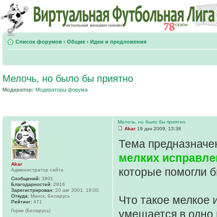
Список форумов
‹
Общие
‹
Идеи и предложения
Мелочь, но было бы приятно
Модератор:
Модераторы форума
Мелочь, но было бы приятно
Akar
19 дек 2009, 13:38
Тема предназначе
мелких исправле
Akar
которые помогли 
Администратор сайта
Сообщений:
3801
Благодарностей:
2816
Зарегистрирован:
20 авг 2001, 19:00
Откуда:
Минск, Беларусь
Что такое мелкое 
Рейтинг:
471
Горки (Беларусь)
умещается в одно