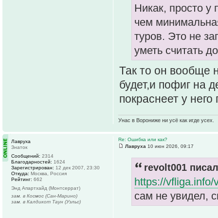
Никак, просто у
чем минимальная
туров. Это не з
уметь считать до
Так то он вообще 
будет,и пофиг на де
покраснеет у него 
Унас в Ворониже ни усё как игде усех.
Re: Ошибка или как?
Лавруха
Лавруха
10 июн 2026, 09:17
Знаток
Сообщений:
2314
Благодарностей:
1624
revolt001 писал
Зарегистрирован:
12 дек 2007, 23:30
Откуда:
Москва, Россия
https://vfliga.inf
Рейтинг:
662
Энд Апартхайд (Монтсеррат)
сам не увидел, 
зам. в Космос (Сан-Марино)
зам. в Калдикот Таун (Уэльс)