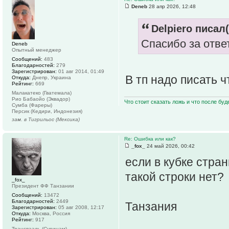
Deneb
28 апр 2026, 12:48
Delpiero писал(
Спасибо за ответ
Deneb
Опытный менеджер
Сообщений:
483
Благодарностей:
279
Зарегистрирован:
01 авг 2014, 01:49
В тп надо писать ч
Откуда:
Днепр, Украина
Рейтинг:
669
Малакатеко (Гватемала)
Рио Бабаойо (Эквадор)
Что стоит сказать ложь и что после буд
Сумба (Фареры)
Персик (Кедири, Индонезия)
зам. в Тигрильос (Мексика)
Re: Ошибка или как?
_fox_
24 май 2026, 00:42
если в кубке стра
такой строки нет?
_fox_
Президент ФФ Танзании
Сообщений:
13472
Благодарностей:
2449
Танзания
Зарегистрирован:
05 авг 2008, 12:17
Откуда:
Москва, Россия
Рейтинг:
917
Трансвааль (Суринам)