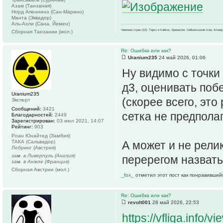
Азам (Танзания)
Норд Апеннино (Сан-Марино)
Манта (Эквадор)
Аль-Ахли (Сана, Йемен)
Чемпион стран (12): Теркс и Кайкос, Бразилия, Сейшельские о-ва, Алжир
Сборная Танзании (мол.)
Re: Ошибка или как?
Uranium235
24 май 2026, 01:06
Ну видимо с точки
д3, оценивать поб
Uranium235
(скорее всего, это
Эксперт
Сообщений:
3421
сетка не предполаг
Благодарностей:
2449
Зарегистрирован:
03 июл 2021, 14:07
Рейтинг:
903
Роан Юнайтед (Замбия)
ТАКА (Сальвадор)
А может и не рели
Лебринг (Австрия)
зам. в Ливерпуль (Англия)
перерегом назвать
зам. в Анжле (Франция)
Сборная Австрии (мол.)
_fox_
отметил этот пост как понравивший
Re: Ошибка или как?
revolt001
28 май 2026, 22:53
https://vfliga.info/