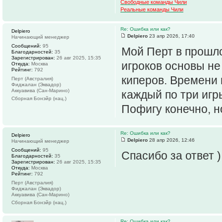
Свободные команды Чили
Реальные команды Чили
Re: Ошибка или как?
Delpiero
Delpiero
23 апр 2026, 17:40
Начинающий менеджер
Сообщений:
95
Мой Перт в прошло
Благодарностей:
35
Зарегистрирован:
26 авг 2025, 15:35
игроков основы не 
Откуда:
Москва
Рейтинг:
792
киперов. Времени 
Перт (Австралия)
Фиджалан (Эквадор)
Аккуавива (Сан-Марино)
каждый по три игр
Сборная Бонэйр (нац.)
Пофигу конечно, н
Re: Ошибка или как?
Delpiero
Delpiero
28 апр 2026, 12:46
Начинающий менеджер
Сообщений:
95
Спасибо за ответ )
Благодарностей:
35
Зарегистрирован:
26 авг 2025, 15:35
Откуда:
Москва
Рейтинг:
792
Перт (Австралия)
Фиджалан (Эквадор)
Аккуавива (Сан-Марино)
Сборная Бонэйр (нац.)
Re: Ошибка или как?