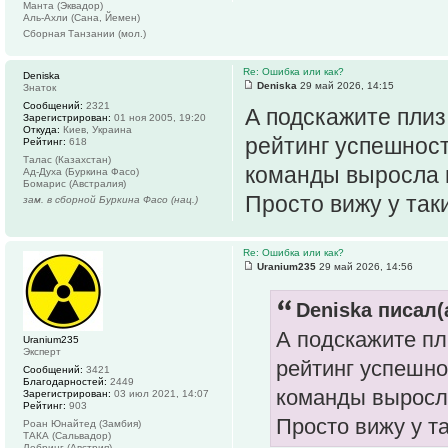
Манта (Эквадор)
Аль-Ахли (Сана, Йемен)
Сборная Танзании (мол.)
Re: Ошибка или как?
Deniska
Deniska
29 май 2026, 14:15
Знаток
Сообщений:
2321
А подскажите плиз
Зарегистрирован:
01 ноя 2005, 19:20
Откуда:
Киев, Украина
рейтинг успешнос
Рейтинг:
618
Талас (Казахстан)
команды выросла в
Ад-Духа (Буркина Фасо)
Бомарис (Австралия)
Просто вижу у так
зам. в сборной Буркина Фасо (нац.)
Re: Ошибка или как?
Uranium235
29 май 2026, 14:56
Deniska писал(
А подскажите пл
Uranium235
Эксперт
рейтинг успешно
Сообщений:
3421
Благодарностей:
2449
команды выросла
Зарегистрирован:
03 июл 2021, 14:07
Рейтинг:
903
Просто вижу у т
Роан Юнайтед (Замбия)
ТАКА (Сальвадор)
Лебринг (Австрия)