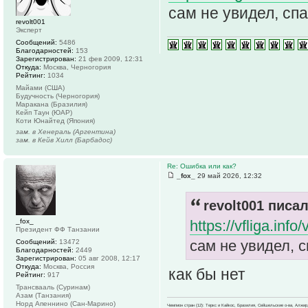
сам не увидел, сп
revolt001
Эксперт
Сообщений:
5486
Благодарностей:
153
Зарегистрирован:
21 фев 2009, 12:31
Откуда:
Москва, Черногория
Рейтинг:
1034
Майами (США)
Будучность (Черногория)
Маракана (Бразилия)
Кейп Таун (ЮАР)
Коти Юнайтед (Япония)
зам. в Хенераль (Аргентина)
зам. в Кейв Хилл (Барбадос)
Re: Ошибка или как?
_fox_
29 май 2026, 12:32
revolt001 писал
_fox_
https://vfliga.inf
Президент ФФ Танзании
сам не увидел, 
Сообщений:
13472
Благодарностей:
2449
Зарегистрирован:
05 авг 2008, 12:17
Откуда:
Москва, Россия
как бы нет
Рейтинг:
917
Трансвааль (Суринам)
Азам (Танзания)
Норд Апеннино (Сан-Марино)
Чемпион стран (12): Теркс и Кайкос, Бразилия, Сейшельские о-ва, Алжир