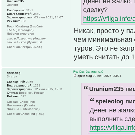
Денег не жалко.
Uranium235
Эксперт
сделку?
Сообщений:
3421
Благодарностей:
2449
https://vfliga.inf
Зарегистрирован:
03 июл 2021, 14:07
Рейтинг:
903
Роан Юнайтед (Замбия)
Никак, просто у п
ТАКА (Сальвадор)
Лебринг (Австрия)
чем минимальная с
зам. в Ливерпуль (Англия)
зам. в Анжле (Франция)
туров. Это не зап
Сборная Австрии (мол.)
уметь считать до 1
Re: Ошибка или как?
speleolog
speleolog
09 июн 2026, 23:24
Знаток
Сообщений:
2256
Благодарностей:
1221
Uranium235 пис
Зарегистрирован:
12 июл 2015, 19:11
Откуда:
Воронеж, Россия
Рейтинг:
595
speleolog пис
Слован (Словения)
Линмэнчжэ (Китай)
Денег не жалко
Чикен Инн (Зимбабве)
Сборная Словении (нац.)
выполнить сде
https://vfliga.i