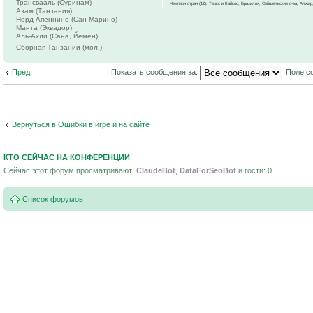
Трансвааль (Суринам)
Чемпион стран (12): Теркс и Кайкос, Бразилия, Сейшельские о-ва, Алжир
Азам (Танзания)
Норд Апеннино (Сан-Марино)
Манта (Эквадор)
Аль-Ахли (Сана, Йемен)
Сборная Танзании (мол.)
Пред.
Показать сообщения за:
Поле с
Вернуться в Ошибки в игре и на сайте
КТО СЕЙЧАС НА КОНФЕРЕНЦИИ
Сейчас этот форум просматривают:
ClaudeBot
,
DataForSeoBot
и гости: 0
Список форумов