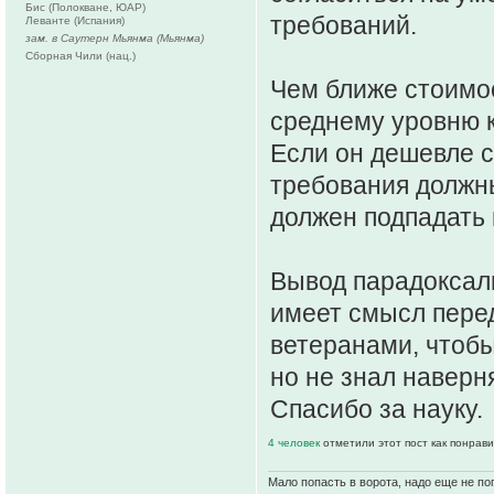
Бис (Полокване, ЮАР)
требований.
Леванте (Испания)
зам. в Саутерн Мьянма (Мьянма)
Сборная Чили (нац.)
Чем ближе стоимос
среднему уровню к
Если он дешевле с
требования должны
должен подпадать 
Вывод парадоксаль
имеет смысл пере
ветеранами, чтобы
но не знал наверн
Спасибо за науку.
4 человек
отметили этот пост как понрав
Мало попасть в ворота, надо еще не поп