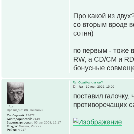
Про какой из двух
со вторым вроде в
сотня)
по первым - тоже 
RW, а CD/CM и RD/
бонусные совмеще
Re: Ошибка или как?
_fox_
10 июн 2026, 15:09
поставил галочку, 
противоречащих с
_fox_
Президент ФФ Танзании
Сообщений:
13472
Благодарностей:
2449
Зарегистрирован:
05 авг 2008, 12:17
Откуда:
Москва, Россия
Рейтинг:
917