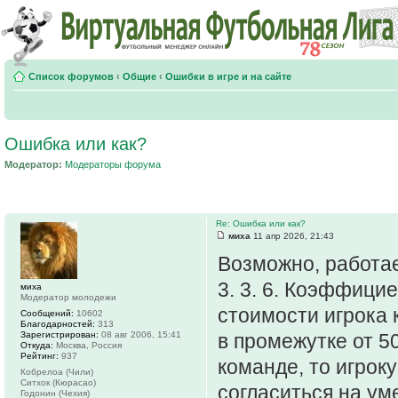
Список форумов
‹
Общие
‹
Ошибки в игре и на сайте
Ошибка или как?
Модератор:
Модераторы форума
Re: Ошибка или как?
миха
11 апр 2026, 21:43
Возможно, работае
3. 3. 6. Коэффици
миха
Модератор молодежи
стоимости игрока 
Сообщений:
10602
Благодарностей:
313
Зарегистрирован:
08 авг 2006, 15:41
в промежутке от 5
Откуда:
Москва, Россия
Рейтинг:
937
команде, то игрок
Кобрелоа (Чили)
Ситхок (Кюрасао)
согласиться на у
Годонин (Чехия)