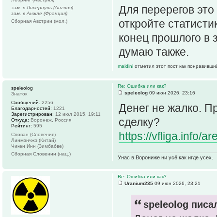
Для перерегов это 
зам. в Ливерпуль (Англия)
зам. в Анжле (Франция)
откройте статистик
Сборная Австрии (мол.)
конец прошлого в 
думаю также.
maldini
отметил этот пост как понравивши
Re: Ошибка или как?
speleolog
speleolog
09 июн 2026, 23:16
Знаток
Сообщений:
2256
Денег не жалко. П
Благодарностей:
1221
Зарегистрирован:
12 июл 2015, 19:11
сделку?
Откуда:
Воронеж, Россия
Рейтинг:
595
https://vfliga.info/
Слован (Словения)
Линмэнчжэ (Китай)
Чикен Инн (Зимбабве)
Сборная Словении (нац.)
Унас в Ворониже ни усё как игде усех.
Re: Ошибка или как?
Uranium235
09 июн 2026, 23:21
speleolog писал