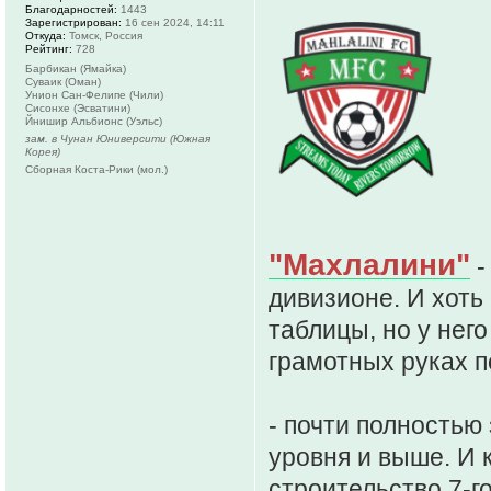
Благодарностей:
1443
Зарегистрирован:
16 сен 2024, 14:11
Откуда:
Томск, Россия
Рейтинг:
728
Барбикан (Ямайка)
Суваик (Оман)
Унион Сан-Фелипе (Чили)
Сисонхе (Эсватини)
Йнишир Альбионс (Уэльс)
зам. в Чунан Юниверсити (Южная
Корея)
Сборная Коста-Рики (мол.)
"Махлалини"
-
дивизионе. И хоть
таблицы, но у нег
грамотных руках п
- почти полностью 
уровня и выше. И 
строительство 7-го