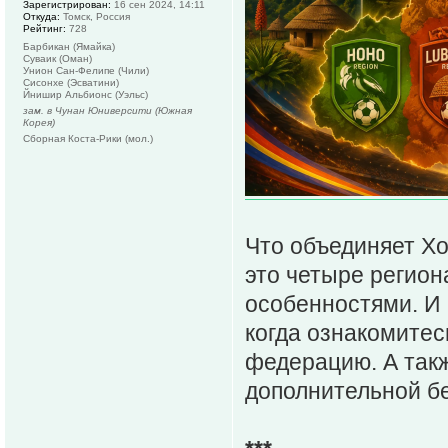
Зарегистрирован:
16 сен 2024, 14:11
Откуда:
Томск, Россия
Рейтинг:
728
Барбикан (Ямайка)
Суваик (Оман)
Унион Сан-Фелипе (Чили)
Сисонхе (Эсватини)
Йнишир Альбионс (Уэльс)
зам. в Чунан Юниверсити (Южная
Корея)
Сборная Коста-Рики (мол.)
Что объединяет Хо
это четыре регио
особенностями. И 
когда ознакомите
федерацию. А такж
дополнительной бе