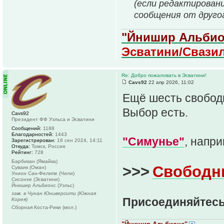
(если редактирован
сообщения от друго
"Йнишир Альбио
Эсватини/Свази
Re: Добро пожаловать в Эсватини!
Cavs92
22 апр 2026, 11:02
Ещё шесть свободн
Выбор есть.
Cavs92
Президент ФФ Уэльса и Эсватини
Сообщений:
1188
Благодарностей:
1443
"Симунье"
, напри
Зарегистрирован:
16 сен 2024, 14:11
Откуда:
Томск, Россия
Рейтинг:
728
Барбикан (Ямайка)
>>>
Свободн
Суваик (Оман)
Унион Сан-Фелипе (Чили)
Сисонхе (Эсватини)
Йнишир Альбионс (Уэльс)
зам. в Чунан Юниверсити (Южная
Присоединяйтесь
Корея)
Сборная Коста-Рики (мол.)