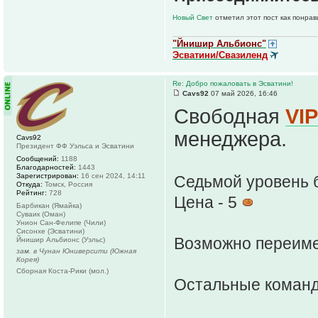
Новый Свет
отметил этот пост как понра
"Йнишир Альбионс"
Эсватини/Свазиленд
Re: Добро пожаловать в Эсватини!
Cavs92
07 май 2026, 16:46
Свободная
VI
менеджера.
Cavs92
Президент ФФ Уэльса и Эсватини
Сообщений:
1188
Благодарностей:
1443
Зарегистрирован:
16 сен 2024, 14:11
Седьмой уровень 
Откуда:
Томск, Россия
Рейтинг:
728
Цена - 5
Барбикан (Ямайка)
Суваик (Оман)
Унион Сан-Фелипе (Чили)
Сисонхе (Эсватини)
Возможно переим
Йнишир Альбионс (Уэльс)
зам. в Чунан Юниверсити (Южная
Корея)
Сборная Коста-Рики (мол.)
Остальные команд