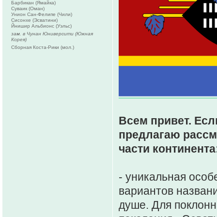
Барбикан (Ямайка)
Суваик (Оман)
Унион Сан-Фелипе (Чили)
Сисонхе (Эсватини)
Йнишир Альбионс (Уэльс)
зам. в Чунан Юниверсити (Южная
Корея)
Сборная Коста-Рики (мол.)
Всем привет. Есл
предлагаю рассм
части континента
- уникальная особ
вариантов названи
душе. Для поклонн