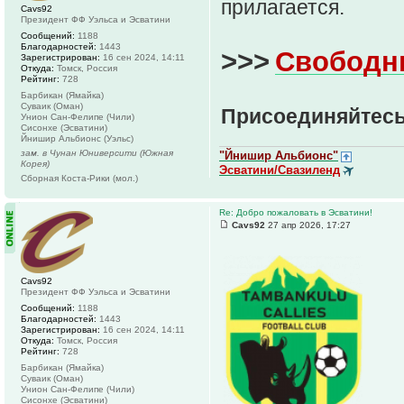
прилагается.
Cavs92
Президент ФФ Уэльса и Эсватини
Сообщений:
1188
Благодарностей:
1443
>>>
Свободн
Зарегистрирован:
16 сен 2024, 14:11
Откуда:
Томск, Россия
Рейтинг:
728
Барбикан (Ямайка)
Суваик (Оман)
Присоединяйтесь
Унион Сан-Фелипе (Чили)
Сисонхе (Эсватини)
Йнишир Альбионс (Уэльс)
зам. в Чунан Юниверсити (Южная
"Йнишир Альбионс"
Корея)
Эсватини/Свазиленд
Сборная Коста-Рики (мол.)
Re: Добро пожаловать в Эсватини!
Cavs92
27 апр 2026, 17:27
Cavs92
Президент ФФ Уэльса и Эсватини
Сообщений:
1188
Благодарностей:
1443
Зарегистрирован:
16 сен 2024, 14:11
Откуда:
Томск, Россия
Рейтинг:
728
Барбикан (Ямайка)
Суваик (Оман)
Унион Сан-Фелипе (Чили)
Сисонхе (Эсватини)