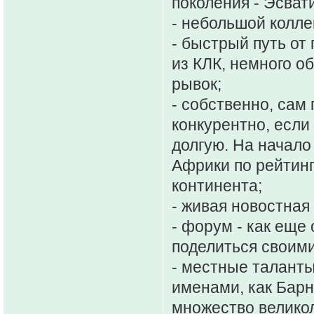
поколения - Эсват
- небольшой коллек
- быстрый путь от
из КЛК, немного о
рывок;
- собственно, сам
конкурентно, если
долгую. На начало
Африки по рейтинг
континента;
- живая новостная
- форум - как еще
поделиться своим
- местные талант
именами, как Барн
множество великол