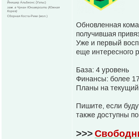
Йнишир Альбионс (Уэльс)
зам. в Чунан Юниверсити (Южная
Корея)
Сборная Коста-Рики (мол.)
Обновленная кома
получившая привяз
Уже и первый вос
еще интересного 
База: 4 уровень
Финансы: более 1
Планы на текущий 
Пишите, если буду
также доступны по
>>>
Свободн