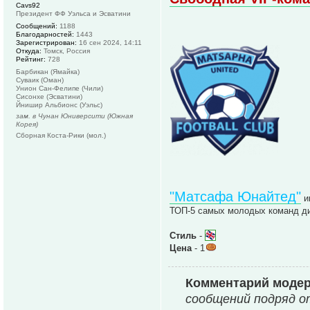
Cavs92
Президент ФФ Уэльса и Эсватини
Сообщений:
1188
Благодарностей:
1443
Зарегистрирован:
16 сен 2024, 14:11
Откуда:
Томск, Россия
Рейтинг:
728
Барбикан (Ямайка)
Суваик (Оман)
Унион Сан-Фелипе (Чили)
Сисонхе (Эсватини)
Йнишир Альбионс (Уэльс)
зам. в Чунан Юниверсити (Южная
Корея)
Сборная Коста-Рики (мол.)
"Матсафа Юнайтед"
и
ТОП-5 самых молодых команд ди
Стиль
-
Цена
- 1
Комментарий моде
сообщений подряд о