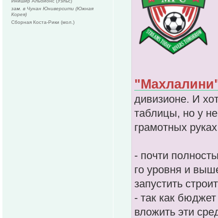
Йнишир Альбионс (Уэльс)
зам. в Чунан Юниверсити (Южная
Корея)
Сборная Коста-Рики (мол.)
"Махлалини
дивизионе. И хо
таблицы, но у н
грамотных руках
- почти полность
го уровня и выш
запустить строит
- так как бюдже
вложить эти сре