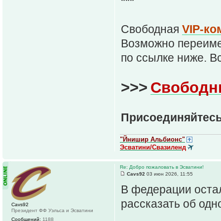
***
Свободная
VIP-ко
Возможно переим
по ссылке ниже. В
>>>
Свободн
Присоединяйтесь
"Йнишир Альбионс"
Эсватини/Свазиленд
Re: Добро пожаловать в Эсватини!
Cavs92
03 июн 2026, 11:55
В федерации остал
рассказать об одн
Cavs92
Президент ФФ Уэльса и Эсватини
Сообщений:
1188