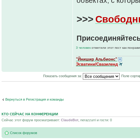
объектах, с котор
>>>
Свободн
Присоединяйтесь
3 человек
отметили этот пост как понрав
"Йнишир Альбионс"
Эсватини/Свазиленд
Показать сообщения за:
Поле сорти
Вернуться в Регистрация и команды
КТО СЕЙЧАС НА КОНФЕРЕНЦИИ
Сейчас этот форум просматривают:
ClaudeBot
, nerazzurri и гости: 0
Список форумов