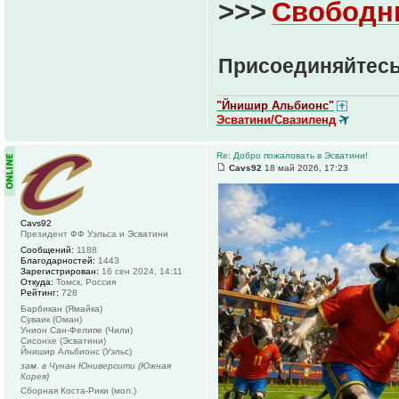
>>>
Свободн
Присоединяйтесь
"Йнишир Альбионс"
Эсватини/Свазиленд
Re: Добро пожаловать в Эсватини!
Cavs92
18 май 2026, 17:23
Cavs92
Президент ФФ Уэльса и Эсватини
Сообщений:
1188
Благодарностей:
1443
Зарегистрирован:
16 сен 2024, 14:11
Откуда:
Томск, Россия
Рейтинг:
728
Барбикан (Ямайка)
Суваик (Оман)
Унион Сан-Фелипе (Чили)
Сисонхе (Эсватини)
Йнишир Альбионс (Уэльс)
зам. в Чунан Юниверсити (Южная
Корея)
Сборная Коста-Рики (мол.)