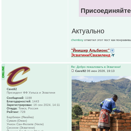
Присоединяйте
Актуально
chemboy
отметил этот пост как понравив
"Йнишир Альбионс"
Эсватини/Свазиленд
Re: Добро пожаловать в Эсватини!
Cavs92
06 июн 2026, 19:13
Cavs92
Президент ФФ Уэльса и Эсватини
Сообщений:
1188
Благодарностей:
1443
Зарегистрирован:
16 сен 2024, 14:11
Откуда:
Томск, Россия
Рейтинг:
728
Барбикан (Ямайка)
Суваик (Оман)
Унион Сан-Фелипе (Чили)
Сисонхе (Эсватини)