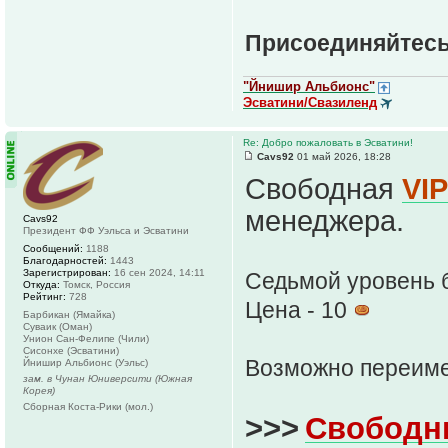
Присоединяйтесь
"Йнишир Альбионс"
Эсватини/Свазиленд
Re: Добро пожаловать в Эсватини!
Cavs92
01 май 2026, 18:28
Свободная
VI
менеджера.
Cavs92
Президент ФФ Уэльса и Эсватини
Сообщений:
1188
Благодарностей:
1443
Зарегистрирован:
16 сен 2024, 14:11
Седьмой уровень 
Откуда:
Томск, Россия
Рейтинг:
728
Цена - 10
Барбикан (Ямайка)
Суваик (Оман)
Унион Сан-Фелипе (Чили)
Сисонхе (Эсватини)
Возможно переим
Йнишир Альбионс (Уэльс)
зам. в Чунан Юниверсити (Южная
Корея)
Сборная Коста-Рики (мол.)
>>>
Свободн