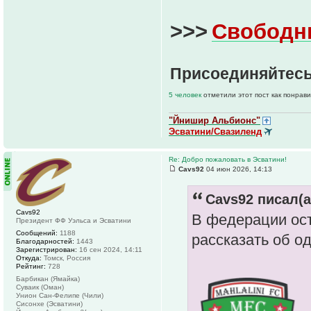
>>>
Свободн
Присоединяйтесь
5 человек
отметили этот пост как понрав
"Йнишир Альбионс"
Эсватини/Свазиленд
Re: Добро пожаловать в Эсватини!
Cavs92
04 июн 2026, 14:13
Cavs92 писал(а
Cavs92
В федерации ост
Президент ФФ Уэльса и Эсватини
Сообщений:
1188
рассказать об о
Благодарностей:
1443
Зарегистрирован:
16 сен 2024, 14:11
Откуда:
Томск, Россия
Рейтинг:
728
Барбикан (Ямайка)
Суваик (Оман)
Унион Сан-Фелипе (Чили)
Сисонхе (Эсватини)