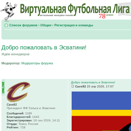
Список форумов
‹
Общие
‹
Регистрация и команды
Добро пожаловать в Эсватини!
Ждём менеджеров
Модератор:
Модераторы форума
Добро пожаловать в Эсватини!
Cavs92
20 апр 2026, 17:07
Cavs92
Президент ФФ Уэльса и Эсватини
Сообщений:
1188
Благодарностей:
1443
Зарегистрирован:
16 сен 2024, 14:11
Откуда:
Томск, Россия
Рейтинг:
728