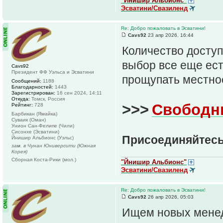
"Йнишир Альбионс"
Эсватини/Свазиленд
Re: Добро пожаловать в Эсватини!
Cavs92
23 апр 2026, 16:44
Количество доступ
выбор все еще есть
Cavs92
Президент ФФ Уэльса и Эсватини
прощупать местнос
Сообщений:
1188
Благодарностей:
1443
Зарегистрирован:
16 сен 2024, 14:11
Откуда:
Томск, Россия
>>>
Свободн
Рейтинг:
728
Барбикан (Ямайка)
Суваик (Оман)
Унион Сан-Фелипе (Чили)
Сисонхе (Эсватини)
Присоединяйтесь
Йнишир Альбионс (Уэльс)
зам. в Чунан Юниверсити (Южная
Корея)
Сборная Коста-Рики (мол.)
"Йнишир Альбионс"
Эсватини/Свазиленд
Re: Добро пожаловать в Эсватини!
Cavs92
26 апр 2026, 05:03
Ищем новых менед