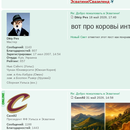
Эсватини/Свазиленд
Re: Добро пожаловать в Эсватини!
Dikiy Pes
18 май 2026, 17:40
вот про коровьі и
Новый Свет
отметил этот пост как понра
Dikiy Pes
Мастер
Сообщений:
1143
Благодарностей:
807
Зарегистрирован:
17 июл 2007, 14:54
Откуда:
Kyiv, Украина
Рейтинг:
657
Нью Сэйнтс (Уэльс)
Чунан Юниверсити (Южная Корея)
зам. в Аль-Хабура (Оман)
зам. в Бостон Ривер (Уругвай)
Сборная Уэльса (юн.)
Re: Добро пожаловать в Эсватини!
Cavs92
31 май 2026, 14:58
Cavs92
Президент ФФ Уэльса и Эсватини
Сообщений:
1188
Благодарностей:
1443