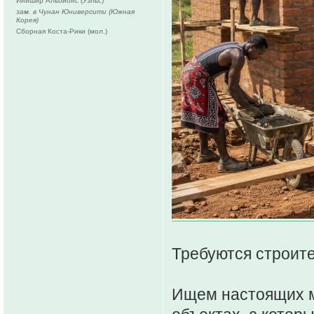
Йнишир Альбионс (Уэльс)
зам. в Чунан Юниверсити (Южная
Корея)
Сборная Коста-Рики (мол.)
Требуются строите
Ищем настоящих ма