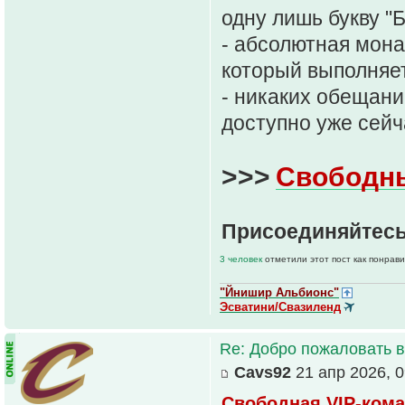
одну лишь букву "Б
- абсолютная мон
который выполняе
- никаких обещаний
доступно уже сейч
>>>
Свободн
Присоединяйтесь
3 человек
отметили этот пост как понрав
"Йнишир Альбионс"
Эсватини/Свазиленд
Re: Добро пожаловать в
Cavs92
21 апр 2026, 0
Свободная VIP-кома