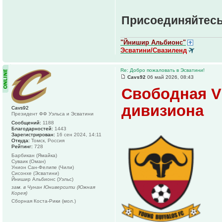
Присоединяйтесь
"Йнишир Альбионс"
Эсватини/Свазиленд
Re: Добро пожаловать в Эсватини!
Cavs92
06 май 2026, 08:43
Свободная V
дивизиона
Cavs92
Президент ФФ Уэльса и Эсватини
Сообщений:
1188
Благодарностей:
1443
Зарегистрирован:
16 сен 2024, 14:11
Откуда:
Томск, Россия
Рейтинг:
728
Барбикан (Ямайка)
Суваик (Оман)
Унион Сан-Фелипе (Чили)
Сисонхе (Эсватини)
Йнишир Альбионс (Уэльс)
зам. в Чунан Юниверсити (Южная
Корея)
Сборная Коста-Рики (мол.)