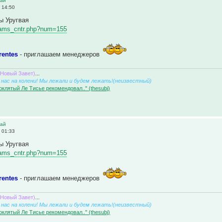
вай
 14:50
ы Уругвая
/teams_cntr.php?num=155
rentes
- приглашаем менеджеров
(Новый Завет)
...
нас на колени! Мы лежали и будем лежать!(неизвестный)
оклятый Ле Тисье рекомендовал.." (thesubj)
вай
 01:33
ы Уругвая
/teams_cntr.php?num=155
rentes
- приглашаем менеджеров
(Новый Завет)
...
нас на колени! Мы лежали и будем лежать!(неизвестный)
оклятый Ле Тисье рекомендовал.." (thesubj)