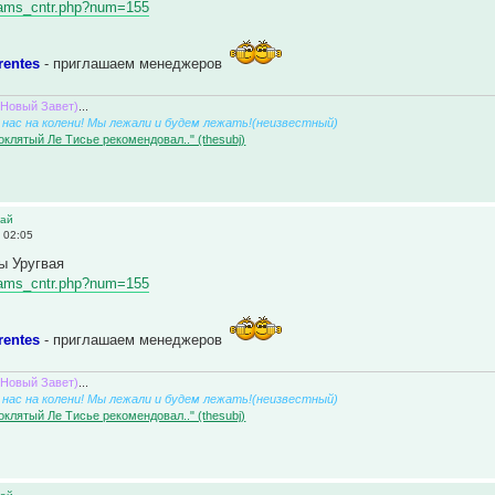
/teams_cntr.php?num=155
rentes
- приглашаем менеджеров
(Новый Завет)
...
нас на колени! Мы лежали и будем лежать!(неизвестный)
оклятый Ле Тисье рекомендовал.." (thesubj)
вай
 02:05
ы Уругвая
/teams_cntr.php?num=155
rentes
- приглашаем менеджеров
(Новый Завет)
...
нас на колени! Мы лежали и будем лежать!(неизвестный)
оклятый Ле Тисье рекомендовал.." (thesubj)