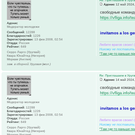
Re: Приглашаем в Уруг
Адонис
12 май 2024,
свободные команд
https://vfliga.info
Адонис
Модератор молодежи
Сообщений:
12288
invitamos a los ge
Благодарностей:
1226
Зарегистрирован:
13 фев 2008, 02:54
Откуда:
Россия
Любите врагов своих! 
Рейтинг:
649
Никому не поставить 
Серро Ларго (Уругвай)
"Там где-то раньше пр
Квара Юнайтед (Нигерия)
Моркам (Англия)
зам. в сборной Уругвая (мол.)
Re: Приглашаем в Уруг
Адонис
14 май 2024,
свободные команд
https://vfliga.info
Адонис
Модератор молодежи
Сообщений:
12288
invitamos a los ge
Благодарностей:
1226
Зарегистрирован:
13 фев 2008, 02:54
Откуда:
Россия
Любите врагов своих! 
Рейтинг:
649
Никому не поставить 
Серро Ларго (Уругвай)
"Там где-то раньше пр
Квара Юнайтед (Нигерия)
Моркам (Англия)