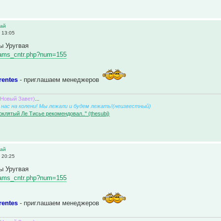
вай
 13:05
ы Уругвая
/teams_cntr.php?num=155
rentes
- приглашаем менеджеров
(Новый Завет)
...
нас на колени! Мы лежали и будем лежать!(неизвестный)
оклятый Ле Тисье рекомендовал.." (thesubj)
вай
 20:25
ы Уругвая
/teams_cntr.php?num=155
rentes
- приглашаем менеджеров