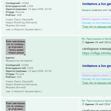
Сообщений:
12288
invitamos a los ge
Благодарностей:
1226
Зарегистрирован:
13 фев 2008, 02:54
Шамрок
отметил этот п
Откуда:
Россия
Рейтинг:
649
Любите врагов своих! 
Серро Ларго (Уругвай)
Квара Юнайтед (Нигерия)
Никому не поставить 
Моркам (Англия)
"Там где-то раньше пр
зам. в сборной Уругвая (мол.)
Re: Приглашаем в Уруг
Адонис
26 май 2024,
свободные команд
https://vfliga.info
Адонис
Модератор молодежи
Сообщений:
12288
invitamos a los ge
Благодарностей:
1226
Зарегистрирован:
13 фев 2008, 02:54
Откуда:
Россия
Любите врагов своих! 
Рейтинг:
649
Никому не поставить 
Серро Ларго (Уругвай)
"Там где-то раньше пр
Квара Юнайтед (Нигерия)
Моркам (Англия)
зам. в сборной Уругвая (мол.)
Re: Приглашаем в Уруг
Адонис
29 май 2024,
свободные команд