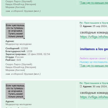
Серро Ларго (Уругвай)
"Там где-то раньше пр
Квара Юнайтед (Нигерия)
Моркам (Англия)
зам. в сборной Уругвая (мол.)
Re: Приглашаем в Уруг
Адонис
25 апр 2024,
свободные команд
https://vfliga.info
Адонис
Модератор молодежи
Сообщений:
12288
invitamos a los ge
Благодарностей:
1226
Зарегистрирован:
13 фев 2008, 02:54
Откуда:
Россия
Любите врагов своих! 
Рейтинг:
649
Никому не поставить 
Серро Ларго (Уругвай)
"Там где-то раньше пр
Квара Юнайтед (Нигерия)
Моркам (Англия)
зам. в сборной Уругвая (мол.)
Re: Приглашаем в Уруг
Адонис
30 апр 2024,
свободные команд
https://vfliga.info
Адонис
Модератор молодежи