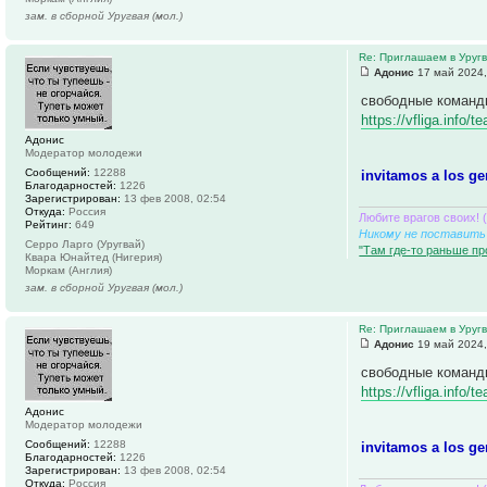
зам. в сборной Уругвая (мол.)
Re: Приглашаем в Уруг
Адонис
17 май 2024,
свободные команд
https://vfliga.info
Адонис
Модератор молодежи
Сообщений:
12288
invitamos a los ge
Благодарностей:
1226
Зарегистрирован:
13 фев 2008, 02:54
Откуда:
Россия
Любите врагов своих! 
Рейтинг:
649
Никому не поставить 
Серро Ларго (Уругвай)
"Там где-то раньше пр
Квара Юнайтед (Нигерия)
Моркам (Англия)
зам. в сборной Уругвая (мол.)
Re: Приглашаем в Уруг
Адонис
19 май 2024,
свободные команд
https://vfliga.info
Адонис
Модератор молодежи
Сообщений:
12288
invitamos a los ge
Благодарностей:
1226
Зарегистрирован:
13 фев 2008, 02:54
Откуда:
Россия