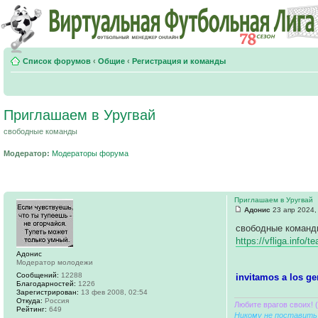
Список форумов
‹
Общие
‹
Регистрация и команды
Приглашаем в Уругвай
свободные команды
Модератор:
Модераторы форума
Приглашаем в Уругвай
Адонис
23 апр 2024,
свободные команд
https://vfliga.info
Адонис
Модератор молодежи
Сообщений:
12288
invitamos a los ge
Благодарностей:
1226
Зарегистрирован:
13 фев 2008, 02:54
Откуда:
Россия
Любите врагов своих! 
Рейтинг:
649
Никому не поставить 