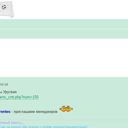
 02:18
ы Уругвая
/teams_cntr.php?num=155
rentes
- приглашаем менеджеров
(Новый Завет)
...
нас на колени! Мы лежали и будем лежать!(неизвестный)