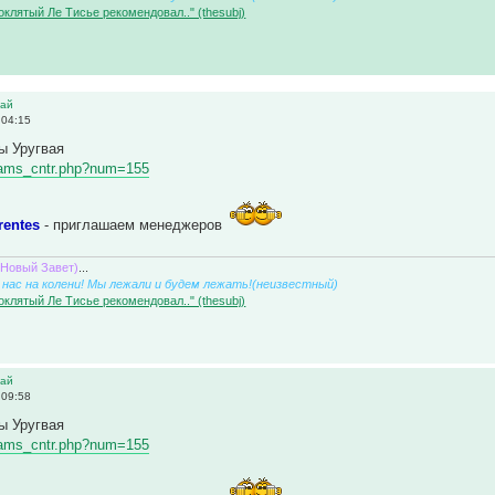
оклятый Ле Тисье рекомендовал.." (thesubj)
вай
 04:15
ы Уругвая
/teams_cntr.php?num=155
rentes
- приглашаем менеджеров
(Новый Завет)
...
нас на колени! Мы лежали и будем лежать!(неизвестный)
оклятый Ле Тисье рекомендовал.." (thesubj)
вай
 09:58
ы Уругвая
/teams_cntr.php?num=155