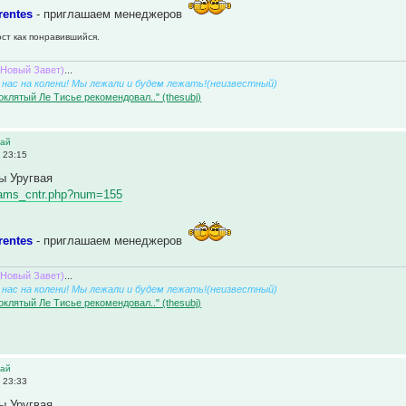
rentes
- приглашаем менеджеров
ост как понравившийся.
(Новый Завет)
...
нас на колени! Мы лежали и будем лежать!(неизвестный)
оклятый Ле Тисье рекомендовал.." (thesubj)
вай
 23:15
ы Уругвая
/teams_cntr.php?num=155
rentes
- приглашаем менеджеров
(Новый Завет)
...
нас на колени! Мы лежали и будем лежать!(неизвестный)
оклятый Ле Тисье рекомендовал.." (thesubj)
вай
 23:33
ы Уругвая