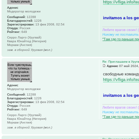
https://vfliga.info
Адонис
Модератор молодежи
Сообщений:
12288
invitamos a los ge
Благодарностей:
1226
Зарегистрирован:
13 фев 2008, 02:54
Откуда:
Россия
Любите врагов своих! 
Рейтинг:
649
Никому не поставить 
Серро Ларго (Уругвай)
"Там где-то раньше пр
Квара Юнайтед (Нигерия)
Моркам (Англия)
зам. в сборной Уругвая (мол.)
Re: Приглашаем в Уруг
Адонис
07 май 2024,
свободные команд
https://vfliga.info
Адонис
Модератор молодежи
Сообщений:
12288
invitamos a los ge
Благодарностей:
1226
Зарегистрирован:
13 фев 2008, 02:54
Откуда:
Россия
Любите врагов своих! 
Рейтинг:
649
Никому не поставить 
Серро Ларго (Уругвай)
"Там где-то раньше пр
Квара Юнайтед (Нигерия)
Моркам (Англия)
зам. в сборной Уругвая (мол.)