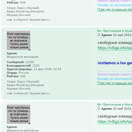
Любите врагов своих! 
Рейтинг:
649
Никому не поставить 
Серро Ларго (Уругвай)
"Там где-то раньше пр
Квара Юнайтед (Нигерия)
Моркам (Англия)
зам. в сборной Уругвая (мол.)
Re: Приглашаем в Уруг
Адонис
22 май 2024,
свободные команд
https://vfliga.info
Адонис
Модератор молодежи
Сообщений:
12288
invitamos a los ge
Благодарностей:
1226
Зарегистрирован:
13 фев 2008, 02:54
Откуда:
Россия
Любите врагов своих! 
Рейтинг:
649
Никому не поставить 
Серро Ларго (Уругвай)
"Там где-то раньше пр
Квара Юнайтед (Нигерия)
Моркам (Англия)
зам. в сборной Уругвая (мол.)
Re: Приглашаем в Уруг
Адонис
25 май 2024,
свободные команд
https://vfliga.info
Адонис
Модератор молодежи