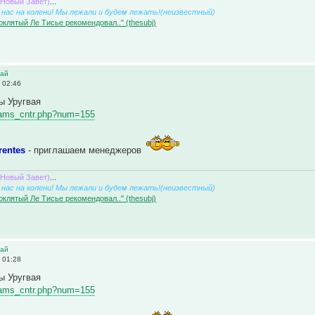
(Новый Завет)
...
нас на колени! Мы лежали и будем лежать!(неизвестный)
оклятый Ле Тисье рекомендовал.." (thesubj)
вай
 02:46
ы Уругвая
/teams_cntr.php?num=155
rentes
- приглашаем менеджеров
(Новый Завет)
...
нас на колени! Мы лежали и будем лежать!(неизвестный)
оклятый Ле Тисье рекомендовал.." (thesubj)
вай
 01:28
ы Уругвая
/teams_cntr.php?num=155