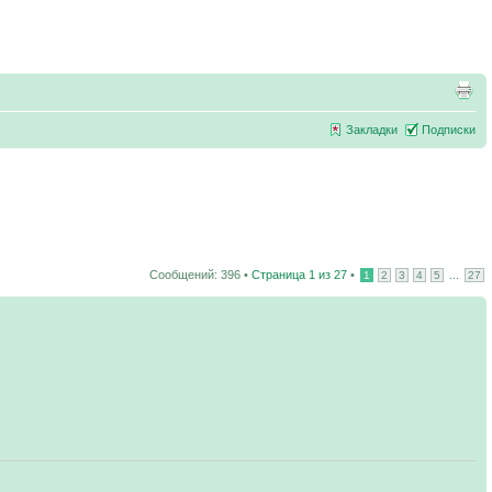
Закладки
Подписки
Сообщений: 396 •
Страница
1
из
27
•
...
1
2
3
4
5
27