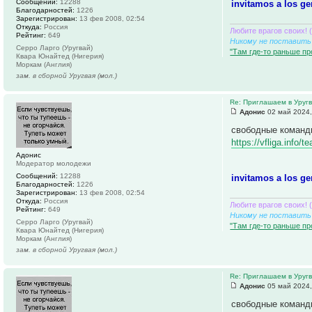
Сообщений:
12288
invitamos a los ge
Благодарностей:
1226
Зарегистрирован:
13 фев 2008, 02:54
Откуда:
Россия
Любите врагов своих! 
Рейтинг:
649
Никому не поставить 
Серро Ларго (Уругвай)
"Там где-то раньше пр
Квара Юнайтед (Нигерия)
Моркам (Англия)
зам. в сборной Уругвая (мол.)
Re: Приглашаем в Уруг
Адонис
02 май 2024,
свободные команд
https://vfliga.info
Адонис
Модератор молодежи
Сообщений:
12288
invitamos a los ge
Благодарностей:
1226
Зарегистрирован:
13 фев 2008, 02:54
Откуда:
Россия
Любите врагов своих! 
Рейтинг:
649
Никому не поставить 
Серро Ларго (Уругвай)
"Там где-то раньше пр
Квара Юнайтед (Нигерия)
Моркам (Англия)
зам. в сборной Уругвая (мол.)
Re: Приглашаем в Уруг
Адонис
05 май 2024,
свободные команд