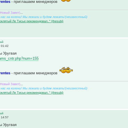
rentes
- приглашаем менеджеров
(Новый Завет)
...
нас на колени! Мы лежали и будем лежать!(неизвестный)
оклятый Ле Тисье рекомендовал.." (thesubj)
вай
 01:42
ы Уругвая
/teams_cntr.php?num=155
rentes
- приглашаем менеджеров
(Новый Завет)
...
нас на колени! Мы лежали и будем лежать!(неизвестный)
оклятый Ле Тисье рекомендовал.." (thesubj)
вай
 14:57
ы Уругвая