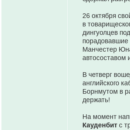
26 октября сво
в товарищеско
дингуолцев по
порадовавшие 
Манчестер Юна
автосоставом 
В четверг вош
английского ка
Борнмутом в ра
держать!
На момент нап
Кауденбит
с т