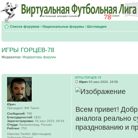
Список форумов
‹
Национальные форумы
‹
Шотландия
ИГРЫ ГОРЦЕВ-78
Модератор:
Модераторы форума
ИГРЫ ГОРЦЕВ-78
Юрич
03 июн 2024, 18:59
Юрич
Всем привет! Добр
Президент ФФ Таити
Сообщений:
799
аналога реально 
Благодарностей:
1811
Зарегистрирован:
04 июл 2023, 09:54
Откуда:
Калининград, Россия
празднованию и п
Рейтинг:
753
Окинлек Талбот (Шотландия)
Тайарапу (Таити)