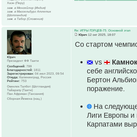
Хаэн (Перу)
зам. в Менгейлор (Индия)
зам. в Массельбург Атлетик
(Шотландия)
зам. в Табор (Словения)
Re: ИГРЫ ГОРЦЕВ-75. Основной этап
Юрич
12 окт 2025, 18:07
Со стартом чемпио
Юрич
vs
Камно
Президент ФФ Таити
Сообщений:
799
себе английско
Благодарностей:
1811
Зарегистрирован:
04 июл 2023, 09:54
Откуда:
Калининград, Россия
Бертон Альби
Рейтинг:
753
Окинлек Талбот (Шотландия)
поражение.
Тайарапу (Таити)
Пан Африкан (Танзания)
Сборная Йемена (нац.)
На следующей
Лиги Европы и 
Карпатами выр