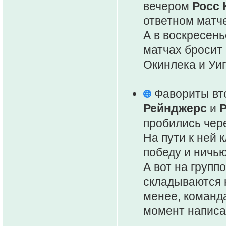
вечером
Росс 
ответном матч
А в воскресен
матчах бросит 
Окинлека и Уиг
Фавориты вто
Рейнджерс
и
Р
пробились чер
На пути к ней 
победу и ничью
А вот на групп
складываются н
менее, команда
момент написа