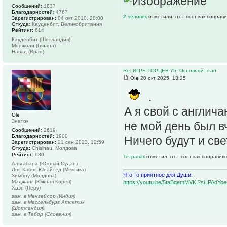
Сообщений:
1837
Благодарностей:
4767
2 человек
отметили этот пост как понрав
Зарегистрирован:
04 окт 2010, 20:00
Откуда:
Кауденбит, Великобритания
Рейтинг:
614
Кауденбит (Шотландия)
Монжоли (Гвиана)
Навад (Иран)
Re: ИГРЫ ГОРЦЕВ-75. Основной этап
Ole
20 окт 2025, 13:25
.
А я свой с англич
Ole
Знаток
не мой день был в
Сообщений:
2619
Благодарностей:
1900
Ничего будут и св
Зарегистрирован:
21 сен 2023, 12:59
Откуда:
Chisinau, Молдова
Рейтинг:
680
Тетрапак
отметил этот пост как понравив
Альтабара (Южный Судан)
Лос-Кабос Юнайтед (Мексика)
Что то приятное для Души.
Зимбру (Молдова)
Маджанг (Южная Корея)
https://youtu.be/5taBqemMVKI?si=PAdY
Хаэн (Перу)
зам. в Менгейлор (Индия)
зам. в Массельбург Атлетик
(Шотландия)
зам. в Табор (Словения)