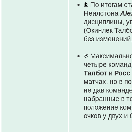
По итогам ст
Неилстона
Ale
дисциплины, у
(Окинлек Талбо
без изменений,
Максимально 
четыре команд
Талбот
и
Росс
матчах, но в п
не дав команд
набранные в т
положение кома
очков у двух и