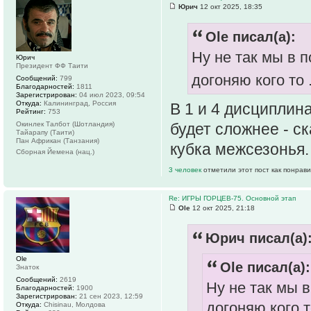
Юрич
12 окт 2025, 18:35
Ole писал(а):
Ну не так мы в 
Юрич
Президент ФФ Таити
догоняю кого то 
Сообщений:
799
Благодарностей:
1811
Зарегистрирован:
04 июл 2023, 09:54
Откуда:
Калининград, Россия
В 1 и 4 дисциплин
Рейтинг:
753
будет сложнее - с
Окинлек Талбот (Шотландия)
Тайарапу (Таити)
Пан Африкан (Танзания)
кубка межсезонья.
Сборная Йемена (нац.)
3 человек
отметили этот пост как понрав
Re: ИГРЫ ГОРЦЕВ-75. Основной этап
Ole
12 окт 2025, 21:18
Юрич писал(а)
Ole
Ole писал(а):
Знаток
Сообщений:
2619
Ну не так мы 
Благодарностей:
1900
Зарегистрирован:
21 сен 2023, 12:59
догоняю кого то
Откуда:
Chisinau, Молдова