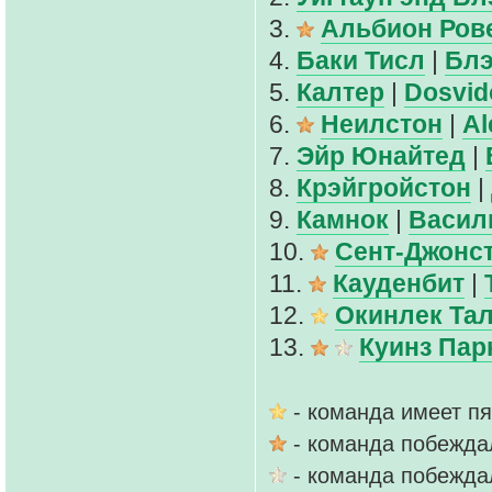
3.
Альбион Ров
4.
Баки Тисл
|
Блэ
5.
Калтер
|
Dosvi
6.
Неилстон
|
Al
7.
Эйр Юнайтед
|
8.
Крэйгройстон
|
9.
Камнок
|
Васил
10.
Сент-Джонс
11.
Кауденбит
|
12.
Окинлек Та
13.
Куинз Пар
- команда имеет п
- команда побежда
- команда побежда