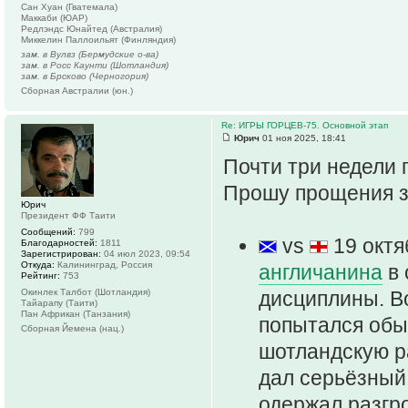
Сан Хуан (Гватемала)
Маккаби (ЮАР)
Редлэндс Юнайтед (Австралия)
Миккелин Паллоильят (Финляндия)
зам. в Вулвз (Бермудские о-ва)
зам. в Росс Каунти (Шотландия)
зам. в Брсково (Черногория)
Сборная Австралии (юн.)
Re: ИГРЫ ГОРЦЕВ-75. Основной этап
Юрич
01 ноя 2025, 18:41
Почти три недели 
Прошу прощения з
Юрич
Президент ФФ Таити
Сообщений:
799
vs
19 окт
Благодарностей:
1811
Зарегистрирован:
04 июл 2023, 09:54
Откуда:
Калининград, Россия
англичанина
в 
Рейтинг:
753
Окинлек Талбот (Шотландия)
дисциплины. В
Тайарапу (Таити)
Пан Африкан (Танзания)
попытался обы
Сборная Йемена (нац.)
шотландскую ра
дал серьёзный
одержал разг