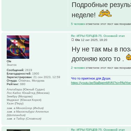
Подробные результ
неделе!
5 человек
отметили этот пост как понрав
Re: ИГРЫ ГОРЦЕВ-75. Основной этап
Ole
12 окт 2025, 18:20
Ну не так мы в по
догоняю кого то .
Ole
Знаток
2 человек
отметили этот пост как понрав
Сообщений:
2619
Благодарностей:
1900
Зарегистрирован:
21 сен 2023, 12:59
Что то приятное для Души.
Откуда:
Chisinau, Молдова
https://youtu.be/5taBqemMVKI?si=PAdY
Рейтинг:
680
Альтабара (Южный Судан)
Лос-Кабос Юнайтед (Мексика)
Зимбру (Молдова)
Маджанг (Южная Корея)
Хаэн (Перу)
зам. в Менгейлор (Индия)
зам. в Массельбург Атлетик
(Шотландия)
зам. в Табор (Словения)
Re: ИГРЫ ГОРЦЕВ-75. Основной этап