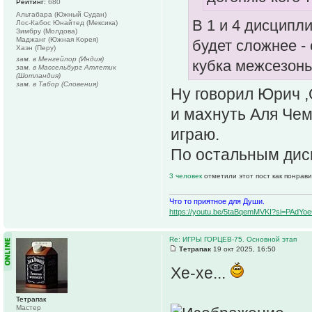
Рейтинг:
680
Альтабара (Южный Судан)
В 1 и 4 дисципл
Лос-Кабос Юнайтед (Мексика)
Зимбру (Молдова)
Маджанг (Южная Корея)
будет сложнее -
Хаэн (Перу)
зам. в Менгейлор (Индия)
кубка межсезонь
зам. в Массельбург Атлетик
(Шотландия)
зам. в Табор (Словения)
Ну говорил Юрич ,
и махнуть Аля Чемп
играю.
По остальным дисци
3 человек
отметили этот пост как понрав
Что то приятное для Души.
https://youtu.be/5taBqemMVKI?si=PAdY
Re: ИГРЫ ГОРЦЕВ-75. Основной этап
Тетрапак
19 окт 2025, 16:50
Хе-хе...
Тетрапак
Мастер