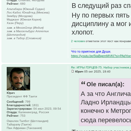
Откуда:
Chisinau, Молдова
В следущий раз сп
Рейтинг:
680
Альтабара (Южный Судан)
Лос-Кабос Юнайтед (Мексика)
Ну по первых пять
Зимбру (Молдова)
Маджанг (Южная Корея)
дисциплину а мог 
Хаэн (Перу)
зам. в Менгейлор (Индия)
хлопот.
зам. в Массельбург Атлетик
(Шотландия)
зам. в Табор (Словения)
2 человек
отметили этот пост как понрав
Что то приятное для Души.
https://youtu.be/5taBqemMVKI?si=PAdY
Re: ИГРЫ ГОРЦЕВ-75. Набор участников д
Юрич
05 окт 2025, 19:40
Ole писал(а):
А за что Англич
Юрич
Президент ФФ Таити
Ладно Ирландцы
Сообщений:
799
Благодарностей:
1811
Зарегистрирован:
04 июл 2023, 09:54
конечно к Метро
Откуда:
Калининград, Россия
Рейтинг:
753
сюда перевелос
Окинлек Талбот (Шотландия)
Тайарапу (Таити)
Пан Африкан (Танзания)