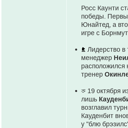
Росс Каунти ст
победы. Первы
Юнайтед, а вт
игре с Борнмут
Лидерство в 
менеджер
Неи
расположился 
тренер
Окинл
19 октября и
лишь
Кауденб
возглавил тур
Кауденбит внов
у "блю брэзилс