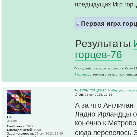
предыдущих Игр горц
Первая игра горц
Результаты
горцев-76
Последний раз редактировалось Юрич 22 
4 человек
отметили этот пост как понрав
Re: ИГРЫ ГОРЦЕВ-75. Набор участников д
Ole
05 окт 2025, 17:18
А за что Англичан
Ладно Ирландцы о
Ole
Знаток
конечно к Метропо
Сообщений:
2619
Благодарностей:
1900
сюда перевелось Э
Зарегистрирован:
21 сен 2023, 12:59