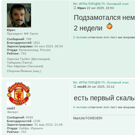
Re: ИГРЫ ГОРЦЕВ-75. Основной этап
Юрич
22 окт 2025, 23:53
Подзамотался нем
2 недели
Юрич
Президент ФФ Таити
2 человек
отметили этот пост как понрав
Сообщений:
799
Благодарностей:
1811
Зарегистрирован:
04 июл 2023, 09:54
Откуда:
Калининград, Россия
Рейтинг:
753
Окинлек Талбот (Шотландия)
Тайарапу (Таити)
Пан Африкан (Танзания)
Сборная Йемена (нац.)
Re: ИГРЫ ГОРЦЕВ-75. Основной этап
mix83
26 окт 2025, 15:12
есть первый скаль
4 человек
отметили этот пост как понрав
mix83
Эксперт
Сообщений:
8268
ManUtd FOREVER!
Благодарностей:
1236
Зарегистрирован:
31 мар 2010, 21:06
Откуда:
Хайфа, Израиль
Рейтинг:
703