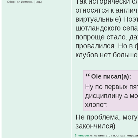
Так исторически с
Сборная Йемена (нац.)
относятся к англи
виртуальные) Поэ
шотландского сепа
попроще стало, да
провалился. Но в 
клубов нет больше
Ole писал(а):
Ну по первых пят
дисциплину а мо
хлопот.
Не проблема, могу
закончился)
3 человек
отметили этот пост как понрав