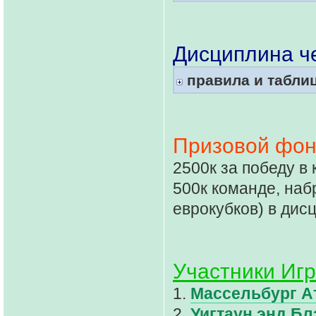
Дисциплина че
правила и табли
Призовой фонд
2500к за победу в
500к команде, наб
еврокубков) в дис
Участники Игр
1.
Массельбург А
2.
Уигтаун энд Б