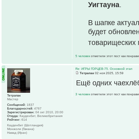
Уигтауна
.
В шапке актуа
будет обновлен
товарищеских
5 человек
отметили этот пост как понрав
Re: ИГРЫ ГОРЦЕВ-75. Основной этап
Тетрапак
02 ноя 2025, 15:59
Ещё одних чаехлё
3 человек
отметили этот пост как понрав
Тетрапак
Мастер
Сообщений:
1837
Благодарностей:
4767
Зарегистрирован:
04 окт 2010, 20:00
Откуда:
Кауденбит, Великобритания
Рейтинг:
614
Кауденбит (Шотландия)
Монжоли (Гвиана)
Навад (Иран)