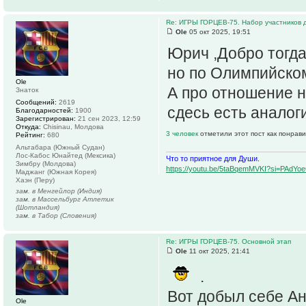
Re: ИГРЫ ГОРЦЕВ-75. Набор участников д
Ole
05 окт 2025, 19:51
Юрич ,Добро тогда
но по Олимпийском
Ole
А про отношение н
Знаток
Сообщений:
2619
сдесь есть аналог
Благодарностей:
1900
Зарегистрирован:
21 сен 2023, 12:59
Откуда:
Chisinau, Молдова
3 человек
отметили этот пост как понрав
Рейтинг:
680
Альтабара (Южный Судан)
Лос-Кабос Юнайтед (Мексика)
Что то приятное для Души.
Зимбру (Молдова)
https://youtu.be/5taBqemMVKI?si=PAdY
Маджанг (Южная Корея)
Хаэн (Перу)
зам. в Менгейлор (Индия)
зам. в Массельбург Атлетик
(Шотландия)
зам. в Табор (Словения)
Re: ИГРЫ ГОРЦЕВ-75. Основной этап
Ole
11 окт 2025, 21:41
.
Вот добыл себе Анг
Ole