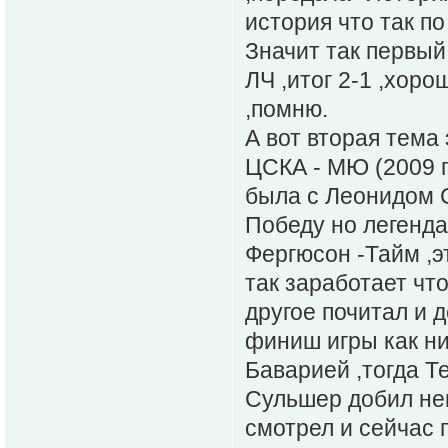
история что так по
Значит так первый 
ЛЧ ,итог 2-1 ,хор
,помню.
А вот вторая тема 
ЦСКА - МЮ (2009 г
была с Леонидом С
Победу но легенда
Фергюсон -Тайм ,э
так заработает чт
другое почитал и 
финиш игры как ни
Баварией ,тогда Т
Сульшер добил нем
смотрел и сейчас 