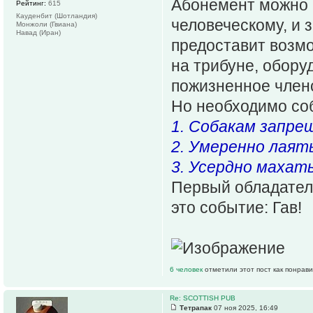
Абонемент можно 
Рейтинг:
615
Кауденбит (Шотландия)
человеческому, и з
Монжоли (Гвиана)
Навад (Иран)
предоставит возмо
на трибуне, обору
пожизненное членс
Но необходимо со
1. Собакам запре
2. Умеренно лаять
3. Усердно махат
Первый обладател
это событие: Гав!
6 человек
отметили этот пост как понрав
Re: SCOTTISH PUB
Тетрапак
07 ноя 2025, 16:49