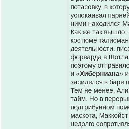
потасовку, в кото
успокаивал парней
ними находился Ма
Как же так вышло,
костюме талисмана
деятельности, писа
форварда в Шотлан
поэтому отправилс
и «
Хиберниана
» 
засиделся в баре п
Тем не менее, Али
тайм. Но в перерыв
подтрибунном пом
маскота, Маккойст
недолго сопротивл