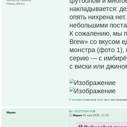
футболом и многое
Монжоли (Гвиана)
Навад (Иран)
накладывается: де
опять нихрена нет
небольшими поста
К сожалению, мы п
Brew» со вкусом е
монстра (фото 1),
серию — с имбирём
с виски или джином
5 человек
отметили этот пост как понрав
Re: SCOTTISH PUB
Марио
Марио
01 ноя 2025, 17:25