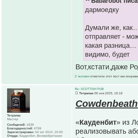
Babarobot писа
дармоедку
Думали же, как…
отправляет - мож
какая разница… 
видимо, будет
Вот,кстати,даже Ро
2 человек
отметили этот пост как понрав
Re: SCOTTISH PUB
Тетрапак
06 ноя 2025, 16:16
Cowdenbeath
Тетрапак
Мастер
«
Кауденбит
» из Л
Сообщений:
1838
Благодарностей:
4769
реализовывать аб
Зарегистрирован:
04 окт 2010, 20:00
Откуда:
Кауденбит, Великобритания