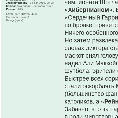
чемпионата Шотла
Зарегистрирован:
04 окт 2010, 20:00
Откуда:
Кауденбит, Великобритания
«
Хибернианом
».
Рейтинг:
615
Кауденбит (Шотландия)
«Сердечный Гарри
Монжоли (Гвиана)
Навад (Иран)
по бровке, привет
Ничего особенного
Но затем развлека
словах диктора ст
маскот снял голов
надел Али Маккойс
футбола. Зрители 
Быстрее всех сор
стали оскорблять 
(большинство фана
католиков, а «
Рей
Забавно, что за п
в роли миротворца