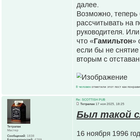
далее.
Возможно, теперь
рассчитывать на п
руководителя. Или
что «
Гамильтон
» 
если бы не снятие
вторым с отставан
8 человек
отметили этот пост как понрав
Re: SCOTTISH PUB
Тетрапак
17 ноя 2025, 18:25
Был такой сл
Тетрапак
Мастер
16 ноября 1996 го
Сообщений:
1838
Благодарностей:
4769