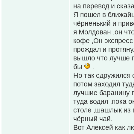
на перевод и сказа
Я пошел в ближайш
чёрненький и прив
я Молдован ,он что
кофе ,Он экспресс 
прождал и протянул
вышло что лучше п
бы
.
Но так сдружился 
потом заходил туд
лучшие баранину г
туда водил ,пока о
столе ,шашлык из 
чёрный чай.
Вот Алексей как л