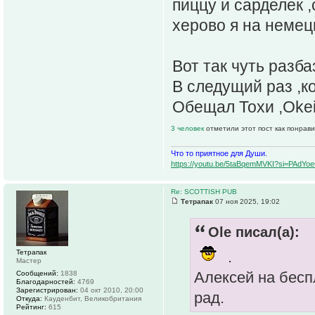
пиццу и сарделек 
херово я на немец
Вот так чуть разба
В следущий раз ,
Обещал Тохи ,Okei
3 человек
отметили этот пост как понрав
Что то приятное для Души.
https://youtu.be/5taBqemMVKI?si=PAdY
Re: SCOTTISH PUB
Тетрапак
07 ноя 2025, 19:02
Ole писал(а):
Тетрапак
.
Мастер
Алексей на бесп
Сообщений:
1838
Благодарностей:
4769
Зарегистрирован:
04 окт 2010, 20:00
рад.
Откуда:
Кауденбит, Великобритания
Рейтинг:
615