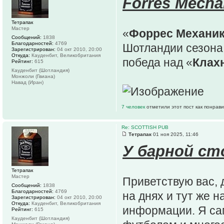
Forres Mecha
Тетрапак
Мастер
«
Форрес Механи
Сообщений:
1838
Благодарностей:
4769
Шотландии сезона
Зарегистрирован:
04 окт 2010, 20:00
Откуда:
Кауденбит, Великобритания
победа над «
Клах
Рейтинг:
615
Кауденбит (Шотландия)
Монжоли (Гвиана)
Навад (Иран)
7 человек
отметили этот пост как понрав
Re: SCOTTISH PUB
Тетрапак
01 ноя 2025, 11:46
У барной ст
Тетрапак
Мастер
Приветствую вас, 
Сообщений:
1838
Благодарностей:
4769
на днях и тут же 
Зарегистрирован:
04 окт 2010, 20:00
Откуда:
Кауденбит, Великобритания
информации. Я са
Рейтинг:
615
Кауденбит (Шотландия)