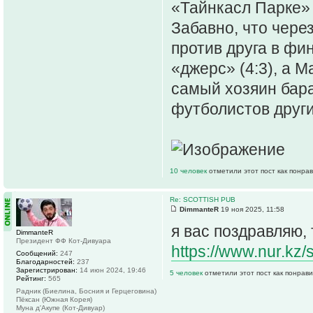
«Тайнкасл Парке»
Забавно, что чере
против друга в фи
«джерс» (4:3), а 
самый хозяин бара 
футболистов друг
10 человек
отметили этот пост как понра
Re: SCOTTISH PUB
DimmanteR
19 ноя 2025, 11:58
я вас поздравляю,
DimmanteR
Президент ФФ Кот-Дивуара
https://www.nur.kz/
Сообщений:
247
Благодарностей:
237
Зарегистрирован:
14 июн 2024, 19:46
5 человек
отметили этот пост как понрав
Рейтинг:
565
Радник (Биелина, Босния и Герцеговина)
Пёксан (Южная Корея)
Муна д'Акупе (Кот-Дивуар)