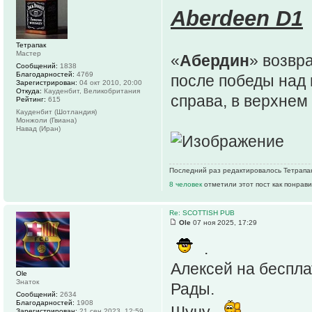
Aberdeen D1
Тетрапак
Мастер
«
Абердин
» возвр
Сообщений:
1838
Благодарностей:
4769
после победы над
Зарегистрирован:
04 окт 2010, 20:00
Откуда:
Кауденбит, Великобритания
справа, в верхнем
Рейтинг:
615
Кауденбит (Шотландия)
Монжоли (Гвиана)
Навад (Иран)
Последний раз редактировалось Тетрапак 
8 человек
отметили этот пост как понрав
Re: SCOTTISH PUB
Ole
07 ноя 2025, 17:29
.
Алексей на беспла
Ole
Знаток
Рады.
Сообщений:
2634
Благодарностей:
1908
Шучу ,
.
Зарегистрирован:
21 сен 2023, 12:59