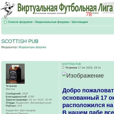
Список форумов
‹
Национальные форумы
‹
Шотландия
SCOTTISH PUB
Модератор:
Модераторы форума
SCOTTISH PUB
Тетрапак
17 окт 2023, 19:14
Тетрапак
Добро пожаловать
Мастер
Сообщений:
1838
основанный 17 ок
Благодарностей:
4769
Зарегистрирован:
04 окт 2010, 20:00
Откуда:
Кауденбит, Великобритания
расположился на
Рейтинг:
615
Кауденбит (Шотландия)
В нашем пабе все
Монжоли (Гвиана)