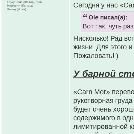
Кауденбит (Шотландия)
Сегодня у нас «Ca
Монжоли (Гвиана)
Навад (Иран)
Ole писал(а):
Вот так, чуть ра
Нисколько! Рад вс
жизни. Для этого и
Пожаловать! )
У барной ст
«Carn Mor» перево
рукотворная груда
будет очень хорош
содержимого в одн
лимитированной кол