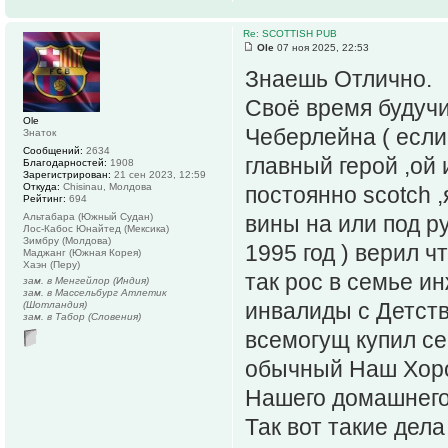
Re: SCOTTISH PUB
Ole
07 ноя 2025, 22:53
Знаешь Отлично.
Своё время будучи
Ole
Чеберлейна ( если 
Знаток
Сообщений:
2634
главный герой ,ой 
Благодарностей:
1908
Зарегистрирован:
21 сен 2023, 12:59
Откуда:
Chisinau, Молдова
постоянно scotch 
Рейтинг:
694
Альтабара (Южный Судан)
вины на или под ру
Лос-Кабос Юнайтед (Мексика)
Зимбру (Молдова)
1995 год ) верил 
Маджанг (Южная Корея)
Хаэн (Перу)
так рос в семье и
зам. в Менгейлор (Индия)
зам. в Массельбург Атлетик
инвалиды с Детство
(Шотландия)
зам. в Табор (Словения)
всемогущ купил се
обычный Наш Хорош
Нашего домашнего
Так вот такие дела