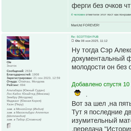
ферги без очков ч
4 человек
отметили этот пост как понрав
ManUtd FOREVER!
Re: SCOTTISH PUB
Ole
08 ноя 2025, 11:12
Ну тогда Сэр Алек
документальный фи
Ole
молодости он без 
Знаток
Сообщений:
2634
Благодарностей:
1908
Зарегистрирован:
21 сен 2023, 12:59
Откуда:
Chisinau, Молдова
Добавлено спустя 10 
Рейтинг:
694
Альтабара (Южный Судан)
.
Лос-Кабос Юнайтед (Мексика)
Зимбру (Молдова)
Маджанг (Южная Корея)
Вот за шел ,на пя
Хаэн (Перу)
зам. в Менгейлор (Индия)
Тут я последние д
зам. в Массельбург Атлетик
(Шотландия)
изумительный мат
зам. в Табор (Словения)
,передача "Истори