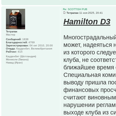
Re: SCOTTISH PUB
Тетрапак
11 ноя 2025, 20:41
Hamilton D3
Тетрапак
Мастер
Многострадальный
Сообщений:
1838
Благодарностей:
4769
может, надеяться 
Зарегистрирован:
04 окт 2010, 20:00
Откуда:
Кауденбит, Великобритания
из которого следу
Рейтинг:
615
Кауденбит (Шотландия)
клуба, не соответ
Монжоли (Гвиана)
Навад (Иран)
ближайшее время 
Специальная комис
выводу пришла по
финансовых просчё
считают виновным 
нарушении реглам
выходе клуба из с