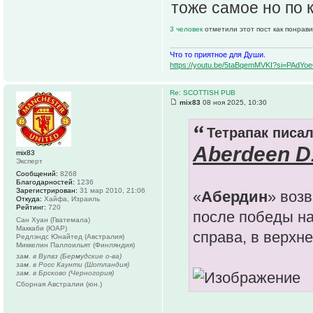
тоже самое но по 
3 человек
отметили этот пост как понрав
Что то приятное для Души.
https://youtu.be/5taBqemMVKI?si=PAdY
Re: SCOTTISH PUB
mix83
08 ноя 2025, 10:30
Тетрапак писал
Aberdeen D
mix83
Эксперт
Сообщений:
8268
Благодарностей:
1236
Зарегистрирован:
31 мар 2010, 21:06
«
Абердин
» воз
Откуда:
Хайфа, Израиль
Рейтинг:
720
после победы н
Сан Хуан (Гватемала)
Маккаби (ЮАР)
справа, в верхн
Редлэндс Юнайтед (Австралия)
Миккелин Паллоильят (Финляндия)
зам. в Вулвз (Бермудские о-ва)
зам. в Росс Каунти (Шотландия)
зам. в Брсково (Черногория)
Сборная Австралии (юн.)