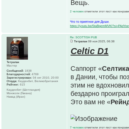
Вещь.
2 человек
отметили этот пост как понрав
Что то приятное для Души.
https://youtu.be/5taBqemMVKI?si=PAdY
Re: SCOTTISH PUB
Тетрапак
09 ноя 2025, 06:38
Celtic D1
Тетрапак
Мастер
Саппорт «
Селтик
Сообщений:
1838
Благодарностей:
4769
в Дании, чтобы по
Зарегистрирован:
04 окт 2010, 20:00
Откуда:
Кауденбит, Великобритания
этим не вдохновил
Рейтинг:
615
Кауденбит (Шотландия)
бездарно проиграл
Монжоли (Гвиана)
Навад (Иран)
Это вам не «
Рейн
7 человек
отметили этот пост как понрав