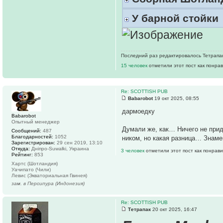
У барной стойки
Последний раз редактировалось Тетрапак 
15 человек
отметили этот пост как понра
Re: SCOTTISH PUB
Babarobot
19 окт 2025, 08:55
дармоедку
Babarobot
Опытный менеджер
Думали же, как… Ничего не приду
Сообщений:
487
Благодарностей:
1052
ником, но какая разница… Знаме
Зарегистрирован:
29 сен 2019, 13:10
Откуда:
Дніпро-Suwałki, Украина
3 человек
отметили этот пост как понрав
Рейтинг:
853
Хартс (Шотландия)
Уачипато (Чили)
Левис (Экваториальная Гвинея)
зам. в Персипура (Индонезия)
Re: SCOTTISH PUB
Тетрапак
20 окт 2025, 16:47