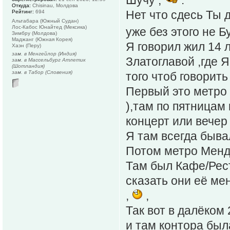
Откуда:
Chisinau, Молдова
Нет что сдесь Ты 
Рейтинг:
694
Альтабара (Южный Судан)
Лос-Кабос Юнайтед (Мексика)
уже без этого не 
Зимбру (Молдова)
Маджанг (Южная Корея)
Я говорил жил 14 л
Хаэн (Перу)
зам. в Менгейлор (Индия)
Златоглавой ,где Я
зам. в Массельбург Атлетик
(Шотландия)
зам. в Табор (Словения)
того чтоб говорить
Первый это метро 
),там по пятницам
концерт или вечер
Я там всегда быва
Потом метро Менде
Там был Кафе/Рест
сказать они её мен
,
,
Так вот в далёком
и там контора был