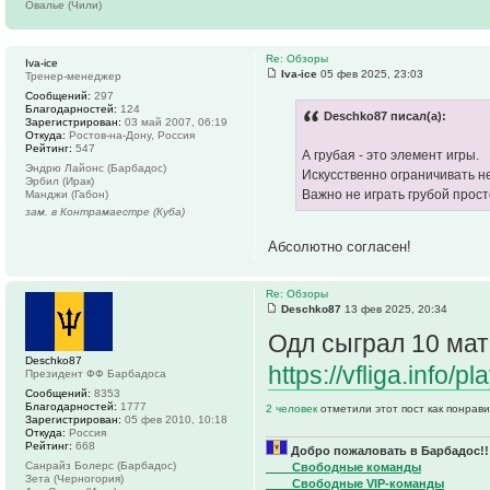
Овалье (Чили)
Re: Обзоры
Iva-ice
Iva-ice
05 фев 2025, 23:03
Тренер-менеджер
Сообщений:
297
Благодарностей:
124
Deschko87 писал(а):
Зарегистрирован:
03 май 2007, 06:19
Откуда:
Ростов-на-Дону, Россия
Рейтинг:
547
А грубая - это элемент игры.
Эндрю Лайонс (Барбадос)
Искусственно ограничивать не
Эрбил (Ирак)
Важно не играть грубой прост
Манджи (Габон)
зам. в Контрамаестре (Куба)
Абсолютно согласен!
Re: Обзоры
Deschko87
13 фев 2025, 20:34
Одл сыграл 10 мат
Deschko87
https://vfliga.info/p
Президент ФФ Барбадоса
Сообщений:
8353
Благодарностей:
1777
2 человек
отметили этот пост как понрав
Зарегистрирован:
05 фев 2010, 10:18
Откуда:
Россия
Рейтинг:
668
Добро пожаловать в Барбадос!!
Санрайз Болерс (Барбадос)
____Свободные команды
Зета (Черногория)
____Свободные VIP-команды