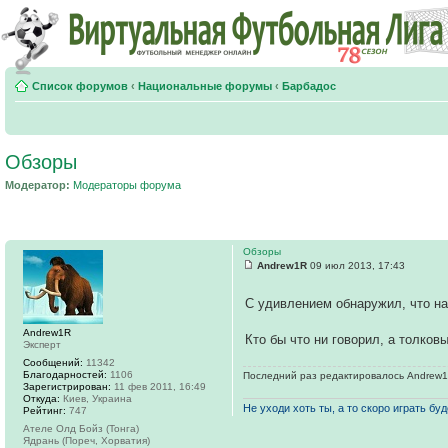
Список форумов
‹
Национальные форумы
‹
Барбадос
Обзоры
Модератор:
Модераторы форума
Обзоры
Andrew1R
09 июл 2013, 17:43
С удивлением обнаружил, что на
Andrew1R
Кто бы что ни говорил, а толков
Эксперт
Сообщений:
11342
Благодарностей:
1106
Последний раз редактировалось Andrew1R 
Зарегистрирован:
11 фев 2011, 16:49
Откуда:
Киев, Украина
Не уходи хоть ты, а то скоро играть буде
Рейтинг:
747
Ателе Олд Бойз (Тонга)
Ядрань (Пореч, Хорватия)