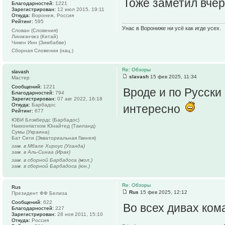
Тоже заметил вчер
Благодарностей:
1221
Зарегистрирован:
12 июл 2015, 19:11
Откуда:
Воронеж, Россия
Рейтинг:
595
Унас в Ворониже ни усё как игде усех.
Слован (Словения)
Линмэнчжэ (Китай)
Чикен Инн (Зимбабве)
Сборная Словении (нац.)
Re: Обзоры
slavash
slavash
15 фев 2025, 11:34
Мастер
Сообщений:
1221
Вроде и по Русски 
Благодарностей:
794
Зарегистрирован:
07 авг 2022, 16:18
Откуда:
Барбадос
интересно
Рейтинг:
677
ЮВИ Блэкбердс (Барбадос)
Накхонпатхом Юнайтед (Таиланд)
Сумы (Украина)
Бат Сити (Экваториальная Гвинея)
зам. в Мбале Хироус (Уганда)
зам. в Аль-Синаа (Ирак)
зам. в сборной Барбадоса (мол.)
зам. в сборной Барбадоса (юн.)
Re: Обзоры
Rus
Rus
15 фев 2025, 12:12
Президент ФФ Белиза
Сообщений:
622
Во всех дивах ком
Благодарностей:
227
Зарегистрирован:
28 ноя 2011, 15:10
Откуда:
Россия