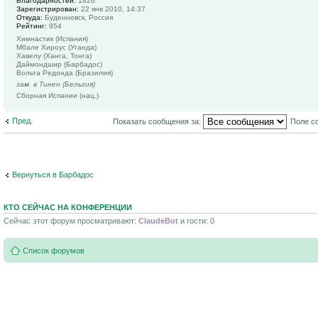
Благодарностей:
1826
Зарегистрирован:
22 янв 2010, 14:37
Откуда:
Буденновск, Россия
Рейтинг:
954
Химнастик (Испания)
Мбале Хироус (Уганда)
Хавелу (Ханга, Тонга)
Даймондшир (Барбадос)
Вольта Редонда (Бразилия)
зам. в Тинен (Бельгия)
Сборная Испании (нац.)
Пред.
Показать сообщения за:
Поле с
Вернуться в Барбадос
КТО СЕЙЧАС НА КОНФЕРЕНЦИИ
Сейчас этот форум просматривают:
ClaudeBot
и гости: 0
Список форумов