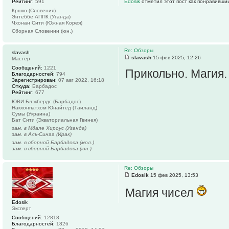
Рейтинг:
591
Edosik
отметил этот пост как понравивши
Кршко (Словения)
Энтеббе АППК (Уганда)
Чхонан Сити (Южная Корея)
Сборная Словении (юн.)
Re: Обзоры
slavash
slavash
15 фев 2025, 12:26
Мастер
Сообщений:
1221
Прикольно. Магия.
Благодарностей:
794
Зарегистрирован:
07 авг 2022, 16:18
Откуда:
Барбадос
Рейтинг:
677
ЮВИ Блэкбердс (Барбадос)
Накхонпатхом Юнайтед (Таиланд)
Сумы (Украина)
Бат Сити (Экваториальная Гвинея)
зам. в Мбале Хироус (Уганда)
зам. в Аль-Синаа (Ирак)
зам. в сборной Барбадоса (мол.)
зам. в сборной Барбадоса (юн.)
Re: Обзоры
Edosik
15 фев 2025, 13:53
Магия чисел
Edosik
Эксперт
Сообщений:
12818
Благодарностей:
1826