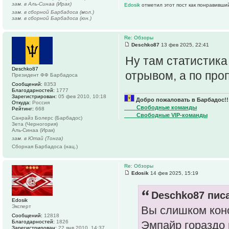
зам. в Аль-Синаа (Ирак)
Edosik
отметил этот пост как понравивши
зам. в сборной Барбадоса (мол.)
зам. в сборной Барбадоса (юн.)
Re: Обзоры
Deschko87
13 фев 2025, 22:41
Ну там статистика
Deschko87
отрывом, а по пр
Президент ФФ Барбадоса
Сообщений:
8353
Благодарностей:
1777
Зарегистрирован:
05 фев 2010, 10:18
Добро пожаловать в Барбадос!!
Откуда:
Россия
____Свободные команды
Рейтинг:
668
____Свободные VIP-команды
Санрайз Болерс (Барбадос)
Зета (Черногория)
Аль-Синаа (Ирак)
зам. в Ютай (Тонга)
Сборная Барбадоса (нац.)
Re: Обзоры
Edosik
14 фев 2025, 15:19
Deschko87 писа
Edosik
Эксперт
Вы слишком кон
Сообщений:
12818
Благодарностей:
1826
Эмпайр гораздо
Зарегистрирован:
22 янв 2010, 14:37