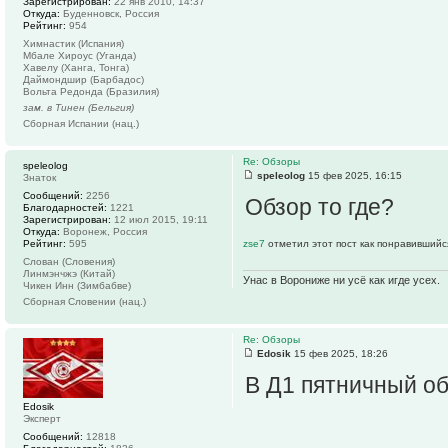
Зарегистрирован:
22 янв 2010, 14:37
Откуда:
Буденновск, Россия
Рейтинг:
954
Химнастик (Испания)
Мбале Хироус (Уганда)
Хавелу (Ханга, Тонга)
Даймондшир (Барбадос)
Вольта Редонда (Бразилия)
зам. в Тинен (Бельгия)
Сборная Испании (нац.)
Re: Обзоры
speleolog
speleolog
15 фев 2025, 16:15
Знаток
Сообщений:
2256
Обзор то где?
Благодарностей:
1221
Зарегистрирован:
12 июл 2015, 19:11
Откуда:
Воронеж, Россия
Рейтинг:
595
zse7
отметил этот пост как понравившийс
Слован (Словения)
Линмэнчжэ (Китай)
Унас в Ворониже ни усё как игде усех.
Чикен Инн (Зимбабве)
Сборная Словении (нац.)
Re: Обзоры
Edosik
15 фев 2025, 18:26
В Д1 пятничный о
Edosik
Эксперт
Сообщений:
12818