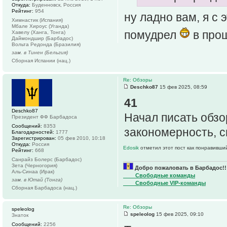
Откуда:
Буденновск, Россия
Рейтинг:
954
ну ладно вам, я с 
Химнастик (Испания)
Мбале Хироус (Уганда)
помудрел
в прош
Хавелу (Ханга, Тонга)
Даймондшир (Барбадос)
Вольта Редонда (Бразилия)
зам. в Тинен (Бельгия)
Сборная Испании (нац.)
Re: Обзоры
Deschko87
15 фев 2025, 08:59
41
Deschko87
Начал писать обзо
Президент ФФ Барбадоса
Сообщений:
8353
закономерность, с
Благодарностей:
1777
Зарегистрирован:
05 фев 2010, 10:18
Откуда:
Россия
Edosik
отметил этот пост как понравивши
Рейтинг:
668
Санрайз Болерс (Барбадос)
Зета (Черногория)
Добро пожаловать в Барбадос!!
Аль-Синаа (Ирак)
____Свободные команды
зам. в Ютай (Тонга)
____Свободные VIP-команды
Сборная Барбадоса (нац.)
Re: Обзоры
speleolog
speleolog
15 фев 2025, 09:10
Знаток
Сообщений:
2256