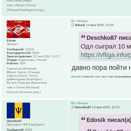
Аль-Синаа (Ирак)
зам. в Ютай (Тонга)
Сборная Барбадоса (нац.)
Re: Обзоры
Edosik
13 фев 2025, 21:53
Deschko87 писа
Edosik
Эксперт
Одл сыграл 10 м
Сообщений:
12818
Благодарностей:
1826
https://vfliga.info
Зарегистрирован:
22 янв 2010, 14:37
Откуда:
Буденновск, Россия
Рейтинг:
954
давно пора пойти
Химнастик (Испания)
Мбале Хироус (Уганда)
Хавелу (Ханга, Тонга)
slavash
отметил этот пост как понравивши
Даймондшир (Барбадос)
Вольта Редонда (Бразилия)
зам. в Тинен (Бельгия)
Сборная Испании (нац.)
Re: Обзоры
Deschko87
13 фев 2025, 22:13
Edosik писал(а)
Deschko87
Президент ФФ Барбадоса
Сообщений:
8353