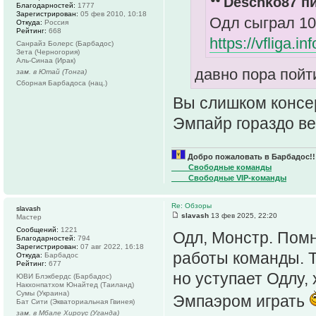
Deschko87 пи
Благодарностей:
1777
Зарегистрирован:
05 фев 2010, 10:18
Одл сыграл 10
Откуда:
Россия
Рейтинг:
668
https://vfliga.in
Санрайз Болерс (Барбадос)
Зета (Черногория)
Аль-Синаа (Ирак)
давно пора пойт
зам. в Ютай (Тонга)
Сборная Барбадоса (нац.)
Вы слишком консе
Эмпайр гораздо в
Добро пожаловать в Барбадос!!
____Свободные команды
____Свободные VIP-команды
Re: Обзоры
slavash
slavash
13 фев 2025, 22:20
Мастер
Сообщений:
1221
Одл, Монстр. Помн
Благодарностей:
794
Зарегистрирован:
07 авг 2022, 16:18
работы команды. Т
Откуда:
Барбадос
Рейтинг:
677
но уступает Одлу,
ЮВИ Блэкбердс (Барбадос)
Накхонпатхом Юнайтед (Таиланд)
Сумы (Украина)
Эмпаэром играть
Бат Сити (Экваториальная Гвинея)
зам. в Мбале Хироус (Уганда)