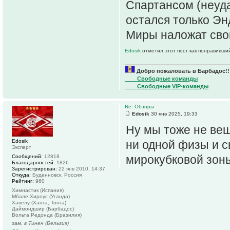
Спартансом (неуда
остался только Эн
Миры наложат свой
Edosik
отметил этот пост как понравивши
Добро пожаловать в Барбадос!!
____Свободные команды
____Свободные VIP-команды
Re: Обзоры
Edosik
30 янв 2025, 19:33
Ну мы тоже не веш
Edosik
ни одной физы и с
Эксперт
мирокубковой зоны
Сообщений:
12818
Благодарностей:
1826
Зарегистрирован:
22 янв 2010, 14:37
Откуда:
Буденновск, Россия
Рейтинг:
960
Химнастик (Испания)
Мбале Хироус (Уганда)
Хавелу (Ханга, Тонга)
Даймондшир (Барбадос)
Вольта Редонда (Бразилия)
зам. в Тинен (Бельгия)