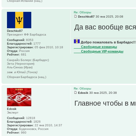
Сборная Испании (нац.)
Re: Обзоры
Deschko87
30 янв 2025, 20:08
Да вас вообще вс
Deschko87
Президент ФФ Барбадоса
Сообщений:
8353
Добро пожаловать в Барбадос!!
Благодарностей:
1777
____Свободные команды
Зарегистрирован:
05 фев 2010, 10:18
Откуда:
Россия
____Свободные VIP-команды
Рейтинг:
681
Санрайз Болерс (Барбадос)
Зета (Черногория)
Аль-Синаа (Ирак)
зам. в Ютай (Тонга)
Сборная Барбадоса (нац.)
Re: Обзоры
Edosik
30 янв 2025, 20:38
Главное чтобы в 
Edosik
Эксперт
Сообщений:
12818
Благодарностей:
1826
Зарегистрирован:
22 янв 2010, 14:37
Откуда:
Буденновск, Россия
Рейтинг:
960