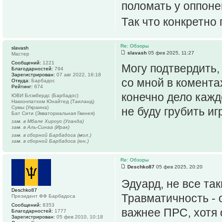
поломать у оппоне
Так что конкретно
Re: Обзоры
slavash
slavash
05 фев 2025, 11:27
Мастер
Сообщений:
1221
Могу подтвердить,
Благодарностей:
794
Зарегистрирован:
07 авг 2022, 16:18
со мной в комента
Откуда:
Барбадос
Рейтинг:
674
конечно дело каждо
ЮВИ Блэкбердс (Барбадос)
Накхонпатхом Юнайтед (Таиланд)
Сумы (Украина)
не буду грубить и
Бат Сити (Экваториальная Гвинея)
зам. в Мбале Хироус (Уганда)
зам. в Аль-Синаа (Ирак)
зам. в сборной Барбадоса (мол.)
зам. в сборной Барбадоса (юн.)
Re: Обзоры
Deschko87
05 фев 2025, 20:20
Эдуард, не все та
Deschko87
Травматичность - 
Президент ФФ Барбадоса
Сообщений:
8353
важнее ПРС, хотя 
Благодарностей:
1777
Зарегистрирован:
05 фев 2010, 10:18