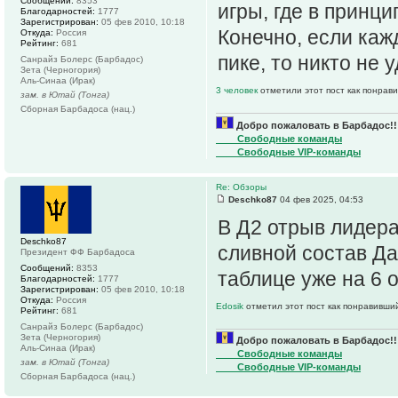
Сообщений:
8353
игры, где в принц
Благодарностей:
1777
Зарегистрирован:
05 фев 2010, 10:18
Конечно, если каж
Откуда:
Россия
Рейтинг:
681
пике, то никто не 
Санрайз Болерс (Барбадос)
Зета (Черногория)
Аль-Синаа (Ирак)
3 человек
отметили этот пост как понрав
зам. в Ютай (Тонга)
Сборная Барбадоса (нац.)
Добро пожаловать в Барбадос!!
____Свободные команды
____Свободные VIP-команды
Re: Обзоры
Deschko87
04 фев 2025, 04:53
В Д2 отрыв лидера
Deschko87
сливной состав Да
Президент ФФ Барбадоса
Сообщений:
8353
таблице уже на 6 о
Благодарностей:
1777
Зарегистрирован:
05 фев 2010, 10:18
Откуда:
Россия
Edosik
отметил этот пост как понравивши
Рейтинг:
681
Санрайз Болерс (Барбадос)
Зета (Черногория)
Добро пожаловать в Барбадос!!
Аль-Синаа (Ирак)
____Свободные команды
зам. в Ютай (Тонга)
____Свободные VIP-команды
Сборная Барбадоса (нац.)