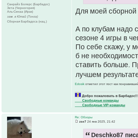
Санрайз Болерс (Барбадос)
Зета (Черногория)
Для моей сборной
Аль-Синаа (Ирак)
зам. в Ютай (Тонга)
Сборная Барбадоса (нац.)
А по клубам надо
сезоне 4 игры в ч
По себе скажу, у м
б не необходимос
ставить больше. П
лучшем результат
Edosik
отметил этот пост как понравивши
Добро пожаловать в Барбадос!!
____Свободные команды
____Свободные VIP-команды
Re: Обзоры
zse7
24 янв 2025, 21:42
Deschko87 писа