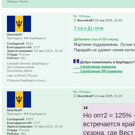
Овалье (Чили)
Re: Обзоры
Deschko87
20 янв 2025, 21:45
3 тур в Д1 готов
Deschko87
Президент ФФ Барбадоса
Добавлено спустя 59 секунд:
Сообщений:
8353
Мартиник поддерживаю. Лучше в
Благодарностей:
1777
Парадайз не удивил своим катен
Зарегистрирован:
05 фев 2010, 10:18
Откуда:
Россия
Рейтинг:
681
Добро пожаловать в Барбадос!!
Санрайз Болерс (Барбадос)
____Свободные команды
Зета (Черногория)
Аль-Синаа (Ирак)
____Свободные VIP-команды
зам. в Ютай (Тонга)
Сборная Барбадоса (нац.)
Re: Обзоры
Deschko87
24 янв 2025, 21:15
Deschko87
Но опт2 = 125% -
Президент ФФ Барбадоса
Сообщений:
8353
встречается кра
Благодарностей:
1777
Зарегистрирован:
05 фев 2010, 10:18
Откуда:
Россия
сезона, где Вес
Рейтинг:
681