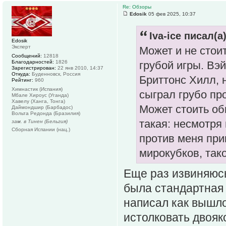
Re: Обзоры
Edosik
05 фев 2025, 10:37
Iva-ice писал(а)
Edosik
Эксперт
Может и не стоит
Сообщений:
12818
Благодарностей:
1826
грубой игры. Вэ
Зарегистрирован:
22 янв 2010, 14:37
Откуда:
Буденновск, Россия
Бриттонс Хилл, 
Рейтинг:
960
Химнастик (Испания)
сыграл грубо пр
Мбале Хироус (Уганда)
Хавелу (Ханга, Тонга)
Может стоить о
Даймондшир (Барбадос)
Вольта Редонда (Бразилия)
такая: несмотря
зам. в Тинен (Бельгия)
Сборная Испании (нац.)
против меня при
мирокубков, так
Еще раз извиняюсь
была стандартная 
написал как вышло
истолковать двояк