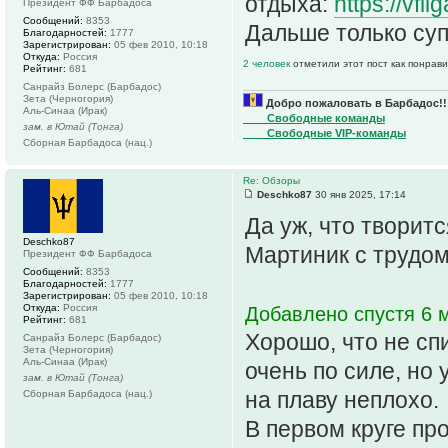
отдыха:
https://vf
Президент ФФ Барбадоса
Сообщений:
8353
Дальше только суп
Благодарностей:
1777
Зарегистрирован:
05 фев 2010, 10:18
Откуда:
Россия
2 человек
отметили этот пост как понрав
Рейтинг:
681
Санрайз Болерс (Барбадос)
Зета (Черногория)
Добро пожаловать в Барбадос!!
Аль-Синаа (Ирак)
____Свободные команды
зам. в Ютай (Тонга)
____Свободные VIP-команды
Сборная Барбадоса (нац.)
Re: Обзоры
Deschko87
30 янв 2025, 17:14
Да уж, что творит
Deschko87
Мартиник с трудом
Президент ФФ Барбадоса
Сообщений:
8353
Благодарностей:
1777
Зарегистрирован:
05 фев 2010, 10:18
Откуда:
Россия
Добавлено спустя 6 м
Рейтинг:
681
Хорошо, что не сп
Санрайз Болерс (Барбадос)
Зета (Черногория)
Аль-Синаа (Ирак)
очень по силе, но
зам. в Ютай (Тонга)
на плаву неплохо.
Сборная Барбадоса (нац.)
В первом круге пр