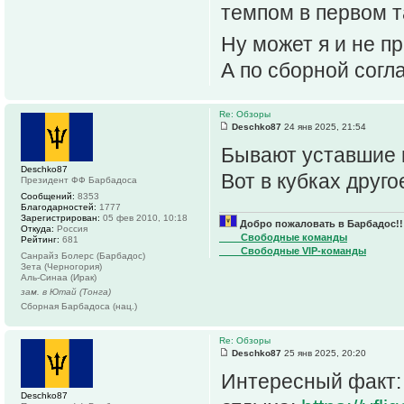
темпом в первом та
Ну может я и не п
А по сборной согл
Re: Обзоры
Deschko87
24 янв 2025, 21:54
Бывают уставшие и
Deschko87
Вот в кубках друго
Президент ФФ Барбадоса
Сообщений:
8353
Благодарностей:
1777
Зарегистрирован:
05 фев 2010, 10:18
Добро пожаловать в Барбадос!!
Откуда:
Россия
____Свободные команды
Рейтинг:
681
____Свободные VIP-команды
Санрайз Болерс (Барбадос)
Зета (Черногория)
Аль-Синаа (Ирак)
зам. в Ютай (Тонга)
Сборная Барбадоса (нац.)
Re: Обзоры
Deschko87
25 янв 2025, 20:20
Интересный факт:
Deschko87