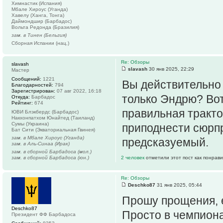
Химнастик (Испания)
Мбале Хироус (Уганда)
Хавелу (Ханга, Тонга)
Даймондшир (Барбадос)
Вольта Редонда (Бразилия)
зам. в Тинен (Бельгия)
Сборная Испании (нац.)
Re: Обзоры
slavash
slavash
30 янв 2025, 22:29
Мастер
Сообщений:
1221
Вы действительно 
Благодарностей:
794
Зарегистрирован:
07 авг 2022, 16:18
только Эндрю? Вот
Откуда:
Барбадос
Рейтинг:
674
правильная тракто
ЮВИ Блэкбердс (Барбадос)
Накхонпатхом Юнайтед (Таиланд)
Сумы (Украина)
приподнести сюрпр
Бат Сити (Экваториальная Гвинея)
зам. в Мбале Хироус (Уганда)
предсказуемый.
зам. в Аль-Синаа (Ирак)
зам. в сборной Барбадоса (мол.)
зам. в сборной Барбадоса (юн.)
2 человек
отметили этот пост как понрав
Re: Обзоры
Deschko87
31 янв 2025, 05:44
Прошу прощения, е
Deschko87
Просто в чемпиона
Президент ФФ Барбадоса