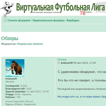
Список форумов
‹
Национальные форумы
‹
Барбадос
Обзоры
Модератор:
Модераторы форума
Обзоры
Andrew1R
09 июл 2013, 17:43
С удивлением обнаружил, что на
Andrew1R
Кто бы что ни говорил, а толков
Эксперт
Сообщений:
11342
Благодарностей:
1106
Последний раз редактировалось Andrew1R 
Зарегистрирован:
11 фев 2011, 16:49
Откуда:
Киев, Украина
Не уходи хоть ты, а то скоро играть буде
Рейтинг:
750
Ателе Олд Бойз (Тонга)
Ядрань (Пореч, Хорватия)