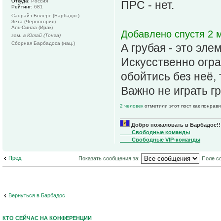
Откуда:
Россия
ПРС - нет.
Рейтинг:
681
Санрайз Болерс (Барбадос)
Зета (Черногория)
Аль-Синаа (Ирак)
Добавлено спустя 2 м
зам. в Ютай (Тонга)
Сборная Барбадоса (нац.)
А грубая - это эле
Искусственно огра
обойтись без неё, 
Важно не играть г
2 человек
отметили этот пост как понрав
Добро пожаловать в Барбадос!!
____Свободные команды
____Свободные VIP-команды
Пред.
Показать сообщения за:
Поле с
Вернуться в Барбадос
КТО СЕЙЧАС НА КОНФЕРЕНЦИИ