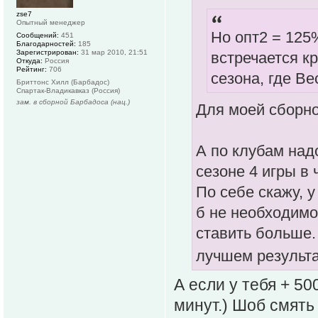
zse7
Опытный менеджер
Но опт2 = 125%
Сообщений:
451
Благодарностей:
185
Зарегистрирован:
31 мар 2010, 21:51
встречается к
Откуда:
Россия
Рейтинг:
706
сезона, где В
Бриттонс Хилл (Барбадос)
Спартак-Владикавказ (Россия)
зам. в сборной Барбадоса (нац.)
Для моей сборн
А по клубам над
сезоне 4 игры в
По себе скажу, у
б не необходим
ставить больше.
лучшем результ
А если у тебя + 50
минут.) Шоб смять