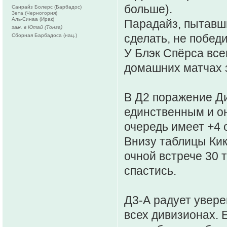
больше).
Санрайз Болерс (Барбадос)
Зета (Черногория)
Аль-Синаа (Ирак)
Парадайз, пытавши
зам. в Ютай (Тонга)
сделать, не побед
Сборная Барбадоса (нац.)
У Блэк Спёрса все
домашних матчах 
В Д2 поражение Ди
единственным и он
очередь имеет +4 
Внизу таблицы Кик
очной встрече 30 
спастись.
Д3-А радует увере
всех дивизионах. 