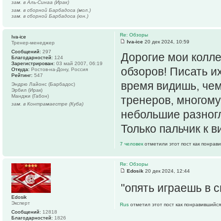
зам. в Аль-Синаа (Ирак)
зам. в сборной Барбадоса (мол.)
зам. в сборной Барбадоса (юн.)
Re: Обзоры
Iva-ice
Iva-ice
20 дек 2024, 10:59
Тренер-менеджер
Сообщений:
297
Дорогие мои колле
Благодарностей:
124
Зарегистрирован:
03 май 2007, 06:19
обзоров! Писать их
Откуда:
Ростов-на-Дону, Россия
Рейтинг:
547
время видишь, че
Эндрю Лайонс (Барбадос)
Эрбил (Ирак)
Манджи (Габон)
тренеров, многому 
зам. в Контрамаестре (Куба)
небольшие разногл
Только пальчик к в
7 человек
отметили этот пост как понрав
Re: Обзоры
Edosik
20 дек 2024, 12:44
"опять играешь в 
Edosik
Эксперт
Rus
отметил этот пост как понравившийся
Сообщений:
12818
Благодарностей:
1826