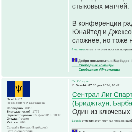
стыковых матчей.
В конференции рад
Юнайтед и Джексон
сложнее, но тоже
4 человек
отметили этот пост как понрав
Добро пожаловать в Барбадос!!
____Свободные команды
____Свободные VIP-команды
Re: Обзоры
Deschko87
05 дек 2024, 10:47
Сентрал Лиг Спарт
Deschko87
(Бриджтаун, Барба
Президент ФФ Барбадоса
Сообщений:
8353
Один из ключевых 
Благодарностей:
1777
Зарегистрирован:
05 фев 2010, 10:18
Откуда:
Россия
Edosik
отметил этот пост как понравивши
Рейтинг:
668
Санрайз Болерс (Барбадос)
Зета (Черногория)