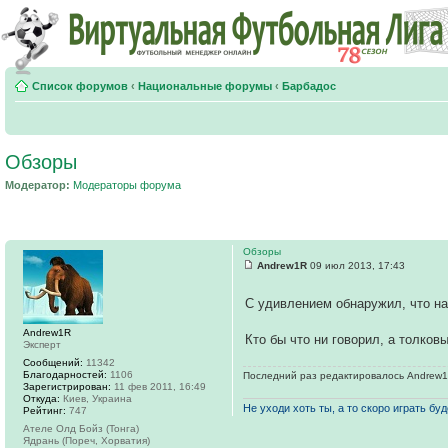
Список форумов
‹
Национальные форумы
‹
Барбадос
Обзоры
Модератор:
Модераторы форума
Обзоры
Andrew1R
09 июл 2013, 17:43
С удивлением обнаружил, что на
Andrew1R
Кто бы что ни говорил, а толков
Эксперт
Сообщений:
11342
Благодарностей:
1106
Последний раз редактировалось Andrew1R 
Зарегистрирован:
11 фев 2011, 16:49
Откуда:
Киев, Украина
Не уходи хоть ты, а то скоро играть буде
Рейтинг:
747
Ателе Олд Бойз (Тонга)
Ядрань (Пореч, Хорватия)