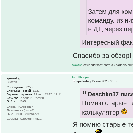
Затем для ком
команду, из ни
в Д1, через п
Интересный фак
Спасибо за обзор!
slavash
отметил этот пост как понравивши
Re: Обзоры
speleolog
speleolog
15 янв 2025, 21:00
Знаток
Сообщений:
2256
Благодарностей:
1221
Deschko87 писа
Зарегистрирован:
12 июл 2015, 19:11
Откуда:
Воронеж, Россия
Помню старые те
Рейтинг:
595
Слован (Словения)
Линмэнчжэ (Китай)
калькулятор
Чикен Инн (Зимбабве)
Сборная Словении (нац.)
Я помню старые те