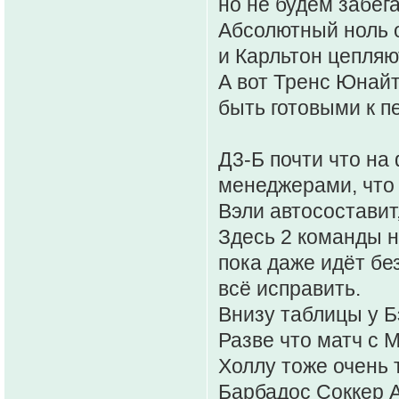
но не будем забега
Абсолютный ноль 
и Карльтон цепляют
А вот Тренс Юнайт
быть готовыми к п
Д3-Б почти что н
менеджерами, что 
Вэли автосоставит
Здесь 2 команды н
пока даже идёт бе
всё исправить.
Внизу таблицы у Б
Разве что матч с М
Холлу тоже очень 
Барбадос Соккер А