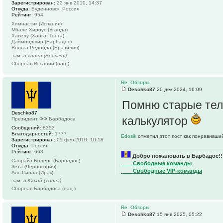
Зарегистрирован:
22 янв 2010, 14:37
Откуда:
Буденновск, Россия
Рейтинг:
954
Химнастик (Испания)
Мбале Хироус (Уганда)
Хавелу (Ханга, Тонга)
Даймондшир (Барбадос)
Вольта Редонда (Бразилия)
зам. в Тинен (Бельгия)
Сборная Испании (нац.)
Re: Обзоры
Deschko87
20 дек 2024, 16:09
Помню старые теле
Deschko87
калькулятор
Президент ФФ Барбадоса
Сообщений:
8353
Благодарностей:
1777
Edosik
отметил этот пост как понравивши
Зарегистрирован:
05 фев 2010, 10:18
Откуда:
Россия
Рейтинг:
668
Добро пожаловать в Барбадос!!
Санрайз Болерс (Барбадос)
____Свободные команды
Зета (Черногория)
____Свободные VIP-команды
Аль-Синаа (Ирак)
зам. в Ютай (Тонга)
Сборная Барбадоса (нац.)
Re: Обзоры
Deschko87
15 янв 2025, 05:22