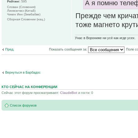
А я помню телеф
Рейтинг:
595
Слован (Словения)
Линмэнчжэ (Китай)
Прежде чем крича
Чикен Инн (Зимбабве)
Сборная Словении (нац.)
тоже магнето крут
Унас в Ворониже ни усё как игде усех.
Пред.
Показать сообщения за:
Поле с
Вернуться в Барбадос
КТО СЕЙЧАС НА КОНФЕРЕНЦИИ
Сейчас этот форум просматривают:
ClaudeBot
и гости: 0
Список форумов