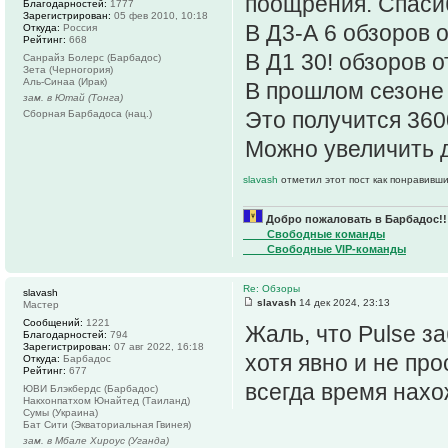
поощрения. Спаси
Благодарностей:
1777
Зарегистрирован:
05 фев 2010, 10:18
В Д3-А 6 обзоров 
Откуда:
Россия
Рейтинг:
668
В Д1 30! обзоров о
Санрайз Болерс (Барбадос)
Зета (Черногория)
Аль-Синаа (Ирак)
В прошлом сезоне 
зам. в Ютай (Тонга)
Это получится 360
Сборная Барбадоса (нац.)
Можно увеличить д
slavash
отметил этот пост как понравивши
Добро пожаловать в Барбадос!!
____Свободные команды
____Свободные VIP-команды
Re: Обзоры
slavash
slavash
14 дек 2024, 23:13
Мастер
Сообщений:
1221
Жаль, что Pulse з
Благодарностей:
794
Зарегистрирован:
07 авг 2022, 16:18
хотя явно и не про
Откуда:
Барбадос
Рейтинг:
677
всегда время нахо
ЮВИ Блэкбердс (Барбадос)
Накхонпатхом Юнайтед (Таиланд)
Сумы (Украина)
Бат Сити (Экваториальная Гвинея)
зам. в Мбале Хироус (Уганда)