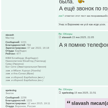
была.
А ещё звонок по го
zse7
отметил этот пост как понравившийс
Унас в Ворониже ни усё как игде усех.
Re: Обзоры
slavash
slavash
15 янв 2025, 21:05
Мастер
Сообщений:
1221
А я помню телефоны
Благодарностей:
794
Зарегистрирован:
07 авг 2022, 16:18
Откуда:
Барбадос
Рейтинг:
677
ЮВИ Блэкбердс (Барбадос)
Накхонпатхом Юнайтед (Таиланд)
Сумы (Украина)
Бат Сити (Экваториальная Гвинея)
зам. в Мбале Хироус (Уганда)
зам. в Аль-Синаа (Ирак)
зам. в сборной Барбадоса (мол.)
зам. в сборной Барбадоса (юн.)
Re: Обзоры
speleolog
speleolog
15 янв 2025, 21:51
Знаток
Сообщений:
2256
Благодарностей:
1221
slavash писал(а
Зарегистрирован:
12 июл 2015, 19:11
Откуда:
Воронеж, Россия