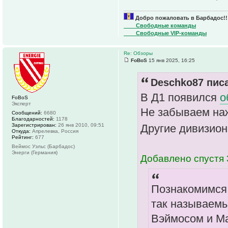
Добро пожаловать в Барбадос!!
____Свободные команды
____Свободные VIP-команды
Re: Обзоры
FoBoS
15 янв 2025, 16:25
Deschko87 писа
В Д1 появился
о
FoBoS
Эксперт
Не забываем наж
Сообщений:
6680
Благодарностей:
1178
Зарегистрирован:
26 янв 2010, 09:51
Другие дивизион
Откуда:
Апрелевка, Россия
Рейтинг:
677
Веймос Уэльс (Барбадос)
Энерги (Германия)
Добавлено спустя 
Познакомимся 
так называемы
Вэймосом и М