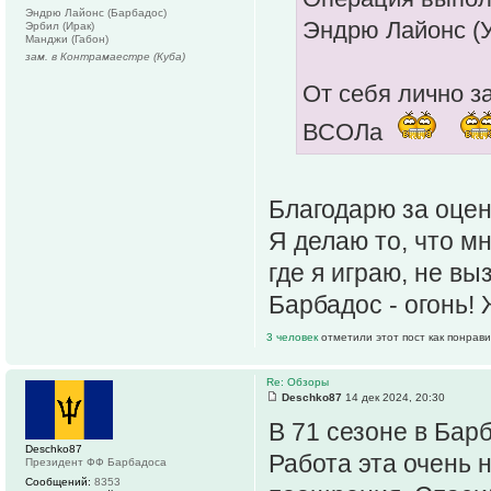
Эндрю Лайонс (Барбадос)
Эндрю Лайонс (У
Эрбил (Ирак)
Манджи (Габон)
зам. в Контрамаестре (Куба)
От себя лично з
ВСОЛа
Благодарю за оцен
Я делаю то, что м
где я играю, не в
Барбадос - огонь!
3 человек
отметили этот пост как понрав
Re: Обзоры
Deschko87
14 дек 2024, 20:30
В 71 сезоне в Бар
Deschko87
Работа эта очень 
Президент ФФ Барбадоса
Сообщений:
8353