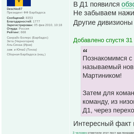
В Д1 появился
обз
Deschko87
Не забываем нажим
Президент ФФ Барбадоса
Сообщений:
8353
Другие дивизионы
Благодарностей:
1777
Зарегистрирован:
05 фев 2010, 10:18
Откуда:
Россия
Рейтинг:
668
Санрайз Болерс (Барбадос)
Добавлено спустя 31 
Зета (Черногория)
Аль-Синаа (Ирак)
зам. в Ютай (Тонга)
Сборная Барбадоса (нац.)
Познакомимся с 
называемый нови
Мартиником!
Затем для коман
команду, из низо
Д1, через перех
Интересный факт 
3 человек
отметили этот пост как понрав