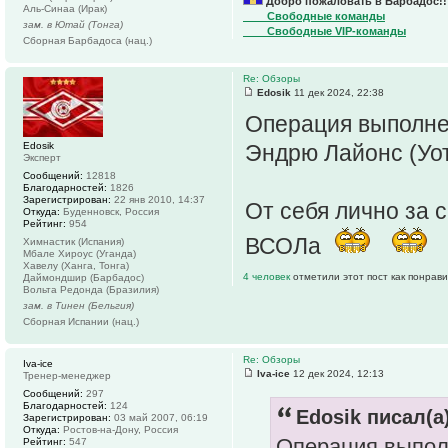
Добро пожаловать в Барбадос!!
Аль-Синаа (Ирак)
____Свободные команды
зам. в Ютай (Тонга)
____Свободные VIP-команды
Сборная Барбадоса (нац.)
Re: Обзоры
Edosik
11 дек 2024, 22:38
Операция выполнен
Edosik
Эндрю Лайонс (Уот
Эксперт
Сообщений:
12818
Благодарностей:
1826
Зарегистрирован:
22 янв 2010, 14:37
От себя лично за 
Откуда:
Буденновск, Россия
Рейтинг:
954
ВСОЛа
Химнастик (Испания)
Мбале Хироус (Уганда)
Хавелу (Ханга, Тонга)
4 человек
отметили этот пост как понрав
Даймондшир (Барбадос)
Вольта Редонда (Бразилия)
зам. в Тинен (Бельгия)
Сборная Испании (нац.)
Re: Обзоры
Iva-ice
Iva-ice
12 дек 2024, 12:13
Тренер-менеджер
Сообщений:
297
Благодарностей:
124
Edosik писал(а)
Зарегистрирован:
03 май 2007, 06:19
Откуда:
Ростов-на-Дону, Россия
Операция выполн
Рейтинг:
547