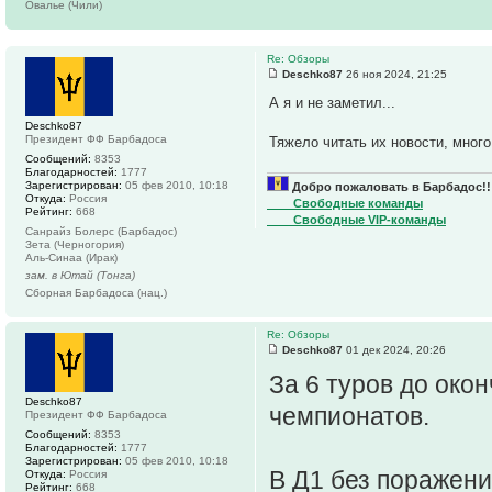
Овалье (Чили)
Re: Обзоры
Deschko87
26 ноя 2024, 21:25
А я и не заметил...
Deschko87
Президент ФФ Барбадоса
Тяжело читать их новости, много
Сообщений:
8353
Благодарностей:
1777
Зарегистрирован:
05 фев 2010, 10:18
Добро пожаловать в Барбадос!!
Откуда:
Россия
____Свободные команды
Рейтинг:
668
____Свободные VIP-команды
Санрайз Болерс (Барбадос)
Зета (Черногория)
Аль-Синаа (Ирак)
зам. в Ютай (Тонга)
Сборная Барбадоса (нац.)
Re: Обзоры
Deschko87
01 дек 2024, 20:26
За 6 туров до око
Deschko87
чемпионатов.
Президент ФФ Барбадоса
Сообщений:
8353
Благодарностей:
1777
Зарегистрирован:
05 фев 2010, 10:18
В Д1 без поражени
Откуда:
Россия
Рейтинг:
668