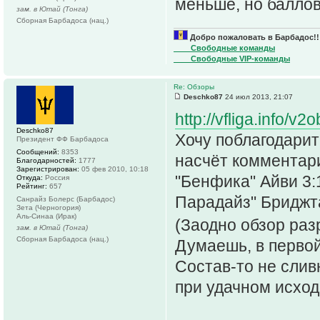
меньше, но баллов
зам. в Ютай (Тонга)
Сборная Барбадоса (нац.)
Добро пожаловать в Барбадос!!
____Свободные команды
____Свободные VIP-команды
Re: Обзоры
Deschko87
24 июл 2013, 21:07
http://vfliga.info/v
Deschko87
Хочу поблагодарит
Президент ФФ Барбадоса
Сообщений:
8353
насчёт комментари
Благодарностей:
1777
Зарегистрирован:
05 фев 2010, 10:18
"Бенфика" Айви 3:
Откуда:
Россия
Рейтинг:
657
Парадайз" Бриджт
Санрайз Болерс (Барбадос)
Зета (Черногория)
Аль-Синаа (Ирак)
(Заодно обзор ра
зам. в Ютай (Тонга)
Сборная Барбадоса (нац.)
Думаешь, в первой
Состав-то не слив
при удачном исход