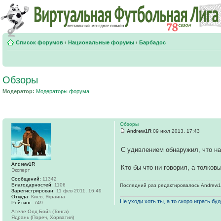
Список форумов
‹
Национальные форумы
‹
Барбадос
Обзоры
Модератор:
Модераторы форума
Обзоры
Andrew1R
09 июл 2013, 17:43
С удивлением обнаружил, что на
Andrew1R
Кто бы что ни говорил, а толков
Эксперт
Сообщений:
11342
Благодарностей:
1106
Последний раз редактировалось Andrew1R 
Зарегистрирован:
11 фев 2011, 16:49
Откуда:
Киев, Украина
Не уходи хоть ты, а то скоро играть буде
Рейтинг:
749
Ателе Олд Бойз (Тонга)
Ядрань (Пореч, Хорватия)