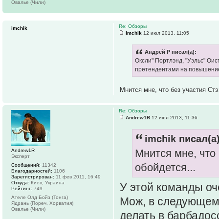
Овалье (Чили)
Re: Обзоры
imchik
imchik
12 июл 2013, 11:05
Андрей Р писал(а):
Оксли" Портлэнд, "Уэльс" Ои
претендентами на повышение
Мнится мне, что без участия Ст
Re: Обзоры
Andrew1R
12 июл 2013, 11:36
imchik писал(а)
Мнится мне, что
Andrew1R
Эксперт
обойдется...
Сообщений:
11342
Благодарностей:
1106
Зарегистрирован:
11 фев 2011, 16:49
Откуда:
Киев, Украина
У этой команды оч
Рейтинг:
749
Ателе Олд Бойз (Тонга)
Мож, в следующем 
Ядрань (Пореч, Хорватия)
Овалье (Чили)
делать в барбадос