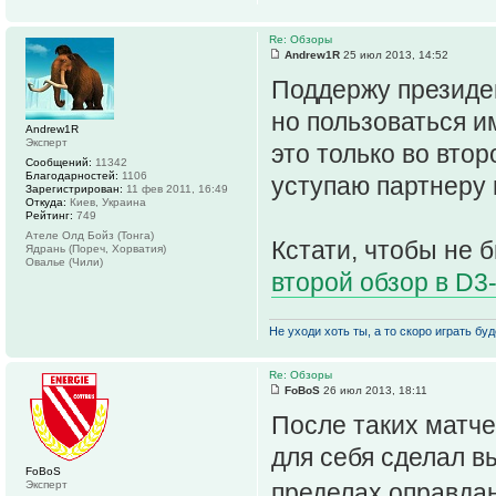
Re: Обзоры
Andrew1R
25 июл 2013, 14:52
Поддержу президен
но пользоваться и
Andrew1R
Эксперт
это только во втор
Сообщений:
11342
Благодарностей:
1106
уступаю партнеру 
Зарегистрирован:
11 фев 2011, 16:49
Откуда:
Киев, Украина
Рейтинг:
749
Ателе Олд Бойз (Тонга)
Кстати, чтобы не 
Ядрань (Пореч, Хорватия)
Овалье (Чили)
второй обзор в D3
Не уходи хоть ты, а то скоро играть буде
Re: Обзоры
FoBoS
26 июл 2013, 18:11
После таких матч
для себя сделал в
FoBoS
Эксперт
пределах оправдан