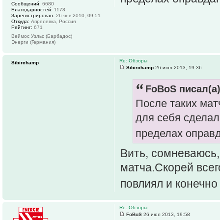
Сообщений:
6680
Благодарностей:
1178
Зарегистрирован:
26 янв 2010, 09:51
Откуда:
Апрелевка, Россия
Рейтинг:
671
Веймос Уэльс (Барбадос)
Энерги (Германия)
Re: Обзоры
Sibirchamp
Sibirchamp
26 июл 2013, 19:36
FoBoS писал(а)
После таких ма
для себя сделал
пределах оправд
Вить, сомневаюсь,
матча.Скорей всег
повлиял и конечно
Re: Обзоры
FoBoS
26 июл 2013, 19:58