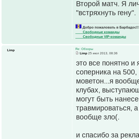
Второй матч. Я ли
"встряхнуть гену".
Добро пожаловать в Барбадос!!
____Свободные команды
____Свободные VIP-команды
Re: Обзоры
Limp
Limp
25 июл 2013, 08:36
это все понятно и 
соперника на 500, 
моветон...я вообщ
клубах, выступающ
могут быть нанесе
травмироваться, а
вообще зло(.
и спасибо за рекл