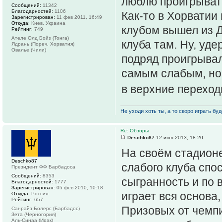
люблю проигрыват
Сообщений:
11342
Благодарностей:
1106
Как-то в Хорватии
Зарегистрирован:
11 фев 2011, 16:49
Откуда:
Киев, Украина
клубом вышел из Д
Рейтинг:
749
Ателе Олд Бойз (Тонга)
клуба там. Ну, уде
Ядрань (Пореч, Хорватия)
Овалье (Чили)
подряд проигрывал
самым слабым, но 
в верхние переход
Не уходи хоть ты, а то скоро играть буде
Re: Обзоры
Deschko87
12 июл 2013, 18:20
На своём стадион
Deschko87
слабого клуба спо
Президент ФФ Барбадоса
Сообщений:
8353
сыгранность и по 
Благодарностей:
1777
Зарегистрирован:
05 фев 2010, 10:18
играет вся основа,
Откуда:
Россия
Рейтинг:
657
Призовых от чемп
Санрайз Болерс (Барбадос)
Зета (Черногория)
Аль-Синаа (Ирак)