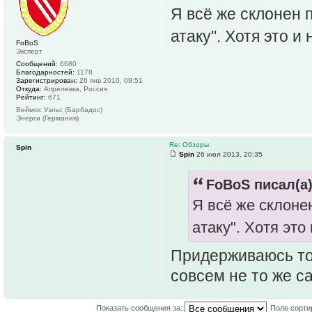
Я всё же склонен п
атаку". Хотя это и
FoBoS
Эксперт
Сообщений:
6680
Благодарностей:
1178
Зарегистрирован:
26 янв 2010, 09:51
Откуда:
Апрелевка, Россия
Рейтинг:
671
Веймос Уэльс (Барбадос)
Энерги (Германия)
Re: Обзоры
Spin
Spin
26 июл 2013, 20:35
FoBoS писал(а)
Я всё же склонен
атаку". Хотя это
Придерживаюсь тог
совсем не то же са
Показать сообщения за:
Поле сорти