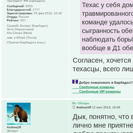
Президент ФФ Барбадоса
Техас у себя до
Сообщений:
8353
Благодарностей:
1777
травмированного
Зарегистрирован:
05 фев 2010, 10:18
Откуда:
Россия
команде удалось
Рейтинг:
657
Санрайз Болерс (Барбадос)
сыгранность обе
Зета (Черногория)
Аль-Синаа (Ирак)
наблюдать борьб
зам. в Ютай (Тонга)
Сборная Барбадоса (нац.)
вообще в Д1 об
Согласен, хочется 
техасцы, всего лиш
Добро пожаловать в Барбадос!!
____Свободные команды
____Свободные VIP-команды
Re: Обзоры
Andrew1R
12 июл 2013, 16:09
Дык, понятно, что 
лично мне приятне
Andrew1R
Эксперт