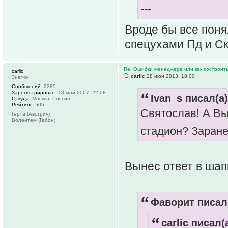
---
Вроде бы все поня
спецухами Пд и Ск
Re: Ошибки менеджера или как построить
carlic
carlic
28 июн 2013, 18:00
Знаток
Сообщений:
2285
Зарегистрирован:
13 май 2007, 22:08
Ivan_s писал(а)
Откуда:
Москва, Россия
Рейтинг:
505
Святослав! А В
Герта (Австрия)
Волентем (Габон)
стадион? Заране
Вынес ответ в шап
Фаворит писал(
carlic писал(