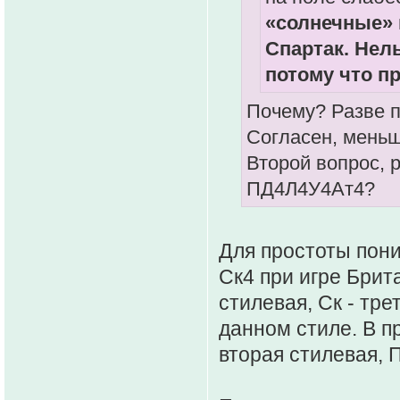
«солнечные» 
Спартак. Нел
потому что п
Почему? Разве п
Согласен, меньш
Второй вопрос, 
ПД4Л4У4Ат4?
Для простоты пони
Ск4 при игре Брита
стилевая, Ск - тре
данном стиле. В пр
вторая стилевая, П