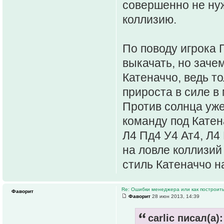
совершенно не нуж
коллизию.
По поводу игрока 
выкачать, но заче
Катеначчо, ведь т
прироста в силе в
Против солнца уже
команду под Катен
Л4 Пд4 У4 Ат4, Л4 
на ловле коллизий 
стиль Катеначчо н
Re: Ошибки менеджера или как построить
Фаворит
Фаворит
28 июн 2013, 14:39
carlic писал(а):