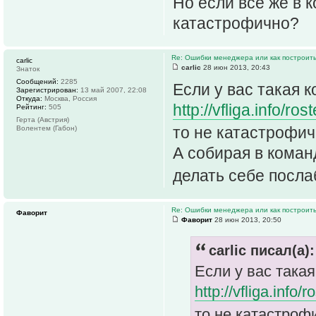
Но если все же в к
катастрофично?
Re: Ошибки менеджера или как построить
carlic
carlic
28 июн 2013, 20:43
Знаток
Сообщений:
2285
Если у вас такая 
Зарегистрирован:
13 май 2007, 22:08
Откуда:
Москва, Россия
http://vfliga.info/
Рейтинг:
505
Герта (Австрия)
то не катастрофи
Волентем (Габон)
А собирая в коман
делать себе посла
Re: Ошибки менеджера или как построить
Фаворит
Фаворит
28 июн 2013, 20:50
carlic писал(а):
Если у вас така
http://vfliga.info
то не катастро