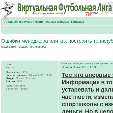
Список форумов
‹
Национальные форумы
‹
Гондурас
Ошибки менеджера или как построить топ-клу
Модератор:
Модераторы форума
Ошибки менеджера или как построить топ
carlic
carlic
05 июн 2013, 17:26
Знаток
Сообщений:
2285
Тем кто впервые 
Зарегистрирован:
13 май 2007, 22:08
Откуда:
Москва, Россия
Информация в топ
Рейтинг:
505
Герта (Австрия)
устаревать и дал
Волентем (Габон)
частности, измен
спортшколы с из
деньги. Но в цел