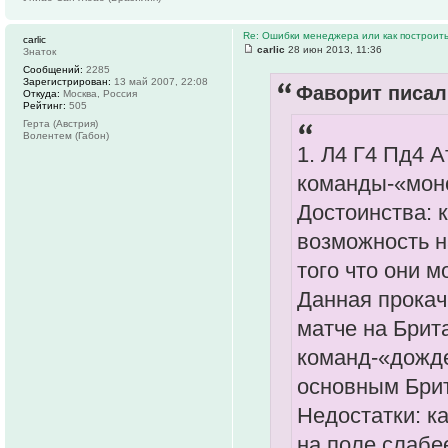
Re: Ошибки менеджера или как построить
carlic
carlic
28 июн 2013, 11:36
Знаток
Сообщений:
2285
Зарегистрирован:
13 май 2007, 22:08
Фаворит писал(
Откуда:
Москва, Россия
Рейтинг:
505
Герта (Австрия)
Волентем (Габон)
1. Л4 Г4 Пд4 
команды-«монс
Достоинства: к
возможность н
того что они м
Данная прокач
матче на Брит
команд-«дожде
основным Брит
Недостатки: к
на поле слабее