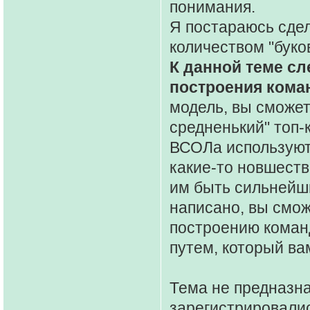
понимания.
Я постараюсь сде
количеством "буков
К данной теме сл
построения кома
модель, вы сможет
средненький" топ
ВСОЛа используют
какие-то новшеств
им быть сильнейши
написано, вы смож
построению команд
путем, который ва
Тема не предназна
зарегистрировалис