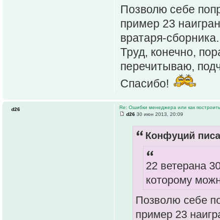
Позволю себе попр
пример 23 наигран
вратаря-сборника. 
Труд, конечно, по
перечитываю, подч
Спасибо!
Re: Ошибки менеджера или как построить
d26
d26
30 июн 2013, 20:09
Конфуций писа
22 ветерана 3
которому можн
Позволю себе по
пример 23 наигр