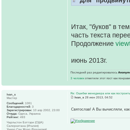
"Для "продвинут
Итак, "буков" в те
часть текста пере
Продолжение
view
июнь 2013г.
Последний раз редактировалось
Anonym
3 человек
отметили этот пост как понрав
Re: Ошибки менеджера или как построить
Ivan_s
Ivan_s
28 июн 2013, 04:52
Мастер
Сообщений:
1061
Благодарностей:
3
Святослав! А Вы вычисляли, ка
Зарегистрирован:
10 апр 2002, 23:00
Откуда:
Одеса, Украина
Рейтинг:
493
Чарльстон Бэттэри (США)
Салернитана (Италия)
Униао Сан Жоао (Бразилия)