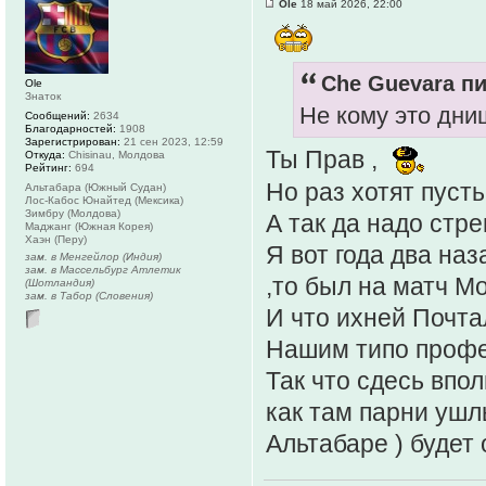
Ole
18 май 2026, 22:00
Che Guevara пи
Ole
Знаток
Не кому это дни
Сообщений:
2634
Благодарностей:
1908
Зарегистрирован:
21 сен 2023, 12:59
Ты Прав ,
Откуда:
Chisinau, Молдова
Рейтинг:
694
Но раз хотят пуст
Альтабара (Южный Судан)
Лос-Кабос Юнайтед (Мексика)
Зимбру (Молдова)
А так да надо стр
Маджанг (Южная Корея)
Хаэн (Перу)
Я вот года два на
зам. в Менгейлор (Индия)
зам. в Массельбург Атлетик
,то был на матч М
(Шотландия)
зам. в Табор (Словения)
И что ихней Почта
Нашим типо проф
Так что сдесь впо
как там парни ушл
Альтабаре ) будет 