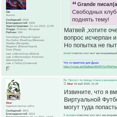
Grande писал(а
Свободных клубо
Ole
Знаток
поднять тему!
Сообщений:
2634
Благодарностей:
1908
Зарегистрирован:
21 сен 2023, 12:59
Матвей ,хотите оч
Откуда:
Chisinau, Молдова
Рейтинг:
694
вопрос исчерпан и
Альтабара (Южный Судан)
Лос-Кабос Юнайтед (Мексика)
Зимбру (Молдова)
Но попытка не пыт
Маджанг (Южная Корея)
Хаэн (Перу)
shakal
отметил этот пост как понравивший
зам. в Менгейлор (Индия)
зам. в Массельбург Атлетик
(Шотландия)
Что то приятное для Души.
зам. в Табор (Словения)
https://youtu.be/5taBqemMVKI?si=PAdY
Re: Протест по поводу отказа в расшире
Akar
18 май 2026, 21:20
Извините, что я вм
Виртуальной Футбо
Akar
могут туда попасть
Администратор сайта
Сообщений:
3801
Благодарностей:
2816
4 человек
отметили этот пост как понрав
Зарегистрирован:
20 авг 2001, 19:00