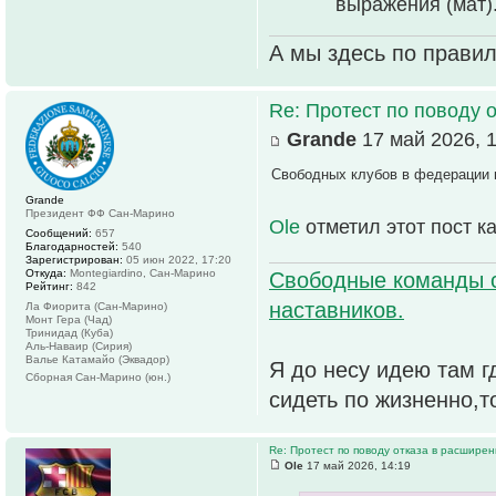
выpажения (мат)
А мы здесь по прави
Re: Протест по поводу 
Grande
17 май 2026, 1
Свободных клубов в федерации н
Grande
Президент ФФ Сан-Марино
Ole
отметил этот пост к
Сообщений:
657
Благодарностей:
540
Зарегистрирован:
05 июн 2022, 17:20
Откуда:
Montegiardino, Сан-Марино
Свободные команды 
Рейтинг:
842
наставников.
Ла Фиорита (Сан-Марино)
Монт Гера (Чад)
Тринидад (Куба)
Аль-Наваир (Сирия)
Валье Катамайо (Эквадор)
Я до несу идею там г
Сборная Сан-Марино (юн.)
сидеть по жизненно,т
Re: Протест по поводу отказа в расшире
Ole
17 май 2026, 14:19