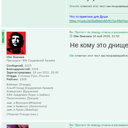
Grande
отметил этот пост как понравивши
Что то приятное для Души.
https://youtu.be/5taBqemMVKI?si=PAdY
Re: Протест по поводу отказа в расшире
Che Guevara
18 май 2026, 21:52
Не кому это днище
Ole
отметил этот пост как понравившийся
Che Guevara
Президент ФФ Саудовской Аравии
Сообщений:
4215
Благодарностей:
1018
Зарегистрирован:
18 сен 2011, 16:40
Откуда:
Столица Руси, Россия
Рейтинг:
1009
Вайперс (Уганда)
Аль-Иттихад (Саудовская Аравия)
Комерсиал (Бразилия)
АФК Академия (Теркс и Кайкос)
Панатинаикос (Греция)
зам. в Венеция (Италия)
зам. в Арменио (Аргентина)
зам. в Аукас (Эквадор)
Сборная Уганды (нац.)
Re: Протест по поводу отказа в расшире