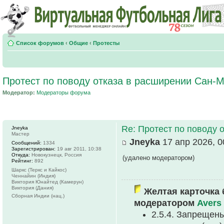
Список форумов
‹
Общие
‹
Протесты
Протест по поводу отказа в расширении Сан-
Модератор:
Модераторы форума
Re: Протест по поводу 
Jneyka
Мастер
Jneyka
17 апр 2026, 0
Сообщений:
1334
Зарегистрирован:
19 авг 2011, 10:38
Откуда:
Новокузнецк, Россия
(удалено модератором)
Рейтинг:
892
Шаркс (Теркс и Кайкос)
Ченнайин (Индия)
Виктория Юнайтед (Камерун)
Виктория (Дания)
Желтая карточка 
Сборная Индии (нац.)
модератором
Avers
2.5.4. Запрещен