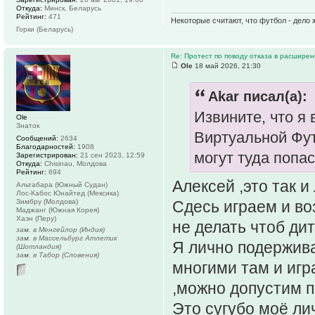
Откуда:
Минск, Беларусь
Рейтинг:
471
Некоторые считают, что футбол - дело 
Горки (Беларусь)
Re: Протест по поводу отказа в расшире
Ole
18 май 2026, 21:30
Akar писал(а):
Извините, что я 
Ole
Знаток
Виртуальной Фут
Сообщений:
2634
Благодарностей:
1908
могут туда попас
Зарегистрирован:
21 сен 2023, 12:59
Откуда:
Chisinau, Молдова
Рейтинг:
694
Алексей ,это так и 
Альтабара (Южный Судан)
Лос-Кабос Юнайтед (Мексика)
Зимбру (Молдова)
Сдесь играем и во
Маджанг (Южная Корея)
Хаэн (Перу)
не делать чтоб дит
зам. в Менгейлор (Индия)
зам. в Массельбург Атлетик
Я лично подержив
(Шотландия)
зам. в Табор (Словения)
многими там и игра
,можно допустим п
Это сугубо моё ли