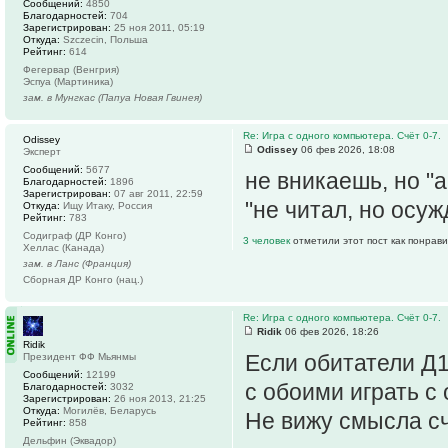
Сообщений:
4850
Благодарностей:
704
Зарегистрирован:
25 ноя 2011, 05:19
Откуда:
Szczecin, Польша
Рейтинг:
614
Фегервар (Венгрия)
Эспуа (Мартиника)
зам. в Мунгкас (Папуа Новая Гвинея)
Re: Игра с одного компьютера. Счёт 0-7.
Odissey
Odissey
06 фев 2026, 18:08
Эксперт
Сообщений:
5677
не вникаешь, но "
Благодарностей:
1896
Зарегистрирован:
07 авг 2011, 22:59
"не читал, но осу
Откуда:
Ищу Итаку, Россия
Рейтинг:
783
Содиграф (ДР Конго)
3 человек
отметили этот пост как понрав
Хеллас (Канада)
зам. в Ланс (Франция)
Сборная ДР Конго (нац.)
Re: Игра с одного компьютера. Счёт 0-7.
Ridik
06 фев 2026, 18:26
Ridik
Если обитатели Д1
Президент ФФ Мьянмы
Сообщений:
12199
с обоими играть с
Благодарностей:
3032
Зарегистрирован:
26 ноя 2013, 21:25
Откуда:
Могилёв, Беларусь
Не вижу смысла сч
Рейтинг:
858
Дельфин (Эквадор)