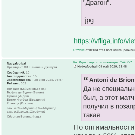
"Драгон".
.jpg
https://vfliga.info/
Offworld
отметил этот пост как понравивш
Re: Игра с одного компьютера. Счёт 0-7.
Nadyafootball
Nadyafootball
08 май 2026, 23:48
Президент ФФ Бенина и Джибути
Сообщений:
15
Благодарностей:
15
Antoni de Brion
Зарегистрирован:
28 июн 2024, 06:57
Рейтинг:
562
Да не специально
Янг Ганс (Каймановы о-ва)
Бюфль де Буржу (Бенин)
был, а этот мат
Оранж (Индия)
Бетим Футбол (Бразилия)
Козенца (Италия)
получил в позап
зам. в Сан-Марино (Сан-Марино)
зам. в Дикхиль (Джибути)
такая.
Сборная Бенина (нац.)
По оптимальности 