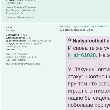
Рейтинг:
829
Новая Бавария (Украина)
Ред Уорриор (Малайзия)
Флорида (Куба)
Сборная Малайзии (юн.)
Re: Игра с одного компьютера. Счёт 0-7.
soldo
soldo
08 май 2026, 23:43
Эксперт
Сообщений:
4713
Благодарностей:
332
Nadyafootball п
Зарегистрирован:
03 июл 2007, 19:28
Откуда:
Витториале в Гардоне-
И снова те же уч
Ривьерра, Италия
Рейтинг:
644
h_id=61028
. На 
Ювентус (Италия)
Драгон де л'Юэм (Бенин)
Аль-Наср (Оман)
зам. в сборной Италии (нац.)
У "Такунин" опти
атаку". Соотноше
при том,что зав
играет с оптима
ладно бы сидела 
побольше пропус