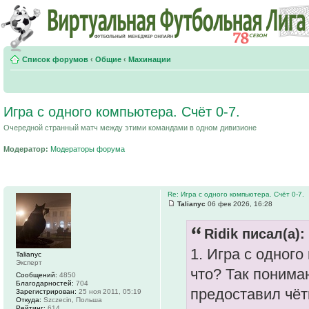
Список форумов
‹
Общие
‹
Махинации
Игра с одного компьютера. Счёт 0-7.
Очередной странный матч между этими командами в одном дивизионе
Модератор:
Модераторы форума
Re: Игра с одного компьютера. Счёт 0-7.
Talianyc
06 фев 2026, 16:28
Ridik писал(а):
1. Игра с одного
Talianyc
Эксперт
что? Так поним
Сообщений:
4850
Благодарностей:
704
предоставил чётк
Зарегистрирован:
25 ноя 2011, 05:19
Откуда:
Szczecin, Польша
Рейтинг:
614