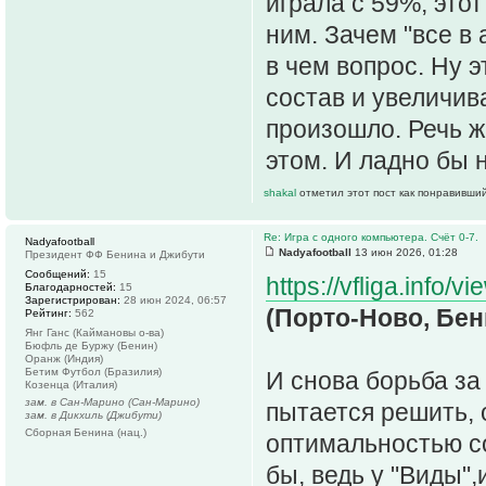
играла с 59%, это
ним. Зачем "все в
в чем вопрос. Ну э
состав и увеличив
произошло. Речь ж
этом. И ладно бы 
shakal
отметил этот пост как понравивший
Re: Игра с одного компьютера. Счёт 0-7.
Nadyafootball
Nadyafootball
13 июн 2026, 01:28
Президент ФФ Бенина и Джибути
Сообщений:
15
https://vfliga.info/
Благодарностей:
15
Зарегистрирован:
28 июн 2024, 06:57
(Порто-Ново, Бени
Рейтинг:
562
Янг Ганс (Каймановы о-ва)
Бюфль де Буржу (Бенин)
Оранж (Индия)
Бетим Футбол (Бразилия)
И снова борьба за
Козенца (Италия)
зам. в Сан-Марино (Сан-Марино)
пытается решить, 
зам. в Дикхиль (Джибути)
Сборная Бенина (нац.)
оптимальностью со
бы, ведь у "Виды"