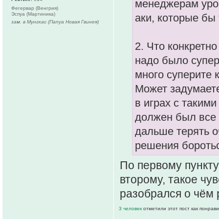
менеджерам уро
Фегервар (Венгрия)
Эспуа (Мартиника)
аки, которые бы
зам. в Мунгкас (Папуа Новая Гвинея)
2. Что конкретн
надо было супер
много суперите
Может задумаете
в играх с таким
должен был все 
дальше терять о
решения боротьс
По первому пункту 
второму, такое чув
разобрался о чём 
3 человек
отметили этот пост как понрав