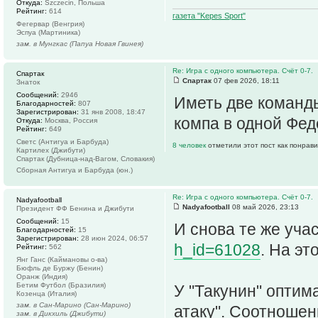
Откуда:
Szczecin, Польша
Рейтинг:
614
газета "Kepes Sport"
Фегервар (Венгрия)
Эспуа (Мартиника)
зам. в Мунгкас (Папуа Новая Гвинея)
Re: Игра с одного компьютера. Счёт 0-7.
Спартак
Спартак
07 фев 2026, 18:11
Знаток
Сообщений:
2946
Иметь две команды
Благодарностей:
807
Зарегистрирован:
31 янв 2008, 18:47
компа в одной Фед
Откуда:
Москва, Россия
Рейтинг:
649
Светс (Антигуа и Барбуда)
8 человек
отметили этот пост как понрав
Картилех (Джибути)
Спартак (Дубница-над-Вагом, Словакия)
Сборная Антигуа и Барбуда (юн.)
Re: Игра с одного компьютера. Счёт 0-7.
Nadyafootball
Nadyafootball
08 май 2026, 23:13
Президент ФФ Бенина и Джибути
Сообщений:
15
И снова те же уча
Благодарностей:
15
Зарегистрирован:
28 июн 2024, 06:57
h_id=61028
. На эт
Рейтинг:
562
Янг Ганс (Каймановы о-ва)
Бюфль де Буржу (Бенин)
Оранж (Индия)
Бетим Футбол (Бразилия)
У "Такунин" оптим
Козенца (Италия)
зам. в Сан-Марино (Сан-Марино)
атаку". Соотношени
зам. в Дикхиль (Джибути)