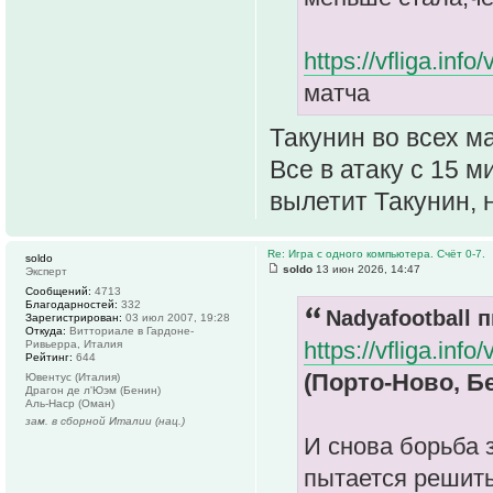
https://vfliga.i
матча
Такунин во всех м
Все в атаку с 15 м
вылетит Такунин, 
Re: Игра с одного компьютера. Счёт 0-7.
soldo
soldo
13 июн 2026, 14:47
Эксперт
Сообщений:
4713
Благодарностей:
332
Nadyafootball п
Зарегистрирован:
03 июл 2007, 19:28
Откуда:
Витториале в Гардоне-
https://vfliga.inf
Ривьерра, Италия
Рейтинг:
644
(Порто-Ново, Бе
Ювентус (Италия)
Драгон де л'Юэм (Бенин)
Аль-Наср (Оман)
зам. в сборной Италии (нац.)
И снова борьба 
пытается решить