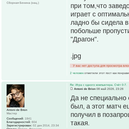
Сборная Бенина (нац.)
при том,что завед
играет с оптималь
ладно бы сидела в 
побольше пропусти
"Драгон".
.jpg
У вас нет доступа для просмотра вло
2 человек
отметили этот пост как понрав
Re: Игра с одного компьютера. Счёт 0-7.
Antoni de Brion
08 май 2026, 23:26
Да не специально о
был, а этот матч 
Antoni de Brion
получил в позапро
Мастер
Сообщений:
1841
такая.
Благодарностей:
604
Зарегистрирован:
02 дек 2014, 23:34
Откуда:
Париж, Франция