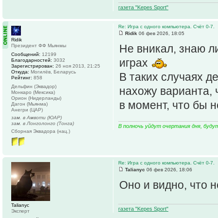
газета "Kepes Sport"
Re: Игра с одного компьютера. Счёт 0-7.
Ridik
06 фев 2026, 18:05
Ridik
Не вникал, знаю л
Президент ФФ Мьянмы
Сообщений:
12199
играх
Благодарностей:
3032
Зарегистрирован:
26 ноя 2013, 21:25
Откуда:
Могилёв, Беларусь
В таких случаях д
Рейтинг:
858
Дельфин (Эквадор)
нахожу варианта, 
Монкаро (Мексика)
Орион (Нидерланды)
в момент, что бы 
Дагон (Мьянма)
Анегри (ЦАР)
зам. в Амвоти (ЮАР)
зам. в Лонголонго (Тонга)
В полночь уйдут очертания дня, буду
Сборная Эквадора (нац.)
Re: Игра с одного компьютера. Счёт 0-7.
Talianyc
06 фев 2026, 18:06
Оно и видно, что н
Talianyc
газета "Kepes Sport"
Эксперт