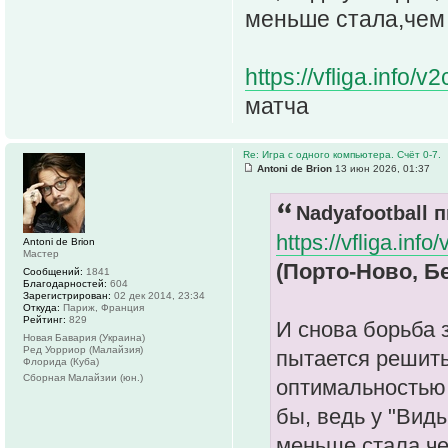
меньше стала,чем 
https://vfliga.inf
матча
Re: Игра с одного компьютера. Счёт 0-7.
Antoni de Brion
13 июн 2026, 01:37
Nadyafootball п
https://vfliga.inf
Antoni de Brion
Мастер
(Порто-Ново, Бе
Сообщений:
1841
Благодарностей:
604
Зарегистрирован:
02 дек 2014, 23:34
Откуда:
Париж, Франция
Рейтинг:
829
И снова борьба 
Новая Бавария (Украина)
Ред Уорриор (Малайзия)
пытается решить
Флорида (Куба)
Сборная Малайзии (юн.)
оптимальностью 
бы, ведь у "Вид
меньше стала,че