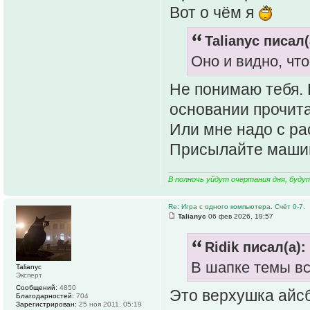
Вот о чём я
Talianyc писал(
Оно и видно, что
Не понимаю тебя. 
основании прочита
Или мне надо с ра
Присылайте машин
В полночь уйдут очертания дня, буду
Re: Игра с одного компьютера. Счёт 0-7.
Talianyc
06 фев 2026, 19:57
Ridik писал(а):
В шапке темы в
Talianyc
Эксперт
Сообщений:
4850
Это верхушка айсб
Благодарностей:
704
Зарегистрирован:
25 ноя 2011, 05:19