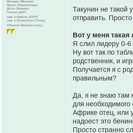
Монкаро (Мексика)
Орион (Нидерланды)
Такунин не такой у
Дагон (Мьянма)
Анегри (ЦАР)
отправить. Просто
зам. в Амвоти (ЮАР)
зам. в Лонголонго (Тонга)
Сборная Эквадора (нац.)
Вот у меня такая 
Я слил лидеру 0-6
Ну вот так по таб
родственник, и иг
Получается я с род
правильным?
Да, я не знаю там
для необходимого 
Африке отец, или 
надоест это бенин
Просто странно сл