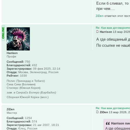
Если б сливал, то
при чем....
ZiDen
отметил этот пос
Re: Как вам договорняч
Harrison
13 мар 2026
А где обещанный д
По ссылке не наш
Harrison
Профи
Сообщений:
750
Благодарностей:
432
Зарегистрирован:
09 фев 2025, 22:14
Откуда:
Москва, Зеленоград, Россия
Рейтинг:
1030
Полис (Тринидад и Тобаго)
Сика Сика (Боливия)
Стилерс (Южная Корея)
зам. в Санрайз Болерс (Барбадос)
Сборная Южной Кореи (мол.)
Re: Как вам договорняч
ZiDen
ZiDen
13 мар 2026, 2
Мастер
Сообщений:
1254
Благодарностей:
574
Harrison пи
Зарегистрирован:
21 авг 2007, 18:21
А где обещанн
Откуда:
ᙓлец, Россия