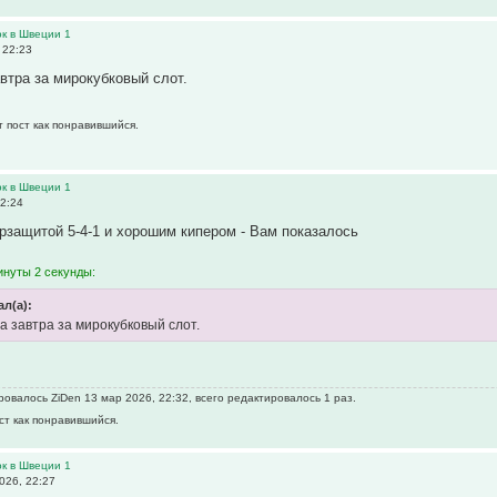
ок в Швеции 1
 22:23
втра за мирокубковый слот.
т пост как понравившийся.
ок в Швеции 1
2:24
перзащитой 5-4-1 и хорошим кипером - Вам показалось
инуты 2 секунды:
ал(а):
а завтра за мирокубковый слот.
овалось ZiDen 13 мар 2026, 22:32, всего редактировалось 1 раз.
ст как понравившийся.
ок в Швеции 1
026, 22:27