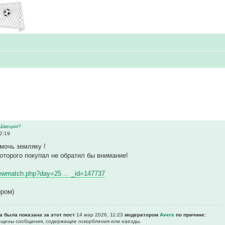
 Швеции?
2:19
мочь земляку !
которого покупал не обратил бы внимание!
/viewmatch.php?day=25 ... _id=147737
ором)
а была показана за этот пост
14 мар 2026, 11:23
модератором
Avers
по причине:
рещены сообщения, содержащие оскоpбления или наезды.