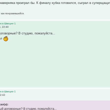
 наверняка проиграл бы. К финалу кубка готовился, сыграл в суперщащи
т как понравившийся.
ок в Швеции 1
, 22:40
оговорные? В студию, пожалуйста...
ёл
ок в Швеции 1
2:42
сал(а):
ый договорные? В студию, пожалуйста...