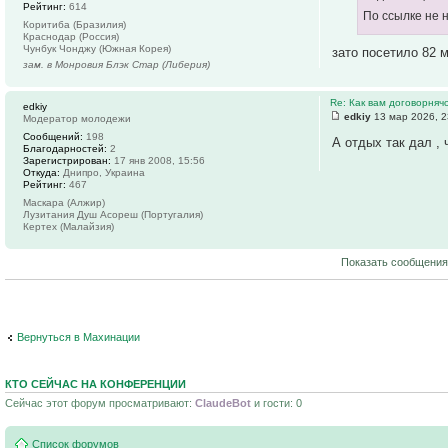
Рейтинг:
614
По ссылке не
Коритиба (Бразилия)
Краснодар (Россия)
Чунбук Чонджу (Южная Корея)
зато посетило 82
зам. в Монровия Блэк Стар (Либерия)
Re: Как вам договорняч
edkiy
edkiy
13 мар 2026, 2
Модератор молодежи
Сообщений:
198
А отдых так дал , 
Благодарностей:
2
Зарегистрирован:
17 янв 2008, 15:56
Откуда:
Днипро, Украина
Рейтинг:
467
Маскара (Алжир)
Лузитания Душ Асореш (Португалия)
Кертех (Малайзия)
Показать сообщения
Вернуться в Махинации
КТО СЕЙЧАС НА КОНФЕРЕНЦИИ
Сейчас этот форум просматривают:
ClaudeBot
и гости: 0
Список форумов