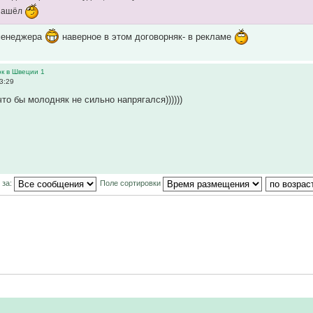
 нашёл
 менеджера
наверное в этом договорняк- в рекламе
ок в Швеции 1
3:29
что бы молодняк не сильно напрягался))))))
 за:
Поле сортировки