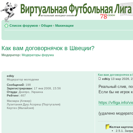
Список форумов
‹
Общие
‹
Махинации
Как вам договорнячок в Швеции?
Модератор:
Модераторы форума
Как вам договорнячок в
edkiy
edkiy
13 мар 2026, 2
Модератор молодежи
Сообщений:
198
Реальный слив, по
Зарегистрирован:
17 янв 2008, 15:56
Если бы не игрок 
Откуда:
Днипро, Украина
Рейтинг:
467
Маскара (Алжир)
https://vfliga.info
Лузитания Душ Асореш (Португалия)
Кертех (Малайзия)
(удалено модерат
Желтая карточк
2.5.1. Зап