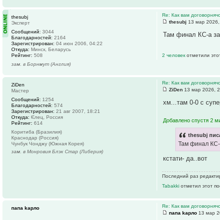
Re: Как вам договорняч
thesubj
thesubj
13 мар 2026,
Эксперт
Сообщений:
3044
Там финал КС-а за
Благодарностей:
2164
Зарегистрирован:
04 июн 2006, 04:22
Откуда:
Минск, Беларусь
Рейтинг:
508
2 человек
отметили это
зам. в Борнмут (Англия)
Re: Как вам договорняч
ZiDen
ZiDen
13 мар 2026, 2
Мастер
Сообщений:
1254
хм...там 0-0 с су
Благодарностей:
574
Зарегистрирован:
21 авг 2007, 18:21
Откуда:
ᙓлец, Россия
Добавлено спустя 2 м
Рейтинг:
614
Коритиба (Бразилия)
thesubj пис
Краснодар (Россия)
Там финал КС-
Чунбук Чонджу (Южная Корея)
зам. в Монровия Блэк Стар (Либерия)
кстати- да..вот
Последний раз редактир
Tabakki
отметил этот по
Re: Как вам договорняч
папа kарло
папа kарло
13 мар 2