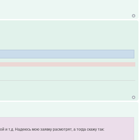
 и т.д. Надеюсь мою заявку расмотрят, а тогда скажу так: