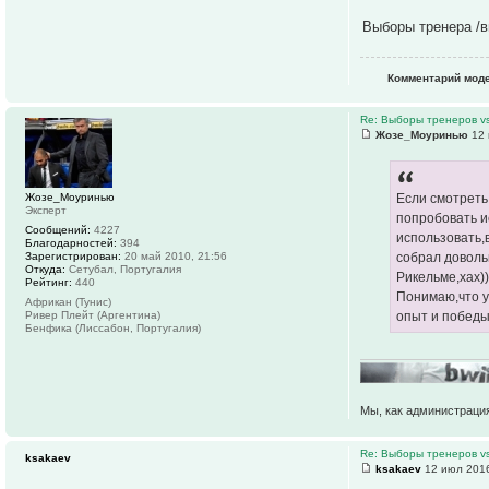
Выборы тренера /в
Комментарий моде
Re: Выборы тренеров v
Жозе_Моуринью
12 
Жозе_Моуринью
Если смотреть
Эксперт
попробовать и
Сообщений:
4227
использовать,
Благодарностей:
394
Зарегистрирован:
20 май 2010, 21:56
собрал доволь
Откуда:
Сетубал, Португалия
Рикельме,хах))
Рейтинг:
440
Понимаю,что у
Африкан (Тунис)
Ривер Плейт (Аргентина)
опыт и победы
Бенфика (Лиссабон, Португалия)
Мы, как администрация
Re: Выборы тренеров v
ksakaev
ksakaev
12 июл 2016