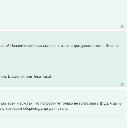
опы! Попали игроки как солнечного,так и дождевого стиля. Вполне
иль Бразилия или Тики-Така)
ть всех и вся,так что попробуйте только не голосовать ))) да я шучу
ану тренером сборной.да да да я стану.