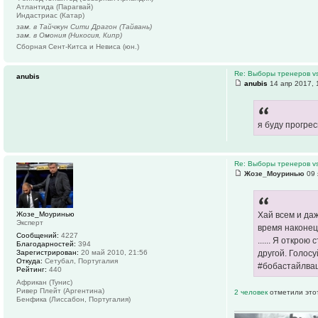
Атлантида (Парагвай)
Индастриас (Катар)
зам. в Тайчжун Сити Драгон (Тайвань)
зам. в Омония (Никосия, Кипр)
Сборная Сент-Китса и Невиса (юн.)
Re: Выборы тренеров v
anubis
anubis
14 апр 2017, 
я буду прогре
Re: Выборы тренеров v
Жозе_Моуринью
09 
Жозе_Моуринью
Хай всем и да
Эксперт
время наконец
Сообщений:
4227
...... Я откро
Благодарностей:
394
Зарегистрирован:
20 май 2010, 21:56
другой. Голос
Откуда:
Сетубал, Португалия
#бобастайлва
Рейтинг:
440
Африкан (Тунис)
Ривер Плейт (Аргентина)
2 человек
отметили это
Бенфика (Лиссабон, Португалия)