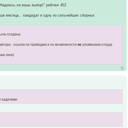
 Надеюсь на вашь выбор!" рейтинг 452
ньше месяца... кандидат в одну из сильнейших сборных
ыла создана:
автора - ссылок не приводим и по возможности
не
упоминаем откуда
жа лиги).
 задачами.