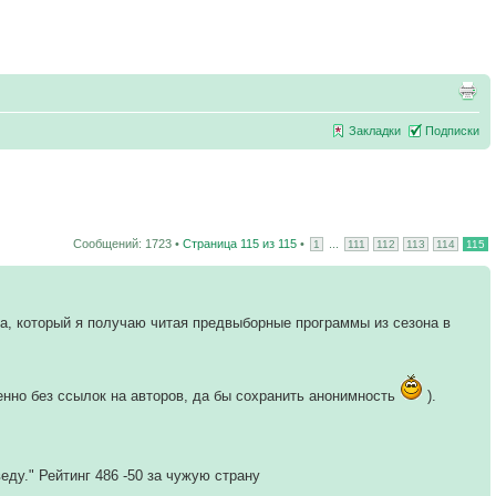
Закладки
Подписки
Сообщений: 1723 •
Страница
115
из
115
•
...
1
111
112
113
114
115
ва, который я получаю читая предвыборные программы из сезона в
нно без ссылок на авторов, да бы сохранить анонимность
).
еду." Рейтинг 486 -50 за чужую страну