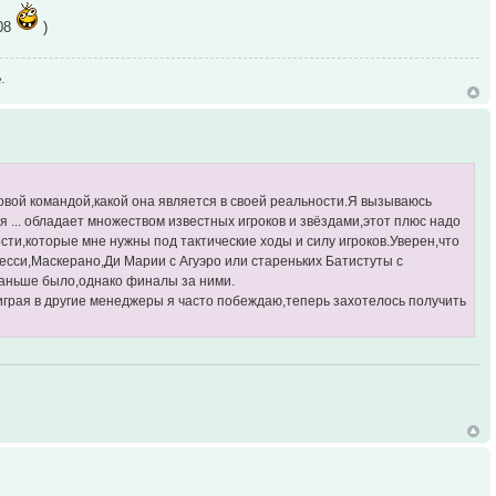
:08
)
.
Повой командой,какой она является в своей реальности.Я вызываюсь
 ... обладает множеством известных игроков и звёздами,этот плюс надо
сти,которые мне нужны под тактические ходы и силу игроков.Уверен,что
есси,Маскерано,Ди Марии с Агуэро или стареньких Батистуты с
к раньше было,однако финалы за ними.
,играя в другие менеджеры я часто побеждаю,теперь захотелось получить