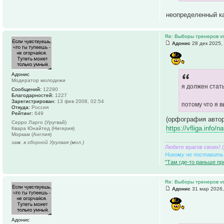
неопределенный к
Re: Выборы тренеров v
Адонис
28 дек 2025,
Адонис
Модератор молодежи
я должен стат
Сообщений:
12290
Благодарностей:
1227
Зарегистрирован:
13 фев 2008, 02:54
потому что я 
Откуда:
Россия
Рейтинг:
649
(орфография автор
Серро Ларго (Уругвай)
https://vfliga.info
Квара Юнайтед (Нигерия)
Моркам (Англия)
зам. в сборной Уругвая (мол.)
Любите врагов своих! 
Никому не поставить 
"Там где-то раньше пр
Re: Выборы тренеров v
Адонис
31 мар 2026,
Адонис