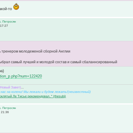
акой-то
s. Петросян
 17:27
ь тренером молодеженой сборной Англии
выбрал самый лучший и молодой состав и самый сбаланнсированный
а)
/nation_p.php?num=122420
(Новый Завет)
...
нас на колени! Мы лежали и будем лежать!(неизвестный)
оклятый Ле Тисье рекомендовал.." (thesubj)
s. Петросян
 21:36