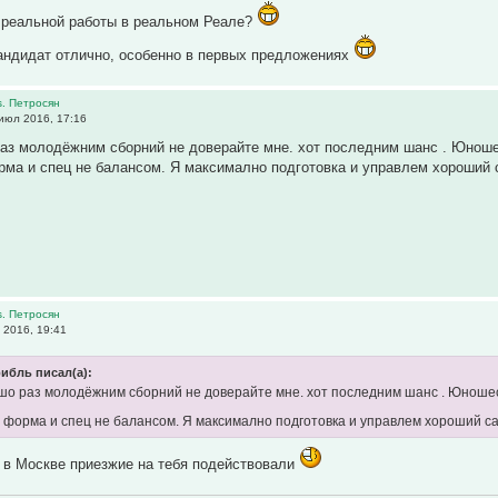
т реальной работы в реальном Реале?
кандидат отлично, особенно в первых предложениях
s. Петросян
июл 2016, 17:16
аз молодёжним сборний не доверайте мне. хот последним шанс . Юношес
рма и спец не балансом. Я максимално подготовка и управлем хороший с
s. Петросян
 2016, 19:41
ибль писал(а):
шо раз молодёжним сборний не доверайте мне. хот последним шанс . Юношес
и форма и спец не балансом. Я максимално подготовка и управлем хороший са
 в Москве приезжие на тебя подействовали