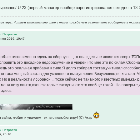
ырезано/ U-23 (первый манагер вообще зарегистрировался сегодня в 13
ратора:
Читаем внимательно шапку темы прежде чем разместить сообщение в топике
s. Петросян
июл 2016, 19:47
 объективно именно здесь на сборную ... ,то она здесь не является сверх-ТО
справить это досадное недоразумение и уверен,что мне это по силам.Сборная
ведь это реальная прибавка к силе.Я долго собирал состав,учитывал способно
но таки мощный состав для успешного выступления.Безусловно,не хватает М
) Но в реальности у сборной ... тоже сейчас не так много известных имён,ка
 меня нету опыта,как некоторые скажут и кто это вообще такой...Но поверьте
 здесь.
 сайта, любим и уважаем тех, кто полюбил игру! (C) Акар
s. Петросян
, 20:10