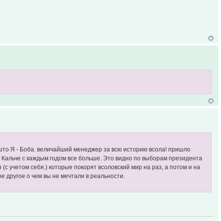
 што Я - Боба. величайший менеджер за всю историю всола! пришло
в Кальче с каждым годом все больше. Это видно по выборам президента
я (с учетом себя.) которые покорят всоловский мир на раз, а потом и на
е другое о чем вы не мечтали в реальности.