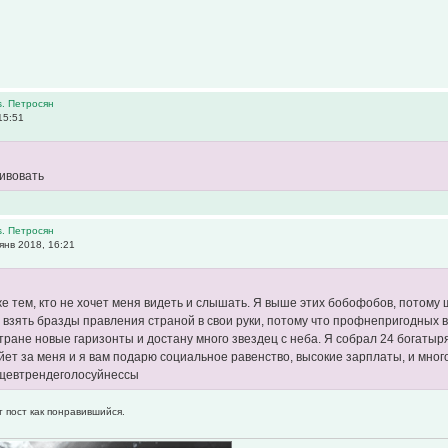
s. Петросян
15:51
сивовать
s. Петросян
янв 2018, 16:21
же тем, кто не хочет меня видеть и слышать. Я выше этих бобофобов, потому
 взять бразды правления страной в свои руки, потому что профнепригодных 
ю стране новые гаризонты и достану много звездец с неба. Я собрал 24 богатыр
уйет за меня и я вам подарю социальное равенство, высокие зарплаты, и много
щевтрендеголосуйнессы
т пост как понравившийся.