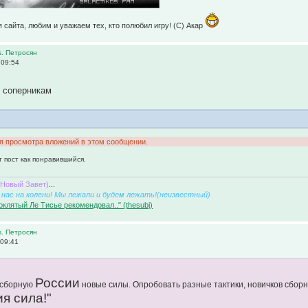
 сайта, любим и уважаем тех, кто полюбил игру! (C) Акар
s. Петросян
 09:54
 соперникам
ля просмотра вложений в этом сообщении.
т пост как понравившийся.
(Новый Завет)
...
нас на колени! Мы лежали и будем лежать!(неизвестный)
оклятый Ле Тисье рекомендовал.." (thesubj)
s. Петросян
 09:41
России
в сборную
новые силы. Опробовать разные тактики, новичков сборной
я сила!"