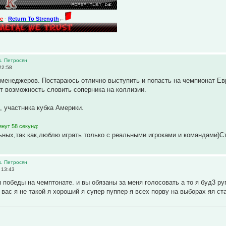
te
-
Return To Strength
←
s. Петросян
22:58
менеджеров. Постараюсь отлично выступить и попасть на чемпионат Евр
т возможность словить соперника на коллизии.
, участника кубка Америки.
нут 58 секунд:
ьных,так как,люблю играть только с реальными игроками и командами)Ст
s. Петросян
 13:43
победы на чемптонате. и вы обязаны за меня голосовать а то я буд3 руга
 вас я не такой я хороший я супер пуппер я всех порву на выборах яя ст