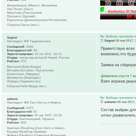
Ферровиарио (Мапуто, Мозамбик)
Лао Полис (Лаос)
→
Aesthetics Of Ha
Маритиму (Португалия)
Прогресо (Уругвай)
Барселона (Доминиканская Республика)
Сборная Лаоса (мол.)
Re: Выборы тренеров v
Sagnol
Sagnol
08 янв 2017, 
Президент ФФ Таджикистана
Сообщений:
2680
Приветствую всех 
Благодарностей:
58
возможно,что буде
Зарегистрирован:
15 окт 2011, 10:15
Откуда:
город над вольной Невой, Россия
Рейтинг:
570
Заявка на сборную
Виктория (Кабо-Верде)
Витория (Сетубал, Португалия)
Коринтианс (Эквадор)
Добавлено спустя 7 ми
Мелвертон (Барбадос)
Взял игроков реал
Исфара (Таджикистан)
Сборная Кабо-Верде (юн.)
Re: Выборы тренеров v
askanio
askanio
09 янв 2017,
Президент ФФ Сент-Китса и Невиса
Сообщений:
2070
Состав выбран для 
Благодарностей:
62
хотел развеселить
Зарегистрирован:
06 авг 2007, 20:33
Откуда:
Хмельницький, Украина
Рейтинг:
800
Ньютаун Юнайтед (Сент-Китс и Невис)
Касама Юнайтед (Замбия)
Фейнед Юнайтед (Северная Ирландия)