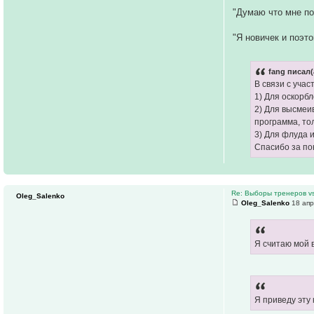
"Думаю что мне по
"Я новичек и поэт
fang писал(
В связи с уча
1) Для оскорб
2) Для высмеи
программа, то
3) Для флуда 
Спасибо за по
Re: Выборы тренеров v
Oleg_Salenko
Oleg_Salenko
18 апр
Я считаю мой 
Я приведу эту 