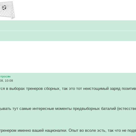
етросян
8, 10:08
тся в выборах тренеров сборных, так это тот неистощимый заряд позити
вать тут самые интересные моменты предвыборных баталий (естесстве
тренером именно вашей националки. Опыт во всоле эсть, так что не подв