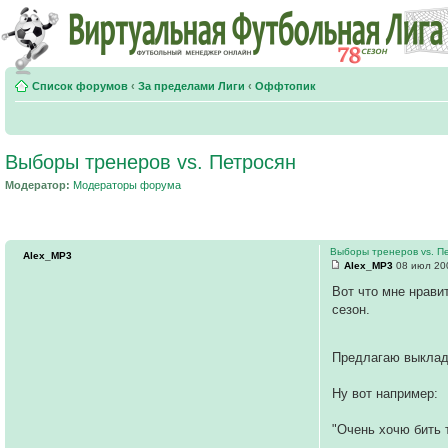
Список форумов
‹
За пределами Лиги
‹
Оффтопик
Выборы тренеров vs. Петросян
Модератор:
Модераторы форума
Выборы тренеров vs. П
Alex_MP3
Alex_MP3
08 июл 200
Вот что мне нрави
сезон.
Предлагаю выклады
Ну вот например:
"Очень хочю бить 