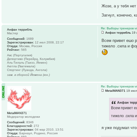
Жозе, а у тебя не
Загнул, конечно, 
Re: Выборы тренеров v
Анфан террибль
Анфан террибль
19 
Мастер
Сообщений:
1689
Всем привет ешо р
Зарегистрирован:
12 июл 2008, 22:17
тижело .сила и фо
Откуда:
Москва, Россия
Рейтинг:
565
Авс (Португалия)
Депортиво (Перейра, Колумбия)
Аль-Тилаль (Таизз, Йемен)
Аютла (Гватемала)
Спортинг (Луанда, Ангола)
зам. в сборной Йемена (юн.)
Re: Выборы тренеров v
MetalMAN371
19 июл
Анфан терр
Всем привет е
MetalMAN371
тижело .сила 
Модератор молодежи
Сообщений:
8346
Благодарностей:
272
я уже подумал что
Зарегистрирован:
04 мар 2010, 13:51
Откуда:
Барнаул, Родино, Россия
Рейтинг:
669