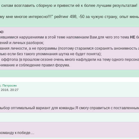
 силам возглавить сборную и привести её к более лучшим результатам!
ому мне многое интересно!!!" рейтинг 498, -50 за чужую страну, опыт ме
а):
стившимися нарушениями в этой теме напоминаем Вам для чего это тема
НЕ
б
лений и личных разборок;
вания личности, а не программы (поэтому стараемся сохранять анонимность 
лько если без такого упоминания шутка не будет понята);
и оффтопа (в прошлом сезоне очень много нафлудили на тему одного персона
нимание и соблюдение правил форума.
s. Петросян
 2016, 20:27
выбор оптимальный вариант для команды.Я смогу справиться с поставленным
команду к победе....