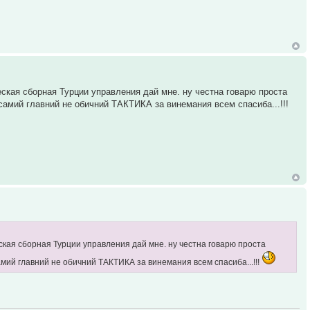
кая сборная Турции управления дай мне. ну честна говарю проста
амий главний не обичний ТАКТИКА за винемания всем спасиба...!!!
кая сборная Турции управления дай мне. ну честна говарю проста
мий главний не обичний ТАКТИКА за винемания всем спасиба...!!!