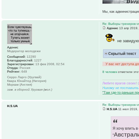
Мы, как администрация
Re: Выборы тренеров v
Адонис
13 апр 2019,
не завидую
Адонис
Модератор молодежи
Скрытый текст
Сообщений:
12290
Благодарностей:
1227
У вас нет доступа д
Зарегистрирован:
13 фев 2008, 02:54
Откуда:
Россия
Рейтинг:
649
8 человек
отметили это
Серро Ларго (Уругвай)
Квара Юнайтед (Нигерия)
Любите врагов своих! 
Моркам (Англия)
Никому не поставить 
зам. в сборной Уругвая (мол.)
"Там где-то раньше пр
Re: Выборы тренеров v
H.S.UA
H.S.UA
11 июл 2019,
Я хочу влить 
Австрали
"