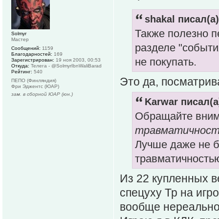
shakal писал(а)
Также полезно п
Solmyr
Мастер
разделе "события
Сообщений:
1159
Благодарностей:
169
не покупать.
Зарегистрирован:
19 ноя 2003, 00:53
Откуда:
Телега - @SolmyrIbnWaliBarad
Рейтинг:
540
Это да, посматрив
ПЕПО (Финляндия)
Фри Эджентс (ЮАР)
зам. в сборной ЮАР (юн.)
Karwar писал(а
Обращайте вним
травматичнос
Лучше даже не б
травматичность
Из 22 купленных в
спецуху Тр на игр
вообще нереально