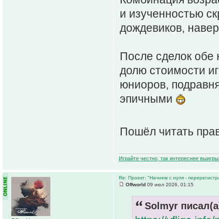
и изученностью ск
дождевиков, наверн
После сделок обе
долю стоимости иг
юниоров, подравня
эпичными
Пошёл читать пра
Играйте честно, так интереснее выигры
Re: Проект: "Начнем с нуля - перерегистр
Offworld
09 июл 2026, 01:15
Solmyr писал(а