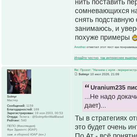
нить поставить пе
сомневающихся на 
снять подставную 
занимаюсь, и увере
похуже примеры
Another
отметил этот пост как понравивш
Играйте честно, так интереснее выигры
Re: Проект: "Начнем с нуля - перерегистр
Solmyr
10 июл 2026, 21:09
Uranium235 пис
...Не надо докач
Solmyr
Мастер
дает)...
Сообщений:
1159
Благодарностей:
169
Зарегистрирован:
19 ноя 2003, 00:53
Ты в стратегиях о
Откуда:
Телега - @SolmyrIbnWaliBarad
Рейтинг:
540
это будет очень и
ПЕПО (Финляндия)
Фри Эджентс (ЮАР)
По Ат - всё понятн
зам. в сборной ЮАР (юн.)