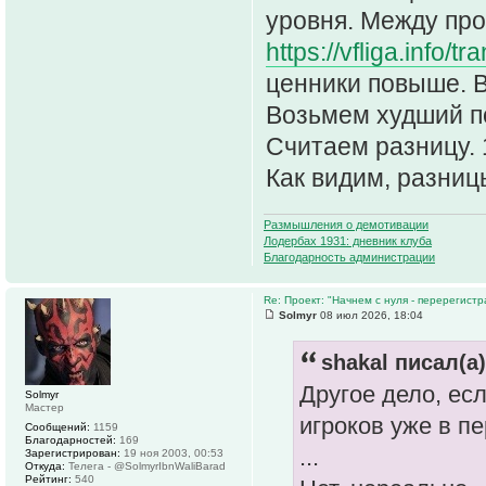
уровня. Между проч
https://vfliga.info/tr
ценники повыше. В
Возьмем худший по
Считаем разницу. 1
Как видим, разницы
Размышления о демотивации
Лодербах 1931: дневник клуба
Благодарность администрации
Re: Проект: "Начнем с нуля - перерегистр
Solmyr
08 июл 2026, 18:04
shakal писал(а)
Другое дело, есл
Solmyr
Мастер
игроков уже в п
Сообщений:
1159
Благодарностей:
169
...
Зарегистрирован:
19 ноя 2003, 00:53
Откуда:
Телега - @SolmyrIbnWaliBarad
Рейтинг:
540