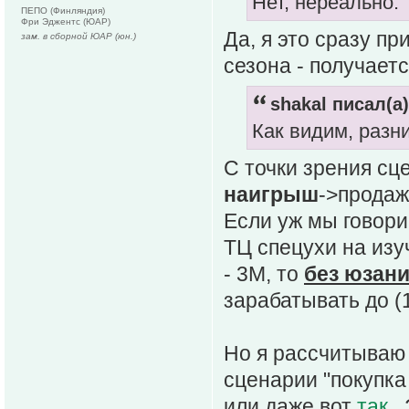
Нет, нереально.
ПЕПО (Финляндия)
Фри Эджентс (ЮАР)
Да, я это сразу пр
зам. в сборной ЮАР (юн.)
сезона - получает
shakal писал(а)
Как видим, разни
С точки зрения сц
наигрыш
->продаж
Если уж мы говори
ТЦ спецухи на изу
- 3М, то
без юзани
зарабатывать до (
Но я рассчитываю 
сценарии "покупк
или даже вот
так
. 