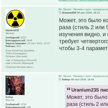
Re: Проект: "Начнем с нуля - перерегистр
Uranium235
08 июл 2026, 18:13
Может, это было к
раза (стиль 2 или
Uranium235
изучения видно, и
Эксперт
Сообщений:
3421
требует четвертог
Благодарностей:
2449
Зарегистрирован:
03 июл 2021, 14:07
Рейтинг:
903
чтобы 3-4 парамет
Роан Юнайтед (Замбия)
ТАКА (Сальвадор)
Лебринг (Австрия)
зам. в Ливерпуль (Англия)
зам. в Анжле (Франция)
Сборная Австрии (мол.)
Re: Проект: "Начнем с нуля - перерегистр
Solmyr
08 июл 2026, 18:44
Uranium235 пис
Может, это было
Solmyr
Мастер
раза (стиль 2 и
Сообщений:
1159
Благодарностей:
169