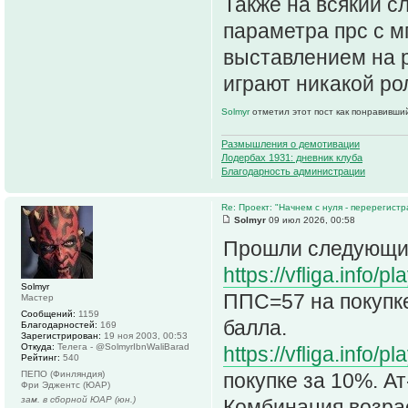
Также на всякий сл
параметра прс с м
выставлением на 
играют никакой ро
Solmyr
отметил этот пост как понравивши
Размышления о демотивации
Лодербах 1931: дневник клуба
Благодарность администрации
Re: Проект: "Начнем с нуля - перерегистр
Solmyr
09 июл 2026, 00:58
Прошли следующие
https://vfliga.info/
Solmyr
ППС=57 на покупке 
Мастер
Сообщений:
1159
балла.
Благодарностей:
169
Зарегистрирован:
19 ноя 2003, 00:53
Откуда:
Телега - @SolmyrIbnWaliBarad
https://vfliga.info/
Рейтинг:
540
ПЕПО (Финляндия)
покупке за 10%. Ат
Фри Эджентс (ЮАР)
зам. в сборной ЮАР (юн.)
Комбинация возра