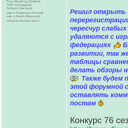
Роан Юнайтед (Замбия)
ТАКА (Сальвадор)
Лебринг (Австрия)
Решил открыть 
зам. в Ливерпуль (Англия)
зам. в Анжле (Франция)
перерегистрации
Сборная Австрии (мол.)
чересчур слабых
удаляются с иг
федерациях
Б
развитии, так ж
таблицы сравнен
делать обзоры н
Также будем п
этой форумной 
оставлять комм
постам
Конкурс 76 се