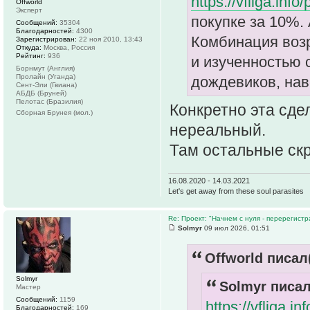
https://vfliga.inf
Offworld
Эксперт
покупке за 10%. 
Сообщений:
35304
Благодарностей:
4300
Комбинация воз
Зарегистрирован:
22 ноя 2010, 13:43
Откуда:
Москва, Россия
Рейтинг:
936
и изученностью 
Борнмут (Англия)
Пролайн (Уганда)
дождевиков, наве
Сент-Эли (Гвиана)
АБДБ (Бруней)
Пелотас (Бразилия)
Конкретно эта сдел
Сборная Брунея (мол.)
нереальный.
Там остальные скр
16.08.2020 - 14.03.2021
Let's get away from these soul parasites
Re: Проект: "Начнем с нуля - перерегистр
Solmyr
09 июл 2026, 01:51
Offworld писал(
Solmyr
Solmyr писал
Мастер
Сообщений:
1159
https://vfliga.
Благодарностей:
169