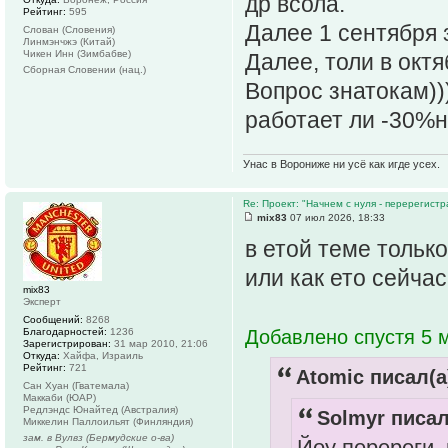
др всола.
Рейтинг:
595
Далее 1 сентября 
Слован (Словения)
Линмэнчжэ (Китай)
Чикен Инн (Зимбабве)
Далее, толи в октя
Сборная Словении (нац.)
Вопрос знатокам))
работает ли -30%
Унас в Ворониже ни усё как игде усех.
Re: Проект: "Начнем с нуля - перерегистр
mix83
07 июл 2026, 18:33
в етой теме тольк
или как ето сейча
mix83
Эксперт
Сообщений:
8268
Благодарностей:
1236
Добавлено спустя 5 м
Зарегистрирован:
31 мар 2010, 21:06
Откуда:
Хайфа, Израиль
Рейтинг:
721
Atomic писал(а
Сан Хуан (Гватемала)
Маккаби (ЮАР)
Редлэндс Юнайтед (Австралия)
Solmyr писал
Миккелин Паллоильят (Финляндия)
зам. в Вулвз (Бермудские о-ва)
Йоу перереги, 