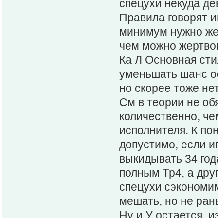
спецухи некуда де
Правила говорят и
минимум нужно же
чем можно жертво
Ка Л Основная сти
уменьшать шанс оф
но скорее тоже нет
См в теории не об
количественно, че
исполнителя. К по
допустимо, если иг
выкидывать 34 года
полным Тр4, а друг
спецухи сэкономим
мешать, но не ран
Ну и У остается, и