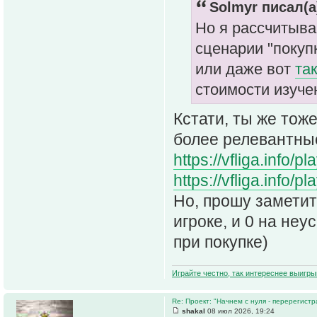
Solmyr писал(а
Но я рассчитыва
сценарии "поку
или даже вот
та
стоимости изуче
Кстати, ты же тож
более релевантные
https://vfliga.info/
https://vfliga.info/
Но, прошу заметит
игроке, и 0 на не
при покупке)
Играйте честно, так интереснее выигры
Re: Проект: "Начнем с нуля - перерегистр
shakal
08 июл 2026, 19:24