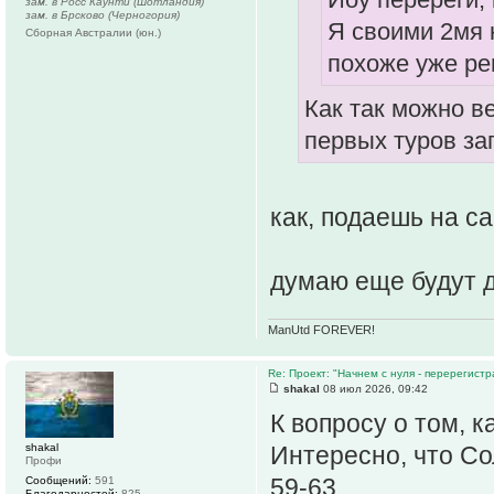
зам. в Росс Каунти (Шотландия)
зам. в Брсково (Черногория)
Я своими 2мя 
Сборная Австралии (юн.)
похоже уже р
Как так можно в
первых туров за
как, подаешь на с
думаю еще будут 
ManUtd FOREVER!
Re: Проект: "Начнем с нуля - перерегистр
shakal
08 июл 2026, 09:42
К вопросу о том, к
shakal
Интересно, что Со
Профи
59-63.
Сообщений:
591
Благодарностей:
825