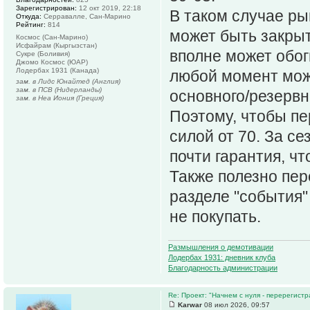
Зарегистрирован:
12 окт 2019, 22:18
В таком случае ры
Откуда:
Серравалле, Сан-Марино
Рейтинг:
814
может быть закрыт
Космос (Сан-Марино)
Исфайрам (Кыргызстан)
вполне может обог
Сукре (Боливия)
Джомо Космос (ЮАР)
Лодербах 1931 (Канада)
любой момент може
зам. в Лидс Юнайтед (Англия)
зам. в ПСВ (Нидерланды)
основного/резервн
зам. в Неа Иония (Греция)
Поэтому, чтобы пе
силой от 70. За се
почти гарантия, чт
Также полезно пер
разделе "события"
не покупать.
Размышления о демотивации
Лодербах 1931: дневник клуба
Благодарность администрации
Re: Проект: "Начнем с нуля - перерегистр
Karwar
08 июл 2026, 09:57