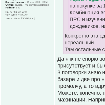
Зарегистрирован:
19 ноя 2003, 00:53
на покупке за 
Откуда:
Телега - @SolmyrIbnWaliBarad
Рейтинг:
540
Комбинация во
ПЕПО (Финляндия)
Фри Эджентс (ЮАР)
ПРС и изученн
зам. в сборной ЮАР (юн.)
дождевиков, на
Конкретно эта сд
нереальный.
Там остальные с
Да я ж не спорю во
присутствует и бы
3 поговорки знаю н
базаре и две про 
промолчу, а то вдру
Можете, конечно, 
махинации. Наприм