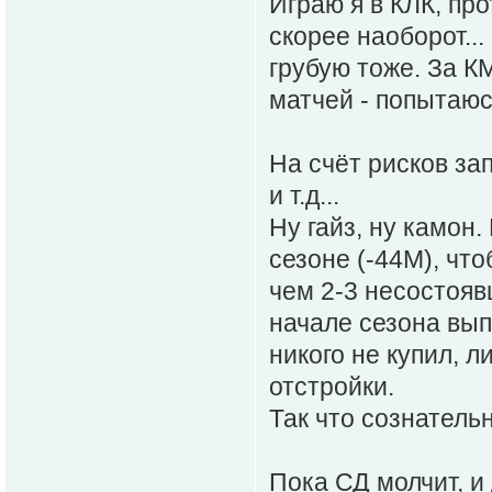
Играю я в КЛК, про
скорее наоборот..
грубую тоже. За КМ
матчей - попытаюс
На счёт рисков за
и т.д...
Ну гайз, ну камон.
сезоне (-44М), что
чем 2-3 несостояв
начале сезона вып
никого не купил, 
отстройки.
Так что сознатель
Пока СД молчит, и