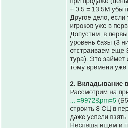
при продаже (цены
+ 0.5 = 13.5М убыт
Другое дело, если 
игроков уже в пер
Допустим, в первы
уровень базы (3 н
отстраиваем еще 3
тура). Это займет
тому времени уже 
2. Вкладывание в
Рассмотрим на пр
... =9972&pm=5
(Б5
строить 8 СЦ в пе
даже успели взять
Неспеша ищем и по