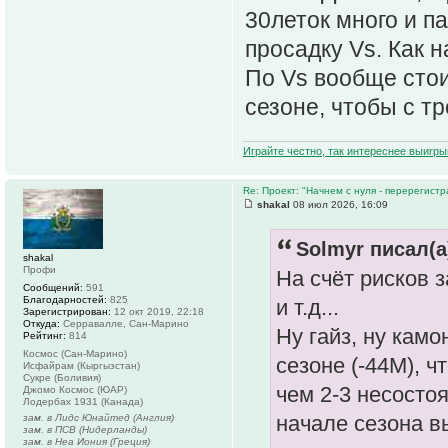
30леток много и п
просадку Vs. Как н
По Vs вообще стои
сезоне, чтобы с т
Играйте честно, так интереснее выигры
Re: Проект: "Начнем с нуля - перерегистр
shakal
08 июл 2026, 16:09
Solmyr писал(а
shakal
Профи
На счёт рисков 
Сообщений:
591
Благодарностей:
825
и т.д...
Зарегистрирован:
12 окт 2019, 22:18
Откуда:
Серравалле, Сан-Марино
Ну гайз, ну камо
Рейтинг:
814
Космос (Сан-Марино)
сезоне (-44М), ч
Исфайрам (Кыргызстан)
Сукре (Боливия)
чем 2-3 несостоя
Джомо Космос (ЮАР)
Лодербах 1931 (Канада)
начале сезона в
зам. в Лидс Юнайтед (Англия)
зам. в ПСВ (Нидерланды)
зам. в Неа Иония (Греция)