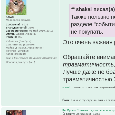
shakal писал(а)
Также полезно п
Karwar
Модератор форума
разделе "события
Сообщений:
6632
Благодарностей:
3108
не покупать.
Зарегистрирован:
01 май 2010, 20:18
Откуда:
Харків, Украина
Рейтинг:
750
Это очень важная
Хэйеблех (Джибути)
Сан-Антонио (Боливия)
Майванд (Кабул, Афганистан)
Твистер (Эстония)
Калор (Мексика)
Обращайте внима
зам. в Манчестер Юнайтед (Эсватини)
Сборная Джибути (юн.)
травматичность
Лучше даже не бра
травматичностью 
shakal
отметил этот пост как понравивший
Ёжик:
На мне где сядешь, там и слезе
Re: Проект: "Начнем с нуля - перерегистр
Solmyr
08 июл 2026, 11:54