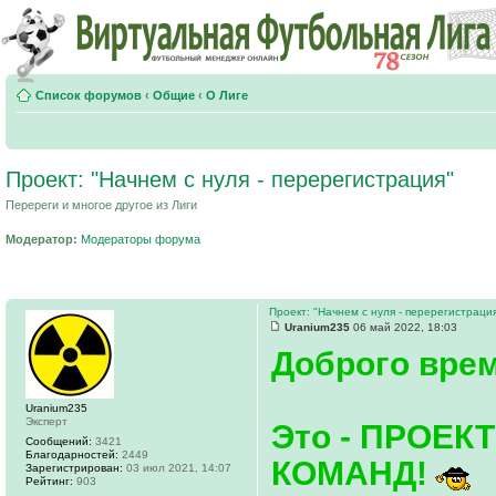
Список форумов
‹
Общие
‹
О Лиге
Проект: "Начнем с нуля - перерегистрация"
Перереги и многое другое из Лиги
Модератор:
Модераторы форума
Проект: "Начнем с нуля - перерегистраци
Uranium235
06 май 2022, 18:03
Доброго врем
Uranium235
Эксперт
Это - ПРОЕ
Сообщений:
3421
Благодарностей:
2449
КОМАНД!
Зарегистрирован:
03 июл 2021, 14:07
Рейтинг:
903