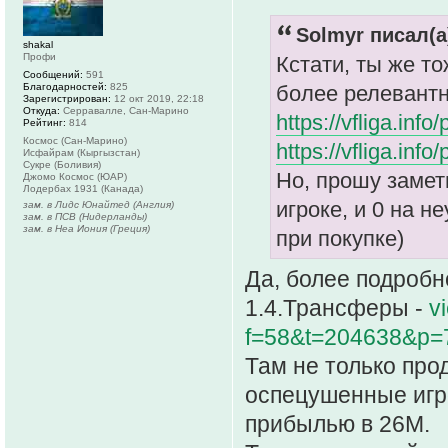
Solmyr писал(а
shakal
Профи
Кстати, ты же т
Сообщений:
591
Благодарностей:
825
более релевантн
Зарегистрирован:
12 окт 2019, 22:18
Откуда:
Серравалле, Сан-Марино
https://vfliga.inf
Рейтинг:
814
Космос (Сан-Марино)
https://vfliga.inf
Исфайрам (Кыргызстан)
Сукре (Боливия)
Но, прошу замети
Джомо Космос (ЮАР)
Лодербах 1931 (Канада)
игроке, и 0 на 
зам. в Лидс Юнайтед (Англия)
зам. в ПСВ (Нидерланды)
зам. в Неа Иония (Греция)
при покупке)
Да, более подробн
1.4.Трансферы -
v
f=58&t=204638&p=
Там не только про
оспецушенные игро
прибылью в 26М.