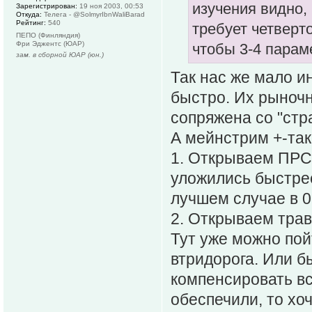
изучения видно,
Зарегистрирован:
19 ноя 2003, 00:53
Откуда:
Телега - @SolmyrIbnWaliBarad
Рейтинг:
540
требует четверто
ПЕПО (Финляндия)
Фри Эджентс (ЮАР)
чтобы 3-4 парам
зам. в сборной ЮАР (юн.)
Так нас же мало и
быстро. Их рыночн
сопряжена со "ст
А мейнстрим +-так
1. Открываем ПРС 
уложились быстрее
лучшем случае в 0
2. Открываем травм
Тут уже можно пой
втридорога. Или 
компенсировать вс
обеспечили, то хоч