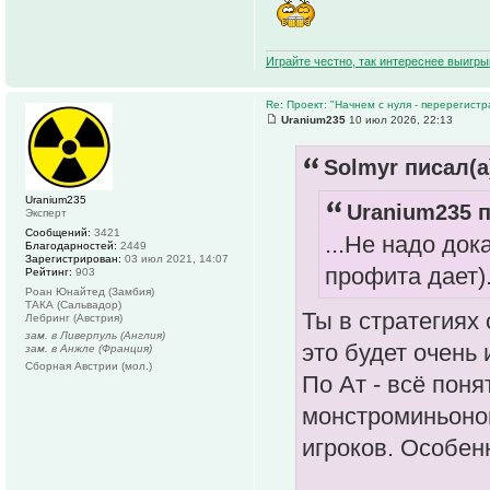
Играйте честно, так интереснее выигры
Re: Проект: "Начнем с нуля - перерегистр
Uranium235
10 июл 2026, 22:13
Solmyr писал(а
Uranium235
Uranium235 п
Эксперт
Сообщений:
3421
...Не надо док
Благодарностей:
2449
Зарегистрирован:
03 июл 2021, 14:07
профита дает).
Рейтинг:
903
Роан Юнайтед (Замбия)
ТАКА (Сальвадор)
Ты в стратегиях
Лебринг (Австрия)
зам. в Ливерпуль (Англия)
это будет очень 
зам. в Анжле (Франция)
Сборная Австрии (мол.)
По Ат - всё поня
монстроминьоно
игроков. Особен