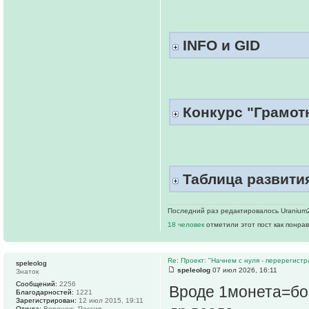
INFO и GID
Конкурс "Грамотн
Таблица развития
Последний раз редактировалось Uranium23
18 человек
отметили этот пост как понра
Re: Проект: "Начнем с нуля - перерегистр
speleolog
speleolog
07 июл 2026, 16:11
Знаток
Сообщений:
2256
Вроде 1монета=бон
Благодарностей:
1221
Зарегистрирован:
12 июл 2015, 19:11
Откуда:
Воронеж, Россия