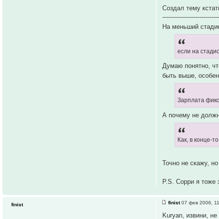
Создал тему кста
----------------------------
На меньший стадик
если на стади
Думаю понятно, чт
быть выше, особен
Зарплата фик
А почему не должн
Как, в конце-
Точно не скажу, н
P.S. Сорри я тоже э
finist
07 фев 2006, 1
finist
Kuryan, извини, н