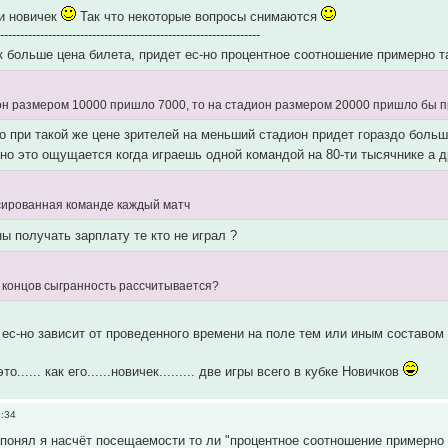
ти новичек
Так что некоторые вопросы снимаются
------------------------------------------------------------------
 больше цена билета, придет ес-но процентное соотношение примерно та
он размером 10000 пришло 7000, то на стадион размером 20000 пришло бы пр
о при такой же цене зрителей на меньший стадион придет гораздо боль
но это ощущается когда играешь одной командой на 80-ти тысячнике а д
сированная команде каждый матч
ы получать зарплату те кто не играл ?
то концов сыгранность рассчитывается?
о ес-но зависит от проведенного времени на поле тем или иным составом 
то...... как его......новичек......... две игры всего в кубке Новичков
1:34
е понял я насчёт посещаемости то ли "процентное соотношение примерно 