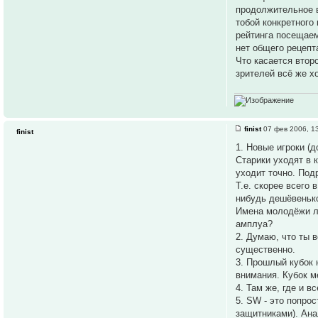
продолжительное в
тобой конкретного
рейтинга посещаем
нет общего рецепт
Что касается второ
зрителей всё же х
finist
07 фев 2006, 1
finist
1. Новые игроки (д
Старики уходят в к
уходит точно. Подр
Т.е. скорее всего
нибудь дешёвенько
Имена молодёжи лу
амплуа?
2. Думаю, что ты 
существенно.
3. Прошлый кубок 
внимания. Кубок м
4. Там же, где и 
5. SW - это попро
защитниками). Ана