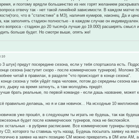
ремя, и поэтому врядли большинство из них горят желанием раскрыват
 вопроса отвечу так - нет такой линейной зависимости. В каждом матче 
ости(того, что в "статистике" в МЗ), наличия кумиров, наконец. Да и ц
а, как заполнять стадион полностью - в каждом случае он индивидуален
го вопроса - стадион до 20 тысяч(а лучше до 19.000) расширять смысл им
одить больше будет. Но смотри выше, опять же!
3:10
о 3 штук) придут посередине сезона, если у тебя спортшкола есть. Подр
онце сезона (наступит скоро - после коммерческих турниров). Моложе 30
обнее читай в правилах, в разделе "что происходит в конце сезона".
 в конце сезона у тебя уйдёт пара человек, потом до середины сезона ка
го, дырку на время заткнуть, а там молодёжь придёт.
чше брать реальные, по первой команде - если дашь название, может кто
всё правильно делаешь, но я и сам новичок... На исходные 10 миллионов
новичков уже прошёл, в следующем ты играть не будешь, так как будешь
ежсезонья будет после коммерческих турниров, пока не беспокойся.
всех остальных - в рубрике расписание. Все коммерческие турниры прох
сту CD, которого ты ставишь чуть назад. Будешь посылать заявку на мат
логично в заявке на матч позицию CM можно превратить в DM или AM, а 