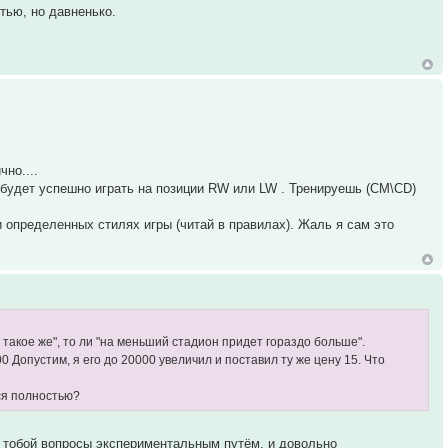
стью, но давненько.
но....
 будет успешно играть на позиции RW или LW . Тренируешь (CM\CD)
и определенных стилях игры (читай в правилах). Жаль я сам это
такое же", то ли "на меньший стадион придет гораздо больше".
 Допустим, я его до 20000 увеличил и поставил ту же цену 15. Что
ся полностью?
 тобой вопросы экспериментальным путём, и довольно