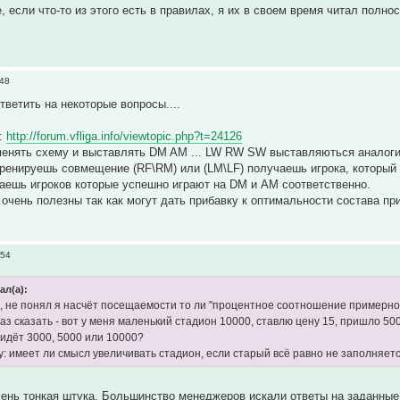
, если что-то из этого есть в правилах, я их в своем время читал полно
:48
тветить на некоторые вопросы....
 :
http://forum.vfliga.info/viewtopic.php?t=24126
менять схему и выставлять DM AM ... LW RW SW выставляються аналогич
тренируешь совмещение (RF\RM) или (LM\LF) получаешь игрока, который
аешь игроков которые успешно играют на DM и AM соответственно.
очень полезны так как могут дать прибавку к оптимальности состава пр
:54
ал(а):
и, не понял я насчёт посещаемости то ли "процентное соотношение примерно 
 сказать - вот у меня маленький стадион 10000, ставлю цену 15, пришло 5000
ридёт 3000, 5000 или 10000?
у: имеет ли смысл увеличивать стадион, если старый всё равно не заполняет
ень тонкая штука. Большинство менеджеров искали ответы на заданные