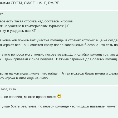
ениями CD/CM, CM/CF, LM/LF, RM/RF.
:17
ере есть такая строчка над составом игроков
ок на участие в коммерческих турнирах: [>]
чку и увидишь все КТ....
е новичков принимают участие команды в странах которых еще не создан
я играют все...он начнется сразу после завершения 6 сезона...то есть 
 этого вопроса могу только посоветовать...Для слабых команд тратить
за 1 день прибавки к силе получат...Важные строения для слабых команд
ылки на команды...может что найду....А так можешь брать имена и фам
го игрока в лиге еще не было.
 2006, 13:29
ольшое спасибо, многое проясняется
учше брать реальные, по первой команде - если дашь название, может кт