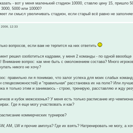
азать - вот у меня маленький стадион 10000, ставлю цену 15, пришло 50
 3000, 5000 или 10000?
меет ли смысл увеличивать стадион, если старый всё равно не заполня
 2006, 12:33
лько вопросов, если вам не терпится на них ответить
мент решил озоботиться кадрами, у меня 2 команды - по одной ввообще 
а! Внимание вопрос: как мне быть с омоложением состава? Много игроков 
купать никого не хочу?
рос: правильно ли я понимаю, что залог успеха для моих слабых команд,
и спецвозможностей) и "правильная" расстановка их на поле? Или лучше 
пока я только этим и занимаюсь - строю, тренирую, расставляю и жду ре
овичков и кубок межсезонья? У меня есть только расписание игр чемпион
ирах. Где я еще могу участвовать и как?
 расписание коммерческих турниров?
 SW, AM, LW и прочие амплуа? Где их взять? Натренировать не могу, а хо