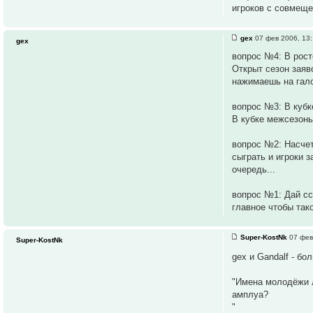
игроков с совмещ
gex
07 фев 2006, 13
gex
вопрос №4: В рост
Открыт сезон заяв
нажимаешь на гало
вопрос №3: В кубк
В кубке межсезонь
вопрос №2: Насчет
сыграть и игроки 
очередь...
вопрос №1: Дай сс
главное чтобы тако
Super-KostNk
07 фев
Super-KostNk
gex и Gandalf - б
"Имена молодёжи л
амплуа?
"