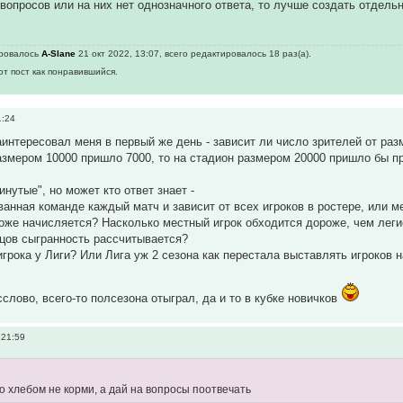
 вопросов или на них нет однозначного ответа, то лучше создать отдел
ировалось
A-Slane
21 окт 2022, 13:07, всего редактировалось 18 раз(а).
от пост как понравившийся.
1:24
аинтересовал меня в первый же день - зависит ли число зрителей от разм
азмером 10000 пришло 7000, то на стадион размером 20000 пришло бы пр
инутые", но может кто ответ знает -
анная команде каждый матч и зависит от всех игроков в ростере, или ме
же начисляется? Насколько местный игрок обходится дороже, чем лег
онцов сыгранность рассчитывается?
игрока у Лиги? Или Лига уж 2 сезона как перестала выставлять игроков 
слово, всего-то полсезона отыграл, да и то в кубке новичков
 21:59
го хлебом не корми, а дай на вопросы поотвечать