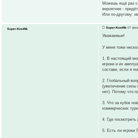
Можешь ещё раз ск
вероятнее - придёт
Или по-другому: и
Super-KostNk
07 фев
Super-KostNk
Уважаемые!
У меня тоже неско
1. В настоящий мо
игроки и их амплу
составе, если я по
2. Глобальный воп
(увелечение силы 
нет). Потому что 
3. Что за кубок н
коммерческих турн
4. Где посмотреть
5. Есть ли игроки