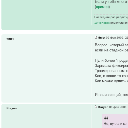
Если у тебя много
(
пример
)
Последний раз редакт
10 человек
отметили эт
finist
06 фев 2006, 2
finist
Вопрос, который з
если на стадион р
Ну, и более "продв
Зарплата фиксиров
Травмированным то
Как, в конце-то к
Как можно купить 
Я начинающий, чес
Kuryan
06 фев 2006,
Kuryan
Не, ну если ко