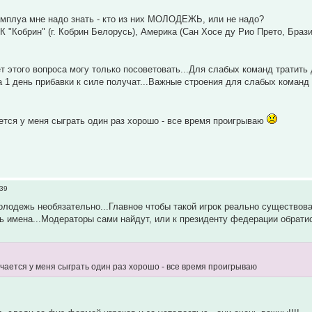
 амплуа мне надо знать - кто из них МОЛОДЕЖЬ, или не надо?
К "Кобрин" (г. Кобрин Белорусь), Америка (Сан Хосе ду Рио Прето, Брази
т этого вопроса могу только посоветовать...Для слабых команд тратить
за 1 день прибавки к силе получат...Важные строения для слабых команд
ается у меня сыграть один раз хорошо - все время проигрываю
:39
молодежь необязательно...Главное чтобы такой игрок реально существов
ь имена...Модераторы сами найдут, или к президенту федерации обратис
учается у меня сыграть один раз хорошо - все время проигрываю