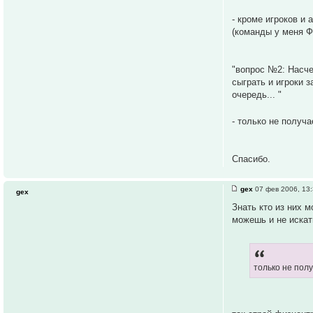
- кроме игроков и
(команды у меня Ф
"вопрос №2: Насче
сыграть и игроки 
очередь... "
- только не получ
Спасибо.
gex
07 фев 2006, 13
gex
Знать кто из них 
можешь и не искат
только не пол