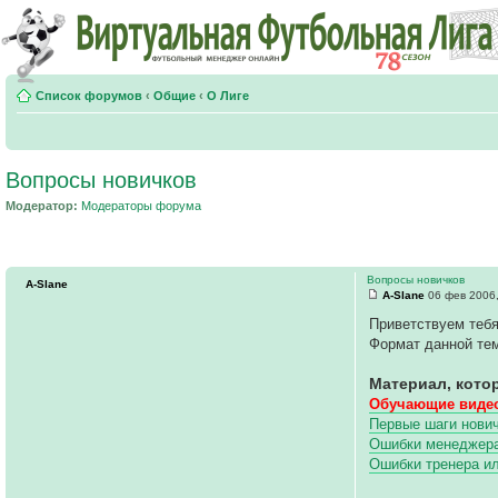
Список форумов
‹
Общие
‹
О Лиге
Вопросы новичков
Модератор:
Модераторы форума
Вопросы новичков
A-Slane
A-Slane
06 фев 2006,
Приветствуем тебя
Формат данной тем
Материал, кото
Обучающие видео
Первые шаги нович
Ошибки менеджера 
Ошибки тренера и