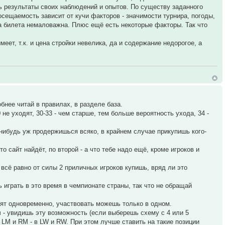
ь результаты своих наблюдений и опытов. По существу заданного
посещаемость зависит от кучи факторов - значимости турнира, погоды,
ена билета немаловажна. Плюс ещё есть некоторые факторы. Так что
.
еет, т.к. и цена стройки невелика, да и содержание недорогое, а
обнее читай в правилах, в разделе база.
 не уходят, 30-33 - чем старше, тем больше вероятность ухода, 34 -
к-нибудь уж продержишься всяко, в крайнем случае прикупишь кого-
 сайт найдёт, по второй - а что тебе надо ещё, кроме игроков и
 всё равно от силы 2 приличных игроков купишь, вряд ли это
 играть в это время в чемпионате страны, так что не обращай
одят одновременно, участвовать можешь только в одном.
ч - увидишь эту возможность (если выберешь схему с 4 или 5
LM и RM - в LW и RW. При этом лучше ставить на такие позиции