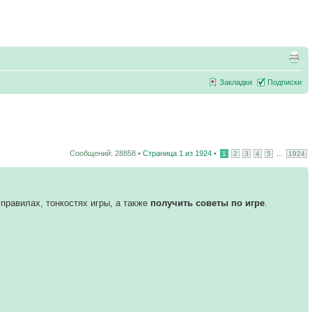
Закладки
Подписки
Сообщений: 28858 •
Страница
1
из
1924
•
...
1
2
3
4
5
1924
правилах, тонкостях игры, а также
получить советы по игре
.