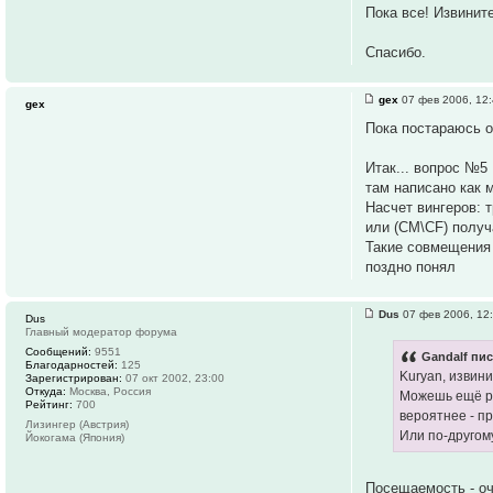
Пока все! Извините
Спасибо.
gex
07 фев 2006, 12
gex
Пока постараюсь о
Итак... вопрос №5
там написано как 
Насчет вингеров: 
или (CM\CF) получ
Такие совмещения 
поздно понял
Dus
07 фев 2006, 12
Dus
Главный модератор форума
Сообщений:
9551
Gandalf пис
Благодарностей:
125
Kuryan, извин
Зарегистрирован:
07 окт 2002, 23:00
Откуда:
Москва, Россия
Можешь ещё раз
Рейтинг:
700
вероятнее - п
Лизингер (Австрия)
Или по-другом
Йокогама (Япония)
Посещаемость - оч