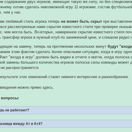
ем содержание двух игроков, имеющих такую же силу, но без спецвозмо
ежнему хотим сделать невозможной игру 11 игроками, состав футбольно
, чем у нас.
ам любимый стиль игрока теперь
не может быть скрыт
при выставлении
 все рассмотренные нами скрытия известного стиля при проверке оказыв
, чем могла быть. Во-вторых, намеренное скрытие известного стиля по
ь трансфер игрока в нужный клуб по заниженной цене, и слишком редко 
одящие на замену, теперь на протяжении нескольких минут
будут "входи
ваем этим фактом сделать более опасными ситуации, когда в игру однов
Факт "входа в игру" должен быть виден в отчете о матче, когда полоска 
ой замены большого количества игроков полоска силы команды может да
 не распространяется.
результате этих изменений станет немного интереснее и разнообразнее.
введения можно прямо здесь.
 вопросы:
рь не работают?
разница между Ат и Ат4?