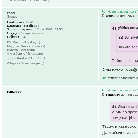
Re: Новое в правилах с 
crutoi
crutoi
23 июн 2024, 
Эксперт
Сообщений:
3541
Благодарностей:
114
yMHuk писа
Зарегистрирован:
12 окт 2007, 03:52
Откуда:
Сибирь, Россия
Рейтинг:
733
Schalke
Юс Милан (Барбадос)
Маруока Феникс (Япония)
Так что те
Вовово (Эсватини)
Финн Харпс (Ирландия)
зам. в Гомбак (Малайзия)
Поймёшь нап
Сборная Эсватини (нац.)
А ты потом, мне😂
Ole
отметил этот пост 
Re: Новое в правилах с 
romanisti
romanisti
23 июн 202
Akar писал(
2. Мы по преж
чем у нас.[/list]
Так-то в реальном 
Да и обычно играю