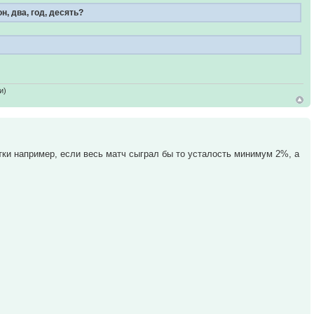
, два, год, десять?
и)
етки например, если весь матч сыграл бы то усталость минимум 2%, а