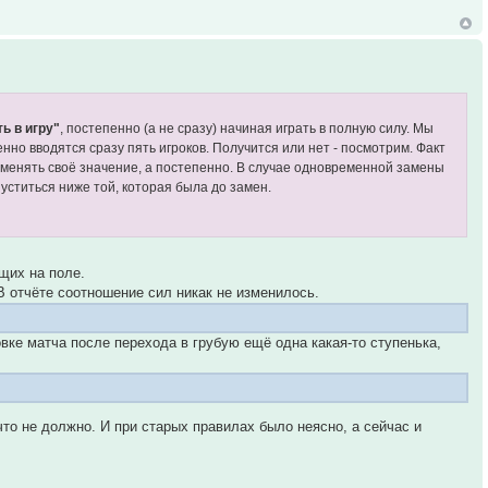
ь в игру"
, постепенно (а не сразу) начиная играть в полную силу. Мы
но вводятся сразу пять игроков. Получится или нет - посмотрим. Факт
ет менять своё значение, а постепенно. В случае одновременной замены
уститься ниже той, которая была до замен.
щих на поле.
 В отчёте соотношение сил никак не изменилось.
цовке матча после перехода в грубую ещё одна какая-то ступенька,
что не должно. И при старых правилах было неясно, а сейчас и