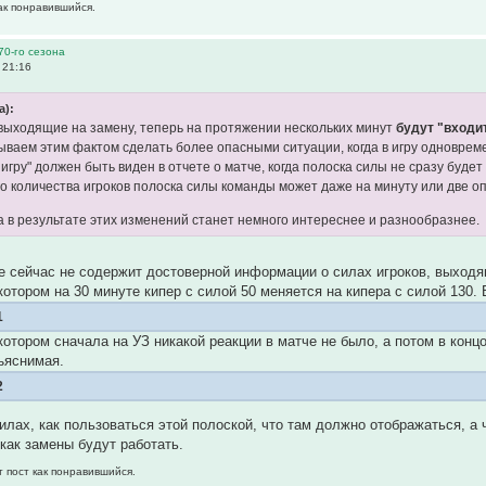
как понравившийся.
70-го сезона
 21:16
а):
 выходящие на замену, теперь на протяжении нескольких минут
будут "входит
ываем этим фактом сделать более опасными ситуации, когда в игру одновремен
в игру" должен быть виден в отчете о матче, когда полоска силы не сразу буд
о количества игроков полоска силы команды может даже на минуту или две оп
а в результате этих изменений станет немного интереснее и разнообразнее.
че сейчас не содержит достоверной информации о силах игроков, выходя
 котором на 30 минуте кипер с силой 50 меняется на кипера с силой 130.
1
 котором сначала на УЗ никакой реакции в матче не было, а потом в кон
ъяснимая.
2
илах, как пользоваться этой полоской, что там должно отображаться, а 
как замены будут работать.
т пост как понравившийся.