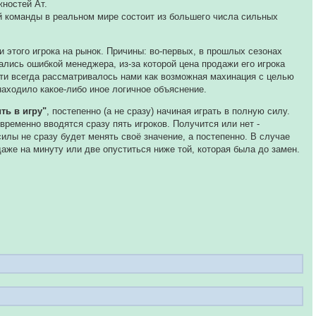
жностей Ат.
й команды в реальном мире состоит из большего числа сильных
 этого игрока на рынок. Причины: во-первых, в прошлых сезонах
ались ошибкой менеджера, из-за которой цена продажи его игрока
чти всегда рассматривалось нами как возможная махинация с целью
находило какое-либо иное логичное объяснение.
ть в игру"
, постепенно (а не сразу) начиная играть в полную силу.
ременно вводятся сразу пять игроков. Получится или нет -
силы не сразу будет менять своё значение, а постепенно. В случае
же на минуту или две опуститься ниже той, которая была до замен.