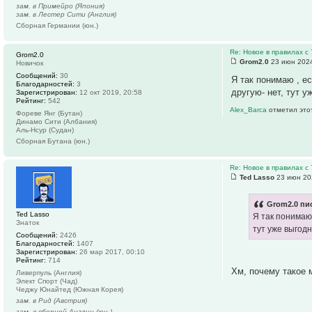
зам. в Примейро (Япония)
зам. в Лестер Сити (Англия)
Сборная Германии (юн.)
Re: Новое в правилах с 
Grom2.0
Grom2.0
23 июн 2024
Новичок
Сообщений:
30
Я так понимаю , ес
Благодарностей:
3
другую- нет, тут 
Зарегистрирован:
12 окт 2019, 20:58
Рейтинг:
542
Alex_Barca
отметил это
Фореве Янг (Бутан)
Динамо Сити (Албания)
Аль-Нсур (Судан)
Сборная Бутана (юн.)
Re: Новое в правилах с 
Ted Lasso
23 июн 20
Grom2.0 пис
Ted Lasso
Я так понимаю 
Знаток
тут уже выгод
Сообщений:
2426
Благодарностей:
1407
Зарегистрирован:
26 мар 2017, 00:10
Рейтинг:
714
Хм, почему такое 
Ливерпуль (Англия)
Элект Спорт (Чад)
Чеджу Юнайтед (Южная Корея)
зам. в Рид (Австрия)
зам. в сборной Англии (юн.)