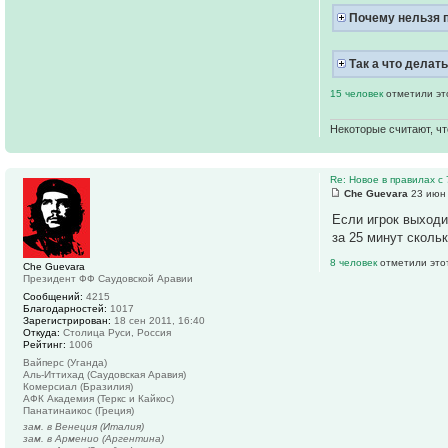
Почему нельзя п
Так а что делат
15 человек
отметили эт
Некоторые считают, чт
Re: Новое в правилах с 
Che Guevara
23 июн 
Если игрок выходи
за 25 минут сколь
8 человек
отметили это
Che Guevara
Президент ФФ Саудовской Аравии
Сообщений:
4215
Благодарностей:
1017
Зарегистрирован:
18 сен 2011, 16:40
Откуда:
Столица Руси, Россия
Рейтинг:
1006
Вайперс (Уганда)
Аль-Иттихад (Саудовская Аравия)
Комерсиал (Бразилия)
АФК Академия (Теркс и Кайкос)
Панатинаикос (Греция)
зам. в Венеция (Италия)
зам. в Арменио (Аргентина)