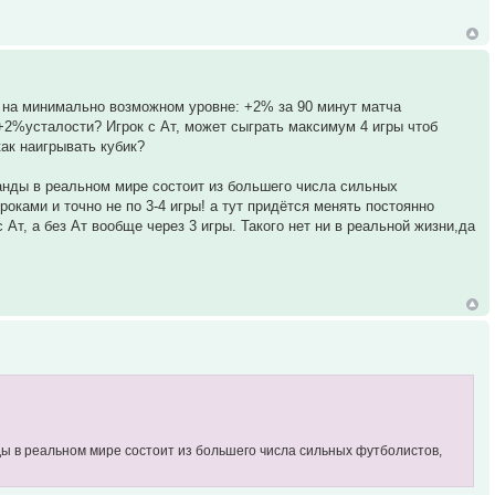
но на минимально возможном уровне: +2% за 90 минут матча
т +2%усталости? Игрок с Ат, может сыграть максимум 4 игры чтоб
как наигрывать кубик?
анды в реальном мире состоит из большего числа сильных
оками и точно не по 3-4 игры! а тут придётся менять постоянно
с Ат, а без Ат вообще через 3 игры. Такого нет ни в реальной жизни,да
ды в реальном мире состоит из большего числа сильных футболистов,