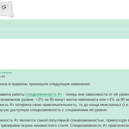
го сезона
0:46
езона в правилах произошли следующие изменения:
равила работы
спецвозможности Ат
- теперь вне зависимости от её уровн
возможном уровне: +2% за 90 минут матча чемпионата или +1% за 90 ми
ость Ат потеряла свою привлекательность, то до конца межсезонья (т.е
угую доступную спецвозможность с сохранением её уровня.
ожность Ат является самой популярной спецвозможностью, превосходя в
 тренировки игрока неизвестного стиля. Спецвозможность Ат практически