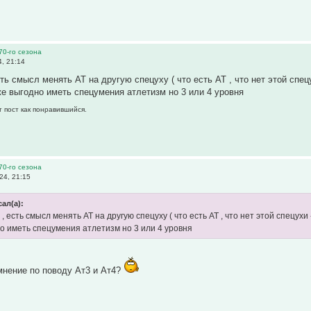
70-го сезона
, 21:14
ть смысл менять АТ на другую спецуху ( что есть АТ , что нет этой спец
уже выгодно иметь спецумения атлетизм но 3 или 4 уровня
т пост как понравившийся.
70-го сезона
24, 21:15
ал(а):
, есть смысл менять АТ на другую спецуху ( что есть АТ , что нет этой спецухи
но иметь спецумения атлетизм но 3 или 4 уровня
мнение по поводу Ат3 и Ат4?