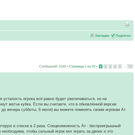
Закладки
Подписки
Сообщений: 1049 •
Страница
1
из
70
•
...
1
2
3
4
5
70
я усталость игрока всё равно будет увеличиваться, но на
нут матча кубка. Если вы считаете, что в обновлённой версии
. до вечера субботы, 6 июля) вы можете поменять своим игрокам Ат
торую в списке в 2 раза. Спецвозможность Ат - беспроигрышный
 необходима, чтобы сильный игрок мог играть за двоих и это