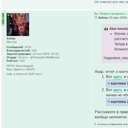
Ole
отметил этот пост 
Re: Новое в правилах с 
Solmyr
23 июн 2024,
Akar писал(
Игроки,
Solmyr
рассчит
Мастер
"входа 
Сообщений:
1159
большог
Благодарностей:
169
Зарегистрирован:
19 ноя 2003, 00:53
Откуда:
Телега - @SolmyrIbnWaliBarad
Надеемся, игр
Рейтинг:
540
ПЕПО (Финляндия)
Фри Эджентс (ЮАР)
Акар, отчёт о мат
зам. в сборной ЮАР (юн.)
Вот
матч
, в
картинка 
Вот
матч
, в
ничем не об
картинка 
Расскажите в прав
вообще непонятно 
2 человек
отметили это