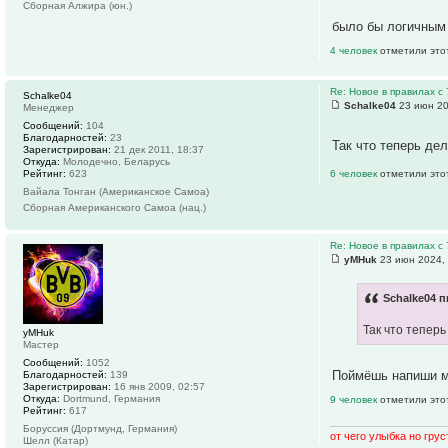
Сборная Алжира (юн.)
было бы логичным 
4 человек
отметили это
Re: Новое в правилах с 
Schalke04
Schalke04
23 июн 20
Менеджер
Сообщений:
104
Благодарностей:
23
Так что теперь де
Зарегистрирован:
21 дек 2011, 18:37
Откуда:
Молодечно, Беларусь
Рейтинг:
623
6 человек
отметили это
Вайала Тонган (Американское Самоа)
Сборная Американского Самоа (нац.)
Re: Новое в правилах с 
yMHuk
23 июн 2024, 
Schalke04 п
Так что теперь
yMHuk
Мастер
Сообщений:
1052
Поймёшь напиши 
Благодарностей:
139
Зарегистрирован:
16 янв 2009, 02:57
Откуда:
Dortmund, Германия
9 человек
отметили это
Рейтинг:
617
Боруссия (Дортмунд, Германия)
от чего улыбка но груст
Шелл (Катар)