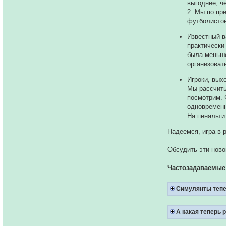
выгоднее, ч
2. Мы по пр
футболистов
Известный в
практически
была меньше
организоват
Игроки, вых
Мы рассчиты
посмотрим. 
одновременн
На пенальти
Надеемся, игра в 
Обсудить эти ново
Частозадаваемые
Симулянты тепе
А какая теперь 