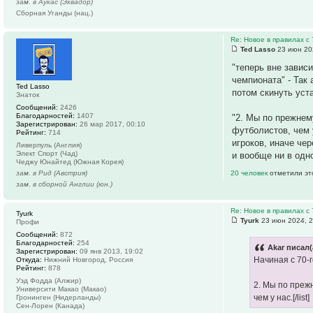
зам. в Аукас (Эквадор)
Сборная Уганды (нац.)
Re: Новое в правилах с 
Ted Lasso
23 июн 20
"теперь вне завис
чемпионата" - Так
Ted Lasso
потом скинуть уста
Знаток
Сообщений:
2426
Благодарностей:
1407
"2. Мы по прежнем
Зарегистрирован:
26 мар 2017, 00:10
футболистов, чем 
Рейтинг:
714
игроков, иначе чер
Ливерпуль (Англия)
Элект Спорт (Чад)
и вообще ни в од
Чеджу Юнайтед (Южная Корея)
зам. в Рид (Австрия)
20 человек
отметили эт
зам. в сборной Англии (юн.)
Re: Новое в правилах с 
Tyurk
Tyurk
23 июн 2024, 2
Профи
Сообщений:
872
Благодарностей:
254
Akar писал(
Зарегистрирован:
09 янв 2013, 19:02
Начиная с 70-
Откуда:
Нижний Новгород, Россия
Рейтинг:
878
Уэд Фодда (Алжир)
2. Мы по преж
Университи Макао (Макао)
чем у нас.[/list]
Гронинген (Нидерланды)
Сен-Лорен (Канада)