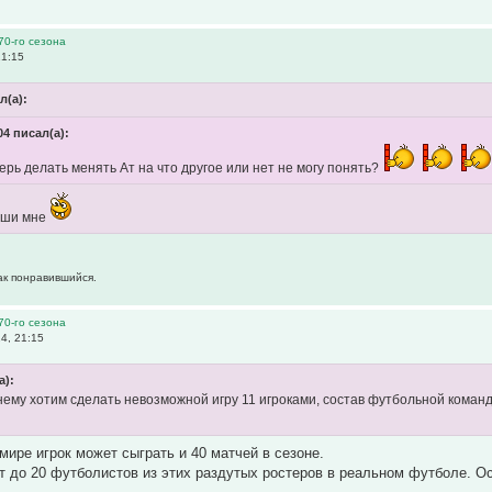
70-го сезона
21:15
л(а):
04 писал(а):
перь делать менять Ат на что другое или нет не могу понять?
иши мне
как понравившийся.
70-го сезона
4, 21:15
а):
нему хотим сделать невозможной игру 11 игроками, состав футбольной коман
мире игрок может сыграть и 40 матчей в сезоне.
т до 20 футболистов из этих раздутых ростеров в реальном футболе. Ос