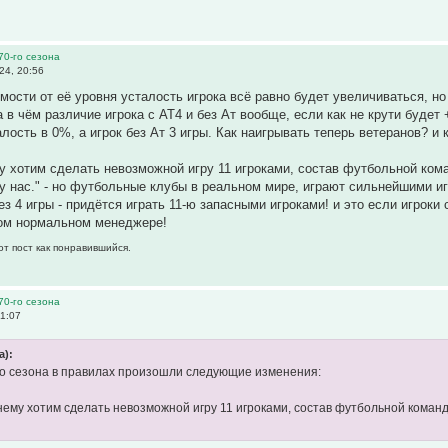
70-го сезона
24, 20:56
имости от её уровня усталость игрока всё равно будет увеличиваться, 
 а в чём различие игрока с АТ4 и без Ат вообще, если как не крути буде
лость в 0%, а игрок без Ат 3 игры. Как наигрывать теперь ветеранов? и 
у хотим сделать невозможной игру 11 игроками, состав футбольной ком
у нас." - но футбольные клубы в реальном мире, играют сильнейшими игр
ез 4 игры - придётся играть 11-ю запасными игроками! и это если игроки 
ном нормальном менеджере!
от пост как понравившийся.
70-го сезона
1:07
а):
го сезона в правилах произошли следующие изменения:
нему хотим сделать невозможной игру 11 игроками, состав футбольной коман