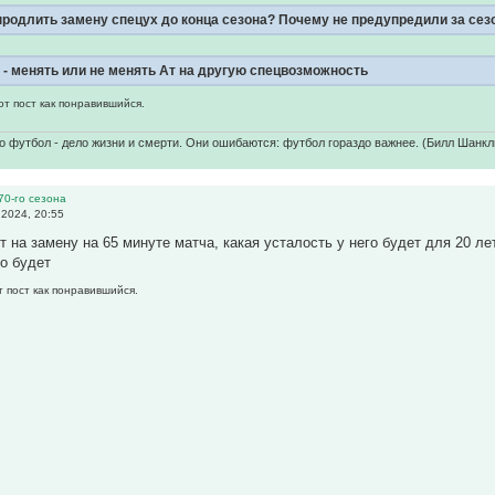
родлить замену спецух до конца сезона? Почему не предупредили за сезон
ь - менять или не менять Ат на другую спецвозможность
от пост как понравившийся.
о футбол - дело жизни и смерти. Они ошибаются: футбол гораздо важнее. (Билл Шанкл
70-го сезона
2024, 20:55
т на замену на 65 минуте матча, какая усталость у него будет для 20 л
ко будет
т пост как понравившийся.