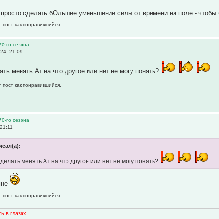
просто сделать бОльшее уменьшение силы от времени на поле - чтобы б
т пост как понравившийся.
70-го сезона
24, 21:09
лать менять Ат на что другое или нет не могу понять?
т пост как понравившийся.
70-го сезона
21:11
исал(а):
 делать менять Ат на что другое или нет не могу понять?
мне
т пост как понравившийся.
ь в глазах...