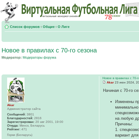
Список форумов
‹
Общие
‹
О Лиге
Новое в правилах с 70-го сезона
Модератор:
Модераторы форума
Новое в правилах с 70-
Akar
23 июн 2024, 2
Начиная с 70-го с
Изменены п
Akar
минимально 
Администратор сайта
спецвозможн
Сообщений:
3801
на любую др
Благодарностей:
2816
Зарегистрирован:
20 авг 2001, 19:00
Причины:
Откуда:
Минск, Беларусь
1. спецвозм
Рейтинг:
471
вариант для
Горки (Беларусь)