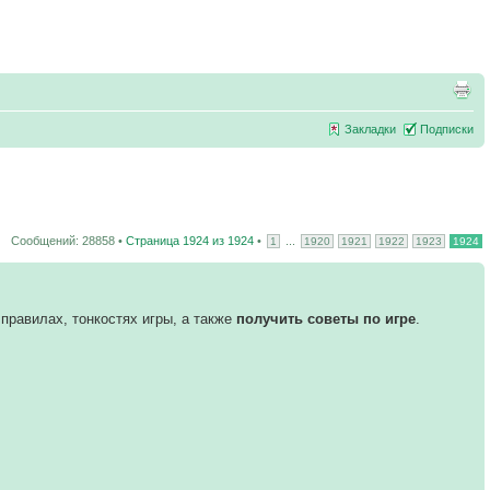
Закладки
Подписки
Сообщений: 28858 •
Страница
1924
из
1924
•
...
1
1920
1921
1922
1923
1924
правилах, тонкостях игры, а также
получить советы по игре
.