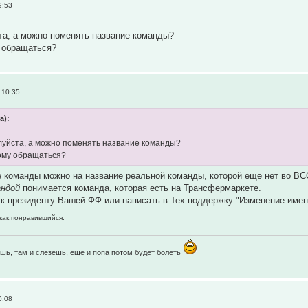
9:53
та, а можно поменять название команды?
у обращаться?
 10:35
а):
уйста, а можно поменять название команды?
кому обращаться?
 команды можно на название реальной команды, которой еще нет во В
андой
понимается команда, которая есть на Трансфермаркете.
к президенту Вашей ФФ или написать в Тех.поддержку "Изменение имен
 как понравившийся.
шь, там и слезешь, еще и попа потом будет болеть
0:08