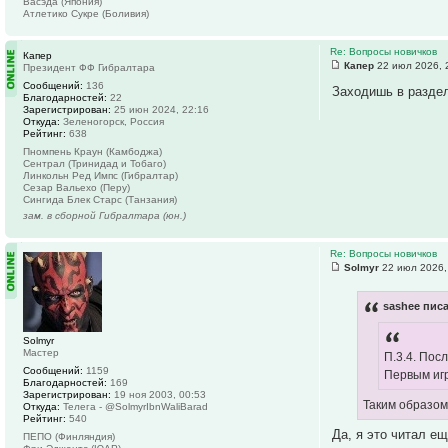
Васэда (Япония)
Атлетико Сукре (Боливия)
Re: Вопросы новичков
Капер
Капер
22 июл 2026, 
Президент ФФ Гибралтара
Сообщений:
136
Заходишь в раздел
Благодарностей:
22
Зарегистрирован:
25 июн 2024, 22:16
Откуда:
Зеленогорск, Россия
Рейтинг:
638
Пномпень Краун (Камбоджа)
Сентрал (Тринидад и Тобаго)
Линкольн Ред Импс (Гибралтар)
Сезар Вальехо (Перу)
Сингида Блек Старс (Танзания)
зам. в сборной Гибралтара (юн.)
Re: Вопросы новичков
Solmyr
22 июл 2026,
sashee писа
Solmyr
Мастер
П.3.4. Пос
Сообщений:
1159
Первым игр
Благодарностей:
169
Зарегистрирован:
19 ноя 2003, 00:53
Таким образом
Откуда:
Телега - @SolmyrIbnWaliBarad
Рейтинг:
540
Да, я это читал е
ПЕПО (Финляндия)