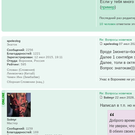
Если у тебя много
(
пример
)
Последний раз редакт
10 человек
отметили эт
Re: Вопросы новичков
speleolog
speleolog
07 июл 202
Знаток
Сообщений:
2256
Вроде 1монета=бон
Благодарностей:
1221
Далее 1 сентября 
Зарегистрирован:
12 июл 2015, 19:11
Откуда:
Воронеж, Россия
Далее, толи в октя
Рейтинг:
595
Вопрос знатокам))
Слован (Словения)
Линмэнчжэ (Китай)
Чикен Инн (Зимбабве)
Унас в Ворониже ни усё
Сборная Словении (нац.)
Re: Вопросы новичков
Solmyr
22 июл 2026,
Написал в т.п. но
Solmyr
Доброго време
Мастер
Не уверен, чт
Сообщений:
1159
В обеих своих
Благодарностей:
169