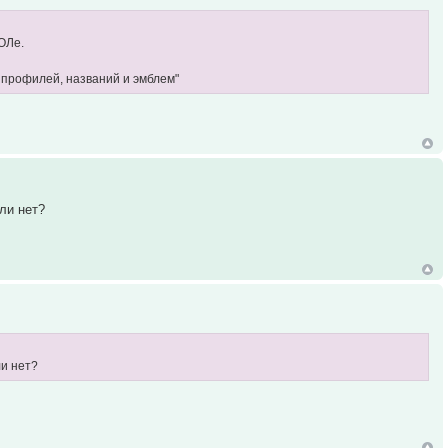
ОЛе.
 профилей, названий и эмблем"
ли нет?
ли нет?