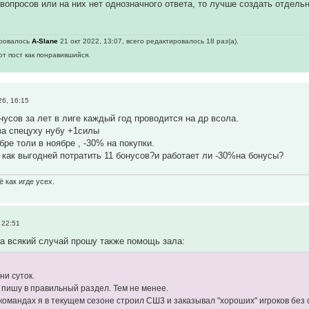
 вопросов или на них нет однозначного ответа, то лучше создать отдел
ировалось
A-Slane
21 окт 2022, 13:07, всего редактировалось 18 раз(а).
от пост как понравившийся.
6, 16:15
усов за лет в лиге каждый год проводится на др всола.
за спецуху нубу +1силы
бре толи в ноябре , -30% на покупки.
) как выгодней потратить 11 бонусов?и работает ли -30%на бонусы?
 как игде усех.
 22:51
 на всякий случай прошу также помощь зала:
ни суток.
о пишу в правильный раздел. Тем не менее.
 командах я в текущем сезоне строил СШ3 и заказывал "хороших" игроков без