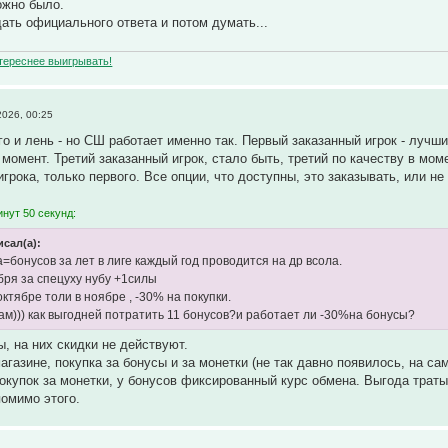
ожно было.
ать официального ответа и потом думать...
нтереснее выигрывать!
026, 00:25
о и лень - но СШ работает именно так. Первый заказанный игрок - лучши
 момент. Третий заказанный игрок, стало быть, третий по качеству в мо
игрока, только первого. Все опции, что доступны, это заказывать, или не
нут 50 секунд:
исал(а):
=бонусов за лет в лиге каждый год проводится на др всола.
бря за спецуху нубу +1силы
октябре толи в ноябре , -30% на покупки.
ам))) как выгодней потратить 11 бонусов?и работает ли -30%на бонусы?
ы, на них скидки не действуют.
магазине, покупка за бонусы и за монетки (не так давно появилось, на с
окупок за монетки, у бонусов фиксированный курс обмена. Выгода траты
помимо этого.