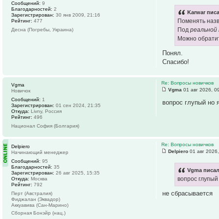
Сообщений:
9
Благодарностей:
2
Karwar писа
Зарегистрирован:
30 янв 2009, 21:16
Поменять назв
Рейтинг:
477
Под
реальной
Десна (Погребы, Украина)
Можно обратит
Понял.
Спасибо!
Re: Вопросы новичков
Vgma
Vgma
01 авг 2026, 0
Новичок
Сообщений:
1
вопрос глупый но 
Зарегистрирован:
01 сен 2024, 21:35
Откуда:
Livny, Россия
Рейтинг:
496
Национал София (Болгария)
Re: Вопросы новичков
Delpiero
Delpiero
01 авг 2026,
Начинающий менеджер
Сообщений:
95
Благодарностей:
35
Vgma писал
Зарегистрирован:
26 авг 2025, 15:35
вопрос глупый
Откуда:
Москва
Рейтинг:
792
не сбрасывается
Перт (Австралия)
Фиджалан (Эквадор)
Аккуавива (Сан-Марино)
Сборная Бонэйр (нац.)