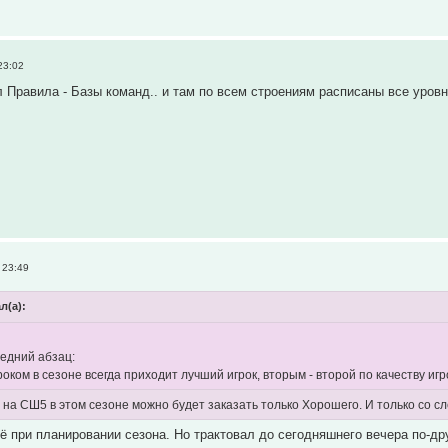
23:02
 Правила - Базы команд.. и там по всем строениям расписаны все уровн
 23:49
л(а):
ледний абзац:
оком в сезоне всегда приходит лучший игрок, вторым - второй по качеству игро
 на СШ5 в этом сезоне можно будет заказать только Хорошего. И только со 
щё при планировании сезона. Но трактовал до сегодняшнего вечера по-д