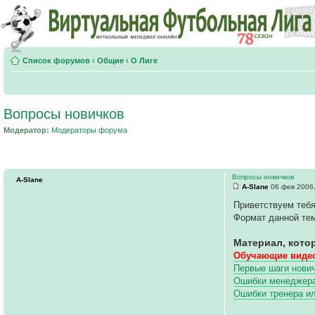
Список форумов
‹
Общие
‹
О Лиге
Вопросы новичков
Модератор:
Модераторы форума
Вопросы новичков
A-Slane
A-Slane
06 фев 2006,
Приветствуем тебя
Формат данной тем
Материал, кото
Обучающие видео
Первые шаги нович
Ошибки менеджера 
Ошибки тренера и