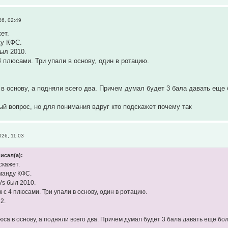
26, 02:49
ет.
ду КФС.
ыл 2010.
4 плюсами. Три упали в основу, один в ротацию.
в основу, а подняли всего два. Причем думал будет 3 бала давать еще б
ый вопрос, но для понимания вдруг кто подскажет почему так
026, 11:03
исал(а):
скажет.
манду КФС.
Vs был 2010.
 с 4 плюсами. Три упали в основу, один в ротацию.
2.
са в основу, а подняли всего два. Причем думал будет 3 бала давать еще бол