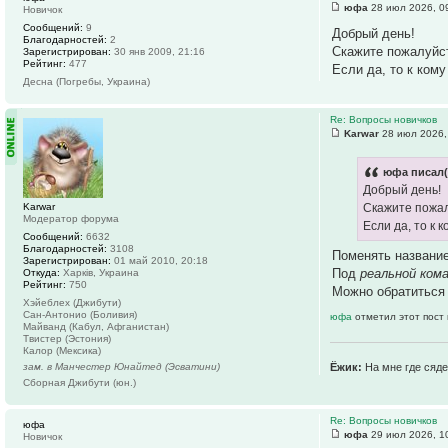
юфа
28 июл 2026, 0
Новичок
Сообщений:
9
Добрый день!
Благодарностей:
2
Скажите пожалуйс
Зарегистрирован:
30 янв 2009, 21:16
Рейтинг:
477
Если да, то к ком
Десна (Погребы, Украина)
Re: Вопросы новичков
Karwar
28 июл 2026,
юфа писал(
Добрый день!
Karwar
Скажите пожал
Модератор форума
Если да, то к 
Сообщений:
6632
Благодарностей:
3108
Поменять название
Зарегистрирован:
01 май 2010, 20:18
Под
реальной ком
Откуда:
Харків, Украина
Рейтинг:
750
Можно обратиться 
Хэйеблех (Джибути)
Сан-Антонио (Боливия)
юфа
отметил этот пост
Майванд (Кабул, Афганистан)
Твистер (Эстония)
Калор (Мексика)
Ёжик:
На мне где сяде
зам. в Манчестер Юнайтед (Эсватини)
Сборная Джибути (юн.)
Re: Вопросы новичков
юфа
юфа
29 июл 2026, 1
Новичок