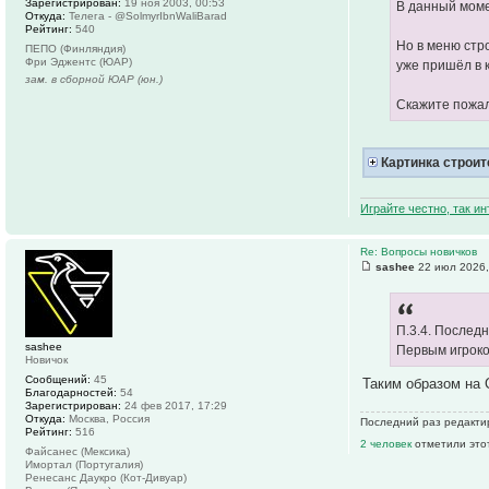
Зарегистрирован:
19 ноя 2003, 00:53
В данный моме
Откуда:
Телега - @SolmyrIbnWaliBarad
Рейтинг:
540
Но в меню стр
ПЕПО (Финляндия)
Фри Эджентс (ЮАР)
уже пришёл в 
зам. в сборной ЮАР (юн.)
Скажите пожалу
Картинка строит
Играйте честно, так и
Re: Вопросы новичков
sashee
22 июл 2026,
П.3.4. Последн
sashee
Первым игроком
Новичок
Сообщений:
45
Таким образом на 
Благодарностей:
54
Зарегистрирован:
24 фев 2017, 17:29
Откуда:
Москва, Россия
Последний раз редактир
Рейтинг:
516
2 человек
отметили это
Файсанес (Мексика)
Имортал (Португалия)
Ренесанс Даукро (Кот-Дивуар)