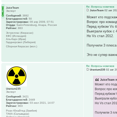
Re: Вопросы новичков
JuiceTeam
JuiceTeam
02 авг 20
Эксперт
Сообщений:
3892
Может кто подскаж
Благодарностей:
50
Вопрос про коман
Зарегистрирован:
09 апр 2009, 07:51
Откуда:
Saint-Petersburg, Anapa, Россия
Перед кубком Vs б
Рейтинг:
863
Выиграли кубок с 
Эстреллас (Кюрасао)
Но Vs стал 2012.
КФС (Исландия)
Аль-Карх (Ирак)
Гарднерсвил (Либерия)
Получили 3 плюса 
Сборная Кюрасао (мол.)
Это не супер важн
Re: Вопросы новичков
Uranium235
02 авг 2
JuiceTeam п
Может кто под
Uranium235
Вопрос про ко
Эксперт
Перед кубком 
Сообщений:
3421
Выиграли кубок
Благодарностей:
2449
Зарегистрирован:
03 июл 2021, 14:07
Но Vs стал 201
Рейтинг:
903
Роан Юнайтед (Замбия)
Получили 3 плю
ТАКА (Сальвадор)
Лебринг (Австрия)