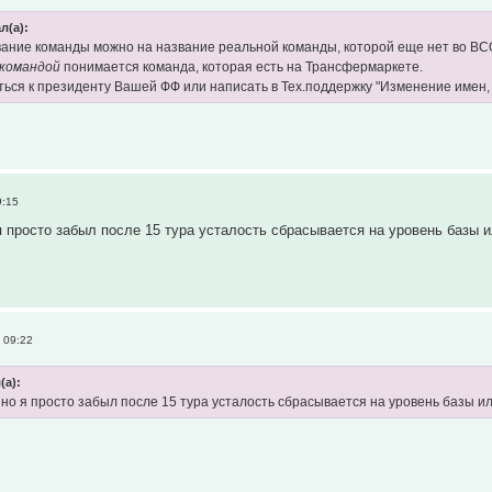
л(а):
ание команды можно на название реальной команды, которой еще нет во ВС
 командой
понимается команда, которая есть на Трансфермаркете.
ься к президенту Вашей ФФ или написать в Тех.поддержку "Изменение имен,
9:15
я просто забыл после 15 тура усталость сбрасывается на уровень базы и
 09:22
(а):
 но я просто забыл после 15 тура усталость сбрасывается на уровень базы и