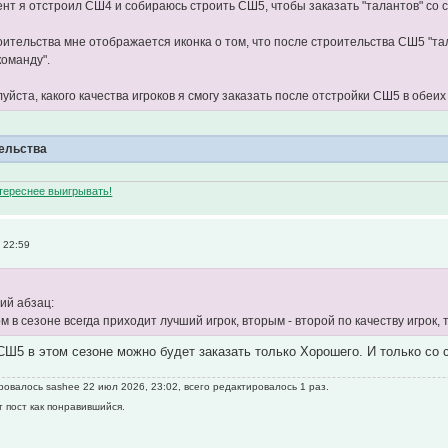
нт я отстроил СШ4 и собираюсь строить СШ5, чтобы заказать "талантов" со
оительства мне отображается иконка о том, что после строительства СШ5 "та
команду".
йста, какого качества игроков я смогу заказать после отстройки СШ5 в обеих
ельства
нтереснее выигрывать!
 22:59
ий абзац:
 в сезоне всегда приходит лучший игрок, вторым - второй по качеству игрок, т
СШ5 в этом сезоне можно будет заказать только Хорошего. И только с
овалось sashee 22 июл 2026, 23:02, всего редактировалось 1 раз.
т пост как понравившийся.