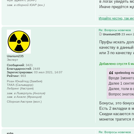
Фри Эджентс (ЮАР)
в логах увидеть м
зам. в сборной ЮАР (юн.)
Иначе придётся жд
Играйте честно, так и
Re: Вопросы новичков
Uranium235
23 июл 2
Пруфы искать долг
качеству в данный
или 3 по качеству 
Uranium235
Эксперт
Добавлено спустя 6 ми
Сообщений:
3421
Благодарностей:
2449
Зарегистрирован:
03 июл 2021, 14:07
speleolog п
Рейтинг:
903
Вроде 1монета
Роан Юнайтед (Замбия)
Далее 1 сентя
ТАКА (Сальвадор)
Лебринг (Австрия)
Далее, толи в 
зам. в Ливерпуль (Англия)
Вопрос знаток
зам. в Анжле (Франция)
Сборная Австрии (мол.)
Бонусы, это бонус
Есть 2 вкладки в 
Скидки касаются п
монеток тратится 
Re: Вопросы новичков
юфа