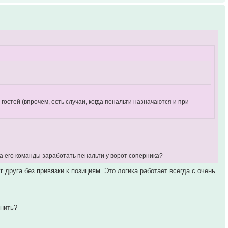
гостей (впрочем, есть случаи, когда пенальти назначаются и при
а его команды заработать пенальти у ворот соперника?
друга без привязки к позициям. Это логика работает всегда с очень
снить?