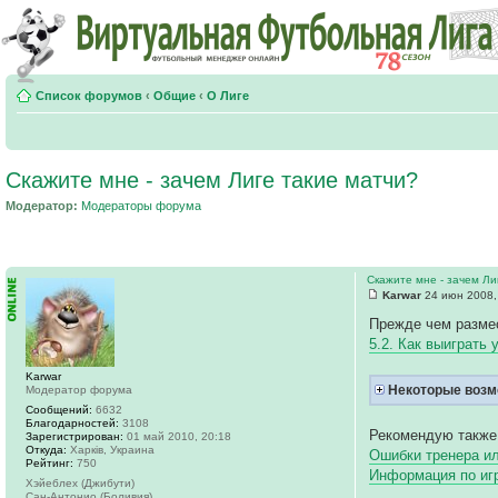
Список форумов
‹
Общие
‹
О Лиге
Скажите мне - зачем Лиге такие матчи?
Модератор:
Модераторы форума
Скажите мне - зачем Ли
Karwar
24 июн 2008,
Прежде чем размес
5.2. Как выиграть 
Karwar
Некоторые возм
Модератор форума
Сообщений:
6632
Благодарностей:
3108
Рекомендую также
Зарегистрирован:
01 май 2010, 20:18
Откуда:
Харків, Украина
Ошибки тренера ил
Рейтинг:
750
Информация по и
Хэйеблех (Джибути)
Сан-Антонио (Боливия)