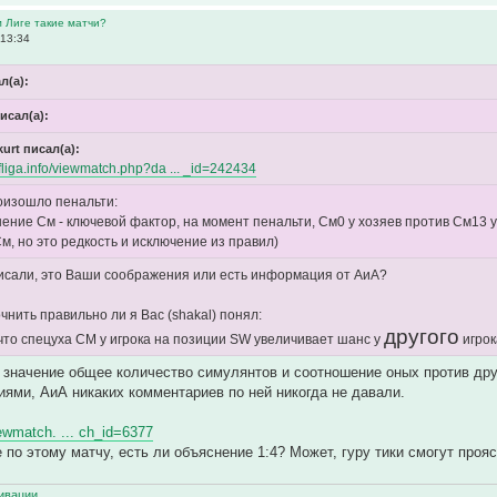
м Лиге такие матчи?
 13:34
л(а):
писал(а):
urt писал(а):
/vfliga.info/viewmatch.php?da ... _id=242434
оизошло пенальти:
ение См - ключевой фактор, на момент пенальти, См0 у хозяев против См13 у 
м, но это редкость и исключение из правил)
писали, это Ваши соображения или есть информация от АиА?
чнить правильно ли я Вас (shakal) понял:
другого
что спецуха СМ у игрока на позиции SW увеличивает шанс у
игрок
 значение общее количество симулянтов и соотношение оных против друг 
ями, АиА никаких комментариев по ней никогда не давали.
viewmatch. ... ch_id=6377
 по этому матчу, есть ли объяснение 1:4? Может, гуру тики смогут проя
ивации