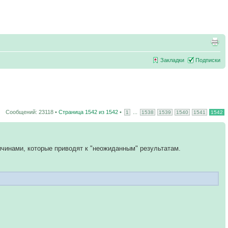
Закладки
Подписки
Сообщений: 23118 •
Страница
1542
из
1542
•
...
1
1538
1539
1540
1541
1542
ичинами, которые приводят к "неожиданным" результатам.