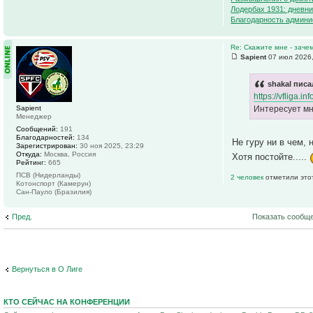
Лодербах 1931: дневни
Благодарность админи
Re: Скажите мне - заче
Sapient
07 июл 2026,
shakal писа
https://vfliga.i
Sapient
Интересует мн
Менеджер
Сообщений:
191
Благодарностей:
134
Не гуру ни в чем,
Зарегистрирован:
30 ноя 2025, 23:29
Откуда:
Москва, Россия
Хотя постойте.....
Рейтинг:
665
ПСВ (Нидерланды)
2 человек
отметили это
Котонспорт (Камерун)
Сан-Пауло (Бразилия)
Пред.
Показать сообще
Вернуться в О Лиге
КТО СЕЙЧАС НА КОНФЕРЕНЦИИ