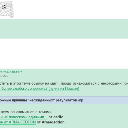
ге такие матчи?
 01:29
тить в этой теме ссылку на матч, прошу ознакомиться с некоторыми пр
у более слабого соперника? (пункт из Правил)
ожные причины "неожиданных" результатов игр
 всем ознакомиться с темами:
и не полосками едиными...
от
carlic
гре от ARMAGEDDON
от
Armageddon