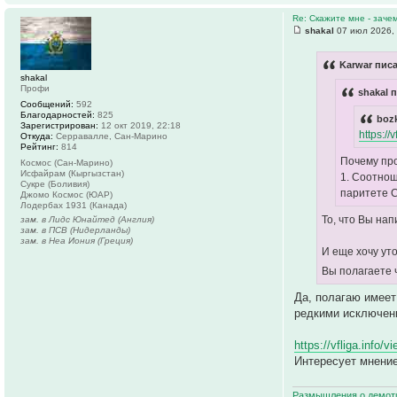
Re: Скажите мне - заче
shakal
07 июл 2026,
Karwar писа
shakal
Профи
shakal 
Сообщений:
592
Благодарностей:
825
bozk
Зарегистрирован:
12 окт 2019, 22:18
https:/
Откуда:
Серравалле, Сан-Марино
Рейтинг:
814
Почему пр
Космос (Сан-Марино)
Исфайрам (Кыргызстан)
1. Соотнош
Сукре (Боливия)
паритете С
Джомо Космос (ЮАР)
Лодербах 1931 (Канада)
То, что Вы на
зам. в Лидс Юнайтед (Англия)
зам. в ПСВ (Нидерланды)
зам. в Неа Иония (Греция)
И еще хочу уто
Вы полагаете 
Да, полагаю имеет
редкими исключени
https://vfliga.info/
Интересует мнение
Размышления о демот