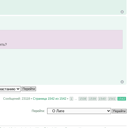
нить?
Сообщений: 23118 •
Страница
1542
из
1542
•
...
1
1538
1539
1540
1541
1542
Перейти: