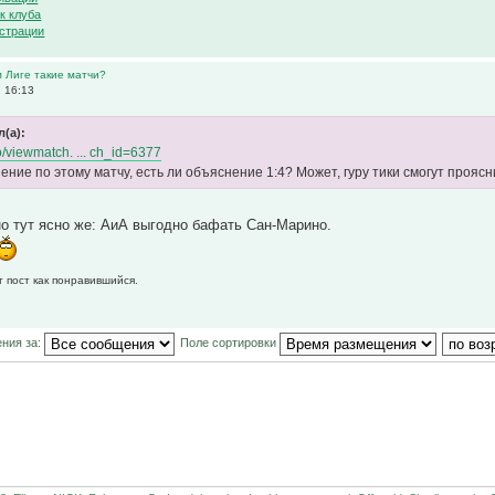
к клуба
страции
м Лиге такие матчи?
 16:13
л(а):
nfo/viewmatch. ... ch_id=6377
ение по этому матчу, есть ли объяснение 1:4? Может, гуру тики смогут прояс
 но тут ясно же: АиА выгодно бафать Сан-Марино.
т пост как понравившийся.
ния за:
Поле сортировки