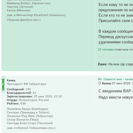
Майванд (Кабул, Афганистан)
Если кому то не 
Твистер (Эстония)
предложения по и
Калор (Мексика)
Если кто то не зна
зам. в Манчестер Юнайтед (Эсватини)
Сборная Джибути (юн.)
Присылайте свои с
В каждом сообще
Перевод дискуссии
удалениями сообщ
22 человек
отметили эт
Ёжик:
На мне где сяде
Re: Скажите мне - заче
Капер
Капер
07 июл 2026, 
Президент ФФ Гибралтара
Сообщений:
136
С введением ВАР 
Благодарностей:
22
Зарегистрирован:
25 июн 2024, 22:16
Надо ввести новую
Откуда:
Зеленогорск, Россия
Рейтинг:
638
Пномпень Краун (Камбоджа)
Сентрал (Тринидад и Тобаго)
Линкольн Ред Импс (Гибралтар)
Сезар Вальехо (Перу)
Сингида Блек Старс (Танзания)
зам. в сборной Гибралтара (юн.)