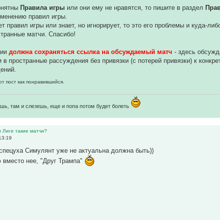
понятны
Правила игры
или они ему не нравятся, то пишите в раздел
Пра
зменению правил игры.
ет правил игры или знает, но игнорирует, то это его проблемы и куда-ли
транные матчи. Спасибо!
нии
должна сохраняться ссылка на обсуждаемый матч
- здесь обсуж
 в пространные рассуждения без привязки (с потерей привязки) к конкр
ений.
от пост как понравившийся.
шь, там и слезешь, еще и попа потом будет болеть
м Лиге такие матчи?
13:19
спецуха Симулянт уже не актуальна должна быть))
 вместо нее, "Друг Трампа"