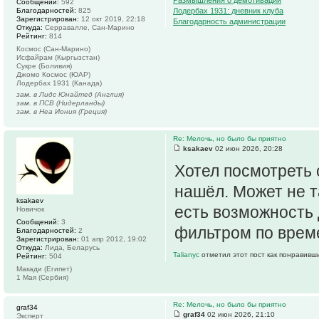
Размышления о демотивации
Сообщений:
592
Благодарностей:
825
Лодербах 1931: дневник клуба
Зарегистрирован:
12 окт 2019, 22:18
Благодарность администрации
Откуда:
Серравалле, Сан-Марино
Рейтинг:
814
Космос (Сан-Марино)
Исфайрам (Кыргызстан)
Сукре (Боливия)
Джомо Космос (ЮАР)
Лодербах 1931 (Канада)
зам. в Лидс Юнайтед (Англия)
зам. в ПСВ (Нидерланды)
зам. в Неа Иония (Греция)
Re: Мелочь, но было бы приятно
ksakaev
02 июн 2026, 20:28
Хотел посмотреть с
нашёл. Может не т
ksakaev
есть возможность 
Новичок
Сообщений:
3
фильтром по време
Благодарностей:
2
Зарегистрирован:
01 апр 2012, 19:02
Откуда:
Лида, Беларусь
Talianyc
отметил этот пост как понравивш
Рейтинг:
504
Макади (Египет)
1 Мая (Сербия)
Re: Мелочь, но было бы приятно
graf34
graf34
02 июн 2026, 21:10
Эксперт