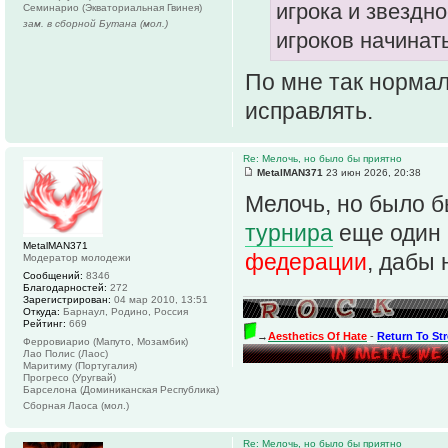
игрока и звездн
Семинарио (Экваториальная Гвинея)
зам. в сборной Бутана (мол.)
игроков начинат
По мне так нормал
исправлять.
Re: Мелочь, но было бы приятно
MetalMAN371
23 июн 2026, 20:38
Мелочь, но было б
турнира
еще один
MetalMAN371
федерации
, дабы
Модератор молодежи
Сообщений:
8346
Благодарностей:
272
Зарегистрирован:
04 мар 2010, 13:51
Откуда:
Барнаул, Родино, Россия
Рейтинг:
669
→
Aesthetics Of Hate
-
Return To St
Ферровиарио (Мапуто, Мозамбик)
Лао Полис (Лаос)
Маритиму (Португалия)
Прогресо (Уругвай)
Барселона (Доминиканская Республика)
Сборная Лаоса (мол.)
Re: Мелочь, но было бы приятно