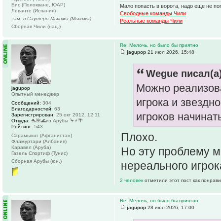
Бис (Полокване, ЮАР)
Мало попасть в ворота, надо еще не поп
Леванте (Испания)
Свободные команды Чили
зам. в Саутерн Мьянма (Мьянма)
Реальные команды Чили
Сборная Чили (нац.)
Re: Мелочь, но было бы приятно
jagupop
21 июл 2026, 15:48
Wegue писал(а)
Можно реализова
jagupop
Опытный менеджер
игрока и звездн
Сообщений:
304
Благодарностей:
63
игроков начинат
Зарегистрирован:
25 окт 2012, 12:11
Откуда:
🐬🌺🌊из Арубы 🦩⚡️🌴
Рейтинг:
543
Плохо.
Сарамьяшт (Афганистан)
Фламуртари (Албания)
Каравел (Аруба)
Но эту проблему 
Газель Спортиф (Тунис)
Сборная Арубы (юн.)
нереального игрок
2 человек
отметили этот пост как понрав
Re: Мелочь, но было бы приятно
jagupop
28 июл 2026, 17:00