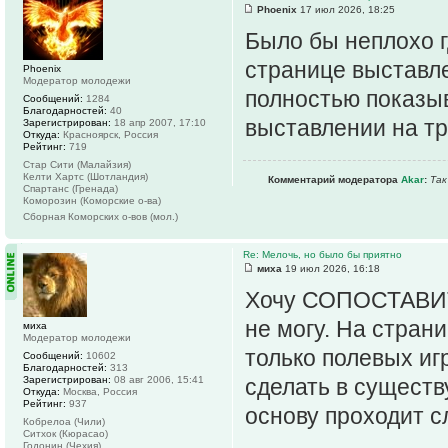
Phoenix
17 июл 2026, 18:25
Было бы неплохо г
странице выставле
Phoenix
Модератор молодежи
полностью показы
Сообщений:
1284
Благодарностей:
40
выставлении на т
Зарегистрирован:
18 апр 2007, 17:10
Откуда:
Красноярск, Россия
Рейтинг:
719
Стар Сити (Малайзия)
Келти Хартс (Шотландия)
Комментарий модератора
Akar
:
Так
Спартанс (Гренада)
Комoрозин (Коморские о-ва)
Сборная Коморских о-вов (мол.)
Re: Мелочь, но было бы приятно
миха
19 июл 2026, 16:18
Хочу СОПОСТАВИ
не могу. На стран
миха
Модератор молодежи
только полевых игр
Сообщений:
10602
Благодарностей:
313
Зарегистрирован:
08 авг 2006, 15:41
сделать в сущест
Откуда:
Москва, Россия
Рейтинг:
937
основу проходит с
Кобрелоа (Чили)
Ситхок (Кюрасао)
Годонин (Чехия)