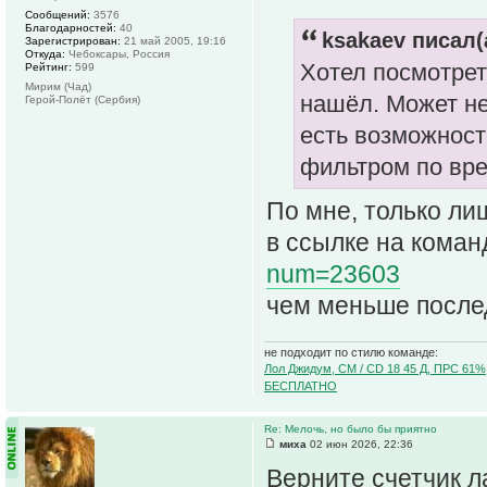
Сообщений:
3576
Благодарностей:
40
ksakaev писал(
Зарегистрирован:
21 май 2005, 19:16
Откуда:
Чебоксары, Россия
Хотел посмотреть
Рейтинг:
599
Мирим (Чад)
нашёл. Может не
Герой-Полёт (Сербия)
есть возможност
фильтром по вре
По мне, только ли
в ссылке на команд
num=23603
чем меньше после
не подходит по стилю команде:
Лол Джидум, CM / CD 18 45 Д, ПРС 61%
БЕСПЛАТНО
Re: Мелочь, но было бы приятно
миха
02 июн 2026, 22:36
Верните счетчик л