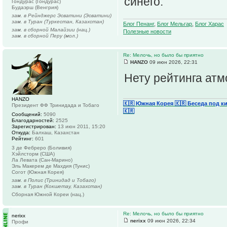
синего.
Гондурас (Гондурас)
Будаэрш (Венгрия)
зам. в Рейнджерс Эсватини (Эсватини)
зам. в Туран (Туркестан, Казахстан)
Блог Пенанг
,
Блог Мельгар
,
Блог Харас
зам. в сборной Малайзии (нац.)
Полезные новости
зам. в сборной Перу (мол.)
Re: Мелочь, но было бы приятно
HANZO
09 июн 2026, 22:31
Нету рейтинга ат
HANZO
🇰🇷 Южная Корея
🇰🇷 Беседа под к
Президент ФФ Тринидада и Тобаго
🇰🇷
Сообщений:
5090
Благодарностей:
2525
Зарегистрирован:
13 июн 2011, 15:20
Откуда:
Балхаш, Казахстан
Рейтинг:
601
3 де Фебреро (Боливия)
Хэйлсторм (США)
Ла Левата (Сан-Марино)
Эль Макерем де Махдия (Тунис)
Согот (Южная Корея)
зам. в Полис (Тринидад и Тобаго)
зам. в Туран (Кокшетау, Казахстан)
Сборная Южной Кореи (нац.)
Re: Мелочь, но было бы приятно
nerixx
nerixx
09 июн 2026, 22:34
Профи