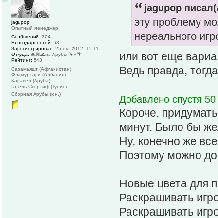
jagupop писал(
эту проблему мо
jagupop
Опытный менеджер
нереального игр
Сообщений:
304
Благодарностей:
63
Зарегистрирован:
25 окт 2012, 12:11
или вот еще вари
Откуда:
🐬🌺🌊из Арубы 🦩⚡️🌴
Рейтинг:
543
Ведь правда, тогд
Сарамьяшт (Афганистан)
Фламуртари (Албания)
Каравел (Аруба)
Газель Спортиф (Тунис)
Сборная Арубы (юн.)
Добавлено спустя 50 
Короче, придумать
минут. Было бы ж
Ну, конечно же все
Поэтому можно доб
Новые цвета для п
Раскрашивать игро
Раскрашивать игрок