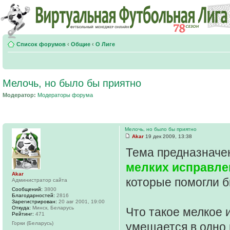
Список форумов
‹
Общие
‹
О Лиге
Мелочь, но было бы приятно
Модератор:
Модераторы форума
Мелочь, но было бы приятно
Akar
19 дек 2009, 13:38
Тема предназначе
мелких исправле
Akar
которые помогли 
Администратор сайта
Сообщений:
3800
Благодарностей:
2816
Зарегистрирован:
20 авг 2001, 19:00
Откуда:
Минск, Беларусь
Что такое мелкое 
Рейтинг:
471
Горки (Беларусь)
умещается в одно