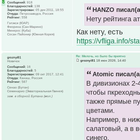
Сообщений:
918
Благодарностей:
138
HANZO писал(а
Зарегистрирован:
05 дек 2011, 18:55
Откуда:
Петрозаводск, Россия
Нету рейтинга 
Рейтинг:
558
Гэлэкси (ЮАР)
Фиорина (Сан-Марино)
Как нету, есть
Минерос (Куба)
Сосан Пайонир (Южная Корея)
https://vfliga.info/s
Re: Мелочь, но было бы приятно
groznyi81
groznyi81
18 июн 2026, 14:40
Новичок
Сообщений:
16
Благодарностей:
5
Atomic писал(а
Зарегистрирован:
09 окт 2017, 12:41
Откуда:
Канаш, Россия
В дивизионах 2-
Рейтинг:
587
Сенао (Бутан)
чтобы пкреходны
Семинарио (Экваториальная Гвинея)
зам. в сборной Бутана (мол.)
также прямые пу
цветами.
Например, в ниж
салатовый, а в 
синего.