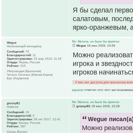
Я бы сделал перво
салатовым, после
ярко-оранжевым, 
Re: Мелочь, но было бы приятно
Wegue
Wegue
18 июн 2026, 14:56
Начинающий менеджер
Сообщений:
70
Можно реализоват
Благодарностей:
11
Зарегистрирован:
22 мар 2010, 11:19
игрока и звезднос
Откуда:
Пермь, Россия
Рейтинг:
515
игроков начинатьс
Уберландия (Бразилия)
Чечхон Ситизен (Южная Корея)
Буе (Хорватия)
У вас нет доступа для просмотра вло
jagupop
отметил этот пост как понравивш
Re: Мелочь, но было бы приятно
groznyi81
groznyi81
18 июн 2026, 15:28
Новичок
Сообщений:
16
Благодарностей:
5
Wegue писал(а)
Зарегистрирован:
09 окт 2017, 12:41
Откуда:
Канаш, Россия
Можно реализова
Рейтинг:
587
Сенао (Бутан)