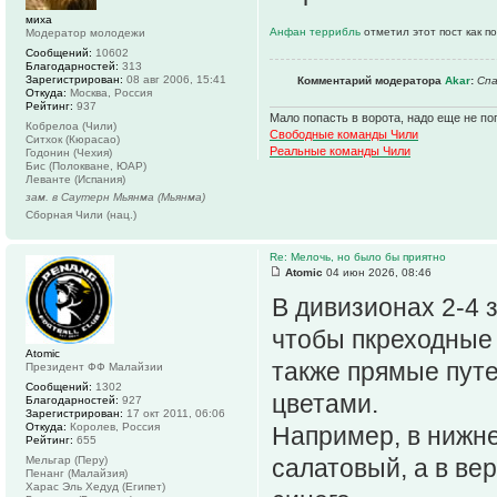
миха
Анфан террибль
отметил этот пост как п
Модератор молодежи
Сообщений:
10602
Благодарностей:
313
Зарегистрирован:
08 авг 2006, 15:41
Комментарий модератора
Akar
:
Спа
Откуда:
Москва, Россия
Рейтинг:
937
Мало попасть в ворота, надо еще не поп
Кобрелоа (Чили)
Свободные команды Чили
Ситхок (Кюрасао)
Реальные команды Чили
Годонин (Чехия)
Бис (Полокване, ЮАР)
Леванте (Испания)
зам. в Саутерн Мьянма (Мьянма)
Сборная Чили (нац.)
Re: Мелочь, но было бы приятно
Atomic
04 июн 2026, 08:46
В дивизионах 2-4 
чтобы пкреходные 
Atomic
также прямые путе
Президент ФФ Малайзии
Сообщений:
1302
цветами.
Благодарностей:
927
Зарегистрирован:
17 окт 2011, 06:06
Откуда:
Королев, Россия
Например, в нижне
Рейтинг:
655
Мельгар (Перу)
салатовый, а в ве
Пенанг (Малайзия)
Харас Эль Хедуд (Египет)